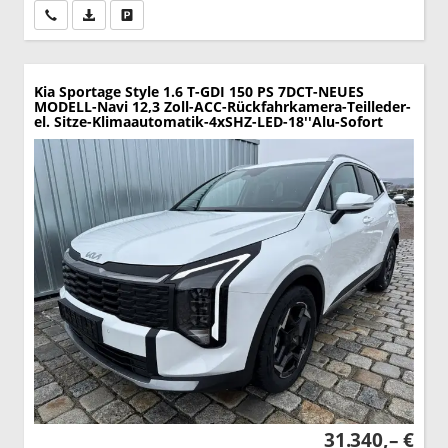
Wir rufen Sie an
PDF-Datei, Fahrzeugexposé drucken
Drucken, parken oder vergleichen
Kia Sportage
Style 1.6 T-GDI 150 PS 7DCT-NEUES
MODELL-Navi 12,3 Zoll-ACC-Rückfahrkamera-Teilleder-
el. Sitze-Klimaautomatik-4xSHZ-LED-18''Alu-Sofort
31.340,– €