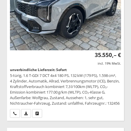
35.550,– €
incl. 19% MwSt.
unverbindliche Lieferzeit: Sofort
5-türig, 1.6 T-GDI 7 DCT 4x4 180 PS, 132 kW (179 PS), 1.598 cm³,
4 Zylinder, Automatik, Allrad, Verbrennungsmotor (ICE), Benzin,
Kraftstoffverbrauch kombiniert 7,3 l/100km (WLTP), CO₂-
Emission kombiniert 177.00 g/km (WLTP), CO₂-Klasse G,
Außenfarbe: Wolfgrau, Zustand, Aussehen: 1, sehr gut,
Nichtraucher-Fahrzeug, Zustand: unfallfrei, Fahrzeugnr.: 132456
Wir rufen Sie an
PDF-Datei, Fahrzeugexposé drucken
Drucken, parken oder vergleichen