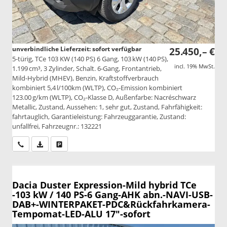
unverbindliche Lieferzeit: sofort verfügbar
25.450,– €
5-türig, TCe 103 KW (140 PS) 6 Gang, 103 kW (140 PS),
incl. 19% MwSt.
1.199 cm³, 3 Zylinder, Schalt. 6-Gang, Frontantrieb,
Mild-Hybrid (MHEV), Benzin, Kraftstoffverbrauch
kombiniert 5,4 l/100km (WLTP), CO₂-Emission kombiniert
123.00 g/km (WLTP), CO₂-Klasse D, Außenfarbe: Nacréschwarz
Metallic, Zustand, Aussehen: 1, sehr gut, Zustand, Fahrfähigkeit:
fahrtauglich, Garantieleistung: Fahrzeuggarantie, Zustand:
unfallfrei, Fahrzeugnr.: 132221
Wir rufen Sie an
PDF-Datei, Fahrzeugexposé drucken
Drucken, parken oder vergleichen
Dacia Duster
Expression-Mild hybrid TCe
-103 kW / 140 PS-6 Gang-AHK abn.-NAVI-USB-
DAB+-WINTERPAKET-PDC&Rückfahrkamera-
Tempomat-LED-ALU 17"-sofort