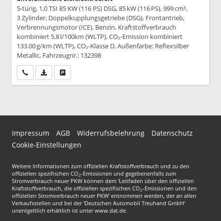
5-türig, 1,0 TSI 85 KW (116 PS) DSG, 85 kW (116 PS), 999 cm³,
3 Zylinder, Doppelkupplungsgetriebe (DSG), Frontantrieb,
Verbrennungsmotor (ICE), Benzin, Kraftstoffverbrauch
kombiniert 5,8 l/100km (WLTP), CO₂-Emission kombiniert
133.00 g/km (WLTP), CO₂-Klasse D, Außenfarbe: Reflexsilber
Metallic, Fahrzeugnr.: 132398
Wir rufen Sie an
PDF-Datei, Fahrzeugexposé drucken
Drucken, parken oder vergleichen
Impressum
AGB
Widerrufsbelehrung
Datenschutz
Cookie-Einstellungen
Weitere Informationen zum offiziellen Kraftstoffverbrauch und zu den
offiziellen spezifischen CO
-Emissionen und gegebenenfalls zum
2
Stromverbrauch neuer PKW können dem 'Leitfaden über den offiziellen
Kraftstoffverbrauch, die offiziellen spezifischen CO
-Emissionen und den
2
offiziellen Stromverbrauch neuer PKW' entnommen werden, der an allen
Verkaufsstellen und bei der 'Deutschen Automobil Treuhand GmbH'
unentgeltlich erhältlich ist unter www.dat.de.