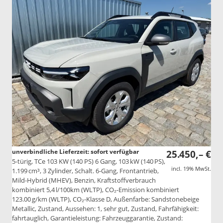
unverbindliche Lieferzeit: sofort verfügbar
25.450,– €
5-türig, TCe 103 KW (140 PS) 6 Gang, 103 kW (140 PS),
incl. 19% MwSt.
1.199 cm³, 3 Zylinder, Schalt. 6-Gang, Frontantrieb,
Mild-Hybrid (MHEV), Benzin, Kraftstoffverbrauch
kombiniert 5,4 l/100km (WLTP), CO₂-Emission kombiniert
123.00 g/km (WLTP), CO₂-Klasse D, Außenfarbe: Sandstonebeige
Metallic, Zustand, Aussehen: 1, sehr gut, Zustand, Fahrfähigkeit:
fahrtauglich, Garantieleistung: Fahrzeuggarantie, Zustand: