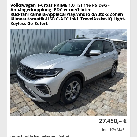
Volkswagen T-Cross
PRIME 1,0 TSI 116 PS DSG -
Anhängerkupplung- PDC vorne/hinten-
Rückfahrkamera-AppleCarPlay/AndroidAuto-2 Zonen
Klimaautomatik-USB C-ACC inkl. TravelAssist-IQ Light-
Keyless Go-Sofort
27.450,– €
incl. 19% MwSt.
unverbindliche Lieferzeit: Sofort