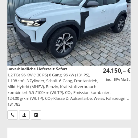
unverbindliche Lieferzeit: Sofort
24.150,– €
1,2 TCe 96 KW (130 PS) 6 Gang, 96 kW (131 PS),
incl. 19% MwSt.
1.198 cm³, 3 Zylinder, Schalt. 6-Gang, Frontantrieb,
Mild-Hybrid (MHEV), Benzin, Kraftstoffverbrauch
kombiniert 5,5 l/100km (WLTP), CO₂-Emission kombiniert
124.00 g/km (WLTP), CO₂-Klasse D, Außenfarbe: Weiss, Fahrzeugnr.:
131783
Wir rufen Sie an
PDF-Datei, Fahrzeugexposé drucken
Drucken, parken oder vergleichen