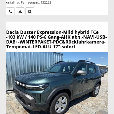
unfallfrei, Fahrzeugnr.: 132222
Wir rufen Sie an
PDF-Datei, Fahrzeugexposé drucken
Drucken, parken oder vergleichen
Dacia Duster
Expression-Mild hybrid TCe
-103 kW / 140 PS-6 Gang-AHK abn.-NAVI-USB-
DAB+-WINTERPAKET-PDC&Rückfahrkamera-
Tempomat-LED-ALU 17"-sofort