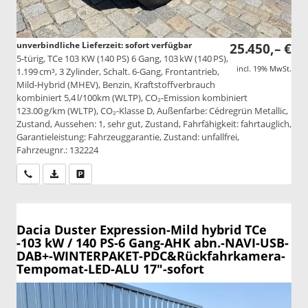
unverbindliche Lieferzeit: sofort verfügbar
25.450,– €
5-türig, TCe 103 KW (140 PS) 6 Gang, 103 kW (140 PS),
incl. 19% MwSt.
1.199 cm³, 3 Zylinder, Schalt. 6-Gang, Frontantrieb,
Mild-Hybrid (MHEV), Benzin, Kraftstoffverbrauch
kombiniert 5,4 l/100km (WLTP), CO₂-Emission kombiniert
123.00 g/km (WLTP), CO₂-Klasse D, Außenfarbe: Cédregrün Metallic,
Zustand, Aussehen: 1, sehr gut, Zustand, Fahrfähigkeit: fahrtauglich,
Garantieleistung: Fahrzeuggarantie, Zustand: unfallfrei,
Fahrzeugnr.: 132224
Wir rufen Sie an
PDF-Datei, Fahrzeugexposé drucken
Drucken, parken oder vergleichen
Dacia Duster
Expression-Mild hybrid TCe
-103 kW / 140 PS-6 Gang-AHK abn.-NAVI-USB-
DAB+-WINTERPAKET-PDC&Rückfahrkamera-
Tempomat-LED-ALU 17"-sofort