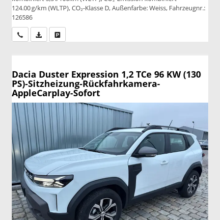
124.00 g/km (WLTP), CO₂-Klasse D, Außenfarbe: Weiss, Fahrzeugnr.:
126586
Wir rufen Sie an
PDF-Datei, Fahrzeugexposé drucken
Drucken, parken oder vergleichen
Dacia Duster
Expression 1,2 TCe 96 KW (130
PS)-Sitzheizung-Rückfahrkamera-
AppleCarplay-Sofort