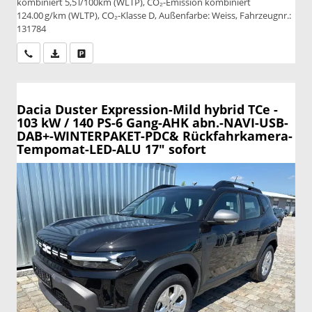
kombiniert 5,5 l/100km (WLTP), CO₂-Emission kombiniert
124.00 g/km (WLTP), CO₂-Klasse D, Außenfarbe: Weiss, Fahrzeugnr.:
131784
Wir rufen Sie an
PDF-Datei, Fahrzeugexposé drucken
Drucken, parken oder vergleichen
Dacia Duster
Expression-Mild hybrid TCe -
103 kW / 140 PS-6 Gang-AHK abn.-NAVI-USB-
DAB+-WINTERPAKET-PDC& Rückfahrkamera-
Tempomat-LED-ALU 17" sofort