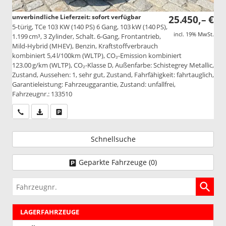
unverbindliche Lieferzeit: sofort verfügbar
25.450,– €
5-türig, TCe 103 KW (140 PS) 6 Gang, 103 kW (140 PS),
incl. 19% MwSt.
1.199 cm³, 3 Zylinder, Schalt. 6-Gang, Frontantrieb,
Mild-Hybrid (MHEV), Benzin, Kraftstoffverbrauch
kombiniert 5,4 l/100km (WLTP), CO₂-Emission kombiniert
123.00 g/km (WLTP), CO₂-Klasse D, Außenfarbe: Schistegrey Metallic,
Zustand, Aussehen: 1, sehr gut, Zustand, Fahrfähigkeit: fahrtauglich,
Garantieleistung: Fahrzeuggarantie, Zustand: unfallfrei,
Fahrzeugnr.: 133510
Wir rufen Sie an
PDF-Datei, Fahrzeugexposé drucken
Drucken, parken oder vergleichen
Schnellsuche
Geparkte Fahrzeuge (
0
)
Fahrzeugnr.
LAGERFAHRZEUGE