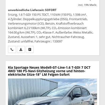
incl. 19% MwSt.
unverbindliche Lieferzeit: SOFORT
5-türig, 1.6 T-GDI 150 PS 7DCT, 110 kW (150 PS), 1.598 cm³,
4 Zylinder, Doppelkupplungsgetriebe (DSG), Frontantrieb,
Verbrennungsmotor (ICE), Benzin, Kraftstoffverbrauch
kombiniert 6,2 l/100km (WLTP), CO₂-Emission kombiniert
164.00 g/km (WLTP), CO₂-Klasse F, Außenfarbe: Weiss Metallic,
Zustand, Aussehen: 1, sehr gut, Nichtraucher-Fahrzeug,
Zustand: unfallfrei, Fahrzeugnr.: 133097
Wir rufen Sie an
PDF-Datei, Fahrzeugexposé drucken
Drucken, parken oder vergleichen
Kia Sportage
Neues Modell-GT-Line-1.6 T-GDI 7 DCT
4WD 180 PS-Navi-Sitzheizung vorne und hinten-
elektrische Sitze-18" LM Felgen-Sofort