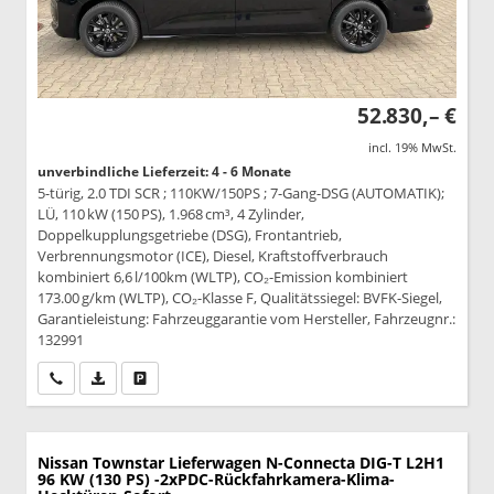
52.830,– €
incl. 19% MwSt.
unverbindliche Lieferzeit: 4 - 6 Monate
5-türig, 2.0 TDI SCR ; 110KW/150PS ; 7-Gang-DSG (AUTOMATIK);
LÜ, 110 kW (150 PS), 1.968 cm³, 4 Zylinder,
Doppelkupplungsgetriebe (DSG), Frontantrieb,
Verbrennungsmotor (ICE), Diesel, Kraftstoffverbrauch
kombiniert 6,6 l/100km (WLTP), CO₂-Emission kombiniert
173.00 g/km (WLTP), CO₂-Klasse F, Qualitätssiegel: BVFK-Siegel,
Garantieleistung: Fahrzeuggarantie vom Hersteller, Fahrzeugnr.:
132991
Wir rufen Sie an
PDF-Datei, Fahrzeugexposé drucken
Drucken, parken oder vergleichen
Nissan Townstar Lieferwagen
N-Connecta DIG-T L2H1
96 KW (130 PS) -2xPDC-Rückfahrkamera-Klima-