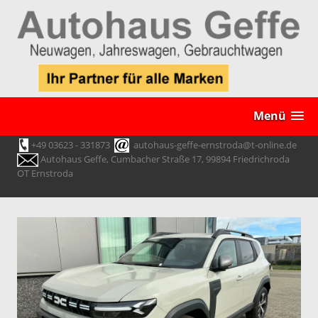
Menü
+49 03623 - 331873
autohaus-geffe-ernstroda@t-online.de
Autohaus Geffe, Cumbacher Straße 17, 99894 Friedrichroda
OT Ernstroda