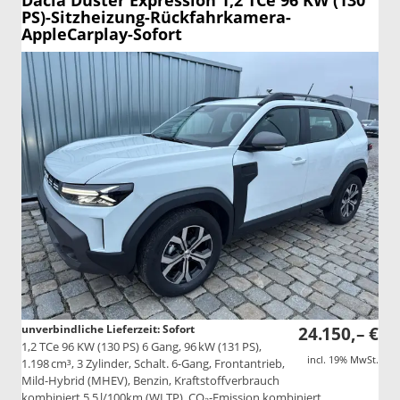
Dacia Duster
Expression 1,2 TCe 96 KW (130
PS)-Sitzheizung-Rückfahrkamera-
AppleCarplay-Sofort
unverbindliche Lieferzeit: Sofort
24.150,– €
1,2 TCe 96 KW (130 PS) 6 Gang, 96 kW (131 PS),
incl. 19% MwSt.
1.198 cm³, 3 Zylinder, Schalt. 6-Gang, Frontantrieb,
Mild-Hybrid (MHEV), Benzin, Kraftstoffverbrauch
kombiniert 5,5 l/100km (WLTP), CO₂-Emission kombiniert