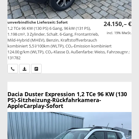
unverbindliche Lieferzeit: Sofort
24.150,– €
1,2 TCe 96 KW (130 PS) 6 Gang, 96 kW (131 PS),
incl. 19% MwSt.
1.198 cm³, 3 Zylinder, Schalt. 6-Gang, Frontantrieb,
Mild-Hybrid (MHEV), Benzin, Kraftstoffverbrauch
kombiniert 5,5 l/100km (WLTP), CO₂-Emission kombiniert
124.00 g/km (WLTP), CO₂-Klasse D, Außenfarbe: Weiss, Fahrzeugnr.:
131782
Wir rufen Sie an
PDF-Datei, Fahrzeugexposé drucken
Drucken, parken oder vergleichen
Dacia Duster
Expression 1,2 TCe 96 KW (130
PS)-Sitzheizung-Rückfahrkamera-
AppleCarplay-Sofort