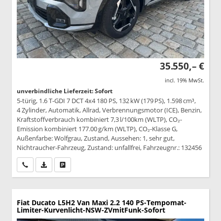
35.550,– €
incl. 19% MwSt.
unverbindliche Lieferzeit: Sofort
5-türig, 1.6 T-GDI 7 DCT 4x4 180 PS, 132 kW (179 PS), 1.598 cm³,
4 Zylinder, Automatik, Allrad, Verbrennungsmotor (ICE), Benzin,
Kraftstoffverbrauch kombiniert 7,3 l/100km (WLTP), CO₂-
Emission kombiniert 177.00 g/km (WLTP), CO₂-Klasse G,
Außenfarbe: Wolfgrau, Zustand, Aussehen: 1, sehr gut,
Nichtraucher-Fahrzeug, Zustand: unfallfrei, Fahrzeugnr.: 132456
Wir rufen Sie an
PDF-Datei, Fahrzeugexposé drucken
Drucken, parken oder vergleichen
Fiat Ducato
L5H2 Van Maxi 2.2 140 PS-Tempomat-
Limiter-Kurvenlicht-NSW-ZVmitFunk-Sofort