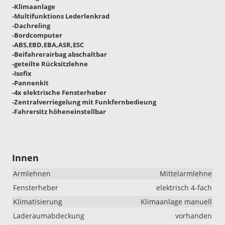
-Klimaanlage
-Multifunktions Lederlenkrad
-Dachreling
-Bordcomputer
-ABS,EBD,EBA,ASR,ESC
-Beifahrerairbag abschaltbar
-geteilte Rücksitzlehne
-Isofix
-Pannenkit
-4x elektrische Fensterheber
-Zentralverriegelung mit Funkfernbedieung
-Fahrersitz höheneinstellbar
Innen
Armlehnen
Mittelarmlehne
Fensterheber
elektrisch 4-fach
Klimatisierung
Klimaanlage manuell
Laderaumabdeckung
vorhanden