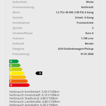
Außenfarbe
Weiss
Innenausstattung
Anthrazit
Motor
1,2 TCe 96 KW (130 PS) 6 Gang
Getriebe
Schalt. 6-Gang
Antriebsachse
Frontantrieb
Zylinder
3
Schadstoffklasse
Euro 6
Hubraum
1.198 ccm
Kraftstoff
Benzin
Kategorie
SUV/Geländewagen/Pickup
Erstzulassung
01.01.2026
Verbrauch kombiniert:
5,50 l/100km
Verbrauch Innenstadt:
6,10 l/100km
Verbrauch Stadtrand:
4,80 l/100km
Verbrauch Landstraße:
4,80 l/100km
Verbrauch Autobahn:
6,30 l/100km