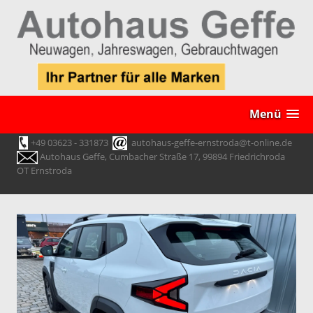
Menü
+49 03623 - 331873
autohaus-geffe-ernstroda@t-online.de
Autohaus Geffe, Cumbacher Straße 17, 99894 Friedrichroda
OT Ernstroda