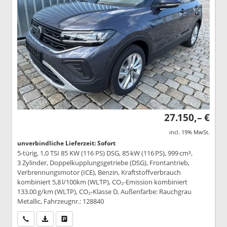
27.150,– €
incl. 19% MwSt.
unverbindliche Lieferzeit: Sofort
5-türig, 1,0 TSI 85 KW (116 PS) DSG, 85 kW (116 PS), 999 cm³,
3 Zylinder, Doppelkupplungsgetriebe (DSG), Frontantrieb,
Verbrennungsmotor (ICE), Benzin, Kraftstoffverbrauch
kombiniert 5,8 l/100km (WLTP), CO₂-Emission kombiniert
133.00 g/km (WLTP), CO₂-Klasse D, Außenfarbe: Rauchgrau
Metallic, Fahrzeugnr.: 128840
Wir rufen Sie an
PDF-Datei, Fahrzeugexposé drucken
Drucken, parken oder vergleichen