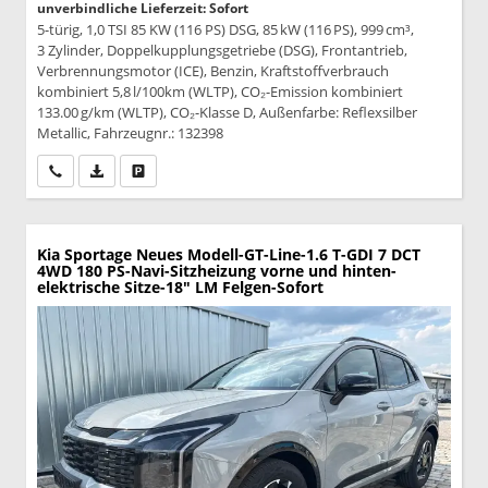
unverbindliche Lieferzeit: Sofort
5-türig, 1,0 TSI 85 KW (116 PS) DSG, 85 kW (116 PS), 999 cm³,
3 Zylinder, Doppelkupplungsgetriebe (DSG), Frontantrieb,
Verbrennungsmotor (ICE), Benzin, Kraftstoffverbrauch
kombiniert 5,8 l/100km (WLTP), CO₂-Emission kombiniert
133.00 g/km (WLTP), CO₂-Klasse D, Außenfarbe: Reflexsilber
Metallic, Fahrzeugnr.: 132398
Wir rufen Sie an
PDF-Datei, Fahrzeugexposé drucken
Drucken, parken oder vergleichen
Kia Sportage
Neues Modell-GT-Line-1.6 T-GDI 7 DCT
4WD 180 PS-Navi-Sitzheizung vorne und hinten-
elektrische Sitze-18" LM Felgen-Sofort