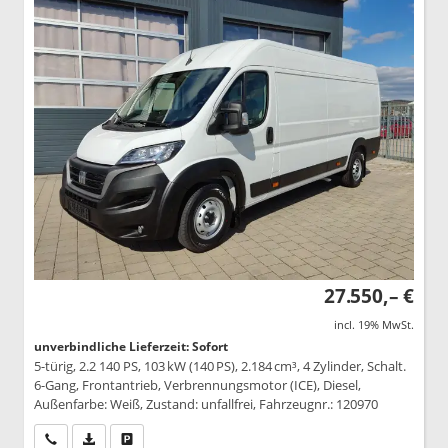
27.550,– €
incl. 19% MwSt.
unverbindliche Lieferzeit: Sofort
5-türig, 2.2 140 PS, 103 kW (140 PS), 2.184 cm³, 4 Zylinder, Schalt.
6-Gang, Frontantrieb, Verbrennungsmotor (ICE), Diesel,
Außenfarbe: Weiß, Zustand: unfallfrei, Fahrzeugnr.: 120970
Wir rufen Sie an
PDF-Datei, Fahrzeugexposé drucken
Drucken, parken oder vergleichen