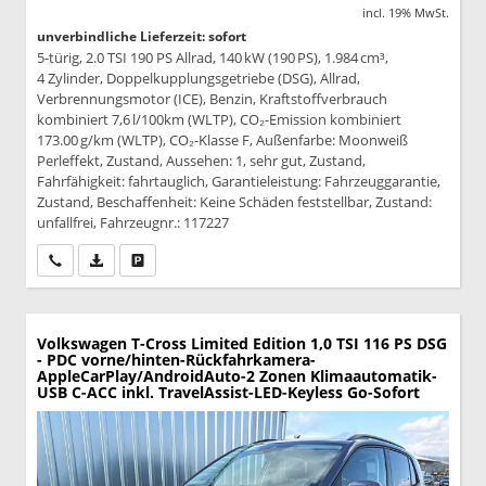
incl. 19% MwSt.
unverbindliche Lieferzeit: sofort
5-türig, 2.0 TSI 190 PS Allrad, 140 kW (190 PS), 1.984 cm³,
4 Zylinder, Doppelkupplungsgetriebe (DSG), Allrad,
Verbrennungsmotor (ICE), Benzin, Kraftstoffverbrauch
kombiniert 7,6 l/100km (WLTP), CO₂-Emission kombiniert
173.00 g/km (WLTP), CO₂-Klasse F, Außenfarbe: Moonweiß
Perleffekt, Zustand, Aussehen: 1, sehr gut, Zustand,
Fahrfähigkeit: fahrtauglich, Garantieleistung: Fahrzeuggarantie,
Zustand, Beschaffenheit: Keine Schäden feststellbar, Zustand:
unfallfrei, Fahrzeugnr.: 117227
Wir rufen Sie an
PDF-Datei, Fahrzeugexposé drucken
Drucken, parken oder vergleichen
Volkswagen T-Cross
Limited Edition 1,0 TSI 116 PS DSG
- PDC vorne/hinten-Rückfahrkamera-
AppleCarPlay/AndroidAuto-2 Zonen Klimaautomatik-
USB C-ACC inkl. TravelAssist-LED-Keyless Go-Sofort