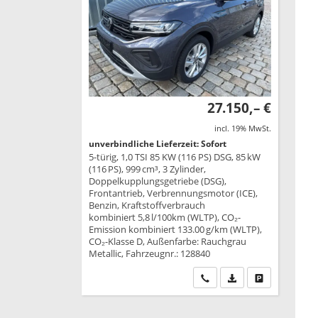
27.150,– €
incl. 19% MwSt.
unverbindliche Lieferzeit: Sofort
5-türig, 1,0 TSI 85 KW (116 PS) DSG, 85 kW
(116 PS), 999 cm³, 3 Zylinder,
Doppelkupplungsgetriebe (DSG),
Frontantrieb, Verbrennungsmotor (ICE),
Benzin, Kraftstoffverbrauch
kombiniert 5,8 l/100km (WLTP), CO₂-
Emission kombiniert 133.00 g/km (WLTP),
CO₂-Klasse D, Außenfarbe: Rauchgrau
Metallic, Fahrzeugnr.: 128840
Wir rufen Sie an
PDF-Datei, Fahrzeu
Drucken, park