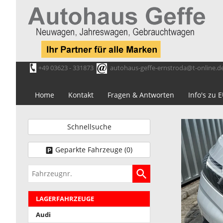
+49 03623 - 331873
autohaus-geffe-ernstroda@t-online.d
Home
Kontakt
Fragen & Antworten
Info's zu
Schnellsuche
Geparkte Fahrzeuge (
0
)
Fahrzeugnr.
LAGERFAHRZEUGE
Audi