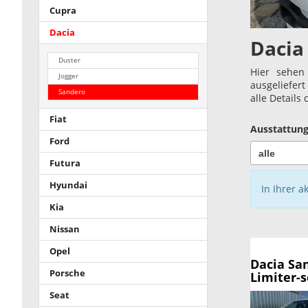
Cupra
Dacia
Dacia
Duster
Hier sehen
Jogger
ausgeliefer
Sandero
alle Details
Fiat
Ausstattung
Ford
Futura
Hyundai
In Ihrer a
Kia
Nissan
Opel
Dacia Sa
Porsche
Limiter-s
Seat