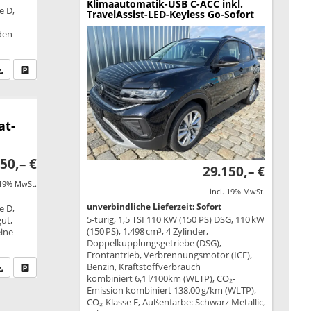
Klimaautomatik-USB C-ACC inkl.
e D,
TravelAssist-LED-Keyless Go-Sofort
äden
fen Sie an
PDF-Datei, Fahrzeugexposé drucken
Drucken, parken oder vergleichen
at-
50,– €
29.150,– €
 19% MwSt.
incl. 19% MwSt.
unverbindliche Lieferzeit: Sofort
e D,
5-türig, 1,5 TSI 110 KW (150 PS) DSG, 110 kW
gut,
(150 PS), 1.498 cm³, 4 Zylinder,
eine
Doppelkupplungsgetriebe (DSG),
Frontantrieb, Verbrennungsmotor (ICE),
Benzin, Kraftstoffverbrauch
fen Sie an
PDF-Datei, Fahrzeugexposé drucken
Drucken, parken oder vergleichen
kombiniert 6,1 l/100km (WLTP), CO₂-
Emission kombiniert 138.00 g/km (WLTP),
CO₂-Klasse E, Außenfarbe: Schwarz Metallic,