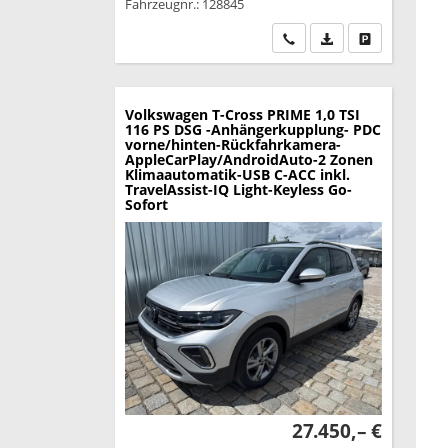
Fahrzeugnr.: 128845
Wir rufen Sie an
PDF-Datei, Fahrzeu
Drucken, park
Volkswagen T-Cross
PRIME 1,0 TSI
116 PS DSG -Anhängerkupplung- PDC
vorne/hinten-Rückfahrkamera-
AppleCarPlay/AndroidAuto-2 Zonen
Klimaautomatik-USB C-ACC inkl.
TravelAssist-IQ Light-Keyless Go-
Sofort
27.450,– €