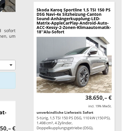
Skoda Karoq
Sportline 1,5 TSI 150 PS
DSG Navi-4x Sitzheizung-Canton
Sound-Anhängerkupplung-LED-
Matrix-AppleCarPlay-Android-Auto-
ACC-Kessy-2-Zonen-Klimaautomatik-
 sofort
18''Alu-Sofort
amen, um
38.650,– €
incl. 19% MwSt.
at-
unverbindliche Lieferzeit: Sofort
5-türig, 1,5 TSI 150 PS DSG, 110 kW (150 PS),
1.498 cm³, 4 Zylinder,
50,– €
Doppelkupplungsgetriebe (DSG),