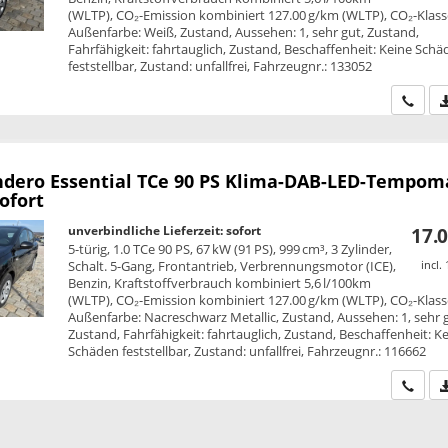
(WLTP), CO₂-Emission kombiniert 127.00 g/km (WLTP), CO₂-Klass
Außenfarbe: Weiß, Zustand, Aussehen: 1, sehr gut, Zustand,
Fahrfähigkeit: fahrtauglich, Zustand, Beschaffenheit: Keine Sch
feststellbar, Zustand: unfallfrei, Fahrzeugnr.: 133052
Wir ru
ndero
Essential TCe 90 PS Klima-DAB-LED-Tempom
ofort
unverbindliche Lieferzeit: sofort
17.0
5-türig, 1.0 TCe 90 PS, 67 kW (91 PS), 999 cm³, 3 Zylinder,
Schalt. 5-Gang, Frontantrieb, Verbrennungsmotor (ICE),
incl.
Benzin, Kraftstoffverbrauch kombiniert 5,6 l/100km
(WLTP), CO₂-Emission kombiniert 127.00 g/km (WLTP), CO₂-Klass
Außenfarbe: Nacreschwarz Metallic, Zustand, Aussehen: 1, sehr 
Zustand, Fahrfähigkeit: fahrtauglich, Zustand, Beschaffenheit: K
Schäden feststellbar, Zustand: unfallfrei, Fahrzeugnr.: 116662
Wir ru