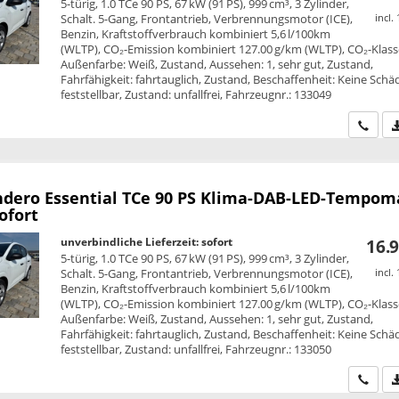
5-türig, 1.0 TCe 90 PS, 67 kW (91 PS), 999 cm³, 3 Zylinder,
Schalt. 5-Gang, Frontantrieb, Verbrennungsmotor (ICE),
incl.
Benzin, Kraftstoffverbrauch kombiniert 5,6 l/100km
(WLTP), CO₂-Emission kombiniert 127.00 g/km (WLTP), CO₂-Klass
Außenfarbe: Weiß, Zustand, Aussehen: 1, sehr gut, Zustand,
Fahrfähigkeit: fahrtauglich, Zustand, Beschaffenheit: Keine Sch
feststellbar, Zustand: unfallfrei, Fahrzeugnr.: 133049
Wir ru
ndero
Essential TCe 90 PS Klima-DAB-LED-Tempom
ofort
unverbindliche Lieferzeit: sofort
16.9
5-türig, 1.0 TCe 90 PS, 67 kW (91 PS), 999 cm³, 3 Zylinder,
Schalt. 5-Gang, Frontantrieb, Verbrennungsmotor (ICE),
incl.
Benzin, Kraftstoffverbrauch kombiniert 5,6 l/100km
(WLTP), CO₂-Emission kombiniert 127.00 g/km (WLTP), CO₂-Klass
Außenfarbe: Weiß, Zustand, Aussehen: 1, sehr gut, Zustand,
Fahrfähigkeit: fahrtauglich, Zustand, Beschaffenheit: Keine Sch
feststellbar, Zustand: unfallfrei, Fahrzeugnr.: 133050
Wir ru