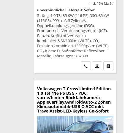
incl. 19% MwSt.
unverbindliche Lieferzeit: Sofort
5-türig, 1,0 TSI 85 KW (116 PS) DSG, 85 kW
(116 PS), 999 cm³, 3 Zylinder,
Doppelkupplungsgetriebe (DSG),
Frontantrieb, Verbrennungsmotor (ICE),
Benzin, Kraftstoffverbrauch
kombiniert 5,8 l/100km (WLTP), CO₂-
Emission kombiniert 133.00 g/km (WLTP),
CO₂-Klasse D, Außenfarbe: Reflexsilber
Metallic, Fahrzeugnr.: 132398
Wir rufen Sie an
PDF-Datei, Fahrzeu
Drucken, park
Volkswagen T-Cross
Limited Edition
1,0 TSI 116 PS DSG - PDC
vorne/hinten-Rückfahrkamera-
AppleCarPlay/AndroidAuto-2 Zonen
Klimaautomatik-USB C-ACC inkl.
TravelAssist-LED-Keyless Go-Sofort