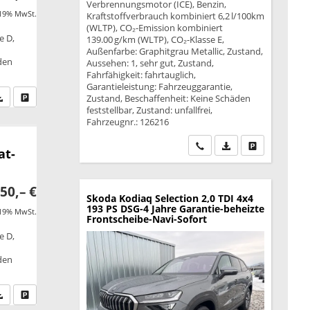
Verbrennungsmotor (ICE), Benzin,
 19% MwSt.
Kraftstoffverbrauch kombiniert 6,2 l/100km
(WLTP), CO₂-Emission kombiniert
e D,
139.00 g/km (WLTP), CO₂-Klasse E,
Außenfarbe: Graphitgrau Metallic, Zustand,
äden
Aussehen: 1, sehr gut, Zustand,
Fahrfähigkeit: fahrtauglich,
Garantieleistung: Fahrzeuggarantie,
fen Sie an
PDF-Datei, Fahrzeugexposé drucken
Drucken, parken oder vergleichen
Zustand, Beschaffenheit: Keine Schäden
feststellbar, Zustand: unfallfrei,
Fahrzeugnr.: 126216
Wir rufen Sie an
PDF-Datei, Fahrzeu
Drucken, park
at-
50,– €
Skoda Kodiaq
Selection 2,0 TDI 4x4
193 PS DSG-4 Jahre Garantie-beheizte
 19% MwSt.
Frontscheibe-Navi-Sofort
e D,
äden
fen Sie an
PDF-Datei, Fahrzeugexposé drucken
Drucken, parken oder vergleichen