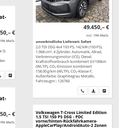
at-
49.450,– €
50,– €
incl. 19% MwSt.
 19% MwSt.
unverbindliche Lieferzeit: Sofort
2,0 TDI DSG 4x4 193 PS, 142 kW (193 PS),
e D,
1.968 cm³, 4 Zylinder, Automatik, Allrad,
Verbrennungsmotor (ICE), Diesel,
äden
Kraftstoffverbrauch kombiniert 6 l/100km
(WLTP), CO₂-Emission kombiniert
158.00 g/km (WLTP), CO₂-Klasse F,
fen Sie an
PDF-Datei, Fahrzeugexposé drucken
Drucken, parken oder vergleichen
Außenfarbe: Graphitegrau Metallic,
Fahrzeugnr.: 126760
Wir rufen Sie an
PDF-Datei, Fahrzeu
Drucken, park
at-
Volkswagen T-Cross
Limited Edition
50,– €
1,5 TSI 150 PS DSG - PDC
vorne/hinten-Rückfahrkamera-
 19% MwSt.
AppleCarPlay/AndroidAuto-2 Zonen