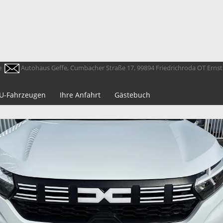
e
Autohaus Geffe, Cumbacher Straße 17, 99894 Friedrichroda OT Erns
 EU-Fahrzeugen
Ihre Anfahrt
Gästebuch