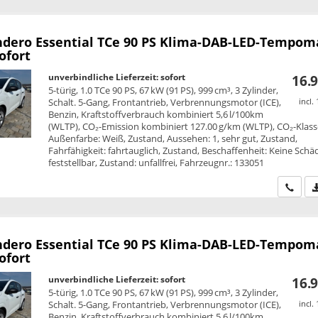
ndero
Essential TCe 90 PS Klima-DAB-LED-Tempom
ofort
unverbindliche Lieferzeit: sofort
16.9
5-türig, 1.0 TCe 90 PS, 67 kW (91 PS), 999 cm³, 3 Zylinder,
Schalt. 5-Gang, Frontantrieb, Verbrennungsmotor (ICE),
incl.
Benzin, Kraftstoffverbrauch kombiniert 5,6 l/100km
(WLTP), CO₂-Emission kombiniert 127.00 g/km (WLTP), CO₂-Klass
Außenfarbe: Weiß, Zustand, Aussehen: 1, sehr gut, Zustand,
Fahrfähigkeit: fahrtauglich, Zustand, Beschaffenheit: Keine Sch
feststellbar, Zustand: unfallfrei, Fahrzeugnr.: 133051
Wir ru
ndero
Essential TCe 90 PS Klima-DAB-LED-Tempom
ofort
unverbindliche Lieferzeit: sofort
16.9
5-türig, 1.0 TCe 90 PS, 67 kW (91 PS), 999 cm³, 3 Zylinder,
Schalt. 5-Gang, Frontantrieb, Verbrennungsmotor (ICE),
incl.
Benzin, Kraftstoffverbrauch kombiniert 5,6 l/100km