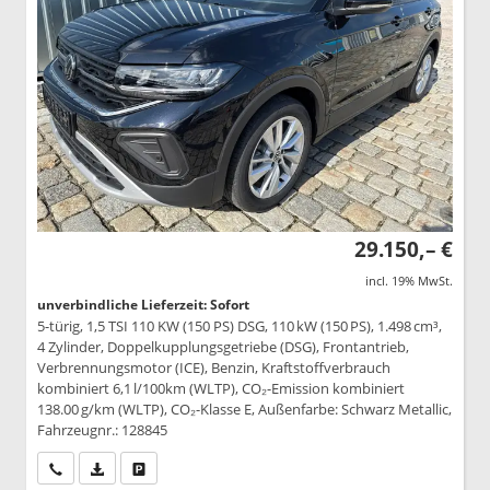
29.150,– €
incl. 19% MwSt.
unverbindliche Lieferzeit: Sofort
5-türig, 1,5 TSI 110 KW (150 PS) DSG, 110 kW (150 PS), 1.498 cm³,
4 Zylinder, Doppelkupplungsgetriebe (DSG), Frontantrieb,
Verbrennungsmotor (ICE), Benzin, Kraftstoffverbrauch
kombiniert 6,1 l/100km (WLTP), CO₂-Emission kombiniert
138.00 g/km (WLTP), CO₂-Klasse E, Außenfarbe: Schwarz Metallic,
Fahrzeugnr.: 128845
Wir rufen Sie an
PDF-Datei, Fahrzeugexposé drucken
Drucken, parken oder vergleichen