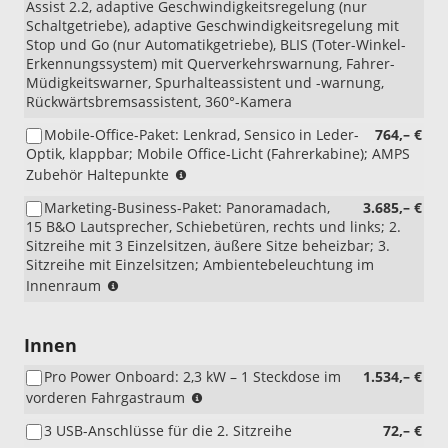
Assist 2.2, adaptive Geschwindigkeitsregelung (nur
Schaltgetriebe), adaptive Geschwindigkeitsregelung mit
Stop und Go (nur Automatikgetriebe), BLIS (Toter-Winkel-
Erkennungssystem) mit Querverkehrswarnung, Fahrer-
Müdigkeitswarner, Spurhalteassistent und -warnung,
Rückwärtsbremsassistent, 360°-Kamera
Mobile-Office-Paket: Lenkrad, Sensico in Leder-
764,– €
Optik, klappbar; Mobile Office-Licht (Fahrerkabine); AMPS
(nicht
Zubehör Haltepunkte
i.V.
Marketing-Business-Paket: Panoramadach,
3.685,– €
mit
15 B&O Lautsprecher, Schiebetüren, rechts und links; 2.
Lenkrad
Sitzreihe mit 3 Einzelsitzen, äußere Sitze beheizbar; 3.
beheizt,
Sitzreihe mit Einzelsitzen; Ambientebeleuchtung im
GTBAB
(nicht
Innenraum
und
i.V.
nicht
mit
mit
Dachgepäckträger,
Innen
Beifahrer-
BLYA2
Doppelsitzbank)
Pro Power Onboard: 2,3 kW – 1 Steckdose im
1.534,– €
und
(nur
vorderen Fahrgastraum
nicht
i.V.
i.V.
3 USB-Anschlüsse für die 2. Sitzreihe
72,– €
mit
mit