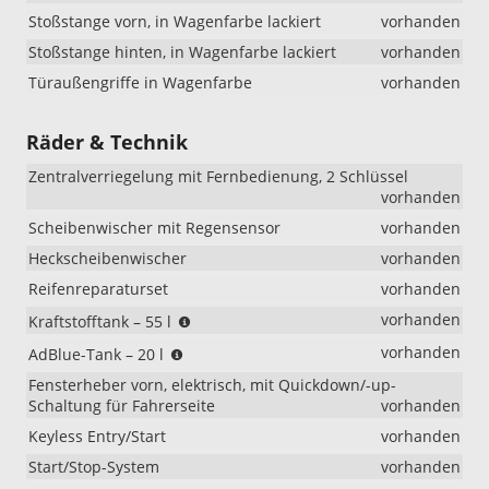
Stoßstange vorn, in Wagenfarbe lackiert
vorhanden
Stoßstange hinten, in Wagenfarbe lackiert
vorhanden
Türaußengriffe in Wagenfarbe
vorhanden
Räder & Technik
Zentralverriegelung mit Fernbedienung, 2 Schlüssel
vorhanden
Scheibenwischer mit Regensensor
vorhanden
Heckscheibenwischer
vorhanden
Reifenreparaturset
vorhanden
(nicht
vorhanden
Kraftstofftank – 55 l
i.V.
(nur
vorhanden
AdBlue-Tank – 20 l
mit
i.V.
PHEV)
Fensterheber vorn, elektrisch, mit Quickdown/-up-
mit
Schaltung für Fahrerseite
vorhanden
Diesel)
Keyless Entry/Start
vorhanden
Start/Stop-System
vorhanden