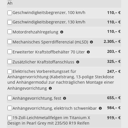
Ah
nur
i.V.
Geschwindigkeitsbegrenzer, 100 km/h
110,– €
mit
Einzel-
Geschwindigkeitsbegrenzer, 130 km/h
110,– €
Beifahrersitz)
(nur
110,– €
Motordrehzahlregelung
i.V.
(nur
2.305,– €
Mechanisches Sperrdifferenzial (mLSD)
mit
i.V.
Schaltgetriebe)
(nur
203,– €
Erweiterter Kraftstoffbehälter 70 Liter
mit
i.V.
Schaltgetriebe
(nur
325,– €
Zusätzlicher Kraftstoffanschluss
mit
mit
i.V.
Diesel)
150PS
Elektrisches Vorbereitungsset für
247,– €
mit
(nicht
und
Anhängervorrichtung (Kabelstrang, 13-polige Steckdose
Diesel)
i.V.
136PS)
und Anhängermodul zur nachträglichen Montage einer
mit
(nicht
Anhängevorrichtung
Reserverad-
i.V.
Notrad,
(nicht
655,– €
Anhängevorrichtung, fest
mit
D17CJ)
i.V.
Anhängevorrichtung,
(nicht
984,– €
Anhängevorrichtung, elektrisch schwenkbar
mit
fest
i.V.
C1DAD
bzw.
19-Zoll-Leichtmetallfelgen im Titanium X
919,– €
mit
Vorbereitungsset);
elektrisch
Design in Pearl Grey mit 235/50 R19 Reifen
C1DAD
(bei
schwenkbar)