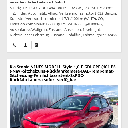
unverbindliche Lieferzeit: Sofort
5-türig, 1.6 T-GDI 7 DCT 4x4 180 PS, 132 kW (179 PS), 1.598 cm³,
4 Zylinder, Automatik, Allrad, Verbrennungsmotor (ICE), Benzin,
Kraftstoffverbrauch kombiniert 7,3 l/100km (WLTP), CO₂-
Emission kombiniert 177.00 g/km (WLTP), CO₂-Klasse G,
Außenfarbe: Wolfgrau, Zustand, Aussehen: 1, sehr gut,
Nichtraucher-Fahrzeug, Zustand: unfallfrei, Fahrzeugnr.: 132456
Wir rufen Sie an
PDF-Datei, Fahrzeugexposé drucken
Drucken, parken oder vergleichen
Kia Stonic
NEUES MODELL-Style-1,0 T-GDI GPF (101 PS
)-Navi-Sitzheizung-Rückfahrkamera-DAB-Tempomat-
Sitzheizung-Fernlichtassistent-2xPDC-
Rückfahrkamera-sofort verfügbar