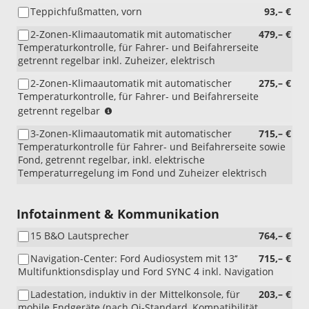
LED)
Beifahrer-
Teppichfußmatten, vorn
93,– €
Doppelsitz)
2-Zonen-Klimaautomatik mit automatischer
479,– €
Temperaturkontrolle, für Fahrer- und Beifahrerseite
getrennt regelbar inkl. Zuheizer, elektrisch
2-Zonen-Klimaautomatik mit automatischer
275,– €
Temperaturkontrolle, für Fahrer- und Beifahrerseite
(nur
getrennt regelbar
i.V.
3-Zonen-Klimaautomatik mit automatischer
715,– €
mit
Temperaturkontrolle für Fahrer- und Beifahrerseite sowie
PHEV)
Fond, getrennt regelbar, inkl. elektrische
Temperaturregelung im Fond und Zuheizer elektrisch
Infotainment & Kommunikation
15 B&O Lautsprecher
764,– €
Navigation-Center: Ford Audiosystem mit 13‘‘
715,– €
Multifunktionsdisplay und Ford SYNC 4 inkl. Navigation
Ladestation, induktiv in der Mittelkonsole, für
203,– €
mobile Endgeräte (nach Qi-Standard, Kompatibilität