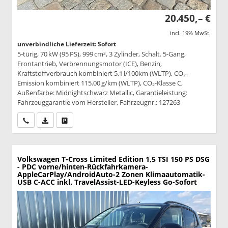
20.450,– €
incl. 19% MwSt.
unverbindliche Lieferzeit: Sofort
5-türig, 70 kW (95 PS), 999 cm³, 3 Zylinder, Schalt. 5-Gang,
Frontantrieb, Verbrennungsmotor (ICE), Benzin,
Kraftstoffverbrauch kombiniert 5,1 l/100km (WLTP), CO₂-
Emission kombiniert 115.00 g/km (WLTP), CO₂-Klasse C,
Außenfarbe: Midnightschwarz Metallic, Garantieleistung:
Fahrzeuggarantie vom Hersteller, Fahrzeugnr.: 127263
Wir rufen Sie an
PDF-Datei, Fahrzeugexposé drucken
Drucken, parken oder vergleichen
Volkswagen T-Cross
Limited Edition 1,5 TSI 150 PS DSG
- PDC vorne/hinten-Rückfahrkamera-
AppleCarPlay/AndroidAuto-2 Zonen Klimaautomatik-
USB C-ACC inkl. TravelAssist-LED-Keyless Go-Sofort