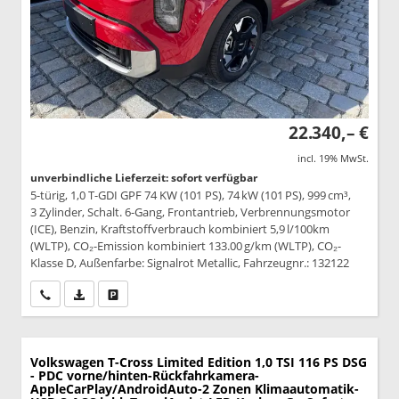
22.340,– €
incl. 19% MwSt.
unverbindliche Lieferzeit: sofort verfügbar
5-türig, 1,0 T-GDI GPF 74 KW (101 PS), 74 kW (101 PS), 999 cm³,
3 Zylinder, Schalt. 6-Gang, Frontantrieb, Verbrennungsmotor
(ICE), Benzin, Kraftstoffverbrauch kombiniert 5,9 l/100km
(WLTP), CO₂-Emission kombiniert 133.00 g/km (WLTP), CO₂-
Klasse D, Außenfarbe: Signalrot Metallic, Fahrzeugnr.: 132122
Wir rufen Sie an
PDF-Datei, Fahrzeugexposé drucken
Drucken, parken oder vergleichen
Volkswagen T-Cross
Limited Edition 1,0 TSI 116 PS DSG
- PDC vorne/hinten-Rückfahrkamera-
AppleCarPlay/AndroidAuto-2 Zonen Klimaautomatik-