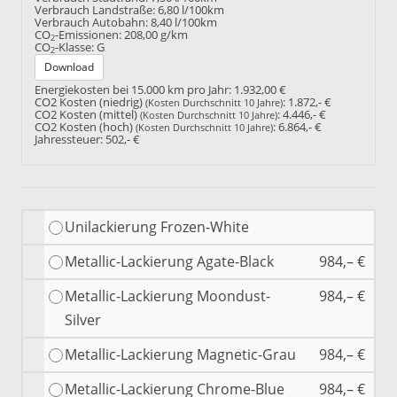
Verbrauch Landstraße:
6,80 l/100km
Verbrauch Autobahn:
8,40 l/100km
CO
-Emissionen:
208,00 g/km
2
CO
-Klasse:
G
2
Download
Energiekosten bei 15.000 km pro Jahr:
1.932,00 €
CO2 Kosten (niedrig)
:
1.872,- €
(Kosten Durchschnitt 10 Jahre)
CO2 Kosten (mittel)
:
4.446,- €
(Kosten Durchschnitt 10 Jahre)
CO2 Kosten (hoch)
:
6.864,- €
(Kosten Durchschnitt 10 Jahre)
Jahressteuer:
502,- €
Unilackierung Frozen-White
Metallic-Lackierung Agate-Black
984,– €
Metallic-Lackierung Moondust-
984,– €
Silver
Metallic-Lackierung Magnetic-Grau
984,– €
Metallic-Lackierung Chrome-Blue
984,– €