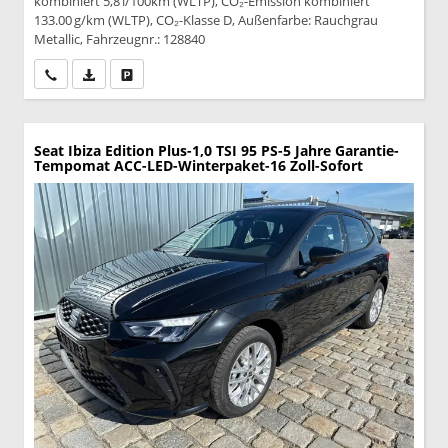
kombiniert 5,8 l/100km (WLTP), CO₂-Emission kombiniert
133.00 g/km (WLTP), CO₂-Klasse D, Außenfarbe: Rauchgrau
Metallic, Fahrzeugnr.: 128840
Wir rufen Sie an
PDF-Datei, Fahrzeugexposé drucken
Drucken, parken oder vergleichen
Seat Ibiza
Edition Plus-1,0 TSI 95 PS-5 Jahre Garantie-
Tempomat ACC-LED-Winterpaket-16 Zoll-Sofort