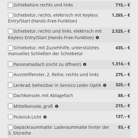
PHEV)
Sitz-
Schiebetüre rechts und links
715,– €
(nicht
Paket
i.V.
56
Schiebetür, rechts, elektrisch mit Keyless
1.265,– €
mit
/
Entry/Start (Hands-Free-Funktion)
Spannungskonverter
49/
400
Schiebetür, rechts und links, elektrisch mit
2.525,– €
10A
Watt
(nicht
/
Keyless Entry/Start (Hands-Free-Funktion)
und
i.V.
55)
Schiebetür, mit Zuziehhilfe, unterstütztes
435,– €
Reserverad;
mit
manuelles Schließen der Schiebetür
nur
JBBA8)
i.V.
(nicht
1.314,– €
Panoramadach (nicht zu öffnen!)
mit
i.V.
Einzel-
Ausstellfenster, 2. Reihe, rechts und links
275,– €
mit
Beifahrersitz)
Dachgepäckträger,
(nicht
325,– €
Lenkrad, beheizbar in Sensico Leder-Optik
BLYA2)
i.V.
Dachkonsole, mit Ablagefach
88,– €
mit
Mobile
(nicht
215,– €
Mittelkonsole, groß
Office
i.V.
Paket,
(Entfall
137,– €
Picknick-Licht
mit
AGJAC)
der
Sitz-
Gepäckraummatte: Laderaummatte hinter der
93,– €
serienmäßigen
Paketen
3. Sitzreihe
Laderaumbeleuchtung
mit