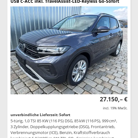
USB C-ACC inkl. TravelAssist-LED-Keyless Go-Sofort
27.150,– €
incl. 19% MwSt.
unverbindliche Lieferzeit: Sofort
5-türig, 1,0 TSI 85 KW (116 PS) DSG, 85 kW (116 PS), 999 cm³,
3 Zylinder, Doppelkupplungsgetriebe (DSG), Frontantrieb,
Verbrennungsmotor (ICE), Benzin, Kraftstoffverbrauch