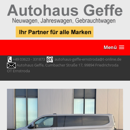
Menü
+49 03623 - 331873
autohaus-geffe-ernstroda@t-online.de
Autohaus Geffe, Cumbacher Straße 17, 99894 Friedrichroda
OT Ernstroda