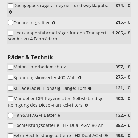
Dachgepäckträger, integrier- und wegklappbar
874,– €
(nicht
i.V.
(nicht
215,– €
Dachreling, silber
mit
i.V.
Panoramadach,
Heckklappenfahrradträger für den Transport
1.265,– €
mit
A1GAP
von bis zu 4 Fahrrädern
Dachgepäckträger,
oder
BLYA2)
Marketing-
Business-
Räder & Technik
Paket,
AGDAB)
Motor-Unterbodenschutz
357,– €
(nicht
275,– €
Spannungskonverter 400 Watt
i.V.
(nur
121,– €
XL Ladekabel, 1-phasig, Länge: 10m
mit
i.V.
Ford
Manueller DPF Regenerator; Selbstständige
402,– €
mit
Pro
(nur
Reinigung des Diesel-Partikel-Filters
PHEV)
Digital
i.V.
Upfit,
H8 95AH AGM-Batterie
132,– €
mit
Zusatzsicherungskasten,
Diesel)
Pro
Hochleistungsbatterie - H7 Dual AGM 80 Ah
352,– €
Power
Extra Hochleistungsbatterie - H8 Dual AGM 95
Onboard;
495,– €