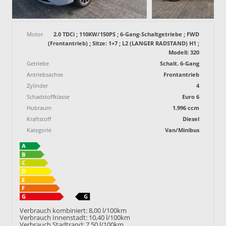
Motor
2.0 TDCi ; 110KW/150PS ; 6-Gang-Schaltgetriebe ; FWD
(Frontantrieb) ; Sitze: 1+7 ; L2 (LANGER RADSTAND) H1 ;
Modell: 320
Getriebe
Schalt. 6-Gang
Antriebsachse
Frontantrieb
Zylinder
4
Schadstoffklasse
Euro 6
Hubraum
1.996 ccm
Kraftstoff
Diesel
Kategorie
Van/Minibus
Verbrauch kombiniert:
8,00 l/100km
Verbrauch Innenstadt:
10,40 l/100km
Verbrauch Stadtrand:
7,50 l/100km