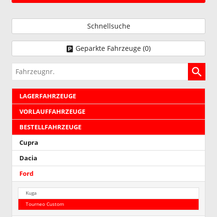
Diesel
in
320L
Kombination
nicht
Schnellsuche
mit
in
Anhängerkupplung
Kombination
(C1MAB
Geparkte Fahrzeuge (
0
)
mit
oder
Anhängerkupplung
C1MAD)
Fahrzeugnr.
(C1MAB
erhältlich.
oder
C1MAD)
LAGERFAHRZEUGE
erhältlich.
VORLAUFFAHRZEUGE
BESTELLFAHRZEUGE
Cupra
Dacia
Ford
Kuga
Tourneo Custom