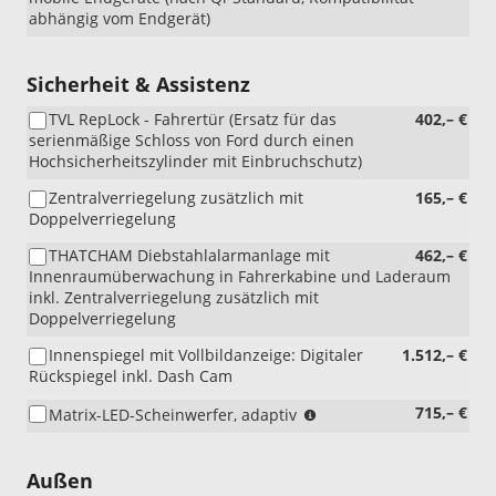
abhängig vom Endgerät)
Sicherheit & Assistenz
TVL RepLock - Fahrertür (Ersatz für das
402,– €
serienmäßige Schloss von Ford durch einen
Hochsicherheitszylinder mit Einbruchschutz)
Zentralverriegelung zusätzlich mit
165,– €
Doppelverriegelung
THATCHAM Diebstahlalarmanlage mit
462,– €
Innenraumüberwachung in Fahrerkabine und Laderaum
inkl. Zentralverriegelung zusätzlich mit
Doppelverriegelung
Innenspiegel mit Vollbildanzeige: Digitaler
1.512,– €
Rückspiegel inkl. Dash Cam
(nicht
715,– €
Matrix-LED-Scheinwerfer, adaptiv
i.V.
mit
A4LAG)
Außen