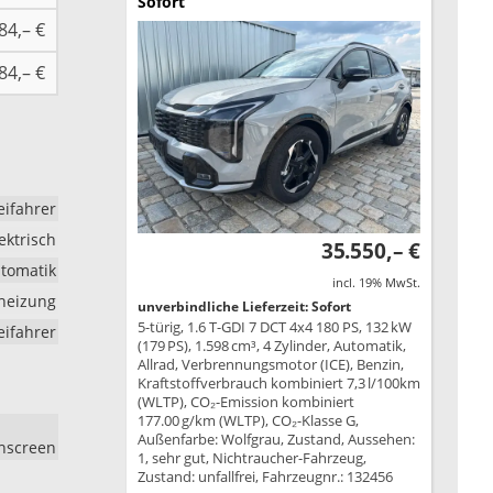
Sofort
84,– €
84,– €
eifahrer
ektrisch
35.550,– €
tomatik
incl. 19% MwSt.
zheizung
unverbindliche Lieferzeit: Sofort
5-türig, 1.6 T-GDI 7 DCT 4x4 180 PS, 132 kW
eifahrer
(179 PS), 1.598 cm³, 4 Zylinder, Automatik,
Allrad, Verbrennungsmotor (ICE), Benzin,
Kraftstoffverbrauch kombiniert 7,3 l/100km
(WLTP), CO₂-Emission kombiniert
177.00 g/km (WLTP), CO₂-Klasse G,
Außenfarbe: Wolfgrau, Zustand, Aussehen:
chscreen
1, sehr gut, Nichtraucher-Fahrzeug,
Zustand: unfallfrei, Fahrzeugnr.: 132456