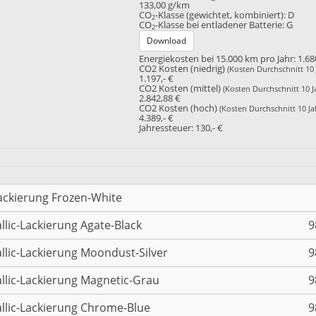
133,00 g/km
CO
-Klasse (gewichtet, kombiniert):
D
2
CO
-Klasse bei entladener Batterie:
G
2
Download
Energiekosten bei 15.000 km pro Jahr:
1.68
CO2 Kosten (niedrig)
(Kosten Durchschnitt 10 
1.197,- €
CO2 Kosten (mittel)
(Kosten Durchschnitt 10 J
2.842,88 €
CO2 Kosten (hoch)
(Kosten Durchschnitt 10 Ja
4.389,- €
Jahressteuer:
130,- €
ackierung Frozen-White
llic-Lackierung Agate-Black
9
llic-Lackierung Moondust-Silver
9
llic-Lackierung Magnetic-Grau
9
llic-Lackierung Chrome-Blue
9