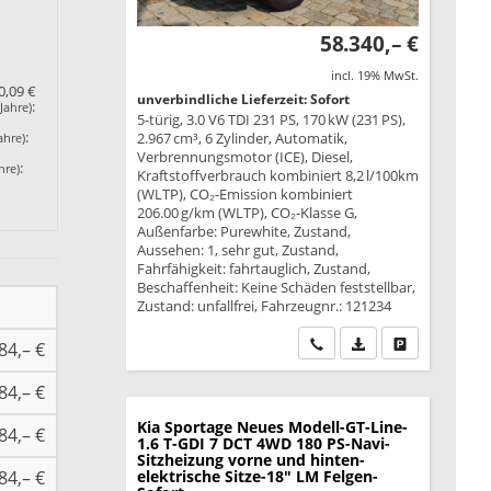
58.340,– €
incl. 19% MwSt.
0,09 €
unverbindliche Lieferzeit: Sofort
:
Jahre)
5-türig, 3.0 V6 TDI 231 PS, 170 kW (231 PS),
:
2.967 cm³, 6 Zylinder, Automatik,
ahre)
Verbrennungsmotor (ICE), Diesel,
:
hre)
Kraftstoffverbrauch kombiniert 8,2 l/100km
(WLTP), CO₂-Emission kombiniert
206.00 g/km (WLTP), CO₂-Klasse G,
Außenfarbe: Purewhite, Zustand,
Aussehen: 1, sehr gut, Zustand,
Fahrfähigkeit: fahrtauglich, Zustand,
Beschaffenheit: Keine Schäden feststellbar,
Zustand: unfallfrei, Fahrzeugnr.: 121234
Wir rufen Sie an
PDF-Datei, Fahrzeu
Drucken, park
84,– €
84,– €
Kia Sportage
Neues Modell-GT-Line-
84,– €
1.6 T-GDI 7 DCT 4WD 180 PS-Navi-
Sitzheizung vorne und hinten-
84,– €
elektrische Sitze-18" LM Felgen-