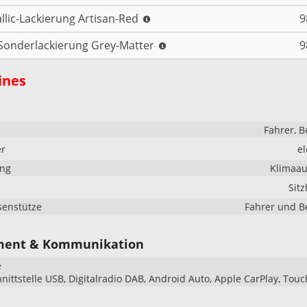
llic-Lackierung Artisan-Red
9
Sonderlackierung Grey-Matter
9
ines
Fahrer, B
er
el
ung
Klimaau
Sit
senstütze
Fahrer und B
ment & Kommunikation
e
hnittstelle USB, Digitalradio DAB, Android Auto, Apple CarPlay, Tou