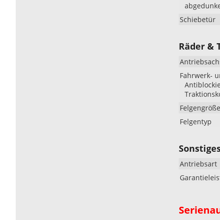
abgedunke
Schiebetür
Räder & 
Antriebsach
Fahrwerk- 
Antiblocki
Traktionsk
Felgengröß
Felgentyp
Sonstige
Antriebsart
Garantielei
Seriena