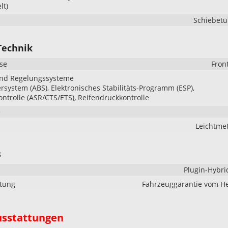
lt)
Schiebetü
Technik
se
Fron
und Regelungssysteme
ersystem (ABS), Elektronisches Stabilitäts-Programm (ESP),
ontrolle (ASR/CTS/ETS), Reifendruckkontrolle
e
Leichtmet
s
Plugin-Hybri
stung
Fahrzeuggarantie vom He
usstattungen