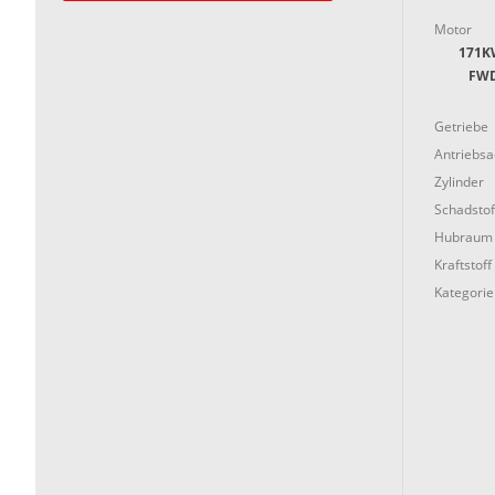
Motor
171K
FWD 
Getriebe
Antriebs
Zylinder
Schadstof
Hubraum
Kraftstoff
Kategorie