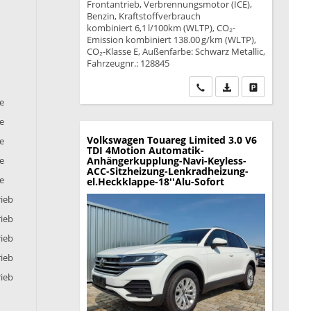
Frontantrieb, Verbrennungsmotor (ICE),
Benzin, Kraftstoffverbrauch
kombiniert 6,1 l/100km (WLTP), CO₂-
Emission kombiniert 138.00 g/km (WLTP),
CO₂-Klasse E, Außenfarbe: Schwarz Metallic,
Fahrzeugnr.: 128845
Wir rufen Sie an
PDF-Datei, Fahrzeu
Drucken, park
ie
ie
Volkswagen Touareg
Limited 3.0 V6
ie
TDI 4Motion Automatik-
Anhängerkupplung-Navi-Keyless-
ie
ACC-Sitzheizung-Lenkradheizung-
ie
el.Heckklappe-18''Alu-Sofort
rieb
rieb
rieb
rieb
rieb