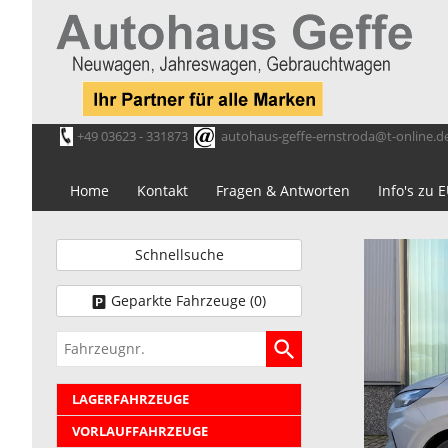
+49 03623 - 331873
autohaus-geffe-ernstroda@t-online.d
Home
Kontakt
Fragen & Antworten
Info's zu
Schnellsuche
Geparkte Fahrzeuge (
0
)
Fahrzeugnr.
LAGERFAHRZEUGE
VORLAUFFAHRZEUGE