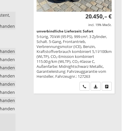
stent,
20.450,– €
incl. 19% MwSt.
rhanden
unverbindliche Lieferzeit: Sofort
5-türig, 70 kW (95 PS), 999 cm³, 3 Zylinder,
Schalt. 5-Gang, Frontantrieb,
Verbrennungsmotor (ICE), Benzin,
rhanden
Kraftstoffverbrauch kombiniert 5,1 l/100km
(WLTP), CO₂-Emission kombiniert
rhanden
115.00 g/km (WLTP), CO₂-Klasse C,
Außenfarbe: Midnightschwarz Metallic,
rhanden
Garantieleistung: Fahrzeuggarantie vom
rhanden
Hersteller, Fahrzeugnr.: 127263
rhanden
Wir rufen Sie an
PDF-Datei, Fahrzeu
Drucken, park
rhanden
rhanden
rhanden