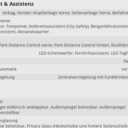
t & Assistenz
Airbag, Fenster-/Kopfairbags Vorne, Seitenairbags Vorne, Beifahr
steme
r, Tempomat, Notbremsassistent (City-Safety), Berganfahrassisten
ssistent, Abstandswarner
Park Distance Control vorne, Park Distance Control hinten, Rückfa
LED-Scheinwerfer, Fernlichtassistent, LED-Tagf
Pa
Automatik
vo
iegelung
Zentralverriegelung mit Funkfernb
el
el elektrisch anklappbar, Außenspiegel beheizbar, Außenspiegel
verstellbar
erglasung
be beheizbar, Privacy Glass (Heckscheibe und hintere Seitenschei