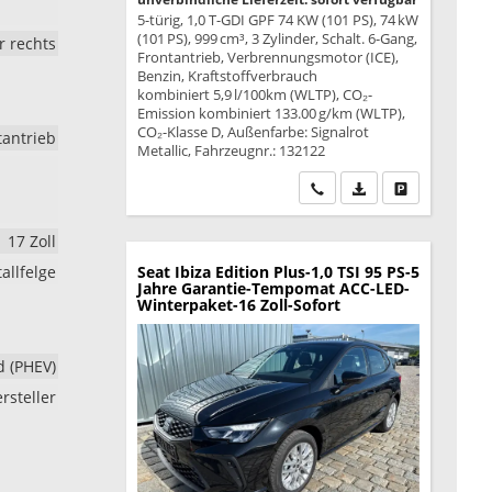
5-türig, 1,0 T-GDI GPF 74 KW (101 PS), 74 kW
(101 PS), 999 cm³, 3 Zylinder, Schalt. 6-Gang,
r rechts
Frontantrieb, Verbrennungsmotor (ICE),
Benzin, Kraftstoffverbrauch
kombiniert 5,9 l/100km (WLTP), CO₂-
Emission kombiniert 133.00 g/km (WLTP),
CO₂-Klasse D, Außenfarbe: Signalrot
tantrieb
Metallic, Fahrzeugnr.: 132122
Wir rufen Sie an
PDF-Datei, Fahrzeu
Drucken, park
17 Zoll
allfelge
Seat Ibiza
Edition Plus-1,0 TSI 95 PS-5
Jahre Garantie-Tempomat ACC-LED-
Winterpaket-16 Zoll-Sofort
d (PHEV)
rsteller