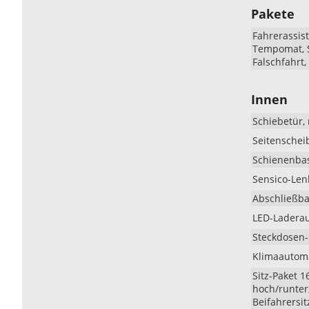
Pakete
Fahrerassist
Tempomat, S
Falschfahrt
Innen
Schiebetür, 
Seitenscheib
Schienenbas
Sensico-Len
Abschließb
LED-Ladera
Steckdosen-
Klimaautoma
Sitz-Paket 1
hoch/runter
Beifahrersit