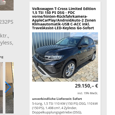
Volkswagen T-Cross
Limited Edition
1,5 TSI 150 PS DSG - PDC
vorne/hinten-Rückfahrkamera-
AppleCarPlay/AndroidAuto-2 Zonen
 232PS
Klimaautomatik-USB C-ACC inkl.
TravelAssist-LED-Keyless Go-Sofort
ktr.,
yless,
ng
29.150,– €
incl. 19% MwSt.
unverbindliche Lieferzeit: Sofort
5-türig, 1,5 TSI 110 KW (150 PS) DSG, 110 kW
(150 PS), 1.498 cm³, 4 Zylinder,
Doppelkupplungsgetriebe (DSG),