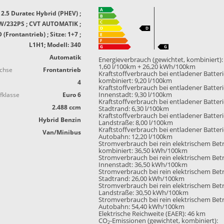
2.5 Duratec Hybrid (PHEV) ;
W/232PS ; CVT AUTOMATIK ;
(Frontantrieb) ; Sitze: 1+7 ;
L1H1; Modell: 340
Automatik
Energieverbrauch (gewichtet, kombiniert):
1,60 l/100km + 26,20 kWh/100km
achse
Frontantrieb
Kraftstoffverbrauch bei entladener Batter
kombiniert:
9,20 l/100km
4
Kraftstoffverbrauch bei entladener Batter
fklasse
Euro 6
Innenstadt:
9,30 l/100km
Kraftstoffverbrauch bei entladener Batter
2.488 ccm
Stadtrand:
6,30 l/100km
Kraftstoffverbrauch bei entladener Batter
Hybrid Benzin
Landstraße:
8,00 l/100km
Kraftstoffverbrauch bei entladener Batter
Van/Minibus
Autobahn:
12,20 l/100km
Stromverbrauch bei rein elektrischem Bet
kombiniert:
36,50 kWh/100km
Stromverbrauch bei rein elektrischem Bet
Innenstadt:
36,50 kWh/100km
Stromverbrauch bei rein elektrischem Bet
Stadtrand:
26,00 kWh/100km
Stromverbrauch bei rein elektrischem Bet
Landstraße:
30,50 kWh/100km
Stromverbrauch bei rein elektrischem Bet
Autobahn:
54,40 kWh/100km
Elektrische Reichweite (EAER):
46 km
CO
-Emissionen (gewichtet, kombiniert):
2