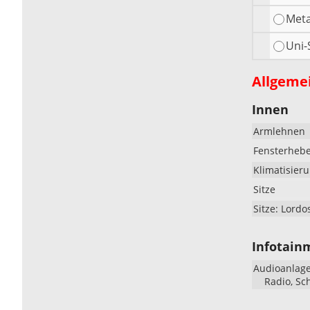
Meta
Uni-
Allgeme
Innen
Armlehnen
Fensterheb
Klimatisier
Sitze
Sitze: Lordo
Infotain
Audioanlag
Radio, Sc