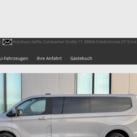
e
Autohaus Geffe, Cumbacher Straße 17, 99894 Friedrichroda OT Erns
 EU-Fahrzeugen
Ihre Anfahrt
Gästebuch