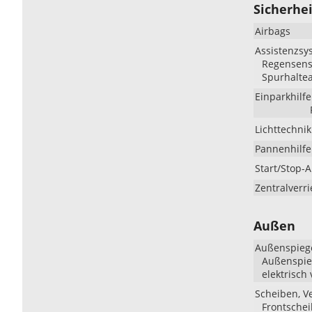
Sicherhei
Airbags
Assistenzsy
Regensenso
Spurhaltea
Einparkhilfe
Lichttechnik
Pannenhilfe
Start/Stop-
Zentralverr
Außen
Außenspieg
Außenspieg
elektrisch 
Scheiben, V
Frontschei