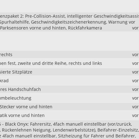
enzpaket 2: Pre-Collision-Assist, intelligenter Geschwindigkeitsassi
purhaltehilfe, Geschwindigkeitszeichenerkennung, Warnung vor
, Parksensoren vorne und hinten, Rückfahrkamera
vo
rechts
vo
en fest, zweite und dritte Reihe, rechts und links
vo
ierte Sitzplätze
vo
krad
vo
ares Handschuhfach
vo
umbeleuchtung
vo
Stecker vorne und hinten
vo
tik vorne und hinten
vo
6 - Black Onyx: Fahrersitz, 4fach manuell einstellbar (vor/zurück,
, Rückenlehnen Neigung, Lendenwirbelstütze), Beifahrer-Einzelsitz,
z 4fach manuell einstellbar, Sitzheizung für Fahrer und Beifahrer,