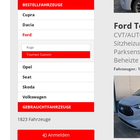
BESTELLFAHRZEUGE
Cupra
Ford 
Dacia
CVT/AUTO
Ford
Sitzheizu
Kuga
Parksens
Tourneo Custom
Beheizte
Opel
Fahrzeugnr.
:
1
Seat
Skoda
Volkswagen
GEBRAUCHTFAHRZEUGE
1823 Fahrzeuge
Anmelden