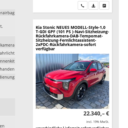
Wir rufen Sie an
PDF-Datei, Fahrzeu
Drucken, park
erairbag
t,
Kia Stonic
NEUES MODELL-Style-1,0
T-GDI GPF (101 PS )-Navi-Sitzheizung-
Rückfahrkamera-DAB-Tempomat-
Sitzheizung-Fernlichtassistent-
2xPDC-Rückfahrkamera-sofort
hrkamera
verfügbar
ahrlicht
nnenkit
rhanden
edienung
22.340,– €
incl. 19% MwSt.
ben
unverbindliche Lieferzeit: sofort verfügbar