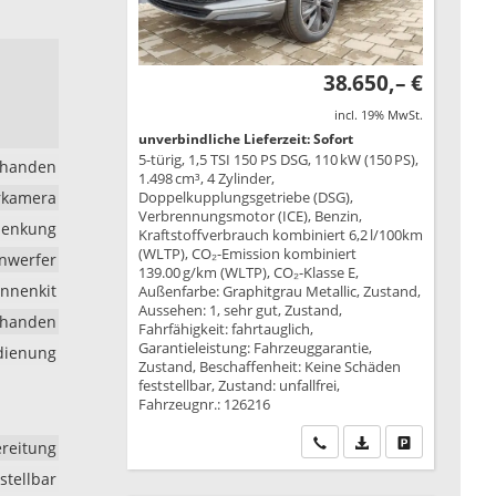
38.650,– €
incl. 19% MwSt.
unverbindliche Lieferzeit: Sofort
5-türig, 1,5 TSI 150 PS DSG, 110 kW (150 PS),
rhanden
1.498 cm³, 4 Zylinder,
hrkamera
Doppelkupplungsgetriebe (DSG),
Verbrennungsmotor (ICE), Benzin,
lenkung
Kraftstoffverbrauch kombiniert 6,2 l/100km
(WLTP), CO₂-Emission kombiniert
inwerfer
139.00 g/km (WLTP), CO₂-Klasse E,
nnenkit
Außenfarbe: Graphitgrau Metallic, Zustand,
Aussehen: 1, sehr gut, Zustand,
rhanden
Fahrfähigkeit: fahrtauglich,
Garantieleistung: Fahrzeuggarantie,
edienung
Zustand, Beschaffenheit: Keine Schäden
feststellbar, Zustand: unfallfrei,
Fahrzeugnr.: 126216
Wir rufen Sie an
PDF-Datei, Fahrzeu
Drucken, park
reitung
stellbar