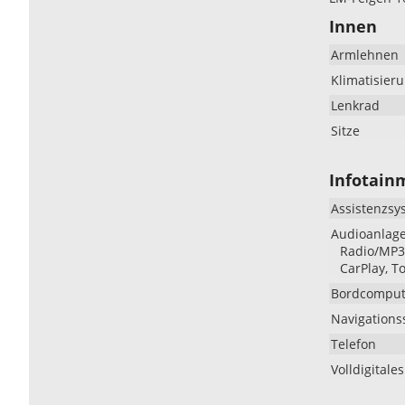
Innen
Armlehnen
Klimatisier
Lenkrad
Sitze
Infotain
Assistenzsy
Audioanlag
Radio/MP3-
CarPlay, T
Bordcomput
Navigations
Telefon
Volldigitale