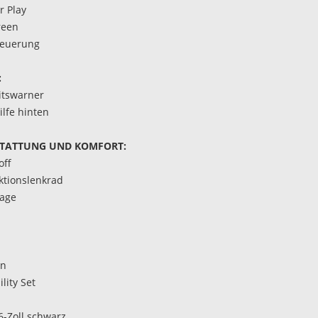
r Play
reen
teuerung
:
itswarner
ilfe hinten
TATTUNG UND KOMFORT:
off
ktionslenkrad
lage
en
lity Set
6-Zoll schwarz