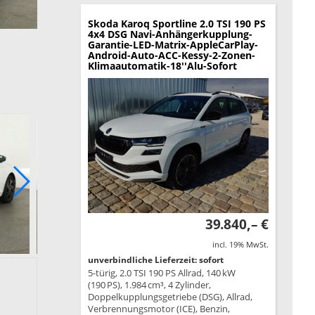
Skoda Karoq
Sportline 2.0 TSI 190 PS
4x4 DSG Navi-Anhängerkupplung-
Garantie-LED-Matrix-AppleCarPlay-
Android-Auto-ACC-Kessy-2-Zonen-
Klimaautomatik-18''Alu-Sofort
39.840,– €
incl. 19% MwSt.
unverbindliche Lieferzeit: sofort
5-türig, 2.0 TSI 190 PS Allrad, 140 kW
(190 PS), 1.984 cm³, 4 Zylinder,
Doppelkupplungsgetriebe (DSG), Allrad,
Verbrennungsmotor (ICE), Benzin,