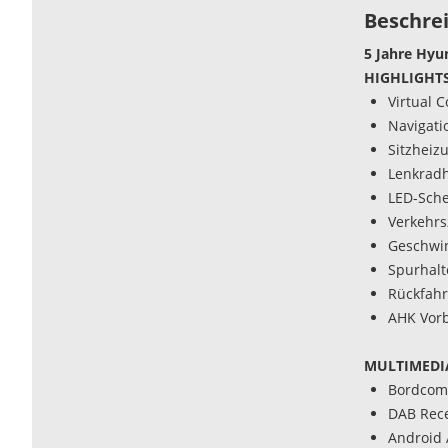
Beschre
5 Jahre Hyu
HIGHLIGHTS
Virtual C
Navigati
Sitzheiz
Lenkrad
LED-Sche
Verkehr
Geschwin
Spurhalt
Rückfah
AHK Vorb
MULTIMEDI
Bordcom
DAB Rece
Android 