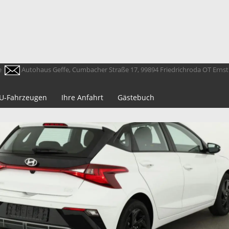
e
Autohaus Geffe, Cumbacher Straße 17, 99894 Friedrichroda OT Erns
 EU-Fahrzeugen
Ihre Anfahrt
Gästebuch