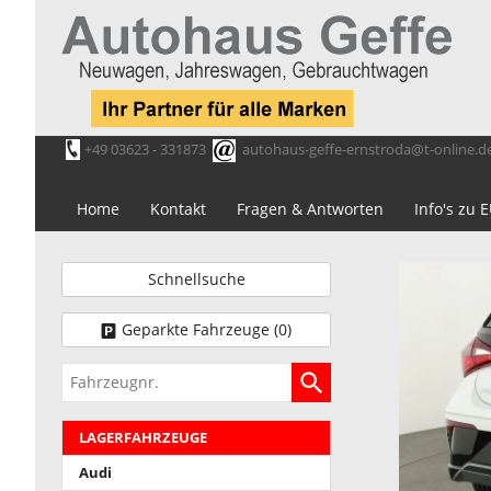
+49 03623 - 331873
autohaus-geffe-ernstroda@t-online.d
Home
Kontakt
Fragen & Antworten
Info's zu
Schnellsuche
Geparkte Fahrzeuge (
0
)
Fahrzeugnr.
LAGERFAHRZEUGE
Audi