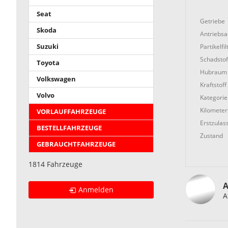
Seat
Getriebe
Skoda
Antriebs
Partikelfil
Suzuki
Schadstof
Toyota
Hubraum
Volkswagen
Kraftstoff
Volvo
Kategorie
Kilometer
VORLAUFFAHRZEUGE
Erstzulas
BESTELLFAHRZEUGE
Zustand
GEBRAUCHTFAHRZEUGE
1814 Fahrzeuge
A
Anmelden
A