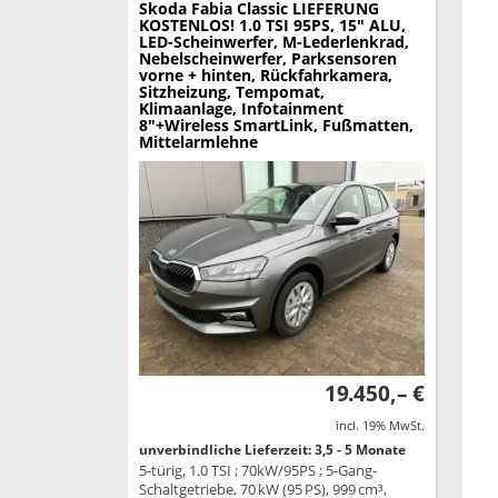
Skoda Fabia
Classic LIEFERUNG
KOSTENLOS! 1.0 TSI 95PS, 15" ALU,
LED-Scheinwerfer, M-Lederlenkrad,
Nebelscheinwerfer, Parksensoren
vorne + hinten, Rückfahrkamera,
Sitzheizung, Tempomat,
Klimaanlage, Infotainment
8"+Wireless SmartLink, Fußmatten,
Mittelarmlehne
19.450,– €
incl. 19% MwSt.
unverbindliche Lieferzeit: 3,5 - 5 Monate
5-türig, 1.0 TSI ; 70kW/95PS ; 5-Gang-
Schaltgetriebe, 70 kW (95 PS), 999 cm³,