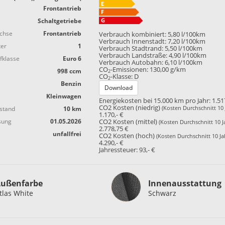
Frontantrieb
Schaltgetriebe
achse
Frontantrieb
Verbrauch kombiniert:
5,80 l/100km
Verbrauch Innenstadt:
7,20 l/100km
ter
1
Verbrauch Stadtrand:
5,50 l/100km
Verbrauch Landstraße:
4,90 l/100km
fklasse
Euro 6
Verbrauch Autobahn:
6,10 l/100km
CO
-Emissionen:
130,00 g/km
998 ccm
2
CO
-Klasse:
D
2
Benzin
Download
Kleinwagen
Energiekosten bei 15.000 km pro Jahr:
1.51
CO2 Kosten (niedrig)
(Kosten Durchschnitt 10 
stand
10 km
1.170,- €
sung
01.05.2026
CO2 Kosten (mittel)
(Kosten Durchschnitt 10 J
2.778,75 €
unfallfrei
CO2 Kosten (hoch)
(Kosten Durchschnitt 10 Ja
4.290,- €
Jahressteuer:
93,- €
Innenausstattung
ußenfarbe
Innenausstattung
tlas White
Schwarz