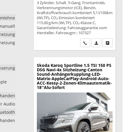
3 Zylinder, Schalt. 5-Gang, Frontantrieb,
Verbrennungsmotor (ICE), Benzin,
Kraftstoffverbrauch kombiniert 5,1 l/100km
rmlehne
(WLTP), CO₂-Emission kombiniert
115.00 g/km (WLTP), CO₂-Klasse C,
manuell
Garantieleistung: Fahrzeuggarantie vom
Hersteller, Fahrzeugnr.: 107327
dheizung
zheizung
Wir rufen Sie an
PDF-Datei, Fahrzeu
Drucken, park
Skoda Karoq
Sportline 1,5 TSI 150 PS
euerung
DSG Navi-4x Sitzheizung-Canton
Sound-Anhängerkupplung-LED-
Matrix-AppleCarPlay-Android-Auto-
pple
ACC-Kessy-2-Zonen-Klimaautomatik-
18''Alu-Sofort
rhanden
er Audio
luetooth
rhanden