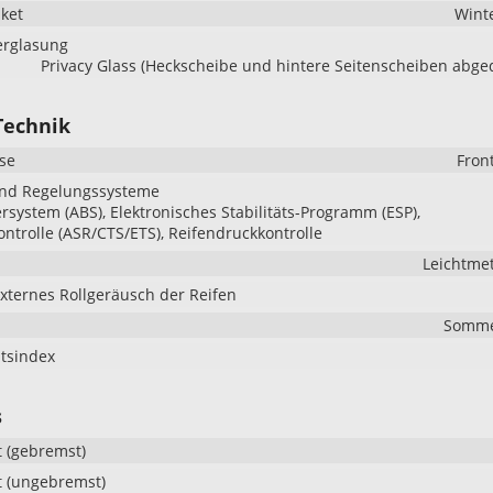
aket
Wint
erglasung
Privacy Glass (Heckscheibe und hintere Seitenscheiben abge
Technik
se
Fron
und Regelungssysteme
ersystem (ABS), Elektronisches Stabilitäts-Programm (ESP),
ontrolle (ASR/CTS/ETS), Reifendruckkontrolle
Leichtmet
externes Rollgeräusch der Reifen
Somme
itsindex
s
 (gebremst)
 (ungebremst)