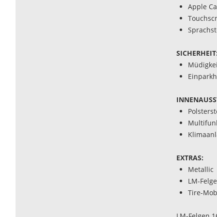
Apple Ca
Touchsc
Sprachs
SICHERHEIT
Müdigke
Einparkh
INNENAUSS
Polsterst
Multifun
Klimaan
EXTRAS:
Metallic
LM-Felg
Tire-Mobi
LM-Felgen 1