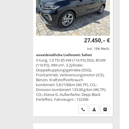
27.450,– €
incl. 19% MwSt.
unverbindliche Lieferzeit: Sofort
5-türig, 1,0 TSI 85 KW (116 PS) DSG, 85 kW
(116 PS), 999 cm³, 3 Zylinder,
Doppelkupplungsgetriebe (DSG),
Frontantrieb, Verbrennungsmotor (ICE),
Benzin, Kraftstoffverbrauch
kombiniert 5,8 l/100km (WLTP), CO₂-
Emission kombiniert 133.00 g/km (WLTP),
CO₂-Klasse D, Außenfarbe: Depp Black
Perleffect, Fahrzeugnr.: 132396
Wir rufen Sie an
PDF-Datei, Fahrzeu
Drucken, park