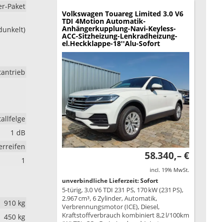
er-Paket
Volkswagen Touareg
Limited 3.0 V6
TDI 4Motion Automatik-
Anhängerkupplung-Navi-Keyless-
dunkelt)
ACC-Sitzheizung-Lenkradheizung-
el.Heckklappe-18''Alu-Sofort
tantrieb
allfelge
1 dB
rreifen
58.340,– €
1
incl. 19% MwSt.
unverbindliche Lieferzeit: Sofort
5-türig, 3.0 V6 TDI 231 PS, 170 kW (231 PS),
2.967 cm³, 6 Zylinder, Automatik,
910 kg
Verbrennungsmotor (ICE), Diesel,
Kraftstoffverbrauch kombiniert 8,2 l/100km
450 kg