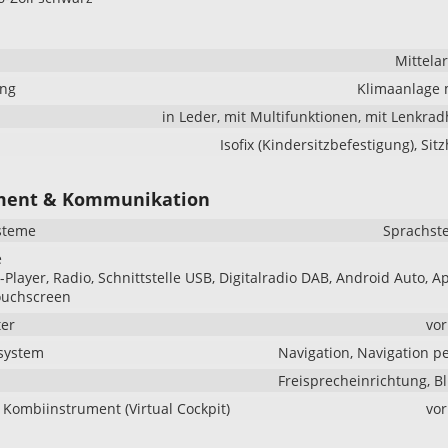
Mittela
ung
Klimaanlage 
in Leder, mit Multifunktionen, mit Lenkra
Isofix (Kindersitzbefestigung), Sit
ment & Kommunikation
steme
Sprachst
e
Player, Radio, Schnittstelle USB, Digitalradio DAB, Android Auto, A
ouchscreen
er
vo
system
Navigation, Navigation p
Freisprecheinrichtung, B
s Kombiinstrument (Virtual Cockpit)
vo