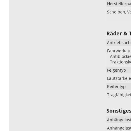
Herstellerp
Scheiben, V
Räder & 
Antriebsach
Fahrwerk- 
Antiblocki
Traktionsk
Felgentyp
Lautstärke 
Reifentyp
Tragfähigke
Sonstige
Anhängelast
Anhängelast