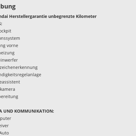
ibung
ndai Herstellergarantie unbegrenzte Kilometer
:
ockpit
onssystem
ung vorne
heizung
inwerfer
szeichenerkennung
digkeitsregelanlage
eassistent
rkamera
ereitung
A UND KOMMUNIKATION:
puter
iver
Auto