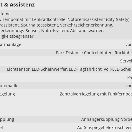
t & Assistenz
steme
Tempomat mit Lenkradkontrolle, Notbremsassistent (City-Safety),
assistent, Spurhalteassistent, Verkehrzeichenerkennung,
serkennungs-Sensor, Notrufsystem, Abstandswarner,
igkeitsbegrenzer
larmanlage
vo
Park Distance Control hinten, Rückfa
Servo
Lichtsensor, LED-Scheinwerfer, LED-Tagfahrlicht, Voll-LED Sche
Pa
Automatik
vo
iegelung
Zentralverriegelung mit Funkfernb
pplung
Anhängerkupplung-Vorbe
el
Außenspiegel elektrisch ver