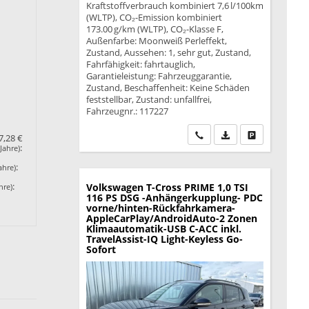
Kraftstoffverbrauch kombiniert 7,6 l/100km
(WLTP), CO₂-Emission kombiniert
173.00 g/km (WLTP), CO₂-Klasse F,
Außenfarbe: Moonweiß Perleffekt,
Zustand, Aussehen: 1, sehr gut, Zustand,
Fahrfähigkeit: fahrtauglich,
Garantieleistung: Fahrzeuggarantie,
Zustand, Beschaffenheit: Keine Schäden
feststellbar, Zustand: unfallfrei,
Fahrzeugnr.: 117227
Wir rufen Sie an
PDF-Datei, Fahrzeu
Drucken, park
7,28 €
:
Jahre)
:
ahre)
:
Volkswagen T-Cross
PRIME 1,0 TSI
hre)
116 PS DSG -Anhängerkupplung- PDC
vorne/hinten-Rückfahrkamera-
AppleCarPlay/AndroidAuto-2 Zonen
Klimaautomatik-USB C-ACC inkl.
TravelAssist-IQ Light-Keyless Go-
Sofort