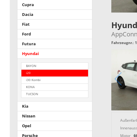
Cupra
Dacia
Hyund
Fiat
AppConnec
Ford
Fahrzeugnr.
:
1
Futura
Hyundai
BAYON
i20
i30 Kombi
KONA
TUCSON
Kia
Nissan
Außenfar
Opel
Innenauss
Motor
6
Porsche