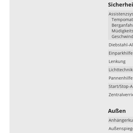
Sicherhei
Assistenzsy
Tempomat, 
Berganfahr
Müdigkeit
Geschwind
Diebstahl-A
Einparkhilfe
Lenkung
Lichttechnik
Pannenhilfe
Start/Stop-
Zentralverr
Außen
Anhängerku
Außenspieg