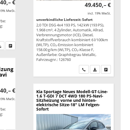
40,– €
49.450,– €
 19% MwSt.
incl. 19% MwSt.
unverbindliche Lieferzeit: Sofort
rbe:
2,0 TDI DSG 4x4 193 PS, 142 kW (193 PS),
g:
1.968 cm³, 4 Zylinder, Automatik, Allrad,
Verbrennungsmotor (ICE), Diesel,
Kraftstoffverbrauch kombiniert 6 l/100km
(WLTP), CO₂-Emission kombiniert
fen Sie an
PDF-Datei, Fahrzeugexposé drucken
Drucken, parken oder vergleichen
158.00 g/km (WLTP), CO₂-Klasse F,
Außenfarbe: Graphitegrau Metallic,
Fahrzeugnr.: 126760
izung
Wir rufen Sie an
PDF-Datei, Fahrzeu
Drucken, park
avi
40,– €
Kia Sportage
Neues Modell-GT-Line-
1.6 T-GDI 7 DCT 4WD 180 PS-Navi-
 19% MwSt.
Sitzheizung vorne und hinten-
elektrische Sitze-18" LM Felgen-
Sofort
rbe:
g: