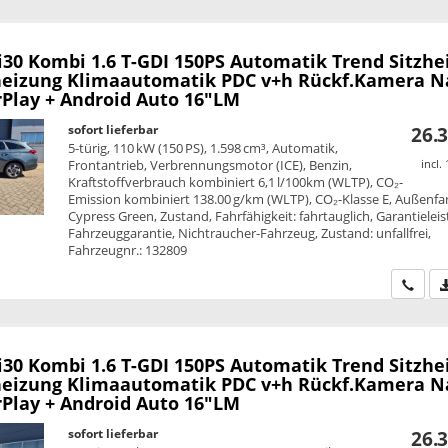
i30 Kombi
1.6 T-GDI 150PS Automatik Trend Sitzhe
eizung Klimaautomatik PDC v+h Rückf.Kamera N
rPlay + Android Auto 16"LM
sofort lieferbar
26.3
5-türig, 110 kW (150 PS), 1.598 cm³, Automatik,
Frontantrieb, Verbrennungsmotor (ICE), Benzin,
incl.
Kraftstoffverbrauch kombiniert 6,1 l/100km (WLTP), CO₂-
Emission kombiniert 138.00 g/km (WLTP), CO₂-Klasse E, Außenfa
Cypress Green, Zustand, Fahrfähigkeit: fahrtauglich, Garantielei
Fahrzeuggarantie, Nichtraucher-Fahrzeug, Zustand: unfallfrei,
Fahrzeugnr.: 132809
Wir ru
i30 Kombi
1.6 T-GDI 150PS Automatik Trend Sitzhe
eizung Klimaautomatik PDC v+h Rückf.Kamera N
rPlay + Android Auto 16"LM
sofort lieferbar
26.3