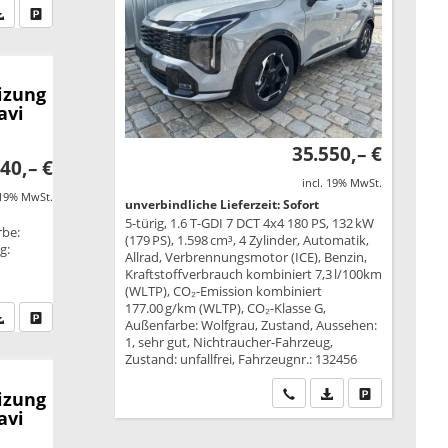
fen Sie an
PDF-Datei, Fahrzeugexposé drucken
Drucken, parken oder vergleichen
izung
avi
35.550,– €
40,– €
incl. 19% MwSt.
 19% MwSt.
unverbindliche Lieferzeit: Sofort
5-türig, 1.6 T-GDI 7 DCT 4x4 180 PS, 132 kW
rbe:
(179 PS), 1.598 cm³, 4 Zylinder, Automatik,
g:
Allrad, Verbrennungsmotor (ICE), Benzin,
Kraftstoffverbrauch kombiniert 7,3 l/100km
(WLTP), CO₂-Emission kombiniert
177.00 g/km (WLTP), CO₂-Klasse G,
fen Sie an
PDF-Datei, Fahrzeugexposé drucken
Drucken, parken oder vergleichen
Außenfarbe: Wolfgrau, Zustand, Aussehen:
1, sehr gut, Nichtraucher-Fahrzeug,
Zustand: unfallfrei, Fahrzeugnr.: 132456
Wir rufen Sie an
PDF-Datei, Fahrzeu
Drucken, park
izung
avi