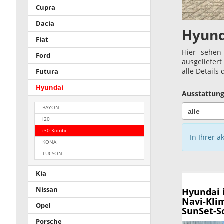
Cupra
Dacia
Hyund
Fiat
Hier sehen
Ford
ausgeliefer
alle Details
Futura
Hyundai
Ausstattung
BAYON
i20
i30 Kombi
In Ihrer a
KONA
TUCSON
Kia
Nissan
Hyundai 
Navi-Kli
Opel
SunSet-S
Porsche