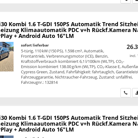
i30 Kombi
1.6 T-GDI 150PS Automatik Trend Sitzhe
eizung Klimaautomatik PDC v+h Rückf.Kamera N
rPlay + Android Auto 16"LM
sofort lieferbar
26.3
5-türig, 110 kW (150 PS), 1.598 cm³, Automatik,
Frontantrieb, Verbrennungsmotor (ICE), Benzin,
incl.
Kraftstoffverbrauch kombiniert 6,1 l/100km (WLTP), CO₂-
Emission kombiniert 138.00 g/km (WLTP), CO₂-Klasse E, Außenfa
Cypress Green, Zustand, Fahrfähigkeit: fahrtauglich, Garantielei
Fahrzeuggarantie, Nichtraucher-Fahrzeug, Zustand: unfallfrei,
Fahrzeugnr.: 132814
Wir ru
i30 Kombi
1.6 T-GDI 150PS Automatik Trend Sitzhe
eizung Klimaautomatik PDC v+h Rückf.Kamera N
rPlay + Android Auto 16"LM