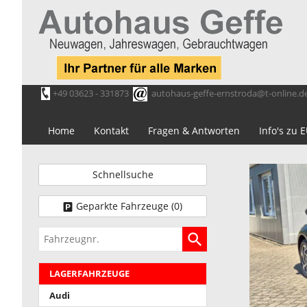
+49 03623 - 331873
autohaus-geffe-ernstroda@t-online.d
Home
Kontakt
Fragen & Antworten
Info's zu
Schnellsuche
Geparkte Fahrzeuge (
0
)
Fahrzeugnr.
LAGERFAHRZEUGE
Audi