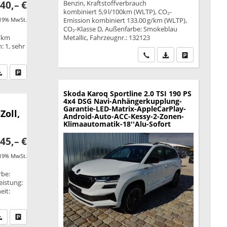
40,– €
Benzin, Kraftstoffverbrauch
kombiniert 5,9 l/100km (WLTP), CO₂-
 19% MwSt.
Emission kombiniert 133.00 g/km (WLTP),
CO₂-Klasse D, Außenfarbe: Smokeblau
g/km
Metallic, Fahrzeugnr.: 132123
: 1, sehr
Wir rufen Sie an
PDF-Datei, Fahrzeu
Drucken, park
fen Sie an
PDF-Datei, Fahrzeugexposé drucken
Drucken, parken oder vergleichen
Skoda Karoq
Sportline 2.0 TSI 190 PS
4x4 DSG Navi-Anhängerkupplung-
Garantie-LED-Matrix-AppleCarPlay-
Zoll,
Android-Auto-ACC-Kessy-2-Zonen-
Klimaautomatik-18''Alu-Sofort
45,– €
 19% MwSt.
rbe:
eistung:
eit:
fen Sie an
PDF-Datei, Fahrzeugexposé drucken
Drucken, parken oder vergleichen