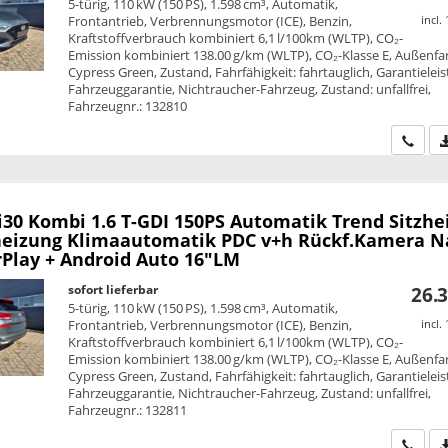
5-türig, 110 kW (150 PS), 1.598 cm³, Automatik,
Frontantrieb, Verbrennungsmotor (ICE), Benzin,
incl.
Kraftstoffverbrauch kombiniert 6,1 l/100km (WLTP), CO₂-
Emission kombiniert 138.00 g/km (WLTP), CO₂-Klasse E, Außenfa
Cypress Green, Zustand, Fahrfähigkeit: fahrtauglich, Garantielei
Fahrzeuggarantie, Nichtraucher-Fahrzeug, Zustand: unfallfrei,
Fahrzeugnr.: 132810
Wir ru
i30 Kombi
1.6 T-GDI 150PS Automatik Trend Sitzhe
eizung Klimaautomatik PDC v+h Rückf.Kamera N
rPlay + Android Auto 16"LM
sofort lieferbar
26.3
5-türig, 110 kW (150 PS), 1.598 cm³, Automatik,
Frontantrieb, Verbrennungsmotor (ICE), Benzin,
incl.
Kraftstoffverbrauch kombiniert 6,1 l/100km (WLTP), CO₂-
Emission kombiniert 138.00 g/km (WLTP), CO₂-Klasse E, Außenfa
Cypress Green, Zustand, Fahrfähigkeit: fahrtauglich, Garantielei
Fahrzeuggarantie, Nichtraucher-Fahrzeug, Zustand: unfallfrei,
Fahrzeugnr.: 132811
Wir ru