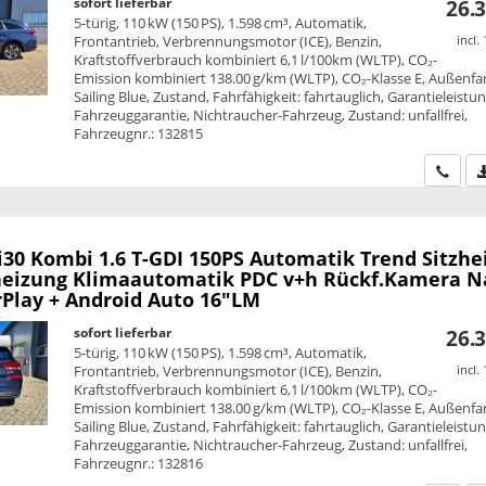
sofort lieferbar
26.3
5-türig, 110 kW (150 PS), 1.598 cm³, Automatik,
Frontantrieb, Verbrennungsmotor (ICE), Benzin,
incl.
Kraftstoffverbrauch kombiniert 6,1 l/100km (WLTP), CO₂-
Emission kombiniert 138.00 g/km (WLTP), CO₂-Klasse E, Außenfa
Sailing Blue, Zustand, Fahrfähigkeit: fahrtauglich, Garantieleistun
Fahrzeuggarantie, Nichtraucher-Fahrzeug, Zustand: unfallfrei,
Fahrzeugnr.: 132815
Wir ru
i30 Kombi
1.6 T-GDI 150PS Automatik Trend Sitzhe
eizung Klimaautomatik PDC v+h Rückf.Kamera N
rPlay + Android Auto 16"LM
sofort lieferbar
26.3
5-türig, 110 kW (150 PS), 1.598 cm³, Automatik,
Frontantrieb, Verbrennungsmotor (ICE), Benzin,
incl.
Kraftstoffverbrauch kombiniert 6,1 l/100km (WLTP), CO₂-
Emission kombiniert 138.00 g/km (WLTP), CO₂-Klasse E, Außenfa
Sailing Blue, Zustand, Fahrfähigkeit: fahrtauglich, Garantieleistun
Fahrzeuggarantie, Nichtraucher-Fahrzeug, Zustand: unfallfrei,
Fahrzeugnr.: 132816