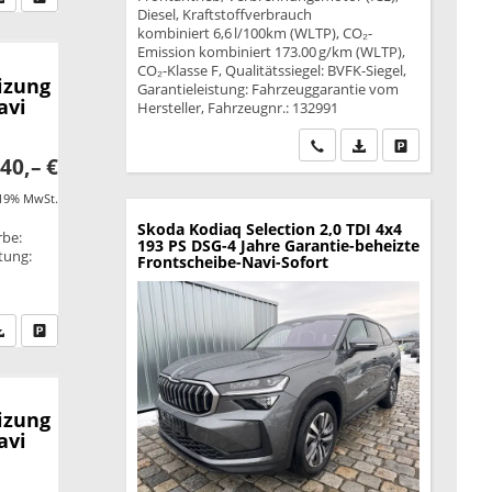
Diesel, Kraftstoffverbrauch
kombiniert 6,6 l/100km (WLTP), CO₂-
Emission kombiniert 173.00 g/km (WLTP),
CO₂-Klasse F, Qualitätssiegel: BVFK-Siegel,
izung
Garantieleistung: Fahrzeuggarantie vom
avi
Hersteller, Fahrzeugnr.: 132991
Wir rufen Sie an
PDF-Datei, Fahrzeu
Drucken, park
40,– €
 19% MwSt.
Skoda Kodiaq
Selection 2,0 TDI 4x4
rbe:
193 PS DSG-4 Jahre Garantie-beheizte
stung:
Frontscheibe-Navi-Sofort
fen Sie an
PDF-Datei, Fahrzeugexposé drucken
Drucken, parken oder vergleichen
izung
avi