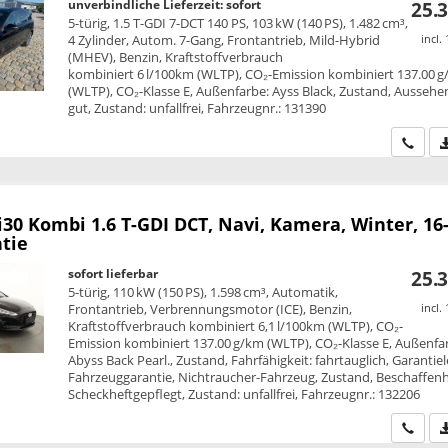
unverbindliche Lieferzeit: sofort
25.3
5-türig, 1.5 T-GDI 7-DCT 140 PS, 103 kW (140 PS), 1.482 cm³,
4 Zylinder, Autom. 7-Gang, Frontantrieb, Mild-Hybrid
incl.
(MHEV), Benzin, Kraftstoffverbrauch
kombiniert 6 l/100km (WLTP), CO₂-Emission kombiniert 137.00 
(WLTP), CO₂-Klasse E, Außenfarbe: Ayss Black, Zustand, Aussehen
gut, Zustand: unfallfrei, Fahrzeugnr.: 131390
Wir ru
i30 Kombi
1.6 T-GDI DCT, Navi, Kamera, Winter, 16-
ntie
sofort lieferbar
25.3
5-türig, 110 kW (150 PS), 1.598 cm³, Automatik,
Frontantrieb, Verbrennungsmotor (ICE), Benzin,
incl.
Kraftstoffverbrauch kombiniert 6,1 l/100km (WLTP), CO₂-
Emission kombiniert 137.00 g/km (WLTP), CO₂-Klasse E, Außenfa
Abyss Back Pearl., Zustand, Fahrfähigkeit: fahrtauglich, Garantiel
Fahrzeuggarantie, Nichtraucher-Fahrzeug, Zustand, Beschaffenh
Scheckheftgepflegt, Zustand: unfallfrei, Fahrzeugnr.: 132206
Wir ru