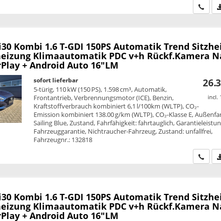
Wir ru
i30 Kombi
1.6 T-GDI 150PS Automatik Trend Sitzhe
eizung Klimaautomatik PDC v+h Rückf.Kamera N
rPlay + Android Auto 16"LM
sofort lieferbar
26.3
5-türig, 110 kW (150 PS), 1.598 cm³, Automatik,
Frontantrieb, Verbrennungsmotor (ICE), Benzin,
incl.
Kraftstoffverbrauch kombiniert 6,1 l/100km (WLTP), CO₂-
Emission kombiniert 138.00 g/km (WLTP), CO₂-Klasse E, Außenfa
Sailing Blue, Zustand, Fahrfähigkeit: fahrtauglich, Garantieleistun
Fahrzeuggarantie, Nichtraucher-Fahrzeug, Zustand: unfallfrei,
Fahrzeugnr.: 132818
Wir ru
i30 Kombi
1.6 T-GDI 150PS Automatik Trend Sitzhe
eizung Klimaautomatik PDC v+h Rückf.Kamera N
rPlay + Android Auto 16"LM