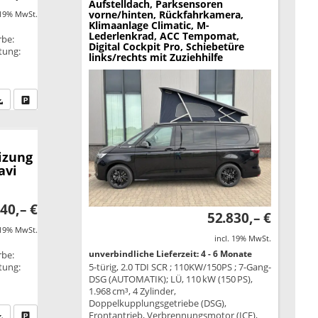
Aufstelldach, Parksensoren
vorne/hinten, Rückfahrkamera,
 19% MwSt.
Klimaanlage Climatic, M-
Lederlenkrad, ACC Tempomat,
rbe:
Digital Cockpit Pro, Schiebetüre
stung:
links/rechts mit Zuziehhilfe
fen Sie an
PDF-Datei, Fahrzeugexposé drucken
Drucken, parken oder vergleichen
izung
avi
40,– €
52.830,– €
 19% MwSt.
incl. 19% MwSt.
unverbindliche Lieferzeit: 4 - 6 Monate
rbe:
5-türig, 2.0 TDI SCR ; 110KW/150PS ; 7-Gang-
stung:
DSG (AUTOMATIK); LÜ, 110 kW (150 PS),
1.968 cm³, 4 Zylinder,
Doppelkupplungsgetriebe (DSG),
Frontantrieb, Verbrennungsmotor (ICE),
fen Sie an
PDF-Datei, Fahrzeugexposé drucken
Drucken, parken oder vergleichen