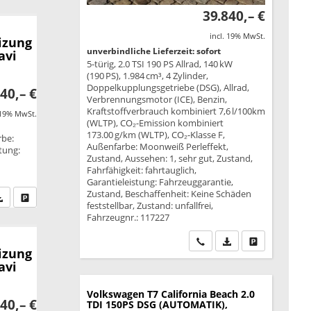
39.840,– €
incl. 19% MwSt.
izung
unverbindliche Lieferzeit: sofort
avi
5-türig, 2.0 TSI 190 PS Allrad, 140 kW
(190 PS), 1.984 cm³, 4 Zylinder,
Doppelkupplungsgetriebe (DSG), Allrad,
40,– €
Verbrennungsmotor (ICE), Benzin,
Kraftstoffverbrauch kombiniert 7,6 l/100km
 19% MwSt.
(WLTP), CO₂-Emission kombiniert
173.00 g/km (WLTP), CO₂-Klasse F,
rbe:
Außenfarbe: Moonweiß Perleffekt,
stung:
Zustand, Aussehen: 1, sehr gut, Zustand,
Fahrfähigkeit: fahrtauglich,
Garantieleistung: Fahrzeuggarantie,
Zustand, Beschaffenheit: Keine Schäden
fen Sie an
PDF-Datei, Fahrzeugexposé drucken
Drucken, parken oder vergleichen
feststellbar, Zustand: unfallfrei,
Fahrzeugnr.: 117227
Wir rufen Sie an
PDF-Datei, Fahrzeu
Drucken, park
izung
avi
Volkswagen T7 California
Beach 2.0
40,– €
TDI 150PS DSG (AUTOMATIK),