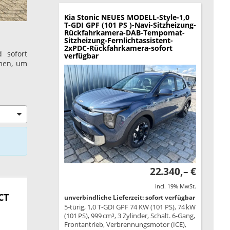
Kia Stonic
NEUES MODELL-Style-1,0
T-GDI GPF (101 PS )-Navi-Sitzheizung-
Rückfahrkamera-DAB-Tempomat-
Sitzheizung-Fernlichtassistent-
2xPDC-Rückfahrkamera-sofort
 sofort
verfügbar
amen, um
22.340,– €
incl. 19% MwSt.
CT
unverbindliche Lieferzeit: sofort verfügbar
5-türig, 1,0 T-GDI GPF 74 KW (101 PS), 74 kW
(101 PS), 999 cm³, 3 Zylinder, Schalt. 6-Gang,
Frontantrieb, Verbrennungsmotor (ICE),