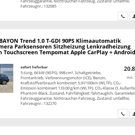
Fahrzeuggarantie, Nichtraucher-Fahrzeug, Zustand: unfallfrei,
Fahrzeugnr.: 132085
Wir ru
 BAYON
Trend 1.0 T-GDI 90PS Klimaautomatik
mera Parksensoren Sitzheizung Lenkradheizung
h Touchscreen Tempomat Apple CarPlay + Android
sofort lieferbar
20.8
5-türig, 66 kW (90 PS), 998 cm³, Schaltgetriebe,
Frontantrieb, Verbrennungsmotor (ICE), Benzin,
incl.
Kraftstoffverbrauch kombiniert 5,9 l/100km (WLTP), CO₂-
Emission kombiniert 133.00 g/km (WLTP), CO₂-Klasse D, Außenfa
Phantom Black, Zustand, Fahrfähigkeit: fahrtauglich, Garantielei
Fahrzeuggarantie, Nichtraucher-Fahrzeug, Zustand: unfallfrei,
Fahrzeugnr.: 132270
Wir ru