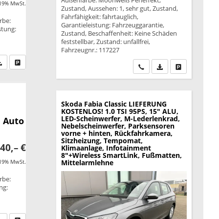
Außenfarbe: Moonweiß Perleffekt,
 19% MwSt.
Zustand, Aussehen: 1, sehr gut, Zustand,
Fahrfähigkeit: fahrtauglich,
rbe:
Garantieleistung: Fahrzeuggarantie,
stung:
Zustand, Beschaffenheit: Keine Schäden
feststellbar, Zustand: unfallfrei,
Fahrzeugnr.: 117227
fen Sie an
PDF-Datei, Fahrzeugexposé drucken
Drucken, parken oder vergleichen
Wir rufen Sie an
PDF-Datei, Fahrzeu
Drucken, park
Skoda Fabia
Classic LIEFERUNG
KOSTENLOS! 1.0 TSI 95PS, 15" ALU,
LED-Scheinwerfer, M-Lederlenkrad,
 Auto
Nebelscheinwerfer, Parksensoren
vorne + hinten, Rückfahrkamera,
Sitzheizung, Tempomat,
40,– €
Klimaanlage, Infotainment
8"+Wireless SmartLink, Fußmatten,
 19% MwSt.
Mittelarmlehne
rbe:
ng: