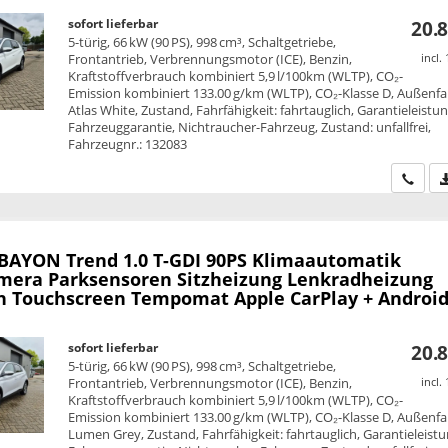
sofort lieferbar
20.8
5-türig, 66 kW (90 PS), 998 cm³, Schaltgetriebe,
Frontantrieb, Verbrennungsmotor (ICE), Benzin,
incl.
Kraftstoffverbrauch kombiniert 5,9 l/100km (WLTP), CO₂-
Emission kombiniert 133.00 g/km (WLTP), CO₂-Klasse D, Außenfa
Atlas White, Zustand, Fahrfähigkeit: fahrtauglich, Garantieleistun
Fahrzeuggarantie, Nichtraucher-Fahrzeug, Zustand: unfallfrei,
Fahrzeugnr.: 132083
Wir ru
 BAYON
Trend 1.0 T-GDI 90PS Klimaautomatik
mera Parksensoren Sitzheizung Lenkradheizung
h Touchscreen Tempomat Apple CarPlay + Android
sofort lieferbar
20.8
5-türig, 66 kW (90 PS), 998 cm³, Schaltgetriebe,
Frontantrieb, Verbrennungsmotor (ICE), Benzin,
incl.
Kraftstoffverbrauch kombiniert 5,9 l/100km (WLTP), CO₂-
Emission kombiniert 133.00 g/km (WLTP), CO₂-Klasse D, Außenfa
Lumen Grey, Zustand, Fahrfähigkeit: fahrtauglich, Garantieleistu