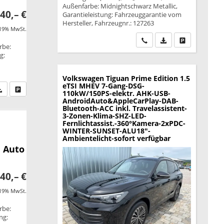
Außenfarbe: Midnightschwarz Metallic,
40,– €
Garantieleistung: Fahrzeuggarantie vom
Hersteller, Fahrzeugnr.: 127263
 19% MwSt.
Wir rufen Sie an
PDF-Datei, Fahrzeu
Drucken, park
rbe:
g:
Volkswagen Tiguan
Prime Edition 1.5
eTSI MHEV 7-Gang-DSG-
fen Sie an
PDF-Datei, Fahrzeugexposé drucken
Drucken, parken oder vergleichen
110kW/150PS-elektr. AHK-USB-
AndroidAuto&AppleCarPlay-DAB-
Bluetooth-ACC inkl. Travelassistent-
3-Zonen-Klima-SHZ-LED-
Fernlichtassist.-360°Kamera-2xPDC-
WINTER-SUNSET-ALU18"-
Ambientelicht-sofort verfügbar
 Auto
40,– €
 19% MwSt.
rbe:
ng: