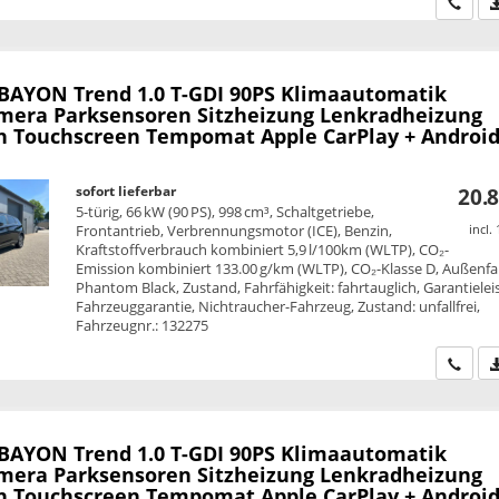
Wir ru
 BAYON
Trend 1.0 T-GDI 90PS Klimaautomatik
mera Parksensoren Sitzheizung Lenkradheizung
h Touchscreen Tempomat Apple CarPlay + Android
sofort lieferbar
20.8
5-türig, 66 kW (90 PS), 998 cm³, Schaltgetriebe,
Frontantrieb, Verbrennungsmotor (ICE), Benzin,
incl.
Kraftstoffverbrauch kombiniert 5,9 l/100km (WLTP), CO₂-
Emission kombiniert 133.00 g/km (WLTP), CO₂-Klasse D, Außenfa
Phantom Black, Zustand, Fahrfähigkeit: fahrtauglich, Garantielei
Fahrzeuggarantie, Nichtraucher-Fahrzeug, Zustand: unfallfrei,
Fahrzeugnr.: 132275
Wir ru
 BAYON
Trend 1.0 T-GDI 90PS Klimaautomatik
mera Parksensoren Sitzheizung Lenkradheizung
h Touchscreen Tempomat Apple CarPlay + Android