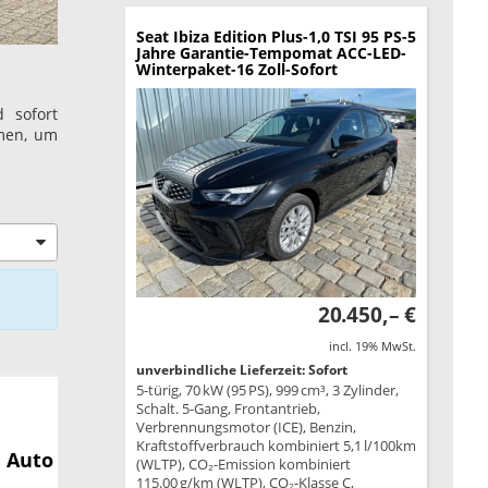
Seat Ibiza
Edition Plus-1,0 TSI 95 PS-5
Jahre Garantie-Tempomat ACC-LED-
Winterpaket-16 Zoll-Sofort
 sofort
amen, um
20.450,– €
incl. 19% MwSt.
unverbindliche Lieferzeit: Sofort
5-türig, 70 kW (95 PS), 999 cm³, 3 Zylinder,
Schalt. 5-Gang, Frontantrieb,
Verbrennungsmotor (ICE), Benzin,
Kraftstoffverbrauch kombiniert 5,1 l/100km
 Auto
(WLTP), CO₂-Emission kombiniert
115.00 g/km (WLTP), CO₂-Klasse C,