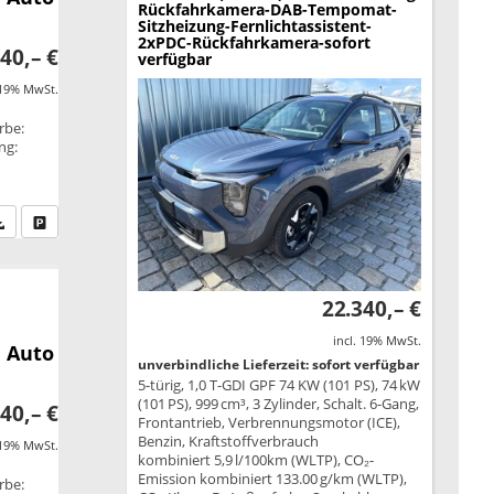
Rückfahrkamera-DAB-Tempomat-
Sitzheizung-Fernlichtassistent-
2xPDC-Rückfahrkamera-sofort
40,– €
verfügbar
 19% MwSt.
rbe:
ng:
fen Sie an
PDF-Datei, Fahrzeugexposé drucken
Drucken, parken oder vergleichen
22.340,– €
incl. 19% MwSt.
 Auto
unverbindliche Lieferzeit: sofort verfügbar
5-türig, 1,0 T-GDI GPF 74 KW (101 PS), 74 kW
(101 PS), 999 cm³, 3 Zylinder, Schalt. 6-Gang,
40,– €
Frontantrieb, Verbrennungsmotor (ICE),
Benzin, Kraftstoffverbrauch
 19% MwSt.
kombiniert 5,9 l/100km (WLTP), CO₂-
Emission kombiniert 133.00 g/km (WLTP),
rbe: