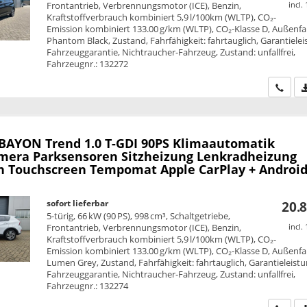
Frontantrieb, Verbrennungsmotor (ICE), Benzin,
incl.
Kraftstoffverbrauch kombiniert 5,9 l/100km (WLTP), CO₂-
Emission kombiniert 133.00 g/km (WLTP), CO₂-Klasse D, Außenfa
Phantom Black, Zustand, Fahrfähigkeit: fahrtauglich, Garantielei
Fahrzeuggarantie, Nichtraucher-Fahrzeug, Zustand: unfallfrei,
Fahrzeugnr.: 132272
Wir ru
 BAYON
Trend 1.0 T-GDI 90PS Klimaautomatik
mera Parksensoren Sitzheizung Lenkradheizung
h Touchscreen Tempomat Apple CarPlay + Android
sofort lieferbar
20.8
5-türig, 66 kW (90 PS), 998 cm³, Schaltgetriebe,
Frontantrieb, Verbrennungsmotor (ICE), Benzin,
incl.
Kraftstoffverbrauch kombiniert 5,9 l/100km (WLTP), CO₂-
Emission kombiniert 133.00 g/km (WLTP), CO₂-Klasse D, Außenfa
Lumen Grey, Zustand, Fahrfähigkeit: fahrtauglich, Garantieleistu
Fahrzeuggarantie, Nichtraucher-Fahrzeug, Zustand: unfallfrei,
Fahrzeugnr.: 132274