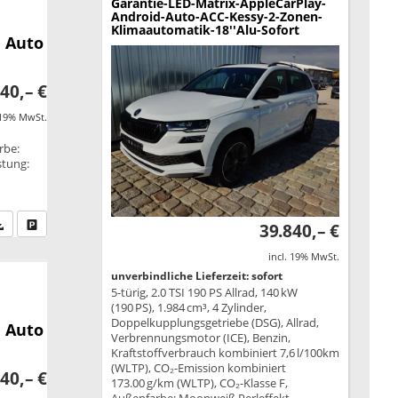
Garantie-LED-Matrix-AppleCarPlay-
Android-Auto-ACC-Kessy-2-Zonen-
Klimaautomatik-18''Alu-Sofort
 Auto
40,– €
 19% MwSt.
rbe:
stung:
fen Sie an
PDF-Datei, Fahrzeugexposé drucken
Drucken, parken oder vergleichen
39.840,– €
incl. 19% MwSt.
unverbindliche Lieferzeit: sofort
5-türig, 2.0 TSI 190 PS Allrad, 140 kW
(190 PS), 1.984 cm³, 4 Zylinder,
Doppelkupplungsgetriebe (DSG), Allrad,
 Auto
Verbrennungsmotor (ICE), Benzin,
Kraftstoffverbrauch kombiniert 7,6 l/100km
(WLTP), CO₂-Emission kombiniert
40,– €
173.00 g/km (WLTP), CO₂-Klasse F,