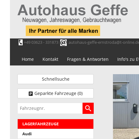
+49 03623 - 331873
autohaus-geffe-ernstroda@t-online.d
Home
Kontakt
Fragen & Antworten
Info's zu
Schnellsuche
Geparkte Fahrzeuge (
0
)
Fahrzeugnr.
LAGERFAHRZEUGE
Audi