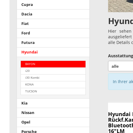
Cupra
Dacia
Hyun
Fiat
Hier sehen
Ford
ausgeliefer
alle Details
Futura
Hyundai
Ausstattung
BAYON
i20
i30 Kombi
In Ihrer a
KONA
TUCSON
Kia
Nissan
Hyundai
Rückf.Ka
Opel
Bluetoot
16"LM
Porsche