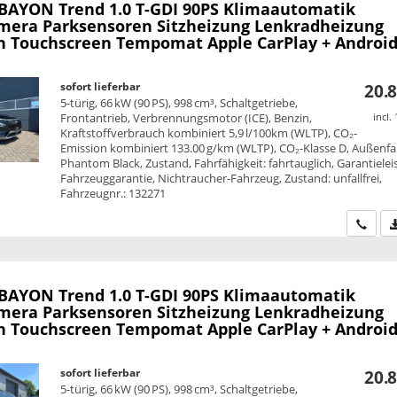
 BAYON
Trend 1.0 T-GDI 90PS Klimaautomatik
mera Parksensoren Sitzheizung Lenkradheizung
h Touchscreen Tempomat Apple CarPlay + Android
sofort lieferbar
20.8
5-türig, 66 kW (90 PS), 998 cm³, Schaltgetriebe,
Frontantrieb, Verbrennungsmotor (ICE), Benzin,
incl.
Kraftstoffverbrauch kombiniert 5,9 l/100km (WLTP), CO₂-
Emission kombiniert 133.00 g/km (WLTP), CO₂-Klasse D, Außenfa
Phantom Black, Zustand, Fahrfähigkeit: fahrtauglich, Garantielei
Fahrzeuggarantie, Nichtraucher-Fahrzeug, Zustand: unfallfrei,
Fahrzeugnr.: 132271
Wir ru
 BAYON
Trend 1.0 T-GDI 90PS Klimaautomatik
mera Parksensoren Sitzheizung Lenkradheizung
h Touchscreen Tempomat Apple CarPlay + Android
sofort lieferbar
20.8
5-türig, 66 kW (90 PS), 998 cm³, Schaltgetriebe,