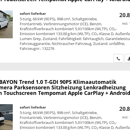
sofort lieferbar
20.8
5-türig, 66 kW (90 PS), 998 cm³, Schaltgetriebe,
Frontantrieb, Verbrennungsmotor (ICE), Benzin,
incl.
Kraftstoffverbrauch kombiniert 5,9 l/100km (WLTP), CO₂-
Emission kombiniert 133.00 g/km (WLTP), CO₂-Klasse D, Außenfa
Lumen Grey, Zustand, Fahrfähigkeit: fahrtauglich, Garantieleistu
Fahrzeuggarantie, Nichtraucher-Fahrzeug, Zustand: unfallfrei,
Fahrzeugnr.: 132276
Wir ru
 BAYON
Trend 1.0 T-GDI 90PS Klimaautomatik
mera Parksensoren Sitzheizung Lenkradheizung
h Touchscreen Tempomat Apple CarPlay + Android
sofort lieferbar
20.8
5-türig, 66 kW (90 PS), 998 cm³, Schaltgetriebe,
Frontantrieb, Verbrennungsmotor (ICE), Benzin,
incl.
Kraftstoffverbrauch kombiniert 5,9 l/100km (WLTP), CO₂-
Emission kombiniert 133.00 g/km (WLTP), CO₂-Klasse D, Außenfa