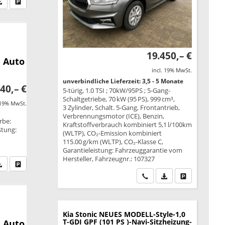
fen Sie an
PDF-Datei, Fahrzeugexposé drucken
Drucken, parken oder vergleichen
19.450,– €
 Auto
incl. 19% MwSt.
unverbindliche Lieferzeit: 3,5 - 5 Monate
40,– €
5-türig, 1.0 TSI ; 70kW/95PS ; 5-Gang-
Schaltgetriebe, 70 kW (95 PS), 999 cm³,
 19% MwSt.
3 Zylinder, Schalt. 5-Gang, Frontantrieb,
Verbrennungsmotor (ICE), Benzin,
rbe:
Kraftstoffverbrauch kombiniert 5,1 l/100km
stung:
(WLTP), CO₂-Emission kombiniert
115.00 g/km (WLTP), CO₂-Klasse C,
Garantieleistung: Fahrzeuggarantie vom
Hersteller, Fahrzeugnr.: 107327
fen Sie an
PDF-Datei, Fahrzeugexposé drucken
Drucken, parken oder vergleichen
Wir rufen Sie an
PDF-Datei, Fahrzeu
Drucken, park
Kia Stonic
NEUES MODELL-Style-1,0
T-GDI GPF (101 PS )-Navi-Sitzheizung-
 Auto