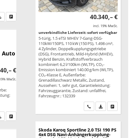
40.340,– €
fen Sie an
PDF-Datei, Fahrzeugexposé drucken
Drucken, parken oder vergleichen
incl. 19% MwSt.
unverbindliche Lieferzeit: sofort verfügbar
5-türig, 1.5 eTSI MHEV 7-Gang-DSG-
110kW/150PS, 110 kW (150 PS), 1.498 cm³,
4 Zylinder, Doppelkupplungsgetriebe
 Auto
(DSG), Frontantrieb, Mild-Hybrid (MHEV),
Hybrid Benzin, Kraftstoffverbrauch
kombiniert 6,2 l/100km (WLTP), CO₂-
40,– €
Emission kombiniert 140.00 g/km (WLTP),
CO₂-Klasse E, Außenfarbe:
 19% MwSt.
Grenadillaschwarz Metallic, Zustand,
Aussehen: 1, sehr gut, Garantieleistung:
rbe:
Fahrzeuggarantie, Zustand: unfallfrei,
stung:
Fahrzeugnr.: 132339
Wir rufen Sie an
PDF-Datei, Fahrzeu
Drucken, park
fen Sie an
PDF-Datei, Fahrzeugexposé drucken
Drucken, parken oder vergleichen
Skoda Karoq
Sportline 2.0 TSI 190 PS
4x4 DSG Navi-Anhängerkupplung-