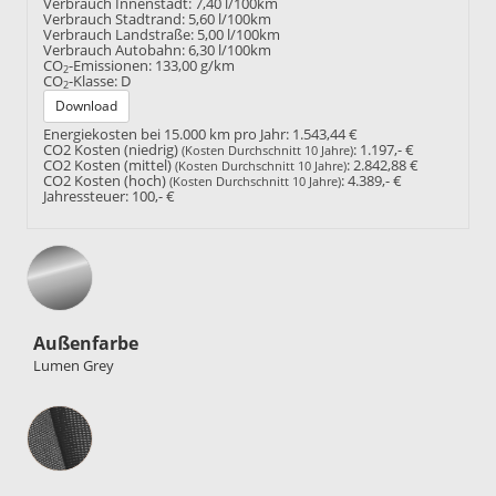
Verbrauch Innenstadt:
7,40 l/100km
Verbrauch Stadtrand:
5,60 l/100km
Verbrauch Landstraße:
5,00 l/100km
Verbrauch Autobahn:
6,30 l/100km
CO
-Emissionen:
133,00 g/km
2
CO
-Klasse:
D
2
Download
Energiekosten bei 15.000 km pro Jahr:
1.543,44 €
CO2 Kosten (niedrig)
:
1.197,- €
(Kosten Durchschnitt 10 Jahre)
CO2 Kosten (mittel)
:
2.842,88 €
(Kosten Durchschnitt 10 Jahre)
CO2 Kosten (hoch)
:
4.389,- €
(Kosten Durchschnitt 10 Jahre)
Jahressteuer:
100,- €
Außenfarbe
Lumen Grey
Innenausstattung