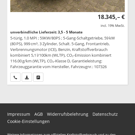
18.345,– €
incl. 19% MwSt.
unverbindliche Lieferzeit: 3,5 - 5 Monate
5-türig, 1.0 MPI ; 59KW/80PS ; 5-Gang-Schaltgetriebe, 59 kW
(80 PS), 999 cm³, 3 Zylinder, Schalt. 5-Gang, Frontantrieb,
Verbrennungsmotor (ICE), Benzin, Kraftstoffverbrauch
kombiniert 5,1 l/100km (WLTP), CO₂-Emission kombiniert
116.00 g/km (WLTP), CO₂-Klasse D, Garantieleistung:
Fahrzeuggarantie vom Hersteller, Fahrzeugnr.: 107326
Wir rufen Sie an
PDF-Datei, Fahrzeugexposé drucken
Drucken, parken oder vergleichen
Impressum
AGB
Widerrufsbelehrung
Datenschutz
Cookie-Einstellungen
Weitere Informationen zum offiziellen Kraftstoffverbrauch und zu den