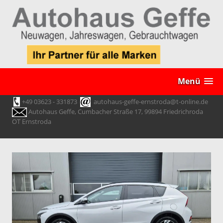
Menü
+49 03623 - 331873
autohaus-geffe-ernstroda@t-online.de
Autohaus Geffe, Cumbacher Straße 17, 99894 Friedrichroda
OT Ernstroda