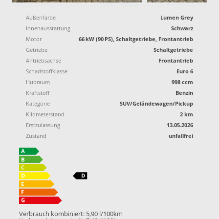
Außenfarbe
Lumen Grey
Innenausstattung
Schwarz
Motor
66 kW (90 PS), Schaltgetriebe, Frontantrieb
Getriebe
Schaltgetriebe
Antriebsachse
Frontantrieb
Schadstoffklasse
Euro 6
Hubraum
998 ccm
Kraftstoff
Benzin
Kategorie
SUV/Geländewagen/Pickup
Kilometerstand
2 km
Erstzulassung
13.05.2026
Zustand
unfallfrei
Verbrauch kombiniert:
5,90 l/100km