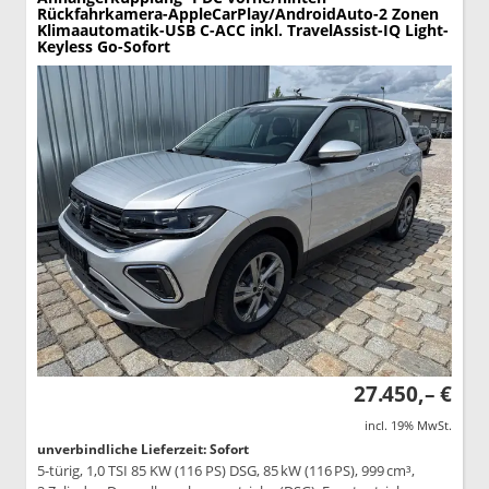
Rückfahrkamera-AppleCarPlay/AndroidAuto-2 Zonen
Klimaautomatik-USB C-ACC inkl. TravelAssist-IQ Light-
Keyless Go-Sofort
27.450,– €
incl. 19% MwSt.
unverbindliche Lieferzeit: Sofort
5-türig, 1,0 TSI 85 KW (116 PS) DSG, 85 kW (116 PS), 999 cm³,