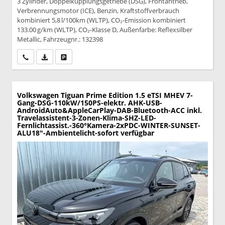
3 Zylinder, Doppelkupplungsgetriebe (DSG), Frontantrieb,
Verbrennungsmotor (ICE), Benzin, Kraftstoffverbrauch
kombiniert 5,8 l/100km (WLTP), CO₂-Emission kombiniert
133.00 g/km (WLTP), CO₂-Klasse D, Außenfarbe: Reflexsilber
Metallic, Fahrzeugnr.: 132398
Wir rufen Sie an
PDF-Datei, Fahrzeugexposé drucken
Drucken, parken oder vergleichen
Volkswagen Tiguan
Prime Edition 1.5 eTSI MHEV 7-
Gang-DSG-110kW/150PS-elektr. AHK-USB-
AndroidAuto&AppleCarPlay-DAB-Bluetooth-ACC inkl.
Travelassistent-3-Zonen-Klima-SHZ-LED-
Fernlichtassist.-360°Kamera-2xPDC-WINTER-SUNSET-
ALU18"-Ambientelicht-sofort verfügbar