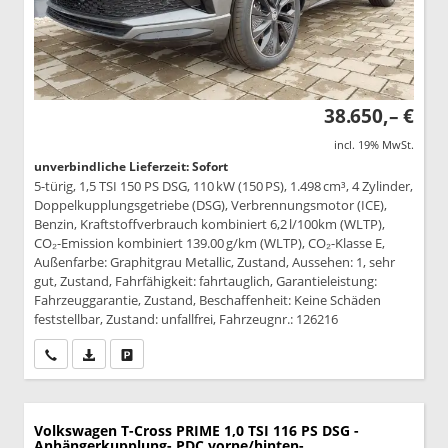
38.650,– €
incl. 19% MwSt.
unverbindliche Lieferzeit: Sofort
5-türig, 1,5 TSI 150 PS DSG, 110 kW (150 PS), 1.498 cm³, 4 Zylinder,
Doppelkupplungsgetriebe (DSG), Verbrennungsmotor (ICE),
Benzin, Kraftstoffverbrauch kombiniert 6,2 l/100km (WLTP),
CO₂-Emission kombiniert 139.00 g/km (WLTP), CO₂-Klasse E,
Außenfarbe: Graphitgrau Metallic, Zustand, Aussehen: 1, sehr
gut, Zustand, Fahrfähigkeit: fahrtauglich, Garantieleistung:
Fahrzeuggarantie, Zustand, Beschaffenheit: Keine Schäden
feststellbar, Zustand: unfallfrei, Fahrzeugnr.: 126216
Wir rufen Sie an
PDF-Datei, Fahrzeugexposé drucken
Drucken, parken oder vergleichen
Volkswagen T-Cross
PRIME 1,0 TSI 116 PS DSG -
Anhängerkupplung- PDC vorne/hinten-