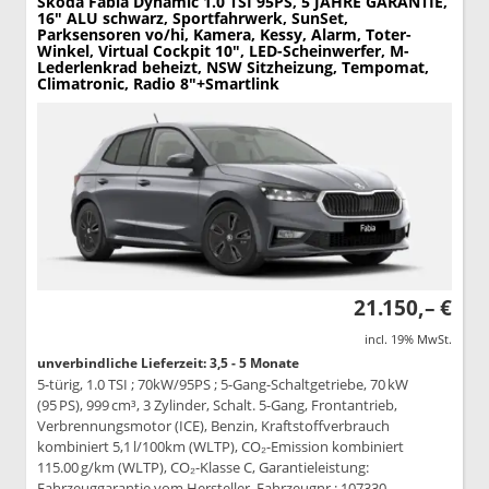
Skoda Fabia
Dynamic 1.0 TSI 95PS, 5 JAHRE GARANTIE,
16" ALU schwarz, Sportfahrwerk, SunSet,
Parksensoren vo/hi, Kamera, Kessy, Alarm, Toter-
Winkel, Virtual Cockpit 10", LED-Scheinwerfer, M-
Lederlenkrad beheizt, NSW Sitzheizung, Tempomat,
Climatronic, Radio 8"+Smartlink
21.150,– €
incl. 19% MwSt.
unverbindliche Lieferzeit: 3,5 - 5 Monate
5-türig, 1.0 TSI ; 70kW/95PS ; 5-Gang-Schaltgetriebe, 70 kW
(95 PS), 999 cm³, 3 Zylinder, Schalt. 5-Gang, Frontantrieb,
Verbrennungsmotor (ICE), Benzin, Kraftstoffverbrauch
kombiniert 5,1 l/100km (WLTP), CO₂-Emission kombiniert
115.00 g/km (WLTP), CO₂-Klasse C, Garantieleistung:
Fahrzeuggarantie vom Hersteller, Fahrzeugnr.: 107330