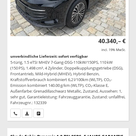
40.340,– €
incl. 19% MwSt.
unverbindliche Lieferzeit: sofort verfügbar
5-türig, 1.5 eTSI MHEV 7-Gang-DSG-110kW/150PS, 110 kW
(150 PS), 1.498 cm³, 4 Zylinder, Doppelkupplungsgetriebe (DSG),
Frontantrieb, Mild-Hybrid (MHEV), Hybrid Benzin,
Kraftstoffverbrauch kombiniert 6,2 l/100km (WLTP), CO₂-
Emission kombiniert 140.00 g/km (WLTP), CO₂-Klasse E,
Außenfarbe: Grenadillaschwarz Metallic, Zustand, Aussehen: 1,
sehr gut, Garantieleistung: Fahrzeuggarantie, Zustand: unfallfrei,
Fahrzeugnr.: 132339
Wir rufen Sie an
PDF-Datei, Fahrzeugexposé drucken
Drucken, parken oder vergleichen