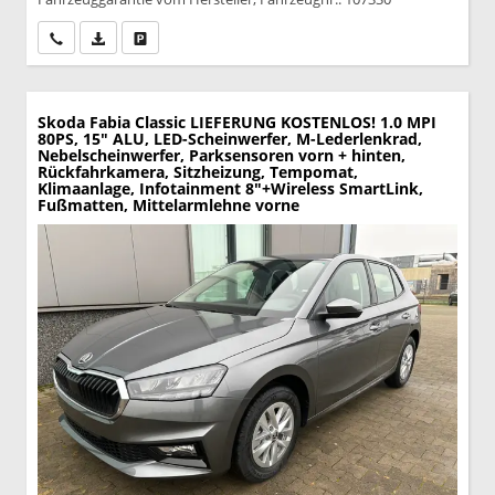
Wir rufen Sie an
PDF-Datei, Fahrzeugexposé drucken
Drucken, parken oder vergleichen
Skoda Fabia
Classic LIEFERUNG KOSTENLOS! 1.0 MPI
80PS, 15" ALU, LED-Scheinwerfer, M-Lederlenkrad,
Nebelscheinwerfer, Parksensoren vorn + hinten,
Rückfahrkamera, Sitzheizung, Tempomat,
Klimaanlage, Infotainment 8"+Wireless SmartLink,
Fußmatten, Mittelarmlehne vorne