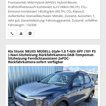
Frontantrieb, Mild-Hybrid (MHEV), Hybrid Benzin,
Kraftstoffverbrauch kombiniert 6,2 l/100km (WLTP), CO₂-
Emission kombiniert 140.00 g/km (WLTP), CO₂-Klasse E,
Außenfarbe: Grenadillaschwarz Metallic, Zustand, Aussehen: 1,
sehr gut, Garantieleistung: Fahrzeuggarantie, Zustand: unfallfrei,
Fahrzeugnr.: 132339
Wir rufen Sie an
PDF-Datei, Fahrzeugexposé drucken
Drucken, parken oder vergleichen
Kia Stonic
NEUES MODELL-Style-1,0 T-GDI GPF (101 PS
)-Navi-Sitzheizung-Rückfahrkamera-DAB-Tempomat-
Sitzheizung-Fernlichtassistent-2xPDC-
Rückfahrkamera-sofort verfügbar