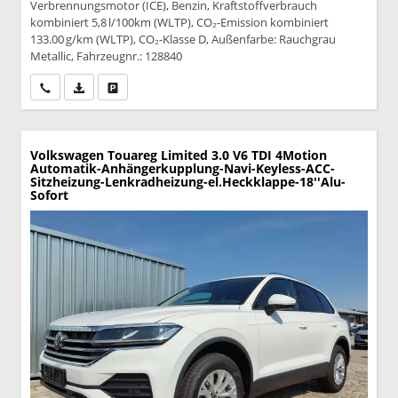
Verbrennungsmotor (ICE), Benzin, Kraftstoffverbrauch
kombiniert 5,8 l/100km (WLTP), CO₂-Emission kombiniert
133.00 g/km (WLTP), CO₂-Klasse D, Außenfarbe: Rauchgrau
Metallic, Fahrzeugnr.: 128840
Wir rufen Sie an
PDF-Datei, Fahrzeugexposé drucken
Drucken, parken oder vergleichen
Volkswagen Touareg
Limited 3.0 V6 TDI 4Motion
Automatik-Anhängerkupplung-Navi-Keyless-ACC-
Sitzheizung-Lenkradheizung-el.Heckklappe-18''Alu-
Sofort