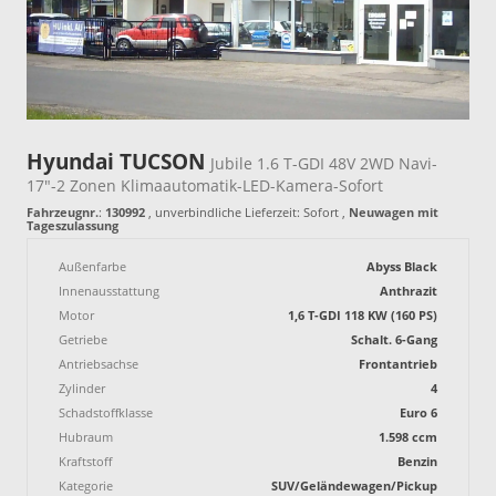
Hyundai TUCSON
Jubile 1.6 T-GDI 48V 2WD Navi-
17"-2 Zonen Klimaautomatik-LED-Kamera-Sofort
Fahrzeugnr.
:
130992
, unverbindliche Lieferzeit: Sofort ,
Neuwagen mit
Tageszulassung
Außenfarbe
Abyss Black
Innenausstattung
Anthrazit
Motor
1,6 T-GDI 118 KW (160 PS)
Getriebe
Schalt. 6-Gang
Antriebsachse
Frontantrieb
Zylinder
4
Schadstoffklasse
Euro 6
Hubraum
1.598 ccm
Kraftstoff
Benzin
Kategorie
SUV/Geländewagen/Pickup