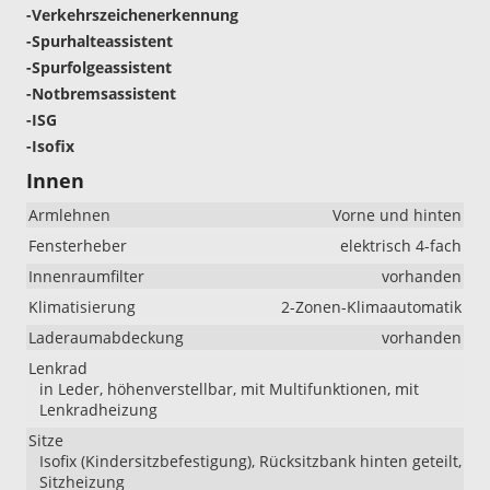
-Verkehrszeichenerkennung
-Spurhalteassistent
-Spurfolgeassistent
-Notbremsassistent
-ISG
-Isofix
Innen
Armlehnen
Vorne und hinten
Fensterheber
elektrisch 4-fach
Innenraumfilter
vorhanden
Klimatisierung
2-Zonen-Klimaautomatik
Laderaumabdeckung
vorhanden
Lenkrad
in Leder, höhenverstellbar, mit Multifunktionen, mit
Lenkradheizung
Sitze
Isofix (Kindersitzbefestigung), Rücksitzbank hinten geteilt,
Sitzheizung