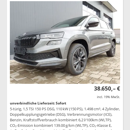
38.650,– €
incl. 19% MwSt.
unverbindliche Lieferzeit: Sofort
5-türig, 1,5 TSI 150 PS DSG, 110 kW (150 PS), 1.498 cm³, 4 Zylinder,
Doppelkupplungsgetriebe (DSG), Verbrennungsmotor (ICE),
Benzin, Kraftstoffverbrauch kombiniert 6,2 l/100km (WLTP),
CO₂-Emission kombiniert 139.00 g/km (WLTP), CO₂-Klasse E,