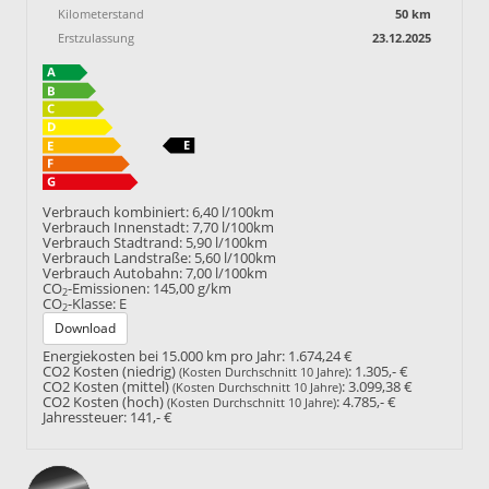
Kilometerstand
50 km
Erstzulassung
23.12.2025
Verbrauch kombiniert:
6,40 l/100km
Verbrauch Innenstadt:
7,70 l/100km
Verbrauch Stadtrand:
5,90 l/100km
Verbrauch Landstraße:
5,60 l/100km
Verbrauch Autobahn:
7,00 l/100km
CO
-Emissionen:
145,00 g/km
2
CO
-Klasse:
E
2
Download
Energiekosten bei 15.000 km pro Jahr:
1.674,24 €
CO2 Kosten (niedrig)
:
1.305,- €
(Kosten Durchschnitt 10 Jahre)
CO2 Kosten (mittel)
:
3.099,38 €
(Kosten Durchschnitt 10 Jahre)
CO2 Kosten (hoch)
:
4.785,- €
(Kosten Durchschnitt 10 Jahre)
Jahressteuer:
141,- €