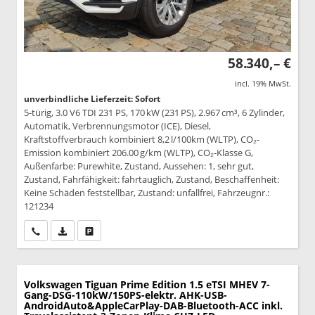
58.340,– €
incl. 19% MwSt.
unverbindliche Lieferzeit: Sofort
5-türig, 3.0 V6 TDI 231 PS, 170 kW (231 PS), 2.967 cm³, 6 Zylinder,
Automatik, Verbrennungsmotor (ICE), Diesel,
Kraftstoffverbrauch kombiniert 8,2 l/100km (WLTP), CO₂-
Emission kombiniert 206.00 g/km (WLTP), CO₂-Klasse G,
Außenfarbe: Purewhite, Zustand, Aussehen: 1, sehr gut,
Zustand, Fahrfähigkeit: fahrtauglich, Zustand, Beschaffenheit:
Keine Schäden feststellbar, Zustand: unfallfrei, Fahrzeugnr.:
121234
Wir rufen Sie an
PDF-Datei, Fahrzeugexposé drucken
Drucken, parken oder vergleichen
Volkswagen Tiguan
Prime Edition 1.5 eTSI MHEV 7-
Gang-DSG-110kW/150PS-elektr. AHK-USB-
AndroidAuto&AppleCarPlay-DAB-Bluetooth-ACC inkl.