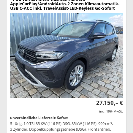
AppleCarPlay/AndroidAuto-2 Zonen Klimaautomatik-
USB C-ACC inkl. TravelAssist-LED-Keyless Go-Sofort
27.150,– €
incl. 19% MwSt.
unverbindliche Lieferzeit: Sofort
5-türig, 1,0 TSI 85 KW (116 PS) DSG, 85 kW (116 PS), 999 cm³,
3 Zylinder, Doppelkupplungsgetriebe (DSG), Frontantrieb,