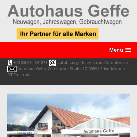
Menü
+49 03623 - 331873
autohaus-geffe-ernstroda@t-online.de
Autohaus Geffe, Cumbacher Straße 17, 99894 Friedrichroda
OT Ernstroda