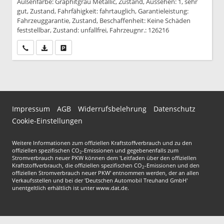
Außenfarbe: Graphitgrau Metallic, Zustand, Aussehen: 1, sehr
gut, Zustand, Fahrfähigkeit: fahrtauglich, Garantieleistung:
Fahrzeuggarantie, Zustand, Beschaffenheit: Keine Schäden
feststellbar, Zustand: unfallfrei, Fahrzeugnr.: 126216
Wir rufen Sie an
PDF-Datei, Fahrzeugexposé drucken
Drucken, parken oder vergleichen
Impressum
AGB
Widerrufsbelehrung
Datenschutz
Cookie-Einstellungen
Weitere Informationen zum offiziellen Kraftstoffverbrauch und zu den
offiziellen spezifischen CO
-Emissionen und gegebenenfalls zum
2
Stromverbrauch neuer PKW können dem 'Leitfaden über den offiziellen
Kraftstoffverbrauch, die offiziellen spezifischen CO
-Emissionen und den
2
offiziellen Stromverbrauch neuer PKW' entnommen werden, der an allen
Verkaufsstellen und bei der 'Deutschen Automobil Treuhand GmbH'
unentgeltlich erhältlich ist unter www.dat.de.