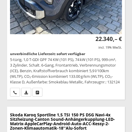
22.340,– €
incl. 19% MwSt.
unverbindliche Lieferzeit: sofort verfügbar
5-türig, 1,0 T-GDI GPF 74 KW (101 PS), 74 kW (101 PS), 999 cm³,
3 Zylinder, Schalt. 6-Gang, Frontantrieb, Verbrennungsmotor
(ICE), Benzin, Kraftstoffverbrauch kombiniert 5,9 l/100km
(WLTP), CO₂-Emission kombiniert 133.00 g/km (WLTP), CO₂-
Klasse D, Außenfarbe: Smokeblau Metallic, Fahrzeugnr.: 132124
Wir rufen Sie an
PDF-Datei, Fahrzeugexposé drucken
Drucken, parken oder vergleichen
Skoda Karoq
Sportline 1,5 TSI 150 PS DSG Navi-4x
Sitzheizung-Canton Sound-Anhängerkupplung-LED-
Matrix-AppleCarPlay-Android-Auto-ACC-Kessy-2-
Zonen-Klimaautomatik-18''Alu-Sofort