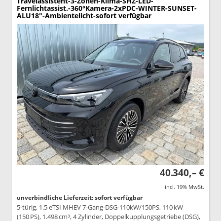
Travelassistent-3-Zonen-Klima-SHZ-LED-
Fernlichtassist.-360°Kamera-2xPDC-WINTER-SUNSET-
ALU18"-Ambientelicht-sofort verfügbar
40.340,– €
incl. 19% MwSt.
unverbindliche Lieferzeit: sofort verfügbar
5-türig, 1.5 eTSI MHEV 7-Gang-DSG-110kW/150PS, 110 kW
(150 PS), 1.498 cm³, 4 Zylinder, Doppelkupplungsgetriebe (DSG),