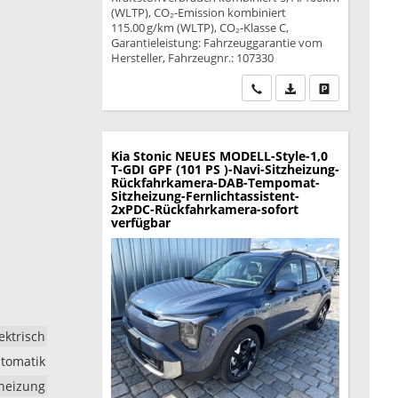
(WLTP), CO₂-Emission kombiniert
115.00 g/km (WLTP), CO₂-Klasse C,
Garantieleistung: Fahrzeuggarantie vom
Hersteller, Fahrzeugnr.: 107330
Wir rufen Sie an
PDF-Datei, Fahrzeu
Drucken, park
Kia Stonic
NEUES MODELL-Style-1,0
T-GDI GPF (101 PS )-Navi-Sitzheizung-
Rückfahrkamera-DAB-Tempomat-
Sitzheizung-Fernlichtassistent-
2xPDC-Rückfahrkamera-sofort
verfügbar
ektrisch
tomatik
dheizung