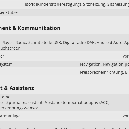
Isofix (Kindersitzbefestigung), Sitzheizung, Sitzheizun
senstütze
ment & Kommunikation
e
Player, Radio, Schnittstelle USB, Digitalradio DAB, Android Auto, A
ouchscreen
er
vo
system
Navigation, Navigation p
Freisprecheinrichtung, B
t & Assistenz
steme
r, Spurhalteassistent, Abstandstempomat adaptiv (ACC),
serkennungs-Sensor
larmanlage
vo