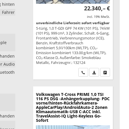
g hinten
22.340,– €
Fahrer
incl. 19% MwSt.
unverbindliche Lieferzeit: sofort verfügbar
5-türig, 1,0 T-GDI GPF 74 KW (101 PS), 74 kW
(101 PS), 999 cm³, 3 Zylinder, Schalt. 6-Gang,
Frontantrieb, Verbrennungsmotor (ICE),
pple
Benzin, Kraftstoffverbrauch
kombiniert 5,9 l/100km (WLTP), CO₂-
Emission kombiniert 133.00 g/km (WLTP),
rhanden
CO₂-Klasse D, Außenfarbe: Smokeblau
Metallic, Fahrzeugnr.: 132124
er Audio
luetooth
Wir rufen Sie an
PDF-Datei, Fahrzeu
Drucken, park
Volkswagen T-Cross
PRIME 1,0 TSI
116 PS DSG -Anhängerkupplung- PDC
vorne/hinten-Rückfahrkamera-
AppleCarPlay/AndroidAuto-2 Zonen
Klimaautomatik-USB C-ACC inkl.
rhanden
TravelAssist-IQ Light-Keyless Go-
Sofort