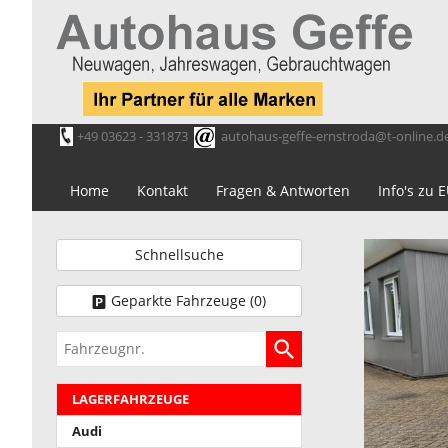
+49 03623 - 331873
autohaus-geffe-ernstroda@t-online.d
Home
Kontakt
Fragen & Antworten
Info's zu
Schnellsuche
Geparkte Fahrzeuge (
0
)
Fahrzeugnr.
LAGERFAHRZEUGE
Audi