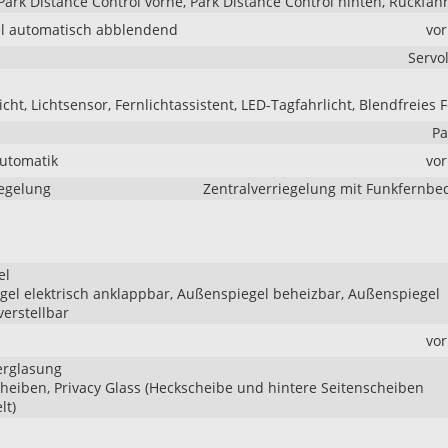
Park Distance Control vorne, Park Distance Control hinten, Rückfa
l automatisch abblendend
vo
Servo
cht, Lichtsensor, Fernlichtassistent, LED-Tagfahrlicht, Blendfreies F
Pa
Automatik
vo
iegelung
Zentralverriegelung mit Funkfernb
el
el elektrisch anklappbar, Außenspiegel beheizbar, Außenspiegel
verstellbar
vo
erglasung
heiben, Privacy Glass (Heckscheibe und hintere Seitenscheiben
lt)