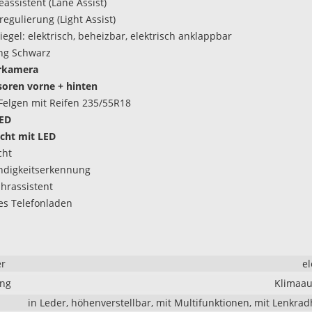
assistent (Lane Assist)
regulierung (Light Assist)
egel: elektrisch, beheizbar, elektrisch anklappbar
ng Schwarz
rkamera
oren vorne + hinten
Felgen mit Reifen 235/55R18
LED
icht mit LED
cht
ndigkeitserkennung
hrassistent
es Telefonladen
er
el
ung
Klimaau
in Leder, höhenverstellbar, mit Multifunktionen, mit Lenkra