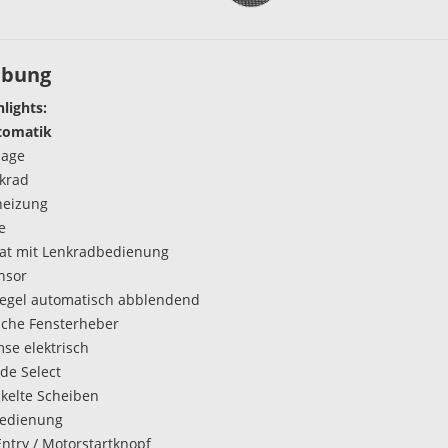
ibung
hlights:
tomatik
lage
krad
heizung
e
t mit Lenkradbedienung
nsor
egel automatisch abblendend
ische Fensterheber
se elektrisch
de Select
kelte Scheiben
bedienung
Entry / Motorstartknopf