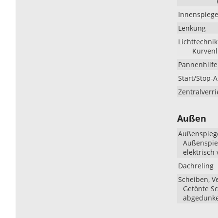
Innenspiege
Lenkung
Lichttechnik
Kurvenli
Pannenhilfe
Start/Stop-
Zentralverr
Außen
Außenspieg
Außenspieg
elektrisch 
Dachreling
Scheiben, V
Getönte Sc
abgedunke