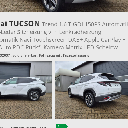
ai TUCSON
Trend 1.6 T-GDI 150PS Automati
l-Leder Sitzheizung v+h Lenkradheizung
omatik Navi Touchscreen DAB+ Apple CarPlay +
Auto PDC Rückf.-Kamera Matrix-LED-Scheinw.
32037
,
sofort lieferbar
,
Fahrzeug mit Tageszulassung
be
Serenity White Pearl