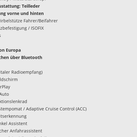
stattung: Teilleder
ung vorne und hinten
rbelstütze Fahrer/Beifahrer
tzbefestigung / ISOFIX
s
ion Europa
chen über Bluetooth
italer Radioempfang)
ldschirm
rPlay
Auto
ktionslenkrad
tempomat / Adaptive Cruise Control (ACC)
itserkennung
nkel Assistent
her Anfahrassistent