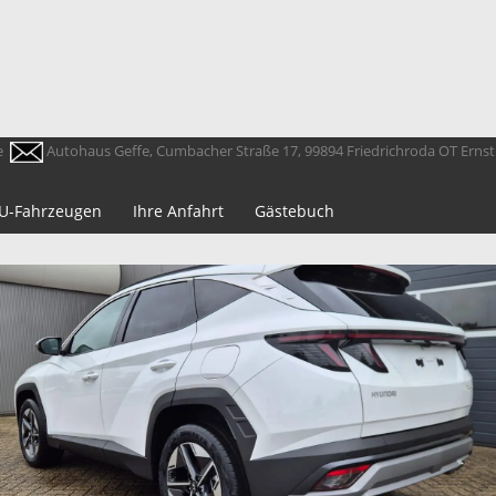
e
Autohaus Geffe, Cumbacher Straße 17, 99894 Friedrichroda OT Erns
 EU-Fahrzeugen
Ihre Anfahrt
Gästebuch