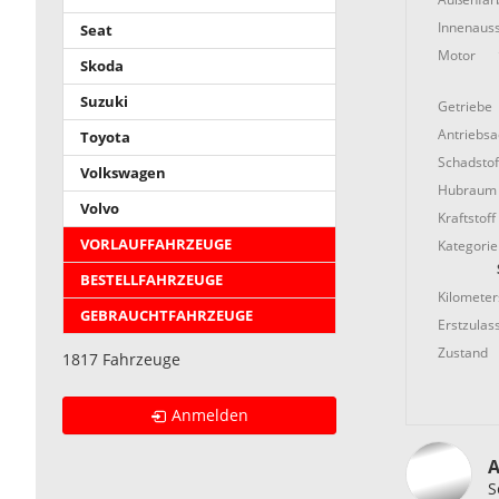
Innenauss
Seat
Motor
Skoda
Suzuki
Getriebe
Antriebs
Toyota
Schadstof
Volkswagen
Hubraum
Volvo
Kraftstoff
VORLAUFFAHRZEUGE
Kategorie
BESTELLFAHRZEUGE
Kilometer
GEBRAUCHTFAHRZEUGE
Erstzulas
Zustand
1817 Fahrzeuge
Anmelden
A
S