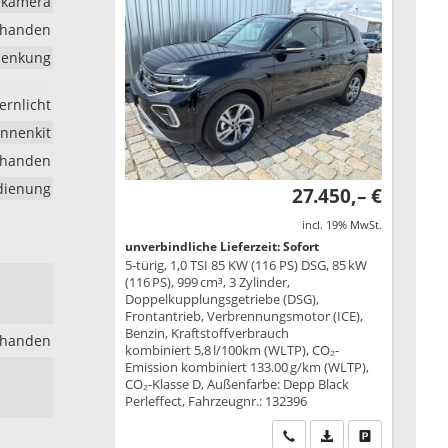
hrkamera
rhanden
lenkung
ernlicht
nnenkit
rhanden
edienung
27.450,– €
incl. 19% MwSt.
unverbindliche Lieferzeit: Sofort
5-türig, 1,0 TSI 85 KW (116 PS) DSG, 85 kW
(116 PS), 999 cm³, 3 Zylinder,
Doppelkupplungsgetriebe (DSG),
Frontantrieb, Verbrennungsmotor (ICE),
Benzin, Kraftstoffverbrauch
rhanden
kombiniert 5,8 l/100km (WLTP), CO₂-
Emission kombiniert 133.00 g/km (WLTP),
CO₂-Klasse D, Außenfarbe: Depp Black
Perleffect, Fahrzeugnr.: 132396
Wir rufen Sie an
PDF-Datei, Fahrzeu
Drucken, park