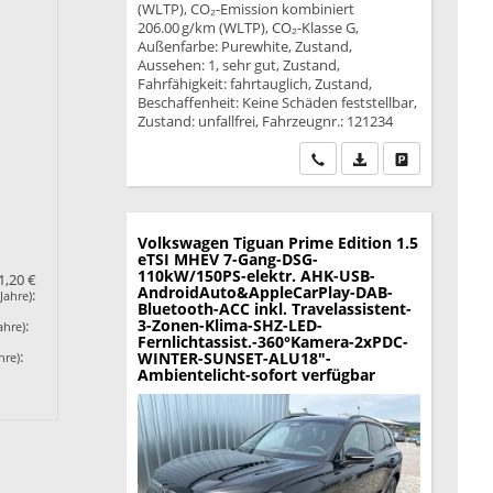
(WLTP), CO₂-Emission kombiniert
206.00 g/km (WLTP), CO₂-Klasse G,
Außenfarbe: Purewhite, Zustand,
Aussehen: 1, sehr gut, Zustand,
Fahrfähigkeit: fahrtauglich, Zustand,
Beschaffenheit: Keine Schäden feststellbar,
Zustand: unfallfrei, Fahrzeugnr.: 121234
Wir rufen Sie an
PDF-Datei, Fahrzeu
Drucken, park
Volkswagen Tiguan
Prime Edition 1.5
eTSI MHEV 7-Gang-DSG-
110kW/150PS-elektr. AHK-USB-
1,20 €
AndroidAuto&AppleCarPlay-DAB-
:
Jahre)
Bluetooth-ACC inkl. Travelassistent-
3-Zonen-Klima-SHZ-LED-
:
ahre)
Fernlichtassist.-360°Kamera-2xPDC-
:
WINTER-SUNSET-ALU18"-
hre)
Ambientelicht-sofort verfügbar