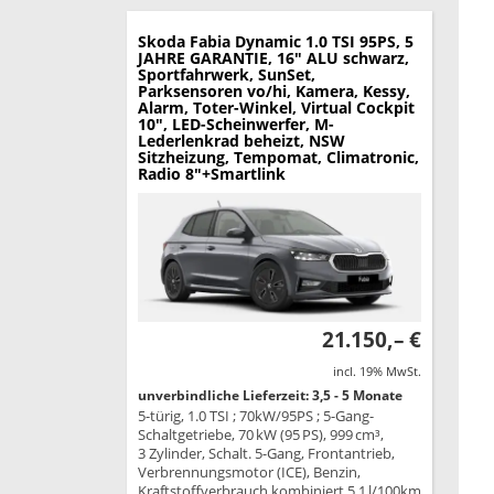
Skoda Fabia
Dynamic 1.0 TSI 95PS, 5
JAHRE GARANTIE, 16" ALU schwarz,
Sportfahrwerk, SunSet,
Parksensoren vo/hi, Kamera, Kessy,
Alarm, Toter-Winkel, Virtual Cockpit
10", LED-Scheinwerfer, M-
Lederlenkrad beheizt, NSW
Sitzheizung, Tempomat, Climatronic,
Radio 8"+Smartlink
21.150,– €
incl. 19% MwSt.
unverbindliche Lieferzeit: 3,5 - 5 Monate
5-türig, 1.0 TSI ; 70kW/95PS ; 5-Gang-
Schaltgetriebe, 70 kW (95 PS), 999 cm³,
3 Zylinder, Schalt. 5-Gang, Frontantrieb,
Verbrennungsmotor (ICE), Benzin,
Kraftstoffverbrauch kombiniert 5,1 l/100km