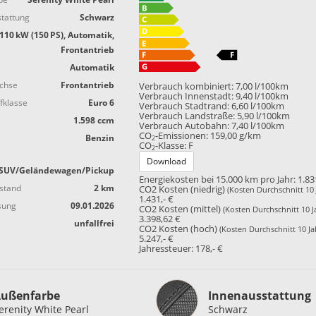
tattung
Schwarz
110 kW (150 PS), Automatik,
Frontantrieb
Automatik
achse
Frontantrieb
Verbrauch kombiniert:
7,00 l/100km
Verbrauch Innenstadt:
9,40 l/100km
fklasse
Euro 6
Verbrauch Stadtrand:
6,60 l/100km
Verbrauch Landstraße:
5,90 l/100km
1.598 ccm
Verbrauch Autobahn:
7,40 l/100km
CO
-Emissionen:
159,00 g/km
Benzin
2
CO
-Klasse:
F
2
Download
SUV/Geländewagen/Pickup
Energiekosten bei 15.000 km pro Jahr:
1.83
stand
2 km
CO2 Kosten (niedrig)
(Kosten Durchschnitt 10 
1.431,- €
sung
09.01.2026
CO2 Kosten (mittel)
(Kosten Durchschnitt 10 J
3.398,62 €
unfallfrei
CO2 Kosten (hoch)
(Kosten Durchschnitt 10 Ja
5.247,- €
Jahressteuer:
178,- €
Innenausstattung
ußenfarbe
Innenausstattung
erenity White Pearl
Schwarz