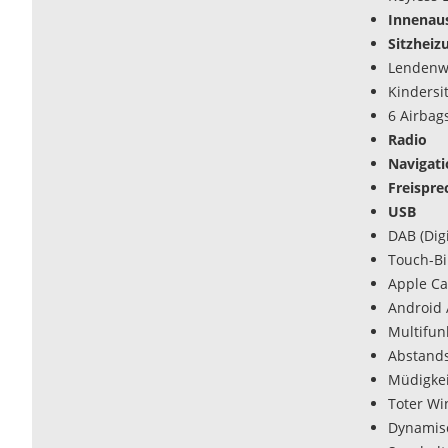
Innenaus
Sitzheiz
Lendenwi
Kindersi
6 Airbag
Radio
Navigat
Freispre
USB
DAB (Dig
Touch-Bi
Apple Ca
Android 
Multifun
Abstands
Müdigke
Toter Wi
Dynamisc