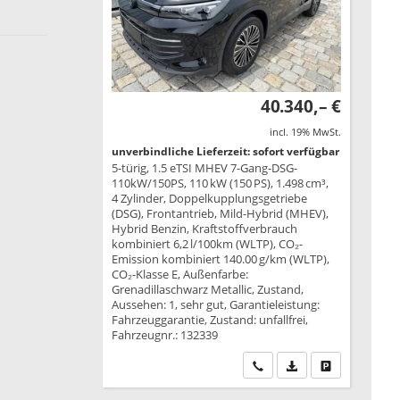
40.340,– €
incl. 19% MwSt.
unverbindliche Lieferzeit: sofort verfügbar
5-türig, 1.5 eTSI MHEV 7-Gang-DSG-
110kW/150PS, 110 kW (150 PS), 1.498 cm³,
4 Zylinder, Doppelkupplungsgetriebe
(DSG), Frontantrieb, Mild-Hybrid (MHEV),
Hybrid Benzin, Kraftstoffverbrauch
kombiniert 6,2 l/100km (WLTP), CO₂-
Emission kombiniert 140.00 g/km (WLTP),
CO₂-Klasse E, Außenfarbe:
Grenadillaschwarz Metallic, Zustand,
Aussehen: 1, sehr gut, Garantieleistung:
Fahrzeuggarantie, Zustand: unfallfrei,
Fahrzeugnr.: 132339
Wir rufen Sie an
PDF-Datei, Fahrzeu
Drucken, park