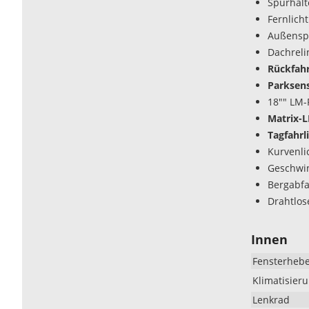
Spurhalte
Fernlicht
Außenspi
Dachreli
Rückfah
Parksens
18"" LM-
Matrix-
Tagfahrl
Kurvenli
Geschwi
Bergabfa
Drahtlos
Innen
Fensterheb
Klimatisier
Lenkrad