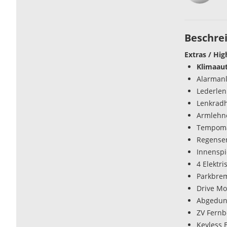
Beschre
Extras / Hig
Klimaau
Alarman
Lederlen
Lenkrad
Armlehn
Tempoma
Regense
Innenspi
4 Elektr
Parkbrem
Drive Mo
Abgedun
ZV Fern
Keyless 