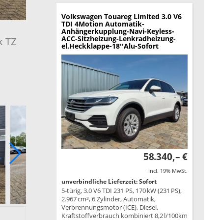
Volkswagen Touareg
Limited 3.0 V6
TDI 4Motion Automatik-
Anhängerkupplung-Navi-Keyless-
ACC-Sitzheizung-Lenkradheizung-
k TZ
el.Heckklappe-18''Alu-Sofort
58.340,– €
incl. 19% MwSt.
unverbindliche Lieferzeit: Sofort
5-türig, 3.0 V6 TDI 231 PS, 170 kW (231 PS),
2.967 cm³, 6 Zylinder, Automatik,
Verbrennungsmotor (ICE), Diesel,
Kraftstoffverbrauch kombiniert 8,2 l/100km