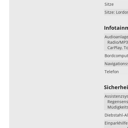
Sitze
Sitze: Lordo
Infotain
Audioanlag
Radio/MP3-
CarPlay, T
Bordcomput
Navigations
Telefon
Sicherhei
Assistenzsy
Regensenso
Müdigkeit
Diebstahl-A
Einparkhilfe