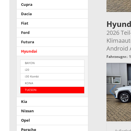
Cupra
Dacia
Hyund
Fiat
2026 Tei
Ford
Klimaaut
Futura
Android 
Hyundai
Fahrzeugnr.
:
1
BAYON
i20
i30 Kombi
KONA
TUCSON
Kia
Nissan
Opel
Porsche
Außenfar