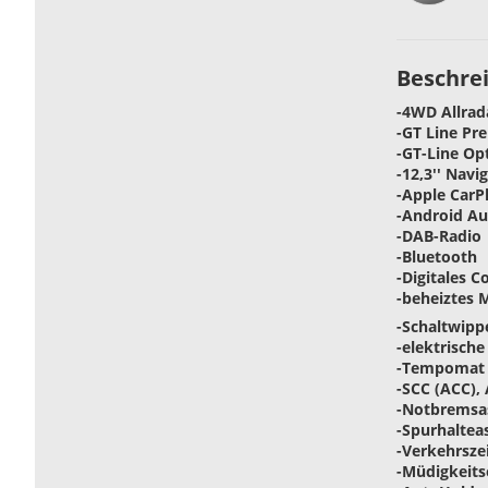
Beschre
-4WD Allrad
-GT Line Pr
-GT-Line Op
-12,3'' Nav
-Apple CarP
-Android Au
-DAB-Radio
-Bluetooth
-Digitales C
-beheiztes 
-Schaltwip
-elektrische
-Tempomat 
-SCC (ACC)
-Notbremsas
-Spurhaltea
-Verkehrsz
-Müdigkeit