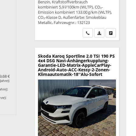
Benzin, Kraftstoffverbrauch
kombiniert 5,9 l/100km (WLTP), CO₂-
Emission kombiniert 133.00 g/km (WLTP),
CO₂-Klasse D, Außenfarbe: Smokeblau
Metallic, Fahrzeugnr.: 132123
Wir rufen Sie an
PDF-Datei, Fahrzeu
Drucken, park
Skoda Karoq
Sportline 2.0 TSI 190 PS
4x4 DSG Navi-Anhängerkupplung-
Garantie-LED-Matrix-AppleCarPlay-
Android-Auto-ACC-Kessy-2-Zonen-
Klimaautomatik-18''Alu-Sofort
9,68 €
:
Jahre)
:
ahre)
:
hre)