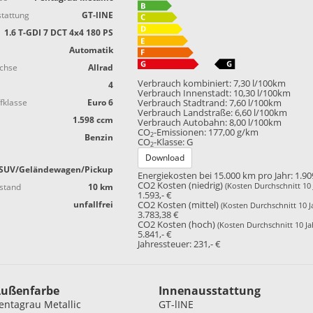
tattung
GT-lINE
1.6 T-GDI 7 DCT 4x4 180 PS
Automatik
achse
Allrad
Verbrauch kombiniert:
7,30 l/100km
4
Verbrauch Innenstadt:
10,30 l/100km
fklasse
Euro 6
Verbrauch Stadtrand:
7,60 l/100km
Verbrauch Landstraße:
6,60 l/100km
1.598 ccm
Verbrauch Autobahn:
8,00 l/100km
CO
-Emissionen:
177,00 g/km
2
Benzin
CO
-Klasse:
G
2
Download
SUV/Geländewagen/Pickup
Energiekosten bei 15.000 km pro Jahr:
1.90
CO2 Kosten (niedrig)
(Kosten Durchschnitt 10 
stand
10 km
1.593,- €
unfallfrei
CO2 Kosten (mittel)
(Kosten Durchschnitt 10 J
3.783,38 €
CO2 Kosten (hoch)
(Kosten Durchschnitt 10 Ja
5.841,- €
Jahressteuer:
231,- €
ußenfarbe
Innenausstattung
entagrau Metallic
GT-lINE