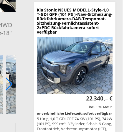
Kia Stonic
NEUES MODELL-Style-1,0
T-GDI GPF (101 PS )-Navi-Sitzheizung-
Rückfahrkamera-DAB-Tempomat-
Sitzheizung-Fernlichtassistent-
T 4WD
2xPDC-Rückfahrkamera-sofort
e-18"
verfügbar
22.340,– €
incl. 19% MwSt.
unverbindliche Lieferzeit: sofort verfügbar
5-türig, 1,0 T-GDI GPF 74 KW (101 PS), 74 kW
(101 PS), 999 cm³, 3 Zylinder, Schalt. 6-Gang,
Frontantrieb, Verbrennungsmotor (ICE),