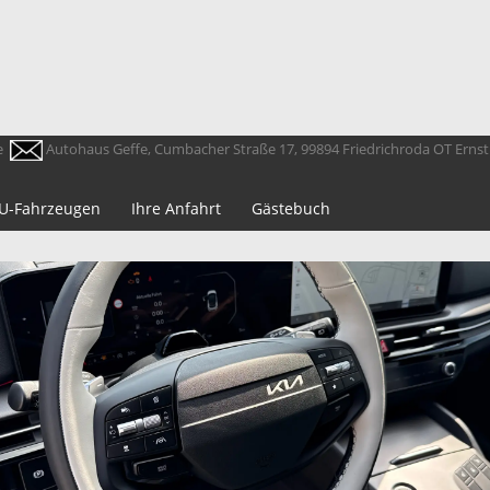
e
Autohaus Geffe, Cumbacher Straße 17, 99894 Friedrichroda OT Erns
 EU-Fahrzeugen
Ihre Anfahrt
Gästebuch