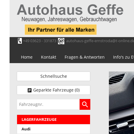
+49 03623 - 331873
autohaus-geffe-ernstroda@t-online.d
Home
Kontakt
Fragen & Antworten
Info's zu
Schnellsuche
Geparkte Fahrzeuge (
0
)
Fahrzeugnr.
LAGERFAHRZEUGE
Audi