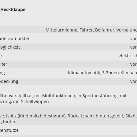
e Heckklappe
Mittelarmlehne, Fahrer, Beifahrer, Vorne un
Laderaumboden
vo
glichkeit
vo
er
elektrisc
lter
vo
ung
Klimaautomatik, 3-Zonen-Klimaa
bdeckung
vo
höhenverstellbar, mit Multifunktionen, in Sportausführung, mit
izung, mit Schaltwippen
e, Isofix (Kindersitzbefestigung), Rücksitzbank hinten geteilt, Sitzh
g hinten
senstütze