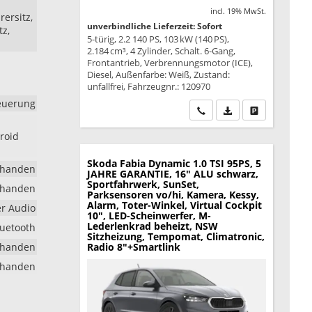
incl. 19% MwSt.
rersitz,
unverbindliche Lieferzeit: Sofort
tz,
5-türig, 2.2 140 PS, 103 kW (140 PS),
2.184 cm³, 4 Zylinder, Schalt. 6-Gang,
Frontantrieb, Verbrennungsmotor (ICE),
Diesel, Außenfarbe: Weiß, Zustand:
unfallfrei, Fahrzeugnr.: 120970
euerung
Wir rufen Sie an
PDF-Datei, Fahrzeu
Drucken, park
droid
Skoda Fabia
Dynamic 1.0 TSI 95PS, 5
rhanden
JAHRE GARANTIE, 16" ALU schwarz,
Sportfahrwerk, SunSet,
rhanden
Parksensoren vo/hi, Kamera, Kessy,
Alarm, Toter-Winkel, Virtual Cockpit
er Audio
10", LED-Scheinwerfer, M-
Lederlenkrad beheizt, NSW
luetooth
Sitzheizung, Tempomat, Climatronic,
rhanden
Radio 8"+Smartlink
rhanden