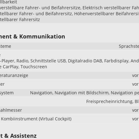
llbarkeit
verstellbare Fahrer- und Beifahrersitze, Elektrisch verstellbarer Fah
ellbarer Fahrer- und Beifahrersitz, Höhenverstellbarer Beifahrersi
ellbarer Fahrersitz
ment & Kommunikation
steme
Sprachst
e
Player, Radio, Schnittstelle USB, Digitalradio DAB, Farbdisplay, An
e CarPlay, Touchscreen
raturanzeige
vo
er
vo
system
Navigation, Navigation mit Bildschirm, Navigation p
Freisprecheinrichtung, B
zahlmesser
vo
s Kombiinstrument (Virtual Cockpit)
vo
t & Assistenz