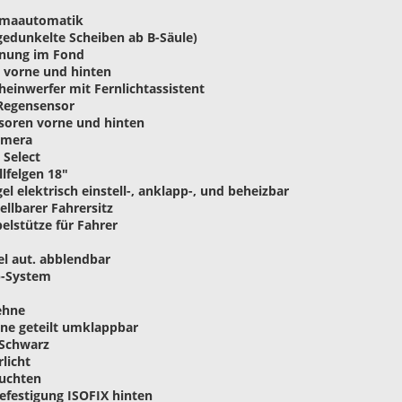
limaautomatik
gedunkelte Scheiben ab B-Säule)
enung im Fond
g vorne und hinten
heinwerfer mit Fernlichtassistent
 Regensensor
soren vorne und hinten
amera
 Select
lfelgen 18"
l elektrisch einstell-, anklapp-, und beheizbar
llbarer Fahrersitz
elstütze für Fahrer
el aut. abblendbar
p-System
lehne
hne geteilt umklappbar
 Schwarz
licht
euchten
befestigung ISOFIX hinten