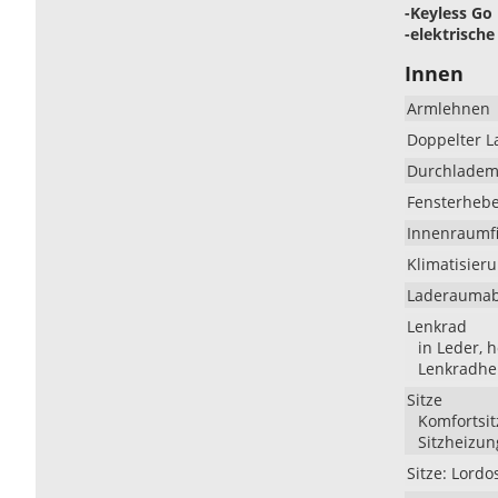
-Keyless Go
-elektrisch
Innen
Armlehnen
Doppelter 
Durchlademö
Fensterheb
Innenraumfi
Klimatisier
Laderauma
Lenkrad
in Leder, 
Lenkradhe
Sitze
Komfortsitz
Sitzheizun
Sitze: Lordo