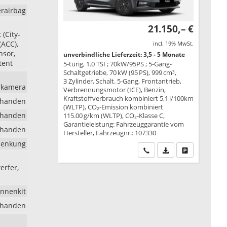
erairbag
21.150,– €
(City-
(ACC),
incl. 19% MwSt.
nsor,
unverbindliche Lieferzeit: 3,5 - 5 Monate
tent
5-türig, 1.0 TSI ; 70kW/95PS ; 5-Gang-
Schaltgetriebe, 70 kW (95 PS), 999 cm³,
3 Zylinder, Schalt. 5-Gang, Frontantrieb,
hrkamera
Verbrennungsmotor (ICE), Benzin,
Kraftstoffverbrauch kombiniert 5,1 l/100km
rhanden
(WLTP), CO₂-Emission kombiniert
rhanden
115.00 g/km (WLTP), CO₂-Klasse C,
Garantieleistung: Fahrzeuggarantie vom
rhanden
Hersteller, Fahrzeugnr.: 107330
lenkung
Wir rufen Sie an
PDF-Datei, Fahrzeu
Drucken, park
erfer,
nnenkit
rhanden