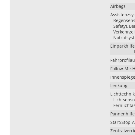
Airbags
Assistenzsy
Regensenso
Safety), B
Verkehrzei
Notrufsyst
Einparkhilfe
Fahrprofila
Follow-Me-
Innenspiege
Lenkung
Lichttechnik
Lichtsenso
Fernlichta
Pannenhilfe
Start/Stop-
Zentralverr