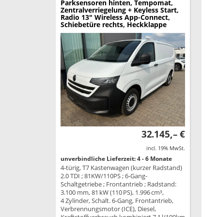
Parksensoren hinten, Tempomat,
Zentralverriegelung + Keyless Start,
Radio 13" Wireless App-Connect,
Schiebetüre rechts, Heckklappe
32.145,– €
incl. 19% MwSt.
unverbindliche Lieferzeit: 4 - 6 Monate
4-türig, T7 Kastenwagen (kurzer Radstand)
2.0 TDI ; 81KW/110PS ; 6-Gang-
Schaltgetriebe ; Frontantrieb ; Radstand:
3.100 mm, 81 kW (110 PS), 1.996 cm³,
4 Zylinder, Schalt. 6-Gang, Frontantrieb,
Verbrennungsmotor (ICE), Diesel,