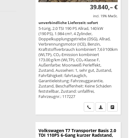
39.840,– €
incl. 19% MwSt.
unverbindliche Lieferzeit: sofort
5-türig, 2.0 TSI 190 PS Allrad, 140 kW
(190 PS), 1.984 cm³, 4 Zylinder,
Doppelkupplungsgetriebe (DSG), Allrad,
Verbrennungsmotor (ICE), Benzin,
Kraftstoffverbrauch kombiniert 7,6 l/100km
(WLTP), CO₂-Emission kombiniert
173.00 g/km (WLTP), CO₂-Klasse F,
Außenfarbe: Moonweiß Perleffekt,
Zustand, Aussehen: 1, sehr gut, Zustand,
Fahrfähigkeit: fahrtauglich,
Garantieleistung: Fahrzeuggarantie,
Zustand, Beschaffenheit: Keine Schäden
feststellbar, Zustand: unfallfrei,
Fahrzeugnr.: 117227
Wir rufen Sie an
PDF-Datei, Fahrzeu
Drucken, park
Volkswagen T7 Transporter
Basis 2.0
TDI 110PS 6-Gang kurzer Radstand,