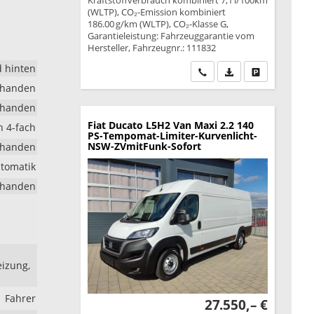
Kraftstoffverbrauch kombiniert 7,1 l/100km
(WLTP), CO₂-Emission kombiniert
186.00 g/km (WLTP), CO₂-Klasse G,
Garantieleistung: Fahrzeuggarantie vom
Hersteller, Fahrzeugnr.: 111832
d hinten
Wir rufen Sie an
PDF-Datei, Fahrzeu
Drucken, park
rhanden
rhanden
Fiat Ducato
L5H2 Van Maxi 2.2 140
h 4-fach
PS-Tempomat-Limiter-Kurvenlicht-
NSW-ZVmitFunk-Sofort
rhanden
utomatik
rhanden
eizung,
Fahrer
27.550,– €