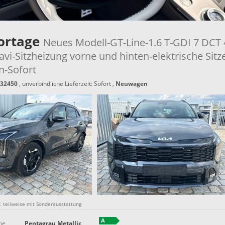
portage
Neues Modell-GT-Line-1.6 T-GDI 7 DC
vi-Sitzheizung vorne und hinten-elektrische Sitz
n-Sofort
32450
, unverbindliche Lieferzeit: Sofort ,
Neuwagen
gf. teilweise mit Sonderausstattung
be
Pentagrau Metallic