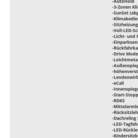
-AutoHold
-3-Zonen K
-SunSet (ab
-Klimabedi
-Sitzheizun
-Voll-LED-Sc
-Licht- und
-Einparksen
-Rückfahrk
-Drive Mode
-Leichtmetal
-Außenspiege
-höhenverste
-Lendenwirb
-eCall
-Innenspieg
-Start-Stop
-RDKS
-Mittelarm
-Rücksitzle
-Dachreling
-LED-Tagfahr
-LED-Rückl
-Kindersitz