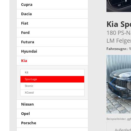
Cupra
Dacia
Kia S
Fiat
180 PS-Na
Ford
LM Felge
Futura
Fahrzeugnr.
:
1
Hyundai
Kia
K4
Sportage
Stonic
XCeed
Nissan
Opel
Beispielbilder, g
Porsche
Außenfar