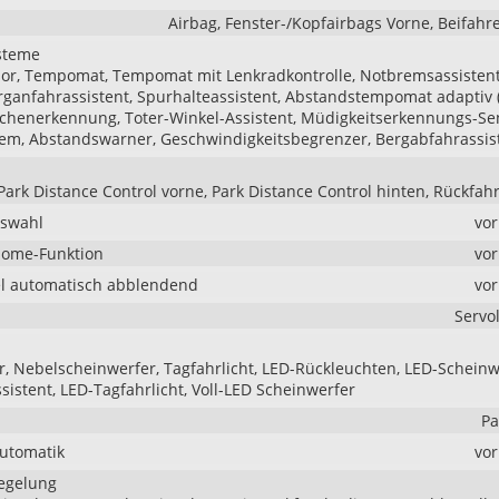
Airbag, Fenster-/Kopfairbags Vorne, Beifahr
steme
r, Tempomat, Tempomat mit Lenkradkontrolle, Notbremsassistent 
erganfahrassistent, Spurhalteassistent, Abstandstempomat adaptiv 
chenerkennung, Toter-Winkel-Assistent, Müdigkeitserkennungs-Se
em, Abstandswarner, Geschwindigkeitsbegrenzer, Bergabfahrassis
Park Distance Control vorne, Park Distance Control hinten, Rückfa
uswahl
vo
Home-Funktion
vo
l automatisch abblendend
vo
Servo
r, Nebelscheinwerfer, Tagfahrlicht, LED-Rückleuchten, LED-Scheinw
ssistent, LED-Tagfahrlicht, Voll-LED Scheinwerfer
Pa
Automatik
vo
iegelung