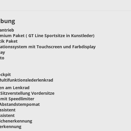
ibung
antrieb
emium Paket ( GT Line Sportsitze in Kunstleder)
tik Paket
igationssystem mit Touchscreen und Farbdisplay
lay
to
ockpit
Multifunktionslederlenkrad
pen am Lenkrad
 Sitzverstellung Vordersitze
mit Speedlimiter
, Abstandstempomat
sistent
ssistent
eichenerkennung
serkennung