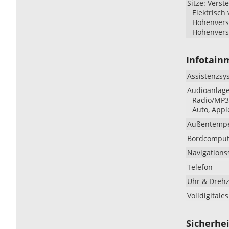
Sitze: Verste
Elektrisch 
Höhenverst
Höhenverst
Infotain
Assistenzsy
Audioanlag
Radio/MP3-
Auto, Appl
Außentempe
Bordcomput
Navigations
Telefon
Uhr & Dreh
Volldigitale
Sicherhei