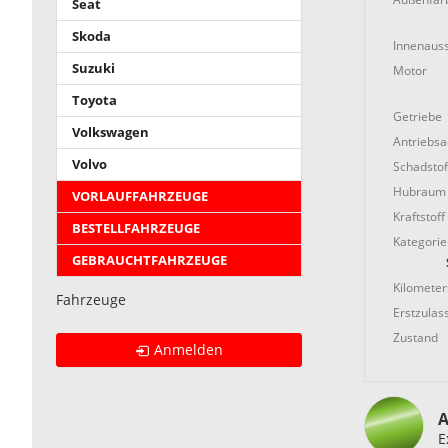
Seat
Skoda
Innenauss
Suzuki
Motor
Toyota
Getriebe
Volkswagen
Antriebs
Volvo
Schadstof
Hubraum
VORLAUFFAHRZEUGE
Kraftstoff
BESTELLFAHRZEUGE
Kategorie
GEBRAUCHTFAHRZEUGE
Kilometer
Fahrzeuge
Erstzulas
Zustand
Anmelden
A
E