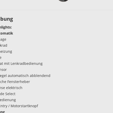
ibung
hlights:
tomatik
lage
krad
heizung
e
t mit Lenkradbedienung
nsor
egel automatisch abblendend
ische Fensterheber
se elektrisch
de Select
bedienung
Entry / Motorstartknopf
ung