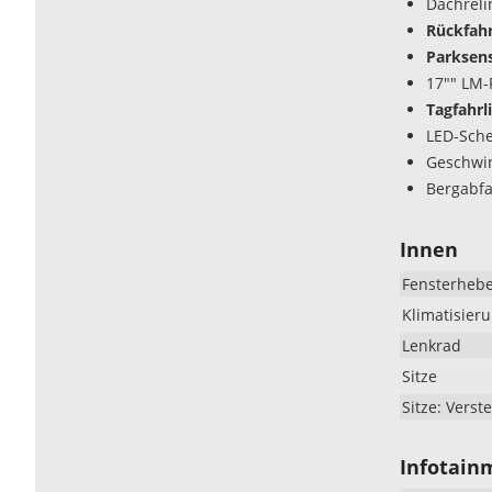
Dachreli
Rückfah
Parksens
17"" LM-
Tagfahrl
LED-Sche
Geschwi
Bergabfa
Innen
Fensterheb
Klimatisier
Lenkrad
Sitze
Sitze: Verste
Infotain