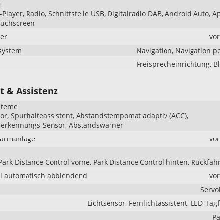
e
Player, Radio, Schnittstelle USB, Digitalradio DAB, Android Auto, A
ouchscreen
er
vo
system
Navigation, Navigation p
Freisprecheinrichtung, B
t & Assistenz
steme
r, Spurhalteassistent, Abstandstempomat adaptiv (ACC),
serkennungs-Sensor, Abstandswarner
larmanlage
vo
Park Distance Control vorne, Park Distance Control hinten, Rückfa
l automatisch abblendend
vo
Servo
Lichtsensor, Fernlichtassistent, LED-Tagf
Pa