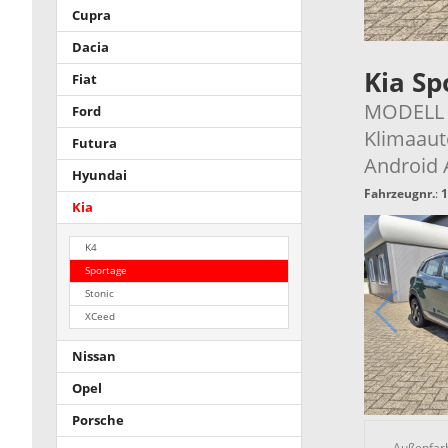
Cupra
Dacia
Kia S
Fiat
MODELL M
Ford
Klimaaut
Futura
Android 
Hyundai
Fahrzeugnr.
:
1
Kia
K4
Sportage
Stonic
XCeed
Nissan
Opel
Porsche
Außenfar