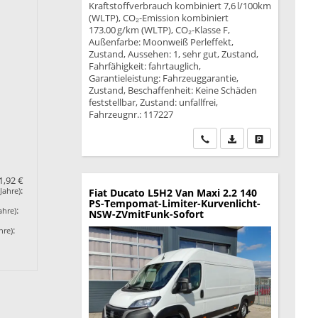
Kraftstoffverbrauch kombiniert 7,6 l/100km
(WLTP), CO₂-Emission kombiniert
173.00 g/km (WLTP), CO₂-Klasse F,
Außenfarbe: Moonweiß Perleffekt,
Zustand, Aussehen: 1, sehr gut, Zustand,
Fahrfähigkeit: fahrtauglich,
Garantieleistung: Fahrzeuggarantie,
Zustand, Beschaffenheit: Keine Schäden
feststellbar, Zustand: unfallfrei,
Fahrzeugnr.: 117227
Wir rufen Sie an
PDF-Datei, Fahrzeu
Drucken, park
1,92 €
:
Jahre)
Fiat Ducato
L5H2 Van Maxi 2.2 140
PS-Tempomat-Limiter-Kurvenlicht-
:
ahre)
NSW-ZVmitFunk-Sofort
:
hre)