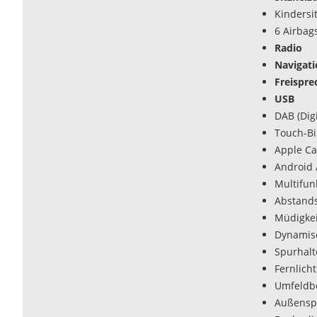
Kindersi
6 Airbag
Radio
Navigat
Freispre
USB
DAB (Dig
Touch-Bi
Apple Ca
Android 
Multifun
Abstands
Müdigke
Dynamisc
Spurhalte
Fernlicht
Umfeldbe
Außenspi