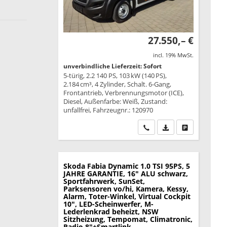
27.550,– €
incl. 19% MwSt.
unverbindliche Lieferzeit: Sofort
5-türig, 2.2 140 PS, 103 kW (140 PS),
2.184 cm³, 4 Zylinder, Schalt. 6-Gang,
Frontantrieb, Verbrennungsmotor (ICE),
Diesel, Außenfarbe: Weiß, Zustand:
unfallfrei, Fahrzeugnr.: 120970
Wir rufen Sie an
PDF-Datei, Fahrzeu
Drucken, park
Skoda Fabia
Dynamic 1.0 TSI 95PS, 5
JAHRE GARANTIE, 16" ALU schwarz,
Sportfahrwerk, SunSet,
Parksensoren vo/hi, Kamera, Kessy,
Alarm, Toter-Winkel, Virtual Cockpit
10", LED-Scheinwerfer, M-
Lederlenkrad beheizt, NSW
Sitzheizung, Tempomat, Climatronic,
Radio 8"+Smartlink