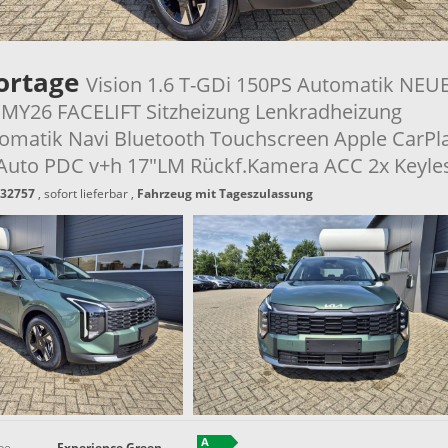
portage
Vision 1.6 T-GDi 150PS Automatik NEU
Y26 FACELIFT Sitzheizung Lenkradheizung
omatik Navi Bluetooth Touchscreen Apple CarPl
Auto PDC v+h 17"LM Rückf.Kamera ACC 2x Keyle
32757
,
sofort lieferbar
,
Fahrzeug mit Tageszulassung
be
Experience Green