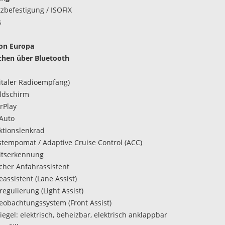
tzbefestigung / ISOFIX
s
ion Europa
chen über Bluetooth
italer Radioempfang)
ldschirm
rPlay
Auto
ktionslenkrad
tempomat / Adaptive Cruise Control (ACC)
itserkennung
her Anfahrassistent
assistent (Lane Assist)
regulierung (Light Assist)
obachtungssystem (Front Assist)
egel: elektrisch, beheizbar, elektrisch anklappbar