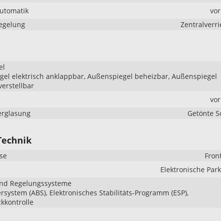
Automatik
vo
iegelung
Zentralverr
el
el elektrisch anklappbar, Außenspiegel beheizbar, Außenspiegel
verstellbar
vo
erglasung
Getönte S
Technik
se
Fron
Elektronische Pa
und Regelungssysteme
ersystem (ABS), Elektronisches Stabilitäts-Programm (ESP),
kkontrolle
e