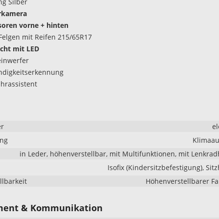
ng Silber
rkamera
oren vorne + hinten
Felgen mit Reifen 215/65R17
icht mit LED
inwerfer
ndigkeitserkennung
hrassistent
er
el
ung
Klimaau
in Leder, höhenverstellbar, mit Multifunktionen, mit Lenkra
Isofix (Kindersitzbefestigung), Sit
llbarkeit
Höhenverstellbarer Fa
ment & Kommunikation