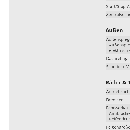
Start/Stop-
Zentralverr
Außen
Außenspieg
Außenspieg
elektrisch 
Dachreling
Scheiben, V
Räder & 
Antriebsach
Bremsen
Fahrwerk- 
Antiblocki
Reifendruc
Felgengröß