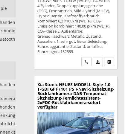
110kW/150PS, 110 kW (150 PS), 1.498 cm³,
4 Zylinder, Doppelkupplungsgetriebe
pple
(DSG), Frontantrieb, Mild-Hybrid (MHEV),
Hybrid Benzin, Kraftstoffverbrauch
kombiniert 6,2 l/100km (WLTP), CO₂-
rhanden
Emission kombiniert 140.00 g/km (WLTP),
er Audio
CO₂-Klasse E, Außenfarbe:
Grenadillaschwarz Metallic, Zustand,
luetooth
Aussehen: 1, sehr gut, Garantieleistung:
Fahrzeuggarantie, Zustand: unfallfrei,
Fahrzeugnr.: 132339
Wir rufen Sie an
PDF-Datei, Fahrzeu
Drucken, park
rhanden
Kia Stonic
NEUES MODELL-Style-1,0
T-GDI GPF (101 PS )-Navi-Sitzheizung-
Rückfahrkamera-DAB-Tempomat-
Sitzheizung-Fernlichtassistent-
hrkamera
2xPDC-Rückfahrkamera-sofort
rhanden
verfügbar
lenkung
ahrlicht
nnenkit