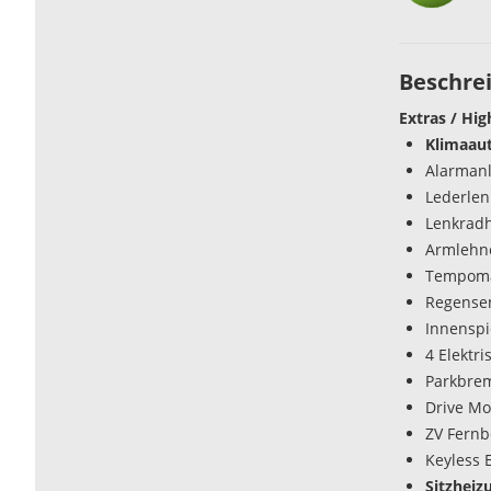
Beschre
Extras / Hig
Klimaau
Alarman
Lederlen
Lenkrad
Armlehn
Tempoma
Regense
Innenspi
4 Elektr
Parkbrem
Drive Mo
ZV Fern
Keyless 
Sitzheiz