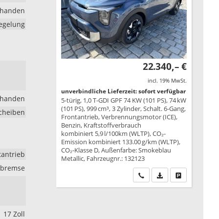
rhanden
iegelung
22.340,– €
incl. 19% MwSt.
unverbindliche Lieferzeit: sofort verfügbar
rhanden
5-türig, 1,0 T-GDI GPF 74 KW (101 PS), 74 kW
(101 PS), 999 cm³, 3 Zylinder, Schalt. 6-Gang,
cheiben
Frontantrieb, Verbrennungsmotor (ICE),
Benzin, Kraftstoffverbrauch
kombiniert 5,9 l/100km (WLTP), CO₂-
Emission kombiniert 133.00 g/km (WLTP),
CO₂-Klasse D, Außenfarbe: Smokeblau
tantrieb
Metallic, Fahrzeugnr.: 132123
rkbremse
Wir rufen Sie an
PDF-Datei, Fahrzeu
Drucken, park
17 Zoll