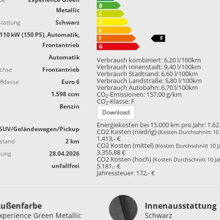
Metallic
tattung
Schwarz
110 kW (150 PS), Automatik,
Frontantrieb
Automatik
Verbrauch kombiniert:
6,20 l/100km
Verbrauch Innenstadt:
9,40 l/100km
achse
Frontantrieb
Verbrauch Stadtrand:
6,60 l/100km
Verbrauch Landstraße:
5,80 l/100km
fklasse
Euro 6
Verbrauch Autobahn:
6,70 l/100km
1.598 ccm
CO
-Emissionen:
157,00 g/km
2
CO
-Klasse:
F
2
Benzin
Download
Energiekosten bei 15.000 km pro Jahr:
1.62
SUV/Geländewagen/Pickup
CO2 Kosten (niedrig)
(Kosten Durchschnitt 10 
1.413,- €
stand
2 km
CO2 Kosten (mittel)
(Kosten Durchschnitt 10 J
3.355,88 €
sung
28.04.2026
CO2 Kosten (hoch)
(Kosten Durchschnitt 10 Ja
unfallfrei
5.181,- €
Jahressteuer:
172,- €
Innenausstattung
ußenfarbe
Innenausstattung
xperience Green Metallic
Schwarz