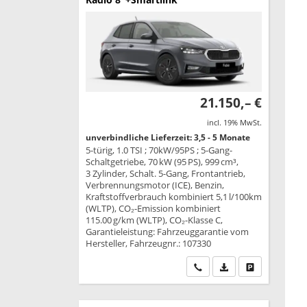
21.150,– €
incl. 19% MwSt.
unverbindliche Lieferzeit: 3,5 - 5 Monate
5-türig, 1.0 TSI ; 70kW/95PS ; 5-Gang-
Schaltgetriebe, 70 kW (95 PS), 999 cm³,
3 Zylinder, Schalt. 5-Gang, Frontantrieb,
Verbrennungsmotor (ICE), Benzin,
Kraftstoffverbrauch kombiniert 5,1 l/100km
(WLTP), CO₂-Emission kombiniert
115.00 g/km (WLTP), CO₂-Klasse C,
Garantieleistung: Fahrzeuggarantie vom
Hersteller, Fahrzeugnr.: 107330
Wir rufen Sie an
PDF-Datei, Fahrzeu
Drucken, park