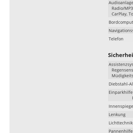
Audioanlag
Radio/MP3-
CarPlay, T
Bordcomput
Navigations
Telefon
Sicherhei
Assistenzsy
Regensenso
Müdigkeit
Diebstahl-A
Einparkhilfe
Innenspiege
Lenkung
Lichttechnik
Pannenhilfe