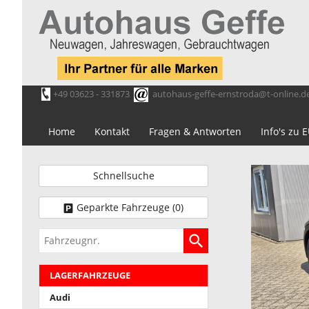
+49 03623 - 331873
autohaus-geffe-ernstroda@t-online.d
Home
Kontakt
Fragen & Antworten
Info's zu
Schnellsuche
Geparkte Fahrzeuge (
0
)
Fahrzeugnr.
LAGERFAHRZEUGE
Audi