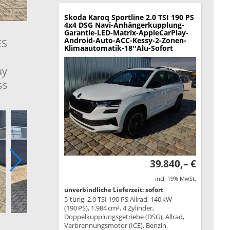
Skoda Karoq
Sportline 2.0 TSI 190 PS
4x4 DSG Navi-Anhängerkupplung-
Garantie-LED-Matrix-AppleCarPlay-
Android-Auto-ACC-Kessy-2-Zonen-
ES
Klimaautomatik-18''Alu-Sofort
ay
ss
39.840,– €
incl. 19% MwSt.
unverbindliche Lieferzeit: sofort
5-türig, 2.0 TSI 190 PS Allrad, 140 kW
(190 PS), 1.984 cm³, 4 Zylinder,
Doppelkupplungsgetriebe (DSG), Allrad,
Verbrennungsmotor (ICE), Benzin,