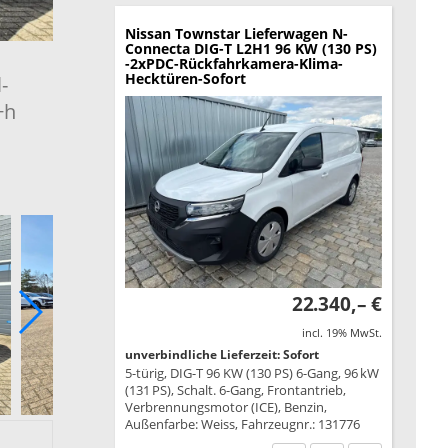
Nissan Townstar Lieferwagen
N-
Connecta DIG-T L2H1 96 KW (130 PS)
-2xPDC-Rückfahrkamera-Klima-
Hecktüren-Sofort
-
+h
22.340,– €
incl. 19% MwSt.
unverbindliche Lieferzeit: Sofort
5-türig, DIG-T 96 KW (130 PS) 6-Gang, 96 kW
(131 PS), Schalt. 6-Gang, Frontantrieb,
Verbrennungsmotor (ICE), Benzin,
Außenfarbe: Weiss, Fahrzeugnr.: 131776