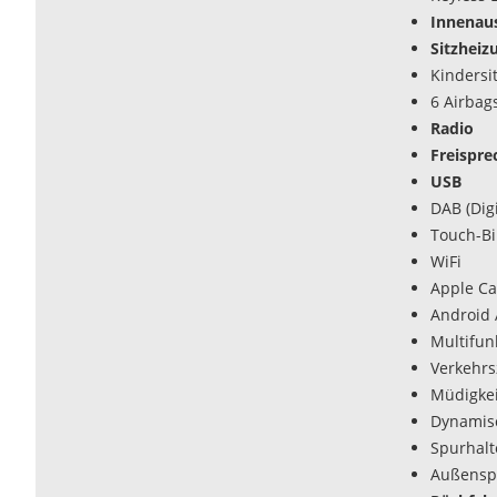
Innenaus
Sitzheiz
Kindersi
6 Airbag
Radio
Freispre
USB
DAB (Dig
Touch-Bi
WiFi
Apple Ca
Android 
Multifun
Verkehr
Müdigke
Dynamisc
Spurhalte
Außenspi