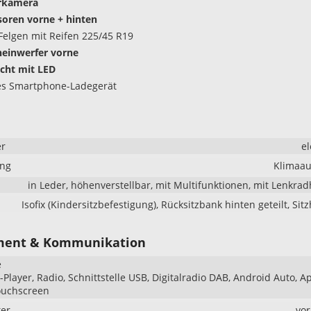
rkamera
oren vorne + hinten
Felgen mit Reifen 225/45 R19
heinwerfer vorne
icht mit LED
es Smartphone-Ladegerät
er
el
ung
Klimaau
in Leder, höhenverstellbar, mit Multifunktionen, mit Lenkra
Isofix (Kindersitzbefestigung), Rücksitzbank hinten geteilt, Sit
ment & Kommunikation
e
Player, Radio, Schnittstelle USB, Digitalradio DAB, Android Auto, A
ouchscreen
er
vo