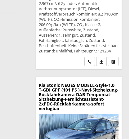
2.967 cm³, 6 Zylinder, Automatik,
Verbrennungsmotor (ICE), Diesel,
Kraftstoffverbrauch kombiniert 8,2 l/100km
(WLTP), CO₂-Emission kombiniert
206.00 g/km (WLTP), CO₂-Klasse G,
Außenfarbe: Purewhite, Zustand,
Aussehen: 1, sehr gut, Zustand,
Fahrfähigkeit: fahrtauglich, Zustand,
Beschaffenheit: Keine Schäden feststellbar,
Zustand: unfallfrei, Fahrzeugnr.: 121234
Wir rufen Sie an
PDF-Datei, Fahrzeu
Drucken, park
Kia Stonic
NEUES MODELL-Style-1,0
T-GDI GPF (101 PS )-Navi-Sitzheizung-
Rückfahrkamera-DAB-Tempomat-
Sitzheizung-Fernlichtassistent-
2xPDC-Rückfahrkamera-sofort
verfügbar