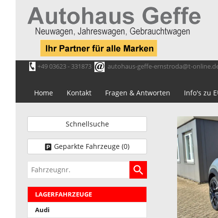
+49 03623 - 331873
autohaus-geffe-ernstroda@t-online.d
Home
Kontakt
Fragen & Antworten
Info's zu
Schnellsuche
Geparkte Fahrzeuge (
0
)
Fahrzeugnr.
LAGERFAHRZEUGE
Audi