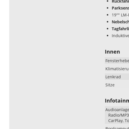
Rückfah
Parksens
19"" LM-
Nebelsc
Tagfahrl
Induktiv
Innen
Fensterheb
Klimatisier
Lenkrad
Sitze
Infotain
Audioanlag
Radio/MP3-
CarPlay, T
Bordcomput