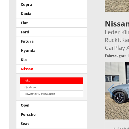
Cupra
Dacia
Nissa
Fiat
Leder Kl
Ford
Rückf.Ka
Futura
CarPlay 
Hyundai
Fahrzeugnr.
:
1
Kia
Nissan
Juke
Qashqai
Townstar Lieferwagen
Opel
Porsche
Seat
Außenfar