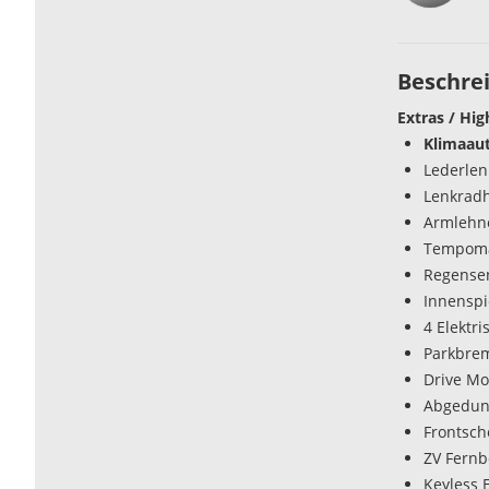
Beschre
Extras / Hig
Klimaau
Lederlen
Lenkrad
Armlehn
Tempoma
Regense
Innenspi
4 Elektr
Parkbrem
Drive Mo
Abgedun
Frontsch
ZV Fern
Keyless 