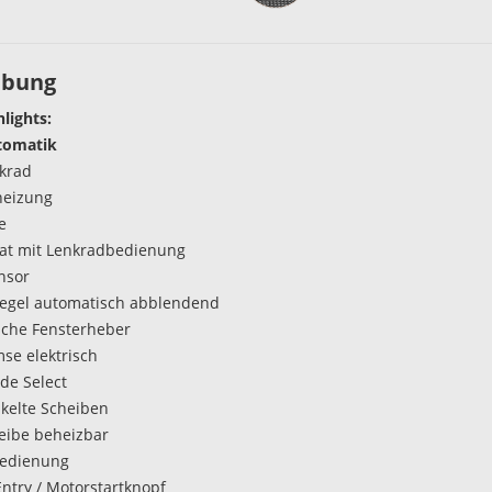
ibung
hlights:
tomatik
krad
heizung
e
t mit Lenkradbedienung
nsor
egel automatisch abblendend
ische Fensterheber
se elektrisch
de Select
kelte Scheiben
eibe beheizbar
bedienung
Entry / Motorstartknopf