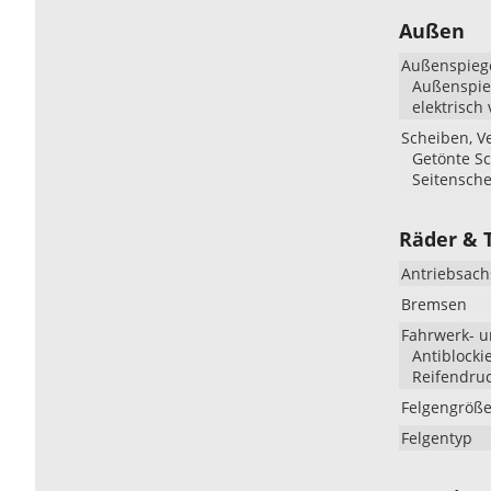
Außen
Außenspieg
Außenspieg
elektrisch 
Scheiben, V
Getönte Sc
Seitensch
Räder & 
Antriebsach
Bremsen
Fahrwerk- 
Antiblocki
Reifendruc
Felgengröß
Felgentyp