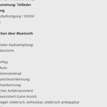
stattung: Teilleder
ung
tzbefestigung / ISOFIX
s
chen über Bluetooth
italer Radioempfang)
ldschirm
rPlay
Auto
ktionslenkrad
szeichenerkennung
itserkennung
her Anfahrassistent
assistent (Lane Assist)
egel: elektrisch, beheizbar, elektrisch anklappbar