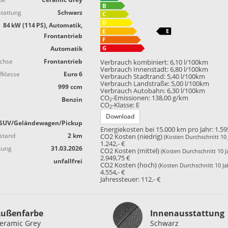
tattung
Schwarz
84 kW (114 PS), Automatik,
Frontantrieb
Automatik
achse
Frontantrieb
Verbrauch kombiniert:
6,10 l/100km
Verbrauch Innenstadt:
6,80 l/100km
fklasse
Euro 6
Verbrauch Stadtrand:
5,40 l/100km
Verbrauch Landstraße:
5,00 l/100km
999 ccm
Verbrauch Autobahn:
6,30 l/100km
CO
-Emissionen:
138,00 g/km
Benzin
2
CO
-Klasse:
E
2
Download
SUV/Geländewagen/Pickup
Energiekosten bei 15.000 km pro Jahr:
1.59
stand
2 km
CO2 Kosten (niedrig)
(Kosten Durchschnitt 10 
1.242,- €
sung
31.03.2026
CO2 Kosten (mittel)
(Kosten Durchschnitt 10 J
2.949,75 €
unfallfrei
CO2 Kosten (hoch)
(Kosten Durchschnitt 10 Ja
4.554,- €
Jahressteuer:
112,- €
Innenausstattung
ußenfarbe
Innenausstattung
eramic Grey
Schwarz