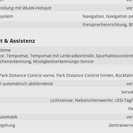
bindung mit WLAN-Hotspot
vo
system
Navigation, Navigation p
Freisprecheinrichtung, B
t & Assistenz
steme
r, Tempomat, Tempomat mit Lenkradkontrolle, Spurhalteassistent
ichenerkennung, Müdigkeitserkennungs-Sensor
Park Distance Control vorne, Park Distance Control hinten, Rückfa
l automatisch abblendend
vo
Servo
Lichtsensor, Nebelscheinwerfer, LED-Tagf
Pa
Automatik
vo
iegelung
Zentralverr