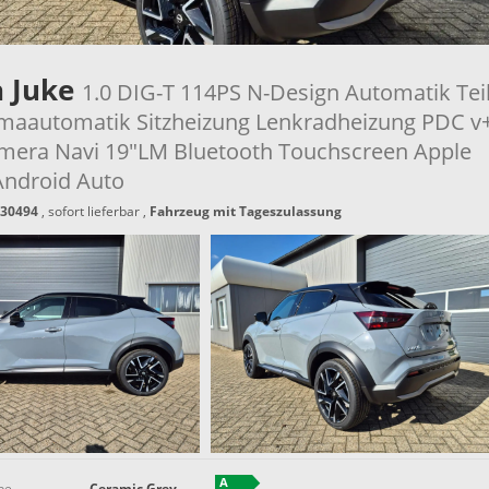
n Juke
1.0 DIG-T 114PS N-Design Automatik Teil
imaautomatik Sitzheizung Lenkradheizung PDC v
mera Navi 19"LM Bluetooth Touchscreen Apple
Android Auto
30494
,
sofort lieferbar
,
Fahrzeug mit Tageszulassung
be
Ceramic Grey