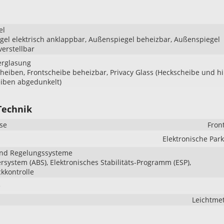
el
el elektrisch anklappbar, Außenspiegel beheizbar, Außenspiegel
verstellbar
erglasung
heiben, Frontscheibe beheizbar, Privacy Glass (Heckscheibe und h
eiben abgedunkelt)
Technik
se
Fron
Elektronische Pa
und Regelungssysteme
ersystem (ABS), Elektronisches Stabilitäts-Programm (ESP),
kkontrolle
e
Leichtmet