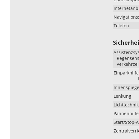
Internetan
Navigations
Telefon
Sicherhei
Assistenzsy
Regensenso
Verkehrze
Einparkhilfe
Innenspiege
Lenkung
Lichttechnik
Pannenhilfe
Start/Stop-
Zentralverr