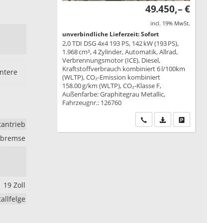
49.450,– €
incl. 19% MwSt.
unverbindliche Lieferzeit: Sofort
2,0 TDI DSG 4x4 193 PS, 142 kW (193 PS),
1.968 cm³, 4 Zylinder, Automatik, Allrad,
Verbrennungsmotor (ICE), Diesel,
Kraftstoffverbrauch kombiniert 6 l/100km
intere
(WLTP), CO₂-Emission kombiniert
158.00 g/km (WLTP), CO₂-Klasse F,
Außenfarbe: Graphitegrau Metallic,
Fahrzeugnr.: 126760
Wir rufen Sie an
PDF-Datei, Fahrzeu
Drucken, park
tantrieb
rkbremse
19 Zoll
allfelge