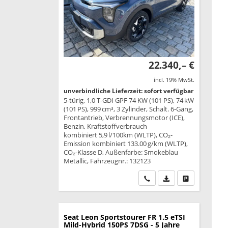
22.340,– €
incl. 19% MwSt.
unverbindliche Lieferzeit: sofort verfügbar
5-türig, 1,0 T-GDI GPF 74 KW (101 PS), 74 kW
(101 PS), 999 cm³, 3 Zylinder, Schalt. 6-Gang,
Frontantrieb, Verbrennungsmotor (ICE),
Benzin, Kraftstoffverbrauch
kombiniert 5,9 l/100km (WLTP), CO₂-
Emission kombiniert 133.00 g/km (WLTP),
CO₂-Klasse D, Außenfarbe: Smokeblau
Metallic, Fahrzeugnr.: 132123
Wir rufen Sie an
PDF-Datei, Fahrzeu
Drucken, park
Seat Leon Sportstourer
FR 1.5 eTSI
Mild-Hybrid 150PS 7DSG - 5 Jahre