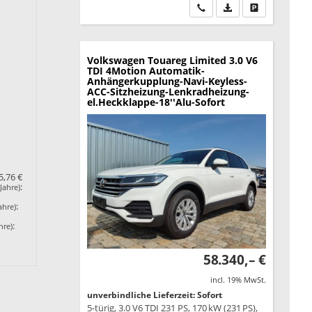
Wir rufen Sie an
PDF-Datei, Fahrzeu
Drucken, park
Volkswagen Touareg
Limited 3.0 V6
TDI 4Motion Automatik-
Anhängerkupplung-Navi-Keyless-
ACC-Sitzheizung-Lenkradheizung-
el.Heckklappe-18''Alu-Sofort
5,76 €
:
Jahre)
:
ahre)
:
hre)
58.340,– €
incl. 19% MwSt.
unverbindliche Lieferzeit: Sofort
5-türig, 3.0 V6 TDI 231 PS, 170 kW (231 PS),