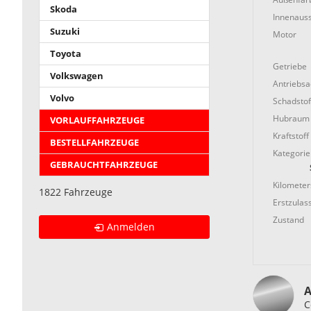
Skoda
Innenauss
Suzuki
Motor
Toyota
Getriebe
Volkswagen
Antriebs
Volvo
Schadstof
Hubraum
VORLAUFFAHRZEUGE
Kraftstoff
BESTELLFAHRZEUGE
Kategorie
GEBRAUCHTFAHRZEUGE
Kilometer
1822 Fahrzeuge
Erstzulas
Zustand
Anmelden
A
C