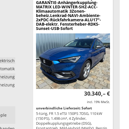
GARANTIE-Anhängerkupplung-
MATRIX LED-WINTER-SHZ-ACC-
Klimaautomatik 3Zonen-
beheiz.Lenkrad-NAVI-Ambiente-
2xPDC-Rückfahrkamera-ALU17"-
DAB-elektr. Fensterheber-RDKS-
Sunset-USB-Sofort
ektrisch
tomatik
dheizung
zheizung
30.340,– €
incl. 19% MwSt.
unverbindliche Lieferzeit: Sofort
5-türig, FR 1.5 eTSI 150PS 7DSG, 110 kW
pple
(150 PS), 1.498 cm³, 4 Zylinder,
Doppelkupplungsgetriebe (DSG),
Frontantrieb, Mild-Hybrid (MHEV), Benzin,
rhanden