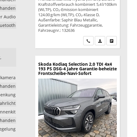
Kraftstoffverbrauch kombiniert 5,4 l/100km
rhanden
(WLTP), CO₂-Emission kombiniert
124.00 g/km (WLTP), CO₂-Klasse D,
er Audio
Außenfarbe: Saphir Blau Metallic,
luetooth
Garantieleistung: Fahrzeuggarantie,
Fahrzeugnr.: 132636
Wir rufen Sie an
PDF-Datei, Fahrzeu
Drucken, park
,
Skoda Kodiaq
Selection 2,0 TDI 4x4
193 PS DSG-4 Jahre Garantie-beheizte
Frontscheibe-Navi-Sofort
hrkamera
rhanden
lenkung
ahrlicht
nnenkit
rhanden
iegelung