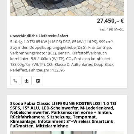
27.450,– €
incl. 19% MwSt.
unverbindliche Lieferzeit: Sofort
5-türig, 1,0 TSI 85 KW (116 PS) DSG, 85 kW (116 PS), 999 cm³,
3 Zylinder, Doppelkupplungsgetriebe (DSG), Frontantrieb,
Verbrennungsmotor (ICE), Benzin, Kraftstoffverbrauch
kombiniert 5,8 l/100km (WLTP), CO₂-Emission kombiniert
133.00 g/km (WLTP), CO₂-Klasse D, Außenfarbe: Depp Black
Perleffect, Fahrzeugnr.: 132396
Wir rufen Sie an
PDF-Datei, Fahrzeugexposé drucken
Drucken, parken oder vergleichen
Skoda Fabia
Classic LIEFERUNG KOSTENLOS! 1.0 TSI
95PS, 15" ALU, LED-Scheinwerfer, M-Lederlenkrad,
Nebelscheinwerfer, Parksensoren vorne + hinten,
Rückfahrkamera, Sitzheizung, Tempomat,
Klimaanlage, Infotainment 8"+Wireless SmartLink,
Fußmatten, Mittelarmlehne