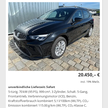
20.450,– €
incl. 19% MwSt.
unverbindliche Lieferzeit: Sofort
5-türig, 70 kW (95 PS), 999 cm³, 3 Zylinder, Schalt. 5-Gang,
Frontantrieb, Verbrennungsmotor (ICE), Benzin,
Kraftstoffverbrauch kombiniert 5,1 l/100km (WLTP), CO₂-
Emission kombiniert 115.00 g/km (WLTP), CO₂-Klasse C,