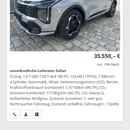
35.550,– €
incl. 19% MwSt.
unverbindliche Lieferzeit: Sofort
5-türig, 1.6 T-GDI 7 DCT 4x4 180 PS, 132 kW (179 PS), 1.598 cm³,
4 Zylinder, Automatik, Allrad, Verbrennungsmotor (ICE), Benzin,
Kraftstoffverbrauch kombiniert 7,3 l/100km (WLTP), CO₂-
Emission kombiniert 177.00 g/km (WLTP), CO₂-Klasse G,
Außenfarbe: Wolfgrau, Zustand, Aussehen: 1, sehr gut,
Nichtraucher-Fahrzeug, Zustand: unfallfrei, Fahrzeugnr.: 132456
Wir rufen Sie an
PDF-Datei, Fahrzeugexposé drucken
Drucken, parken oder vergleichen