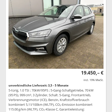
19.450,– €
incl. 19% MwSt.
unverbindliche Lieferzeit: 3,5 - 5 Monate
5-türig, 1.0 TSI ; 70kW/95PS ; 5-Gang-Schaltgetriebe, 70 kW
(95 PS), 999 cm³, 3 Zylinder, Schalt. 5-Gang, Frontantrieb,
Verbrennungsmotor (ICE), Benzin, Kraftstoffverbrauch
kombiniert 5,1 l/100km (WLTP), CO₂-Emission kombiniert
115.00 g/km (WLTP), CO₂-Klasse C, Garantieleistung: