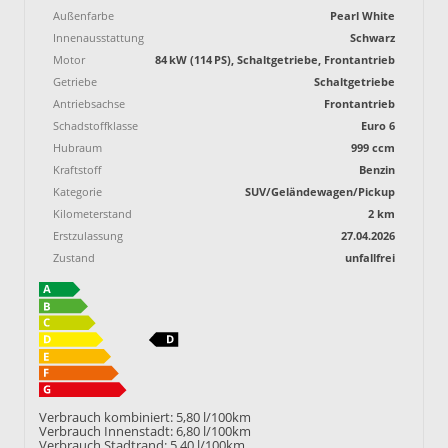
Außenfarbe
Pearl White
Innenausstattung
Schwarz
Motor
84 kW (114 PS), Schaltgetriebe, Frontantrieb
Getriebe
Schaltgetriebe
Antriebsachse
Frontantrieb
Schadstoffklasse
Euro 6
Hubraum
999 ccm
Kraftstoff
Benzin
Kategorie
SUV/Geländewagen/Pickup
Kilometerstand
2 km
Erstzulassung
27.04.2026
Zustand
unfallfrei
Verbrauch kombiniert:
5,80 l/100km
Verbrauch Innenstadt:
6,80 l/100km
Verbrauch Stadtrand:
5,40 l/100km