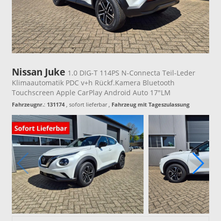
Nissan Juke
1.0 DIG-T 114PS N-Connecta Teil-Leder
Klimaautomatik PDC v+h Rückf.Kamera Bluetooth
Touchscreen Apple CarPlay Android Auto 17"LM
Fahrzeugnr.
:
131174
,
sofort lieferbar
,
Fahrzeug mit Tageszulassung