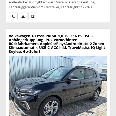
Außenfarbe: Midnightschwarz Metallic, Garantieleistung:
Fahrzeuggarantie vom Hersteller, Fahrzeugnr.: 127263
Wir rufen Sie an
PDF-Datei, Fahrzeugexposé drucken
Drucken, parken oder vergleichen
Volkswagen T-Cross
PRIME 1,0 TSI 116 PS DSG -
Anhängerkupplung- PDC vorne/hinten-
Rückfahrkamera-AppleCarPlay/AndroidAuto-2 Zonen
Klimaautomatik-USB C-ACC inkl. TravelAssist-IQ Light-
Keyless Go-Sofort