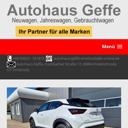
Menü
+49 03623 - 331873
autohaus-geffe-ernstroda@t-online.de
Autohaus Geffe, Cumbacher Straße 17, 99894 Friedrichroda
OT Ernstroda