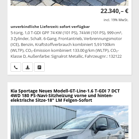
22.340,– €
incl. 19% MwSt.
unverbindliche Lieferzeit: sofort verfügbar
5-türig, 1,0 T-GDI GPF 74 KW (101 PS), 74 kW (101 PS), 999 cm³,
3 Zylinder, Schalt. 6-Gang, Frontantrieb, Verbrennungsmotor
(ICE), Benzin, Kraftstoffverbrauch kombiniert 5,9 l/100km
(WLTP), CO₂-Emission kombiniert 133.00 g/km (WLTP), CO₂-
Klasse D, Außenfarbe: Signalrot Metallic, Fahrzeugnr.: 132122
Wir rufen Sie an
PDF-Datei, Fahrzeugexposé drucken
Drucken, parken oder vergleichen
Kia Sportage
Neues Modell-GT-Line-1.6 T-GDI 7 DCT
4WD 180 PS-Navi-Sitzheizung vorne und hinten-
elektrische Sitze-18" LM Felgen-Sofort