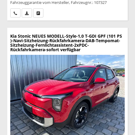
Fahrzeuggarantie vom Hersteller, Fahrzeugnr.: 107327
Wir rufen Sie an
PDF-Datei, Fahrzeugexposé drucken
Drucken, parken oder vergleichen
Kia Stonic
NEUES MODELL-Style-1,0 T-GDI GPF (101 PS
)-Navi-Sitzheizung-Rückfahrkamera-DAB-Tempomat-
Sitzheizung-Fernlichtassistent-2xPDC-
Rückfahrkamera-sofort verfügbar