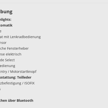
ibung
hlights:
tomatik
e
t mit Lenkradbedienung
nsor
ische Fensterheber
se elektrisch
de Select
bedienung
Entry / Motorstartknopf
stattung: Teilleder
tzbefestigung / ISOFIX
s
chen über Bluetooth