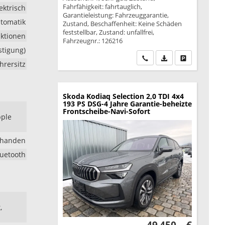
Fahrfähigkeit: fahrtauglich,
ektrisch
Garantieleistung: Fahrzeuggarantie,
tomatik
Zustand, Beschaffenheit: Keine Schäden
feststellbar, Zustand: unfallfrei,
nktionen
Fahrzeugnr.: 126216
stigung)
Wir rufen Sie an
PDF-Datei, Fahrzeu
Drucken, park
hrersitz
Skoda Kodiaq
Selection 2,0 TDI 4x4
193 PS DSG-4 Jahre Garantie-beheizte
Frontscheibe-Navi-Sofort
pple
rhanden
luetooth
,