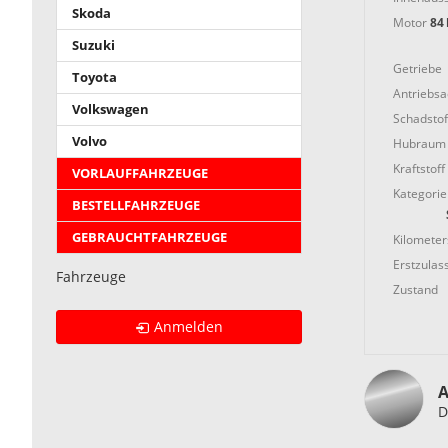
Skoda
Motor
84 
Suzuki
Getriebe
Toyota
Antriebs
Volkswagen
Schadstof
Volvo
Hubraum
Kraftstoff
VORLAUFFAHRZEUGE
Kategorie
BESTELLFAHRZEUGE
GEBRAUCHTFAHRZEUGE
Kilometer
Erstzulas
Fahrzeuge
Zustand
Anmelden
A
D