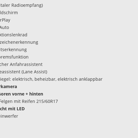
italer Radioempfang)
ldschirm
rPlay
Auto
ktionslenkrad
szeichenerkennung
itserkennung
bremsfunktion
her Anfahrassistent
assistent (Lane Assist)
egel: elektrisch, beheizbar, elektrisch anklappbar
rkamera
oren vorne + hinten
Felgen mit Reifen 215/60R17
icht mit LED
inwerfer