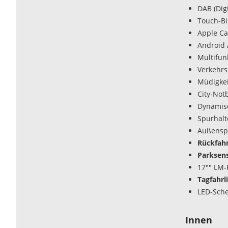
DAB (Dig
Touch-Bi
Apple Ca
Android 
Multifun
Verkehr
Müdigke
City-Not
Dynamisc
Spurhalte
Außenspi
Rückfah
Parksens
17"" LM-
Tagfahrl
LED-Sche
Innen