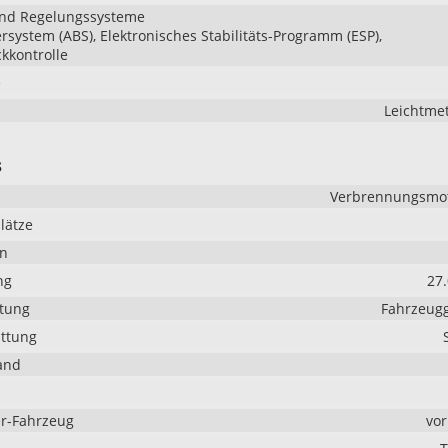
und Regelungssysteme
ersystem (ABS), Elektronisches Stabilitäts-Programm (ESP),
kkontrolle
e
Leichtmet
s
Verbrennungsmoto
lätze
en
ng
27
stung
Fahrzeugg
ttung
and
r-Fahrzeug
vo