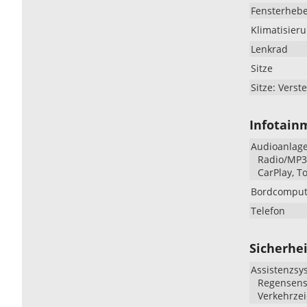
Fensterheb
Klimatisier
Lenkrad
Sitze
Sitze: Verste
Infotain
Audioanlag
Radio/MP3-
CarPlay, T
Bordcomput
Telefon
Sicherhei
Assistenzsy
Regensenso
Verkehrze