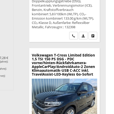
Doppelkupplungsgetriebe (DSG),
Frontantrieb, Verbrennungsmotor (ICE),
Benzin, Kraftstoffverbrauch
kombiniert 5,8 l/100km (WLTP), CO₂-
Emission kombiniert 133.00 g/km (WLTP),
CO₂-Klasse D, Außenfarbe: Reflexsilber
Metallic, Fahrzeugnr.: 132398
Wir rufen Sie an
PDF-Datei, Fahrzeu
Drucken, park
Volkswagen T-Cross
Limited Edition
7,28 €
1,5 TSI 150 PS DSG - PDC
:
Jahre)
vorne/hinten-Rückfahrkamera-
AppleCarPlay/AndroidAuto-2 Zonen
:
ahre)
Klimaautomatik-USB C-ACC inkl.
TravelAssist-LED-Keyless Go-Sofort
:
hre)