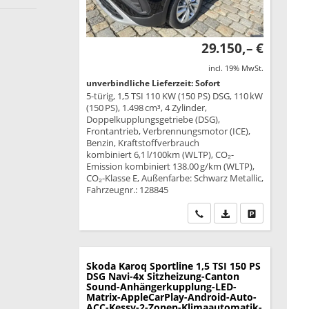
29.150,– €
incl. 19% MwSt.
unverbindliche Lieferzeit: Sofort
5-türig, 1,5 TSI 110 KW (150 PS) DSG, 110 kW
(150 PS), 1.498 cm³, 4 Zylinder,
Doppelkupplungsgetriebe (DSG),
Frontantrieb, Verbrennungsmotor (ICE),
Benzin, Kraftstoffverbrauch
kombiniert 6,1 l/100km (WLTP), CO₂-
Emission kombiniert 138.00 g/km (WLTP),
CO₂-Klasse E, Außenfarbe: Schwarz Metallic,
Fahrzeugnr.: 128845
Wir rufen Sie an
PDF-Datei, Fahrzeu
Drucken, park
Skoda Karoq
Sportline 1,5 TSI 150 PS
DSG Navi-4x Sitzheizung-Canton
Sound-Anhängerkupplung-LED-
Matrix-AppleCarPlay-Android-Auto-
ACC-Kessy-2-Zonen-Klimaautomatik-