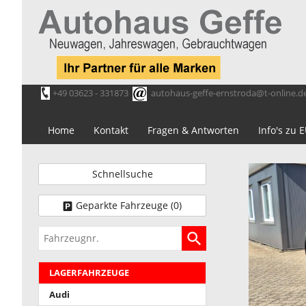
+49 03623 - 331873
autohaus-geffe-ernstroda@t-online.d
Home
Kontakt
Fragen & Antworten
Info's zu
Schnellsuche
Geparkte Fahrzeuge (
0
)
Fahrzeugnr.
LAGERFAHRZEUGE
Audi