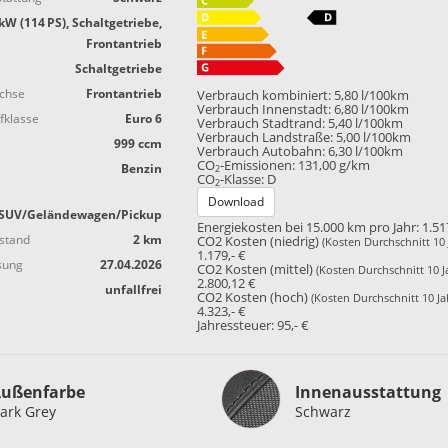
kW (114 PS), Schaltgetriebe,
Frontantrieb
Schaltgetriebe
achse
Frontantrieb
Verbrauch kombiniert:
5,80 l/100km
Verbrauch Innenstadt:
6,80 l/100km
fklasse
Euro 6
Verbrauch Stadtrand:
5,40 l/100km
Verbrauch Landstraße:
5,00 l/100km
999 ccm
Verbrauch Autobahn:
6,30 l/100km
CO
-Emissionen:
131,00 g/km
Benzin
2
CO
-Klasse:
D
2
Download
SUV/Geländewagen/Pickup
Energiekosten bei 15.000 km pro Jahr:
1.51
stand
2 km
CO2 Kosten (niedrig)
(Kosten Durchschnitt 10 
1.179,- €
sung
27.04.2026
CO2 Kosten (mittel)
(Kosten Durchschnitt 10 J
2.800,12 €
unfallfrei
CO2 Kosten (hoch)
(Kosten Durchschnitt 10 Ja
4.323,- €
Jahressteuer:
95,- €
Innenausstattung
ußenfarbe
Innenausstattung
ark Grey
Schwarz