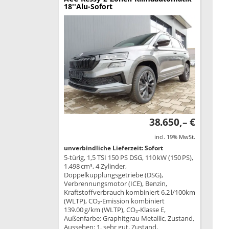
18''Alu-Sofort
38.650,– €
incl. 19% MwSt.
unverbindliche Lieferzeit: Sofort
5-türig, 1,5 TSI 150 PS DSG, 110 kW (150 PS),
1.498 cm³, 4 Zylinder,
Doppelkupplungsgetriebe (DSG),
Verbrennungsmotor (ICE), Benzin,
Kraftstoffverbrauch kombiniert 6,2 l/100km
(WLTP), CO₂-Emission kombiniert
139.00 g/km (WLTP), CO₂-Klasse E,
Außenfarbe: Graphitgrau Metallic, Zustand,
Aussehen: 1, sehr gut, Zustand,