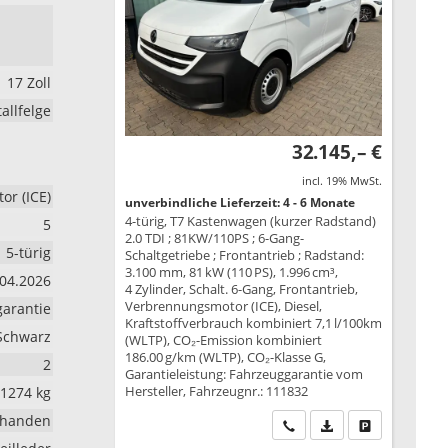
17 Zoll
allfelge
32.145,– €
incl. 19% MwSt.
r (ICE)
unverbindliche Lieferzeit: 4 - 6 Monate
4-türig, T7 Kastenwagen (kurzer Radstand)
5
2.0 TDI ; 81KW/110PS ; 6-Gang-
5-türig
Schaltgetriebe ; Frontantrieb ; Radstand:
3.100 mm, 81 kW (110 PS), 1.996 cm³,
.04.2026
4 Zylinder, Schalt. 6-Gang, Frontantrieb,
Verbrennungsmotor (ICE), Diesel,
arantie
Kraftstoffverbrauch kombiniert 7,1 l/100km
Schwarz
(WLTP), CO₂-Emission kombiniert
186.00 g/km (WLTP), CO₂-Klasse G,
2
Garantieleistung: Fahrzeuggarantie vom
Hersteller, Fahrzeugnr.: 111832
1274 kg
rhanden
Wir rufen Sie an
PDF-Datei, Fahrzeu
Drucken, park