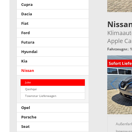
Cupra
Dacia
Nissa
Fiat
Klimaaut
Ford
Apple Ca
Futura
Fahrzeugnr.
:
1
Hyundai
Kia
Nissan
Juke
Qashqai
Townstar Lieferwagen
Opel
Porsche
Außenfar
Seat
Innenauss