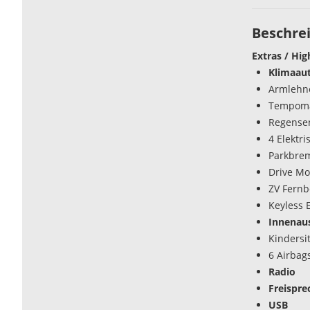
Beschre
Extras / Hig
Klimaau
Armlehn
Tempoma
Regense
4 Elektr
Parkbrem
Drive Mo
ZV Fern
Keyless 
Innenaus
Kindersi
6 Airbag
Radio
Freispre
USB