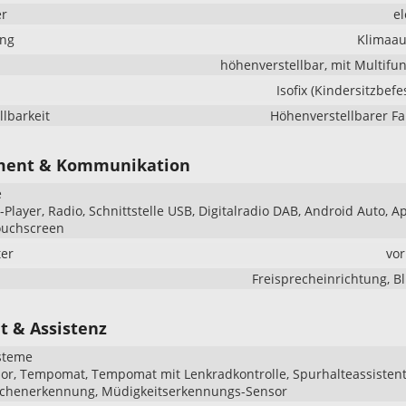
er
el
ung
Klimaau
höhenverstellbar, mit Multifu
Isofix (Kindersitzbefe
llbarkeit
Höhenverstellbarer Fa
ment & Kommunikation
e
Player, Radio, Schnittstelle USB, Digitalradio DAB, Android Auto, A
ouchscreen
er
vo
Freisprecheinrichtung, B
t & Assistenz
steme
r, Tempomat, Tempomat mit Lenkradkontrolle, Spurhalteassistent
ichenerkennung, Müdigkeitserkennungs-Sensor