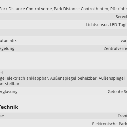
Park Distance Control vorne, Park Distance Control hinten, Rückfa
Servo
Lichtsensor, LED-Tagf
Automatik
vo
iegelung
Zentralverr
el
el elektrisch anklappbar, Außenspiegel beheizbar, Außenspiegel
verstellbar
erglasung
Getönte S
Technik
se
Fron
Elektronische Pa