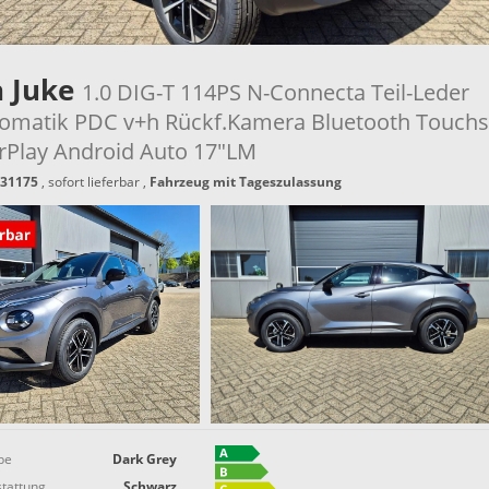
n Juke
1.0 DIG-T 114PS N-Connecta Teil-Leder
omatik PDC v+h Rückf.Kamera Bluetooth Touch
rPlay Android Auto 17"LM
31175
,
sofort lieferbar
,
Fahrzeug mit Tageszulassung
be
Dark Grey
tattung
Schwarz