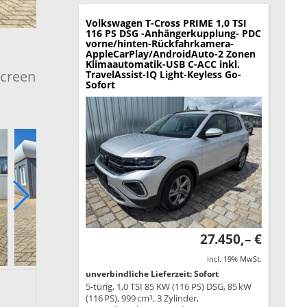
Volkswagen T-Cross
PRIME 1,0 TSI
116 PS DSG -Anhängerkupplung- PDC
vorne/hinten-Rückfahrkamera-
AppleCarPlay/AndroidAuto-2 Zonen
Klimaautomatik-USB C-ACC inkl.
screen
TravelAssist-IQ Light-Keyless Go-
Sofort
27.450,– €
incl. 19% MwSt.
unverbindliche Lieferzeit: Sofort
5-türig, 1,0 TSI 85 KW (116 PS) DSG, 85 kW
(116 PS), 999 cm³, 3 Zylinder,