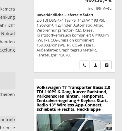
49.450,– €
hrkamera
incl. 19% MwSt.
unverbindliche Lieferzeit: Sofort
lenkung
2,0 TDI DSG 4x4 193 PS, 142 kW (193 PS),
ahrlicht
1.968 cm³, 4 Zylinder, Automatik, Allrad,
Verbrennungsmotor (ICE), Diesel,
Notrad
Kraftstoffverbrauch kombiniert 6 l/100km
(WLTP), CO₂-Emission kombiniert
rhanden
158.00 g/km (WLTP), CO₂-Klasse F,
iegelung
Außenfarbe: Graphitegrau Metallic,
Fahrzeugnr.: 126760
Wir rufen Sie an
PDF-Datei, Fahrzeu
Drucken, park
Volkswagen T7 Transporter
Basis 2.0
TDI 110PS 6-Gang kurzer Radstand,
cheiben
Parksensoren hinten, Tempomat,
Zentralverriegelung + Keyless Start,
Radio 13" Wireless App-Connect,
Schiebetüre rechts, Heckklappe
tantrieb
rkbremse