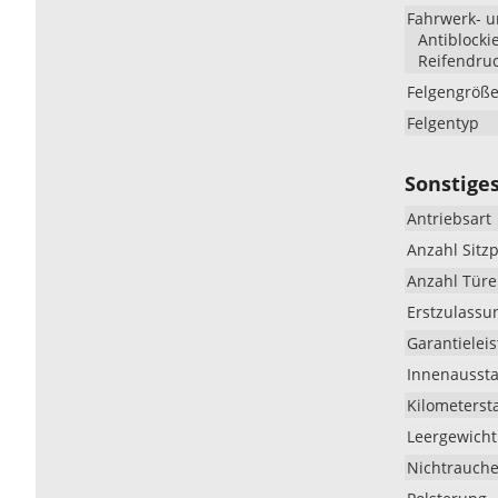
Fahrwerk- 
Antiblocki
Reifendruc
Felgengröß
Felgentyp
Sonstige
Antriebsart
Anzahl Sitzp
Anzahl Tür
Erstzulassu
Garantielei
Innenaussta
Kilometerst
Leergewicht
Nichtrauche