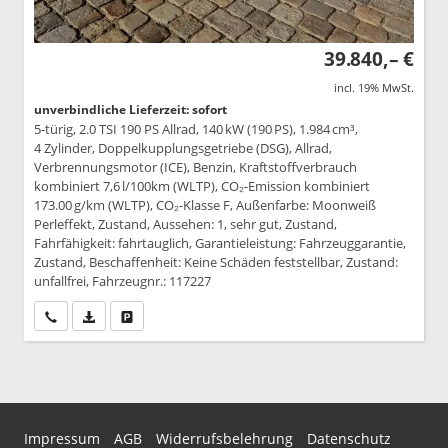
39.840,– €
incl. 19% MwSt.
unverbindliche Lieferzeit: sofort
5-türig, 2.0 TSI 190 PS Allrad, 140 kW (190 PS), 1.984 cm³,
4 Zylinder, Doppelkupplungsgetriebe (DSG), Allrad,
Verbrennungsmotor (ICE), Benzin, Kraftstoffverbrauch
kombiniert 7,6 l/100km (WLTP), CO₂-Emission kombiniert
173.00 g/km (WLTP), CO₂-Klasse F, Außenfarbe: Moonweiß
Perleffekt, Zustand, Aussehen: 1, sehr gut, Zustand,
Fahrfähigkeit: fahrtauglich, Garantieleistung: Fahrzeuggarantie,
Zustand, Beschaffenheit: Keine Schäden feststellbar, Zustand:
unfallfrei, Fahrzeugnr.: 117227
Wir rufen Sie an
PDF-Datei, Fahrzeugexposé drucken
Drucken, parken oder vergleichen
Impressum
AGB
Widerrufsbelehrung
Datenschutz