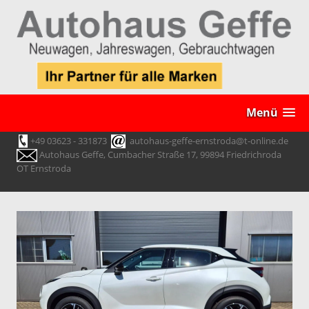
Menü
+49 03623 - 331873
autohaus-geffe-ernstroda@t-online.de
Autohaus Geffe, Cumbacher Straße 17, 99894 Friedrichroda
OT Ernstroda