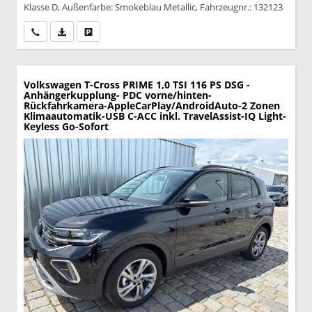
Klasse D, Außenfarbe: Smokeblau Metallic, Fahrzeugnr.: 132123
Wir rufen Sie an
PDF-Datei, Fahrzeugexposé drucken
Drucken, parken oder vergleichen
Volkswagen T-Cross
PRIME 1,0 TSI 116 PS DSG -
Anhängerkupplung- PDC vorne/hinten-
Rückfahrkamera-AppleCarPlay/AndroidAuto-2 Zonen
Klimaautomatik-USB C-ACC inkl. TravelAssist-IQ Light-
Keyless Go-Sofort