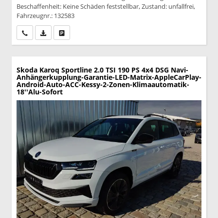
Beschaffenheit: Keine Schäden feststellbar, Zustand: unfallfrei,
Fahrzeugnr.: 132583
Wir rufen Sie an
PDF-Datei, Fahrzeugexposé drucken
Drucken, parken oder vergleichen
Skoda Karoq
Sportline 2.0 TSI 190 PS 4x4 DSG Navi-
Anhängerkupplung-Garantie-LED-Matrix-AppleCarPlay-
Android-Auto-ACC-Kessy-2-Zonen-Klimaautomatik-
18''Alu-Sofort