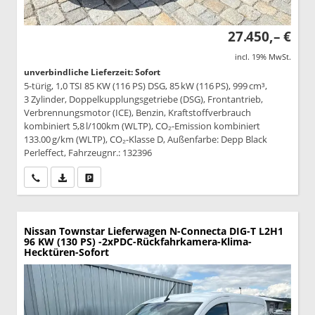
27.450,– €
incl. 19% MwSt.
unverbindliche Lieferzeit: Sofort
5-türig, 1,0 TSI 85 KW (116 PS) DSG, 85 kW (116 PS), 999 cm³,
3 Zylinder, Doppelkupplungsgetriebe (DSG), Frontantrieb,
Verbrennungsmotor (ICE), Benzin, Kraftstoffverbrauch
kombiniert 5,8 l/100km (WLTP), CO₂-Emission kombiniert
133.00 g/km (WLTP), CO₂-Klasse D, Außenfarbe: Depp Black
Perleffect, Fahrzeugnr.: 132396
Wir rufen Sie an
PDF-Datei, Fahrzeugexposé drucken
Drucken, parken oder vergleichen
Nissan Townstar Lieferwagen
N-Connecta DIG-T L2H1
96 KW (130 PS) -2xPDC-Rückfahrkamera-Klima-
Hecktüren-Sofort