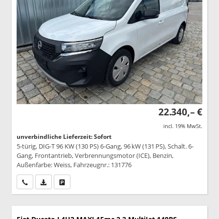
22.340,– €
incl. 19% MwSt.
unverbindliche Lieferzeit: Sofort
5-türig, DIG-T 96 KW (130 PS) 6-Gang, 96 kW (131 PS), Schalt. 6-
Gang, Frontantrieb, Verbrennungsmotor (ICE), Benzin,
Außenfarbe: Weiss, Fahrzeugnr.: 131776
Wir rufen Sie an
PDF-Datei, Fahrzeugexposé drucken
Drucken, parken oder vergleichen