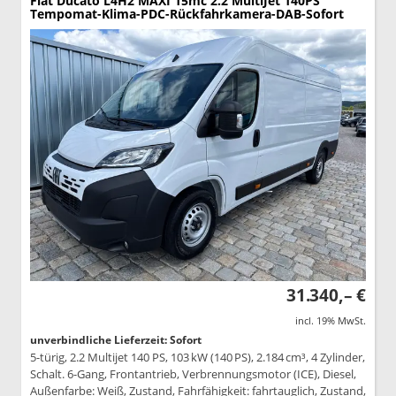
Fiat Ducato
L4H2 MAXI 15mc 2.2 MultiJet 140PS
Tempomat-Klima-PDC-Rückfahrkamera-DAB-Sofort
31.340,– €
incl. 19% MwSt.
unverbindliche Lieferzeit: Sofort
5-türig, 2.2 Multijet 140 PS, 103 kW (140 PS), 2.184 cm³, 4 Zylinder,
Schalt. 6-Gang, Frontantrieb, Verbrennungsmotor (ICE), Diesel,
Außenfarbe: Weiß, Zustand, Fahrfähigkeit: fahrtauglich, Zustand,