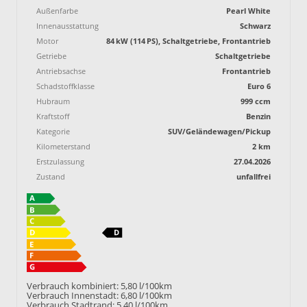
Außenfarbe
Pearl White
Innenausstattung
Schwarz
Motor
84 kW (114 PS), Schaltgetriebe, Frontantrieb
Getriebe
Schaltgetriebe
Antriebsachse
Frontantrieb
Schadstoffklasse
Euro 6
Hubraum
999 ccm
Kraftstoff
Benzin
Kategorie
SUV/Geländewagen/Pickup
Kilometerstand
2 km
Erstzulassung
27.04.2026
Zustand
unfallfrei
Verbrauch kombiniert:
5,80 l/100km
Verbrauch Innenstadt:
6,80 l/100km
Verbrauch Stadtrand:
5,40 l/100km