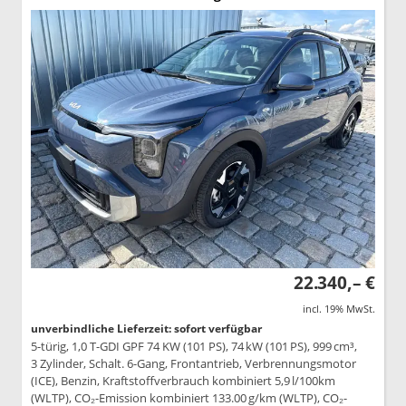
22.340,– €
incl. 19% MwSt.
unverbindliche Lieferzeit: sofort verfügbar
5-türig, 1,0 T-GDI GPF 74 KW (101 PS), 74 kW (101 PS), 999 cm³,
3 Zylinder, Schalt. 6-Gang, Frontantrieb, Verbrennungsmotor
(ICE), Benzin, Kraftstoffverbrauch kombiniert 5,9 l/100km
(WLTP), CO₂-Emission kombiniert 133.00 g/km (WLTP), CO₂-