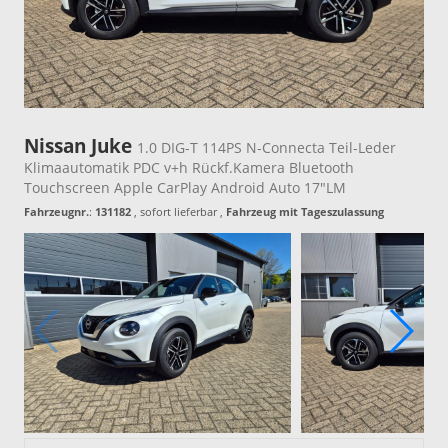
Nissan Juke
1.0 DIG-T 114PS N-Connecta Teil-Leder
Klimaautomatik PDC v+h Rückf.Kamera Bluetooth
Touchscreen Apple CarPlay Android Auto 17"LM
Fahrzeugnr.
:
131182
,
sofort lieferbar
,
Fahrzeug mit Tageszulassung