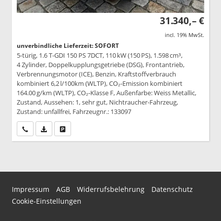
31.340,– €
incl. 19% MwSt.
unverbindliche Lieferzeit: SOFORT
5-türig, 1.6 T-GDI 150 PS 7DCT, 110 kW (150 PS), 1.598 cm³,
4 Zylinder, Doppelkupplungsgetriebe (DSG), Frontantrieb,
Verbrennungsmotor (ICE), Benzin, Kraftstoffverbrauch
kombiniert 6,2 l/100km (WLTP), CO₂-Emission kombiniert
164.00 g/km (WLTP), CO₂-Klasse F, Außenfarbe: Weiss Metallic,
Zustand, Aussehen: 1, sehr gut, Nichtraucher-Fahrzeug,
Zustand: unfallfrei, Fahrzeugnr.: 133097
Wir rufen Sie an
PDF-Datei, Fahrzeugexposé drucken
Drucken, parken oder vergleichen
Impressum
AGB
Widerrufsbelehrung
Datenschutz
Cookie-Einstellungen