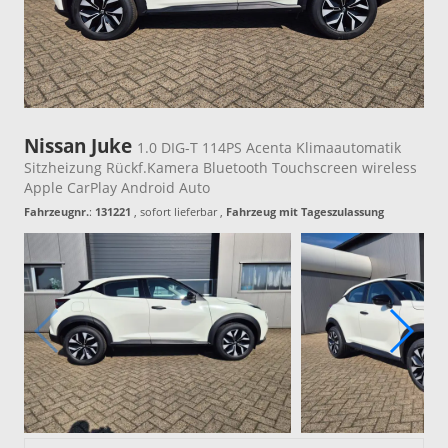
Nissan Juke
1.0 DIG-T 114PS Acenta Klimaautomatik
Sitzheizung Rückf.Kamera Bluetooth Touchscreen wireless
Apple CarPlay Android Auto
Fahrzeugnr.
:
131221
,
sofort lieferbar
,
Fahrzeug mit Tageszulassung