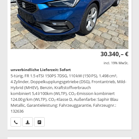
30.340,– €
incl. 19% MwSt.
unverbindliche Lieferzeit: Sofort
5-türig, FR 1.5 eTSI 150PS 7DSG, 110 kW (150 PS), 1.498 cm³,
4 Zylinder, Doppelkupplungsgetriebe (DSG), Frontantrieb, Mild-
Hybrid (MHEV), Benzin, Kraftstoffverbrauch
kombiniert 5,4 l/100km (WLTP), CO₂-Emission kombiniert
124.00 g/km (WLTP), CO₂-Klasse D, Außenfarbe: Saphir Blau
Metallic, Garantieleistung: Fahrzeuggarantie, Fahrzeugnr.:
132636
Wir rufen Sie an
PDF-Datei, Fahrzeugexposé drucken
Drucken, parken oder vergleichen