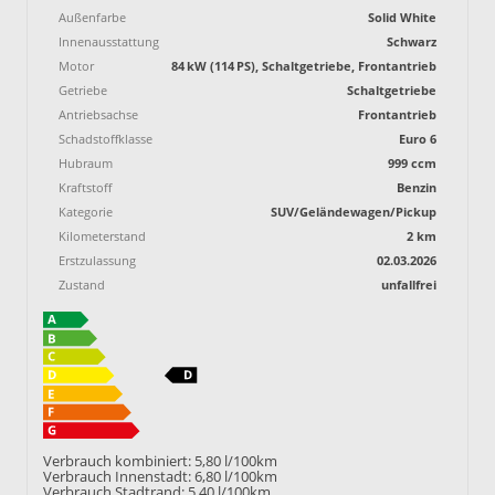
Außenfarbe
Solid White
Innenausstattung
Schwarz
Motor
84 kW (114 PS), Schaltgetriebe, Frontantrieb
Getriebe
Schaltgetriebe
Antriebsachse
Frontantrieb
Schadstoffklasse
Euro 6
Hubraum
999 ccm
Kraftstoff
Benzin
Kategorie
SUV/Geländewagen/Pickup
Kilometerstand
2 km
Erstzulassung
02.03.2026
Zustand
unfallfrei
Verbrauch kombiniert:
5,80 l/100km
Verbrauch Innenstadt:
6,80 l/100km
Verbrauch Stadtrand:
5,40 l/100km