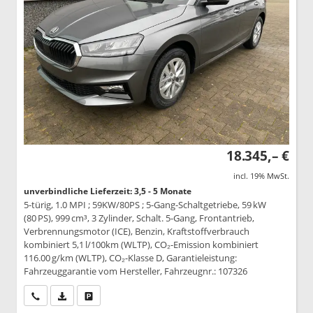
18.345,– €
incl. 19% MwSt.
unverbindliche Lieferzeit: 3,5 - 5 Monate
5-türig, 1.0 MPI ; 59KW/80PS ; 5-Gang-Schaltgetriebe, 59 kW
(80 PS), 999 cm³, 3 Zylinder, Schalt. 5-Gang, Frontantrieb,
Verbrennungsmotor (ICE), Benzin, Kraftstoffverbrauch
kombiniert 5,1 l/100km (WLTP), CO₂-Emission kombiniert
116.00 g/km (WLTP), CO₂-Klasse D, Garantieleistung:
Fahrzeuggarantie vom Hersteller, Fahrzeugnr.: 107326
Wir rufen Sie an
PDF-Datei, Fahrzeugexposé drucken
Drucken, parken oder vergleichen