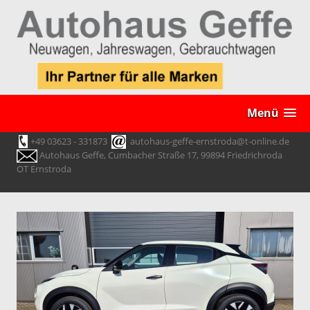
Menü
+49 03623 - 331873
autohaus-geffe-ernstroda@t-online.de
Autohaus Geffe, Cumbacher Straße 17, 99894 Friedrichroda
OT Ernstroda