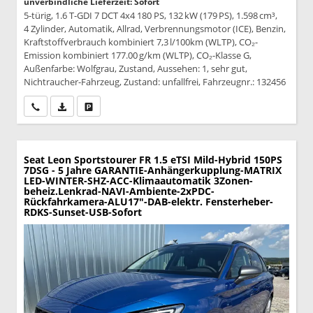
unverbindliche Lieferzeit: Sofort
5-türig, 1.6 T-GDI 7 DCT 4x4 180 PS, 132 kW (179 PS), 1.598 cm³,
4 Zylinder, Automatik, Allrad, Verbrennungsmotor (ICE), Benzin,
Kraftstoffverbrauch kombiniert 7,3 l/100km (WLTP), CO₂-
Emission kombiniert 177.00 g/km (WLTP), CO₂-Klasse G,
Außenfarbe: Wolfgrau, Zustand, Aussehen: 1, sehr gut,
Nichtraucher-Fahrzeug, Zustand: unfallfrei, Fahrzeugnr.: 132456
Wir rufen Sie an
PDF-Datei, Fahrzeugexposé drucken
Drucken, parken oder vergleichen
Seat Leon Sportstourer
FR 1.5 eTSI Mild-Hybrid 150PS
7DSG - 5 Jahre GARANTIE-Anhängerkupplung-MATRIX
LED-WINTER-SHZ-ACC-Klimaautomatik 3Zonen-
beheiz.Lenkrad-NAVI-Ambiente-2xPDC-
Rückfahrkamera-ALU17"-DAB-elektr. Fensterheber-
RDKS-Sunset-USB-Sofort