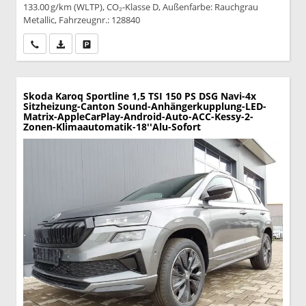
133.00 g/km (WLTP), CO₂-Klasse D, Außenfarbe: Rauchgrau
Metallic, Fahrzeugnr.: 128840
Wir rufen Sie an
PDF-Datei, Fahrzeugexposé drucken
Drucken, parken oder vergleichen
Skoda Karoq
Sportline 1,5 TSI 150 PS DSG Navi-4x
Sitzheizung-Canton Sound-Anhängerkupplung-LED-
Matrix-AppleCarPlay-Android-Auto-ACC-Kessy-2-
Zonen-Klimaautomatik-18''Alu-Sofort