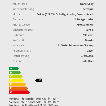
Außenfarbe
Dark Grey
Innenausstattung
Schwarz
Motor
84 kW (114 PS), Schaltgetriebe, Frontantrieb
Getriebe
Schaltgetriebe
Antriebsachse
Frontantrieb
Schadstoffklasse
Euro 6
Hubraum
999 ccm
Kraftstoff
Benzin
Kategorie
SUV/Geländewagen/Pickup
Kilometerstand
2 km
Erstzulassung
27.04.2026
Zustand
unfallfrei
Verbrauch kombiniert:
5,80 l/100km
Verbrauch Innenstadt:
6,80 l/100km
Verbrauch Stadtrand:
5,40 l/100km