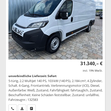
31.340,– €
incl. 19% MwSt.
unverbindliche Lieferzeit: Sofort
5-türig, 2.2 Multijet 140 PS, 103 kW (140 PS), 2.184 cm³, 4 Zylinder,
Schalt. 6-Gang, Frontantrieb, Verbrennungsmotor (ICE), Diesel,
Außenfarbe: Weiß, Zustand, Fahrfähigkeit: fahrtauglich, Zustand,
Beschaffenheit: Keine Schäden feststellbar, Zustand: unfallfrei,
Fahrzeugnr.: 132583
Wir rufen Sie an
PDF-Datei, Fahrzeugexposé drucken
Drucken, parken oder vergleichen