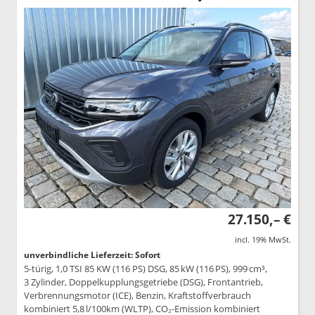
27.150,– €
incl. 19% MwSt.
unverbindliche Lieferzeit: Sofort
5-türig, 1,0 TSI 85 KW (116 PS) DSG, 85 kW (116 PS), 999 cm³,
3 Zylinder, Doppelkupplungsgetriebe (DSG), Frontantrieb,
Verbrennungsmotor (ICE), Benzin, Kraftstoffverbrauch
kombiniert 5,8 l/100km (WLTP), CO₂-Emission kombiniert