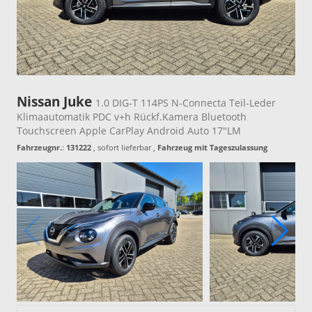
Nissan Juke
1.0 DIG-T 114PS N-Connecta Teil-Leder
Klimaautomatik PDC v+h Rückf.Kamera Bluetooth
Touchscreen Apple CarPlay Android Auto 17"LM
Fahrzeugnr.
:
131222
,
sofort lieferbar
,
Fahrzeug mit Tageszulassung