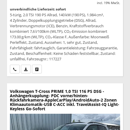
incl. 19% MwSt.
unverbindliche Lieferzeit: sofort
5-türig, 2.0 TSI 190 PS Allrad, 140 kW (190 PS), 1.984 cm³,
4 Zylinder, Doppelkupplungsgetriebe (DSG), Allrad,
Verbrennungsmotor (ICE), Benzin, Kraftstoffverbrauch
kombiniert 7,6 l/100km (WLTP), CO₂-Emission kombiniert
173.00 g/km (WLTP), CO₂-Klasse F, Außenfarbe: Moonweiß
Perleffekt, Zustand, Aussehen: 1, sehr gut, Zustand,
Fahrfähigkeit: fahrtauglich, Garantieleistung: Fahrzeuggarantie,
Zustand, Beschaffenheit: Keine Schäden feststellbar, Zustand:
unfallfrei, Fahrzeugnr.: 117227
Wir rufen Sie an
PDF-Datei, Fahrzeugexposé drucken
Drucken, parken oder vergleichen
Volkswagen T-Cross
PRIME 1,0 TSI 116 PS DSG -
Anhängerkupplung- PDC vorne/hinten-
Rückfahrkamera-AppleCarPlay/AndroidAuto-2 Zonen
Klimaautomatik-USB C-ACC inkl. TravelAssist-IQ Light-
Keyless Go-Sofort