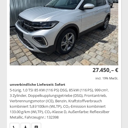
27.450,– €
incl. 19% MwSt.
unverbindliche Lieferzeit: Sofort
5-türig, 1,0 TSI 85 KW (116 PS) DSG, 85 kW (116 PS), 999 cm³,
3 Zylinder, Doppelkupplungsgetriebe (DSG), Frontantrieb,
Verbrennungsmotor (ICE), Benzin, Kraftstoffverbrauch
kombiniert 5,8 l/100km (WLTP), CO₂-Emission kombiniert
133.00 g/km (WLTP), CO₂-Klasse D, Außenfarbe: Reflexsilber
Metallic, Fahrzeugnr.: 132398
Wir rufen Sie an
PDF-Datei, Fahrzeugexposé drucken
Drucken, parken oder vergleichen