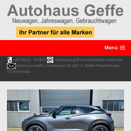
Menü
+49 03623 - 331873
autohaus-geffe-ernstroda@t-online.de
Autohaus Geffe, Cumbacher Straße 17, 99894 Friedrichroda
OT Ernstroda