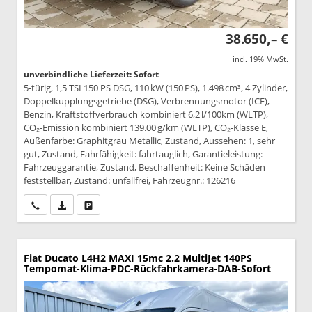
38.650,– €
incl. 19% MwSt.
unverbindliche Lieferzeit: Sofort
5-türig, 1,5 TSI 150 PS DSG, 110 kW (150 PS), 1.498 cm³, 4 Zylinder,
Doppelkupplungsgetriebe (DSG), Verbrennungsmotor (ICE),
Benzin, Kraftstoffverbrauch kombiniert 6,2 l/100km (WLTP),
CO₂-Emission kombiniert 139.00 g/km (WLTP), CO₂-Klasse E,
Außenfarbe: Graphitgrau Metallic, Zustand, Aussehen: 1, sehr
gut, Zustand, Fahrfähigkeit: fahrtauglich, Garantieleistung:
Fahrzeuggarantie, Zustand, Beschaffenheit: Keine Schäden
feststellbar, Zustand: unfallfrei, Fahrzeugnr.: 126216
Wir rufen Sie an
PDF-Datei, Fahrzeugexposé drucken
Drucken, parken oder vergleichen
Fiat Ducato
L4H2 MAXI 15mc 2.2 MultiJet 140PS
Tempomat-Klima-PDC-Rückfahrkamera-DAB-Sofort