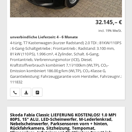
32.145,– €
incl. 19% MwSt.
unverbindliche Lieferzeit: 4 - 6 Monate
4-türig, T7 Kastenwagen (kurzer Radstand) 2.0 TDI ; 81KW/110PS
; 6-Gang-Schaltgetriebe ; Frontantrieb ; Radstand: 3.100 mm,
81 kW (110 PS), 1.996 cm³, 4 Zylinder, Schalt. 6-Gang,
Frontantrieb, Verbrennungsmotor (ICE), Diesel,
Kraftstoffverbrauch kombiniert 7,1 l/100km (WLTP), CO₂-
Emission kombiniert 186.00 g/km (WLTP), CO₂-Klasse G,
Garantieleistung: Fahrzeuggarantie vom Hersteller, Fahrzeugnr.:
111832
Wir rufen Sie an
PDF-Datei, Fahrzeugexposé drucken
Drucken, parken oder vergleichen
Skoda Fabia
Classic LIEFERUNG KOSTENLOS! 1.0 MPI
80PS, 15" ALU, LED-Scheinwerfer, M-Lederlenkrad,
Nebelscheinwerfer, Parksensoren vorn + hinten,
Rückfahrkamera, Sitzheizung, Tempomat,