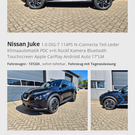
Nissan Juke
1.0 DIG-T 114PS N-Connecta Teil-Leder
Klimaautomatik PDC v+h Rückf.Kamera Bluetooth
Touchscreen Apple CarPlay Android Auto 17"LM
Fahrzeugnr.
:
131224
,
sofort lieferbar
,
Fahrzeug mit Tageszulassung