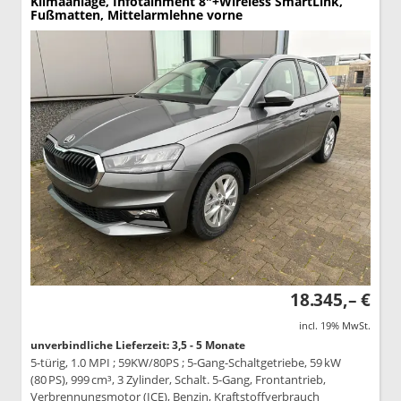
Klimaanlage, Infotainment 8"+Wireless SmartLink,
Fußmatten, Mittelarmlehne vorne
18.345,– €
incl. 19% MwSt.
unverbindliche Lieferzeit: 3,5 - 5 Monate
5-türig, 1.0 MPI ; 59KW/80PS ; 5-Gang-Schaltgetriebe, 59 kW
(80 PS), 999 cm³, 3 Zylinder, Schalt. 5-Gang, Frontantrieb,
Verbrennungsmotor (ICE), Benzin, Kraftstoffverbrauch