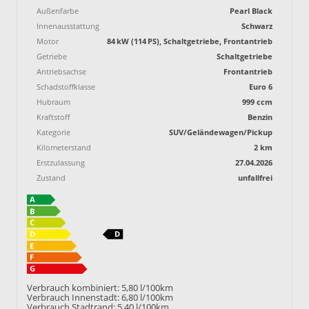
Außenfarbe
Pearl Black
Innenausstattung
Schwarz
Motor
84 kW (114 PS), Schaltgetriebe, Frontantrieb
Getriebe
Schaltgetriebe
Antriebsachse
Frontantrieb
Schadstoffklasse
Euro 6
Hubraum
999 ccm
Kraftstoff
Benzin
Kategorie
SUV/Geländewagen/Pickup
Kilometerstand
2 km
Erstzulassung
27.04.2026
Zustand
unfallfrei
Verbrauch kombiniert:
5,80 l/100km
Verbrauch Innenstadt:
6,80 l/100km
Verbrauch Stadtrand:
5,40 l/100km