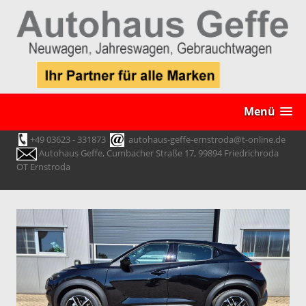
Menü
+49 03623 - 331873
autohaus-geffe-ernstroda@t-online.de
Autohaus Geffe, Cumbacher Straße 17, 99894 Friedrichroda
OT Ernstroda