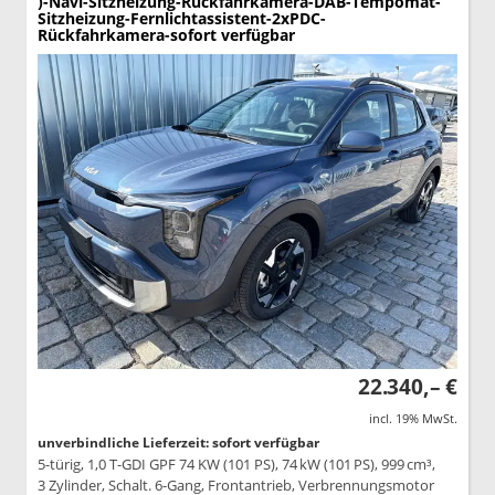
)-Navi-Sitzheizung-Rückfahrkamera-DAB-Tempomat-
Sitzheizung-Fernlichtassistent-2xPDC-
Rückfahrkamera-sofort verfügbar
22.340,– €
incl. 19% MwSt.
unverbindliche Lieferzeit: sofort verfügbar
5-türig, 1,0 T-GDI GPF 74 KW (101 PS), 74 kW (101 PS), 999 cm³,
3 Zylinder, Schalt. 6-Gang, Frontantrieb, Verbrennungsmotor