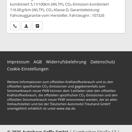
kombiniert 5,1 l/100km (WLTP), CO₂-Emission kombiniert
116.00 g/km (WLTP), CO₂-Klasse D, Garantieleistung:
Fahrzeuggarantie vom Hersteller, Fahrzeugnr.: 107326
Wir rufen Sie an
PDF-Datei, Fahrzeugexposé drucken
Drucken, parken oder vergleichen
Impressum
AGB
Widerrufsbelehrung
Datenschutz
Cookie-Einstellungen
Weitere Informationen zum offiziellen Kraftstoffverbrauch und zu den
offiziellen spezifischen CO
-Emissionen und gegebenenfalls zum
2
Stromverbrauch neuer PKW können dem 'Leitfaden über den offiziellen
Kraftstoffverbrauch, die offiziellen spezifischen CO
-Emissionen und den
2
offiziellen Stromverbrauch neuer PKW' entnommen werden, der an allen
Verkaufsstellen und bei der 'Deutschen Automobil Treuhand GmbH'
unentgeltlich erhältlich ist unter www.dat.de.
© 2026
Autohaus Geffe GmbH
|
Cumbacher Straße 17
|