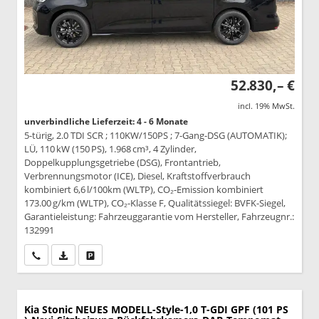
52.830,– €
incl. 19% MwSt.
unverbindliche Lieferzeit: 4 - 6 Monate
5-türig, 2.0 TDI SCR ; 110KW/150PS ; 7-Gang-DSG (AUTOMATIK);
LÜ, 110 kW (150 PS), 1.968 cm³, 4 Zylinder,
Doppelkupplungsgetriebe (DSG), Frontantrieb,
Verbrennungsmotor (ICE), Diesel, Kraftstoffverbrauch
kombiniert 6,6 l/100km (WLTP), CO₂-Emission kombiniert
173.00 g/km (WLTP), CO₂-Klasse F, Qualitätssiegel: BVFK-Siegel,
Garantieleistung: Fahrzeuggarantie vom Hersteller, Fahrzeugnr.:
132991
Wir rufen Sie an
PDF-Datei, Fahrzeugexposé drucken
Drucken, parken oder vergleichen
Kia Stonic
NEUES MODELL-Style-1,0 T-GDI GPF (101 PS