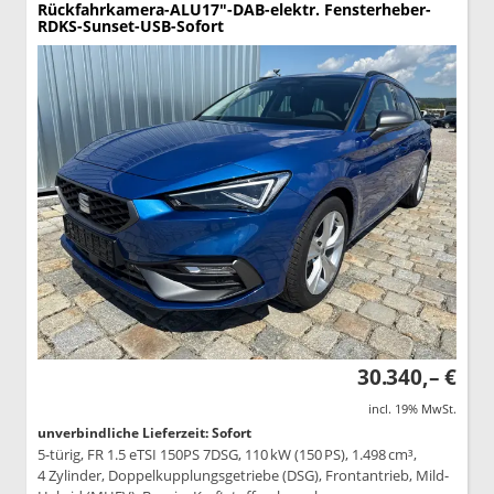
Rückfahrkamera-ALU17"-DAB-elektr. Fensterheber-
RDKS-Sunset-USB-Sofort
30.340,– €
incl. 19% MwSt.
unverbindliche Lieferzeit: Sofort
5-türig, FR 1.5 eTSI 150PS 7DSG, 110 kW (150 PS), 1.498 cm³,
4 Zylinder, Doppelkupplungsgetriebe (DSG), Frontantrieb, Mild-