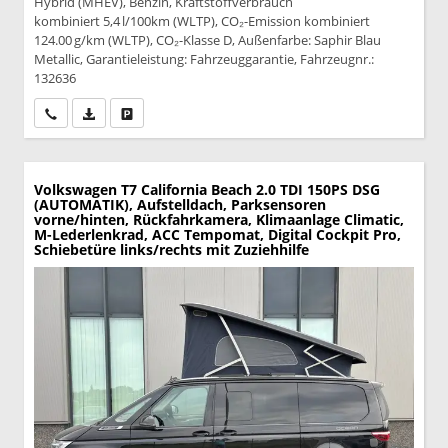
Hybrid (MHEV), Benzin, Kraftstoffverbrauch
kombiniert 5,4 l/100km (WLTP), CO₂-Emission kombiniert
124.00 g/km (WLTP), CO₂-Klasse D, Außenfarbe: Saphir Blau
Metallic, Garantieleistung: Fahrzeuggarantie, Fahrzeugnr.:
132636
Wir rufen Sie an
PDF-Datei, Fahrzeugexposé drucken
Drucken, parken oder vergleichen
Volkswagen T7 California
Beach 2.0 TDI 150PS DSG
(AUTOMATIK), Aufstelldach, Parksensoren
vorne/hinten, Rückfahrkamera, Klimaanlage Climatic,
M-Lederlenkrad, ACC Tempomat, Digital Cockpit Pro,
Schiebetüre links/rechts mit Zuziehhilfe