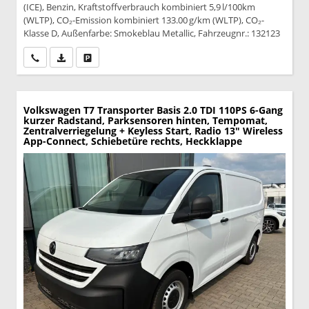
(ICE), Benzin, Kraftstoffverbrauch kombiniert 5,9 l/100km
(WLTP), CO₂-Emission kombiniert 133.00 g/km (WLTP), CO₂-
Klasse D, Außenfarbe: Smokeblau Metallic, Fahrzeugnr.: 132123
Wir rufen Sie an
PDF-Datei, Fahrzeugexposé drucken
Drucken, parken oder vergleichen
Volkswagen T7 Transporter
Basis 2.0 TDI 110PS 6-Gang
kurzer Radstand, Parksensoren hinten, Tempomat,
Zentralverriegelung + Keyless Start, Radio 13" Wireless
App-Connect, Schiebetüre rechts, Heckklappe