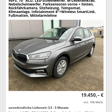
95PS, 15" ALU, LED-Scheinwerfer, M-Lederlenkrad,
Nebelscheinwerfer, Parksensoren vorne + hinten,
Rückfahrkamera, Sitzheizung, Tempomat,
Klimaanlage, Infotainment 8"+Wireless SmartLink,
Fußmatten, Mittelarmlehne
19.450,– €
incl. 19% MwSt.
unverbindliche Lieferzeit: 3,5 - 5 Monate