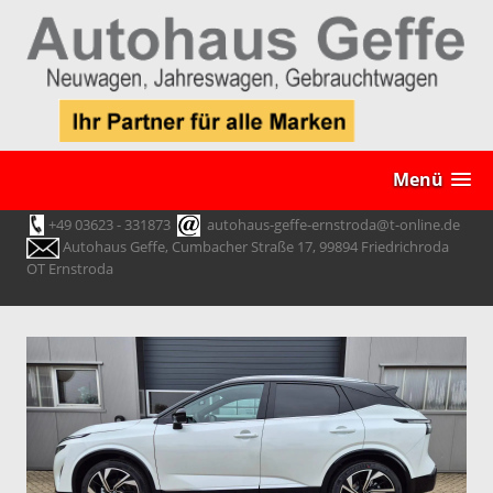
Menü
+49 03623 - 331873
autohaus-geffe-ernstroda@t-online.de
Autohaus Geffe, Cumbacher Straße 17, 99894 Friedrichroda
OT Ernstroda