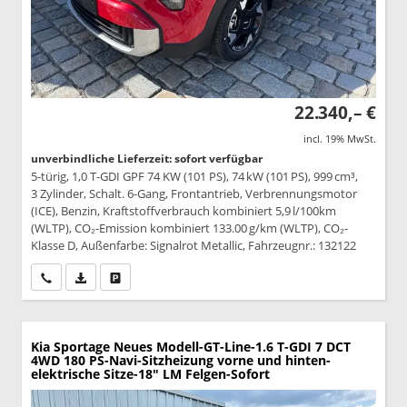
22.340,– €
incl. 19% MwSt.
unverbindliche Lieferzeit: sofort verfügbar
5-türig, 1,0 T-GDI GPF 74 KW (101 PS), 74 kW (101 PS), 999 cm³,
3 Zylinder, Schalt. 6-Gang, Frontantrieb, Verbrennungsmotor
(ICE), Benzin, Kraftstoffverbrauch kombiniert 5,9 l/100km
(WLTP), CO₂-Emission kombiniert 133.00 g/km (WLTP), CO₂-
Klasse D, Außenfarbe: Signalrot Metallic, Fahrzeugnr.: 132122
Wir rufen Sie an
PDF-Datei, Fahrzeugexposé drucken
Drucken, parken oder vergleichen
Kia Sportage
Neues Modell-GT-Line-1.6 T-GDI 7 DCT
4WD 180 PS-Navi-Sitzheizung vorne und hinten-
elektrische Sitze-18" LM Felgen-Sofort