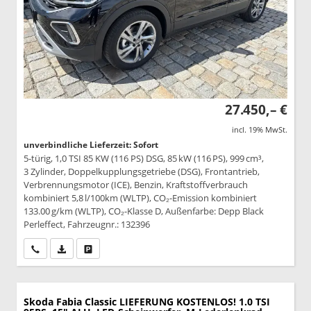
27.450,– €
incl. 19% MwSt.
unverbindliche Lieferzeit: Sofort
5-türig, 1,0 TSI 85 KW (116 PS) DSG, 85 kW (116 PS), 999 cm³,
3 Zylinder, Doppelkupplungsgetriebe (DSG), Frontantrieb,
Verbrennungsmotor (ICE), Benzin, Kraftstoffverbrauch
kombiniert 5,8 l/100km (WLTP), CO₂-Emission kombiniert
133.00 g/km (WLTP), CO₂-Klasse D, Außenfarbe: Depp Black
Perleffect, Fahrzeugnr.: 132396
Wir rufen Sie an
PDF-Datei, Fahrzeugexposé drucken
Drucken, parken oder vergleichen
Skoda Fabia
Classic LIEFERUNG KOSTENLOS! 1.0 TSI