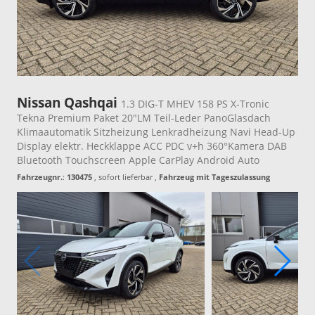
Nissan Qashqai
1.3 DIG-T MHEV 158 PS X-Tronic
Tekna Premium Paket 20"LM Teil-Leder PanoGlasdach
Klimaautomatik Sitzheizung Lenkradheizung Navi Head-Up
Display elektr. Heckklappe ACC PDC v+h 360°Kamera DAB
Bluetooth Touchscreen Apple CarPlay Android Auto
Fahrzeugnr.
:
130475
,
sofort lieferbar
,
Fahrzeug mit Tageszulassung