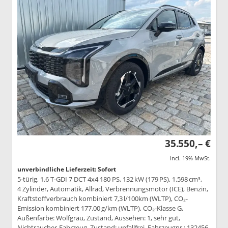
35.550,– €
incl. 19% MwSt.
unverbindliche Lieferzeit: Sofort
5-türig, 1.6 T-GDI 7 DCT 4x4 180 PS, 132 kW (179 PS), 1.598 cm³,
4 Zylinder, Automatik, Allrad, Verbrennungsmotor (ICE), Benzin,
Kraftstoffverbrauch kombiniert 7,3 l/100km (WLTP), CO₂-
Emission kombiniert 177.00 g/km (WLTP), CO₂-Klasse G,
Außenfarbe: Wolfgrau, Zustand, Aussehen: 1, sehr gut,
Nichtraucher-Fahrzeug, Zustand: unfallfrei, Fahrzeugnr.: 132456