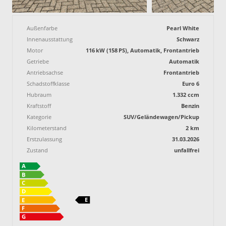
Außenfarbe
Pearl White
Innenausstattung
Schwarz
Motor
116 kW (158 PS), Automatik, Frontantrieb
Getriebe
Automatik
Antriebsachse
Frontantrieb
Schadstoffklasse
Euro 6
Hubraum
1.332 ccm
Kraftstoff
Benzin
Kategorie
SUV/Geländewagen/Pickup
Kilometerstand
2 km
Erstzulassung
31.03.2026
Zustand
unfallfrei