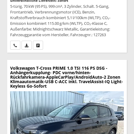
unverbindliche Lieferzeit: Sofort
5-türig, 70 kW (95 PS), 999 cm³, 3 Zylinder, Schalt. 5-Gang,
Frontantrieb, Verbrennungsmotor (ICE), Benzin,
Kraftstoffverbrauch kombiniert 5,1 l/100km (WLTP), CO₂-
Emission kombiniert 115.00 g/km (WLTP), CO₂-Klasse C,
Außenfarbe: Midnightschwarz Metallic, Garantieleistung:
Fahrzeuggarantie vom Hersteller, Fahrzeugnr.: 127263
Wir rufen Sie an
PDF-Datei, Fahrzeugexposé drucken
Drucken, parken oder vergleichen
Volkswagen T-Cross
PRIME 1,0 TSI 116 PS DSG -
Anhängerkupplung- PDC vorne/hinten-
Rückfahrkamera-AppleCarPlay/AndroidAuto-2 Zonen
Klimaautomatik-USB C-ACC inkl. TravelAssist-IQ Light-
Keyless Go-Sofort