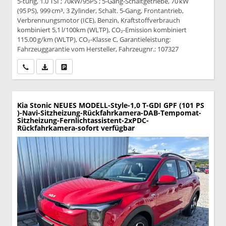
5-türig, 1.0 TSI ; 70kW/95PS ; 5-Gang-Schaltgetriebe, 70 kW
(95 PS), 999 cm³, 3 Zylinder, Schalt. 5-Gang, Frontantrieb,
Verbrennungsmotor (ICE), Benzin, Kraftstoffverbrauch
kombiniert 5,1 l/100km (WLTP), CO₂-Emission kombiniert
115.00 g/km (WLTP), CO₂-Klasse C, Garantieleistung:
Fahrzeuggarantie vom Hersteller, Fahrzeugnr.: 107327
Wir rufen Sie an
PDF-Datei, Fahrzeugexposé drucken
Drucken, parken oder vergleichen
Kia Stonic
NEUES MODELL-Style-1,0 T-GDI GPF (101 PS
)-Navi-Sitzheizung-Rückfahrkamera-DAB-Tempomat-
Sitzheizung-Fernlichtassistent-2xPDC-
Rückfahrkamera-sofort verfügbar