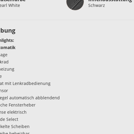
earl White
Schwarz
ibung
hlights:
tomatik
lage
krad
heizung
e
t mit Lenkradbedienung
nsor
egel automatisch abblendend
ische Fensterheber
se elektrisch
de Select
kelte Scheiben
eibe beheizbar