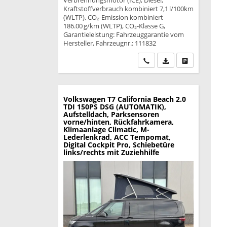
Verbrennungsmotor (ICE), Diesel,
Kraftstoffverbrauch kombiniert 7,1 l/100km
(WLTP), CO₂-Emission kombiniert
186.00 g/km (WLTP), CO₂-Klasse G,
Garantieleistung: Fahrzeuggarantie vom
Hersteller, Fahrzeugnr.: 111832
Wir rufen Sie an
PDF-Datei, Fahrzeu
Drucken, park
Volkswagen T7 California
Beach 2.0
TDI 150PS DSG (AUTOMATIK),
Aufstelldach, Parksensoren
vorne/hinten, Rückfahrkamera,
Klimaanlage Climatic, M-
Lederlenkrad, ACC Tempomat,
Digital Cockpit Pro, Schiebetüre
links/rechts mit Zuziehhilfe