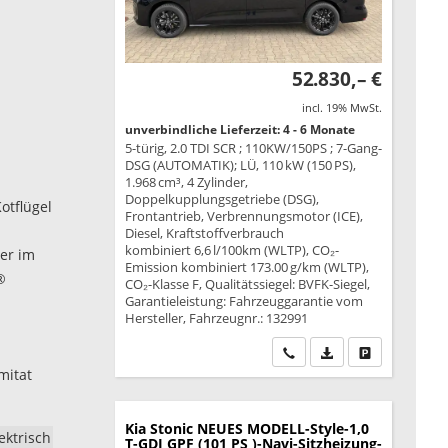
52.830,– €
incl. 19% MwSt.
unverbindliche Lieferzeit: 4 - 6 Monate
5-türig, 2.0 TDI SCR ; 110KW/150PS ; 7-Gang-
DSG (AUTOMATIK); LÜ, 110 kW (150 PS),
1.968 cm³, 4 Zylinder,
Doppelkupplungsgetriebe (DSG),
otflügel
Frontantrieb, Verbrennungsmotor (ICE),
Diesel, Kraftstoffverbrauch
kombiniert 6,6 l/100km (WLTP), CO₂-
er im
Emission kombiniert 173.00 g/km (WLTP),
®
CO₂-Klasse F, Qualitätssiegel: BVFK-Siegel,
Garantieleistung: Fahrzeuggarantie vom
Hersteller, Fahrzeugnr.: 132991
Wir rufen Sie an
PDF-Datei, Fahrzeu
Drucken, park
mitat
Kia Stonic
NEUES MODELL-Style-1,0
ektrisch
T-GDI GPF (101 PS )-Navi-Sitzheizung-