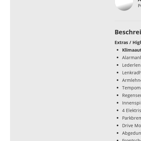
P
Beschre
Extras / Hig
Klimaau
Alarman
Lederlen
Lenkrad
Armlehn
Tempoma
Regense
Innenspi
4 Elektr
Parkbrem
Drive Mo
Abgedun
Frontsch