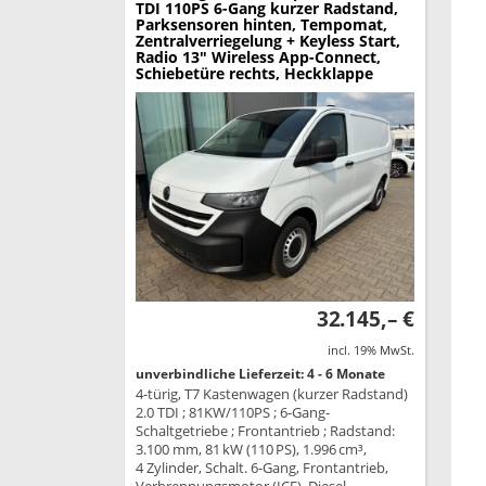
TDI 110PS 6-Gang kurzer Radstand,
Parksensoren hinten, Tempomat,
Zentralverriegelung + Keyless Start,
Radio 13" Wireless App-Connect,
Schiebetüre rechts, Heckklappe
32.145,– €
incl. 19% MwSt.
unverbindliche Lieferzeit: 4 - 6 Monate
4-türig, T7 Kastenwagen (kurzer Radstand)
2.0 TDI ; 81KW/110PS ; 6-Gang-
Schaltgetriebe ; Frontantrieb ; Radstand:
3.100 mm, 81 kW (110 PS), 1.996 cm³,
4 Zylinder, Schalt. 6-Gang, Frontantrieb,