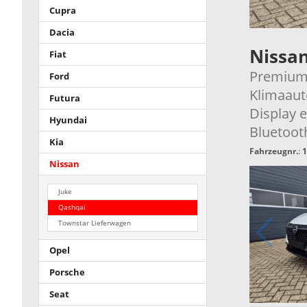
Cupra
Dacia
Nissa
Fiat
Premium 
Ford
Klimaaut
Futura
Display 
Hyundai
Bluetoot
Kia
Fahrzeugnr.
:
1
Nissan
Juke
Qashqai
Townstar Lieferwagen
Opel
Porsche
Seat