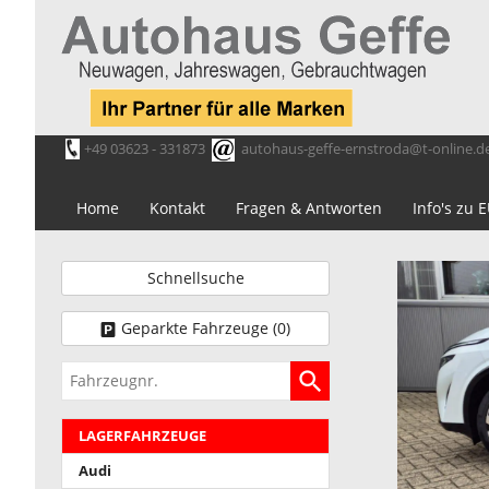
+49 03623 - 331873
autohaus-geffe-ernstroda@t-online.d
Home
Kontakt
Fragen & Antworten
Info's zu
Schnellsuche
Geparkte Fahrzeuge (
0
)
Fahrzeugnr.
LAGERFAHRZEUGE
Audi