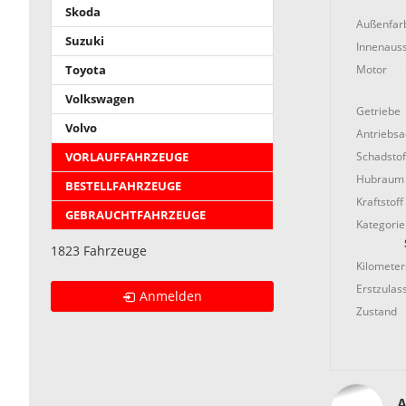
Skoda
Außenfar
Suzuki
Innenauss
Motor
Toyota
Volkswagen
Getriebe
Volvo
Antriebs
Schadstof
VORLAUFFAHRZEUGE
Hubraum
BESTELLFAHRZEUGE
Kraftstoff
GEBRAUCHTFAHRZEUGE
Kategorie
1823 Fahrzeuge
Kilometer
Erstzulas
Anmelden
Zustand
A