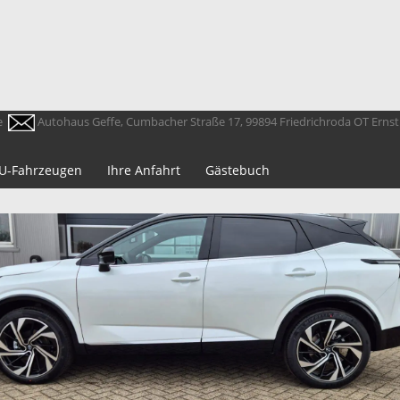
e
Autohaus Geffe, Cumbacher Straße 17, 99894 Friedrichroda OT Erns
 EU-Fahrzeugen
Ihre Anfahrt
Gästebuch