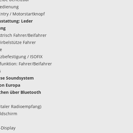
bedienung
Entry / Motorstartknopf
stattung: Leder
ung
ktrisch Fahrer/Beifahrer
rbelstütze Fahrer
ze
tzbefestigung / ISOFIX
unktion: Fahrer/Beifahrer
s
ose Soundsystem
ion Europa
chen über Bluetooth
italer Radioempfang)
ldschirm
Display