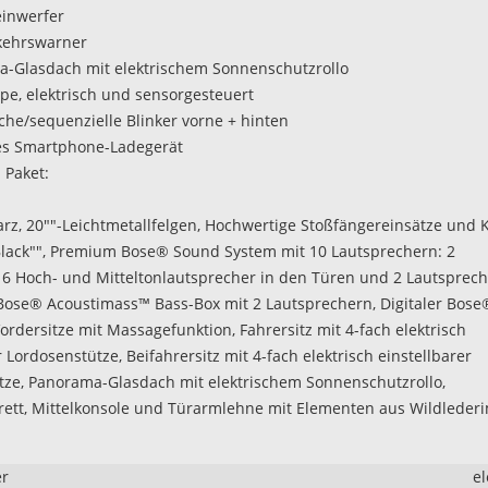
inwerfer
kehrswarner
-Glasdach mit elektrischem Sonnenschutzrollo
pe, elektrisch und sensorgesteuert
he/sequenzielle Blinker vorne + hinten
es Smartphone-Ladegerät
Paket:
rz, 20""-Leichtmetallfelgen, Hochwertige Stoßfängereinsätze und K
 Black"", Premium Bose® Sound System mit 10 Lautsprechern: 2
 6 Hoch- und Mitteltonlautsprecher in den Türen und 2 Lautsprech
Bose® Acoustimass™ Bass-Box mit 2 Lautsprechern, Digitaler Bose
Vordersitze mit Massagefunktion, Fahrersitz mit 4-fach elektrisch
r Lordosenstütze, Beifahrersitz mit 4-fach elektrisch einstellbarer
tze, Panorama-Glasdach mit elektrischem Sonnenschutzrollo,
ett, Mittelkonsole und Türarmlehne mit Elementen aus Wildlederi
er
el