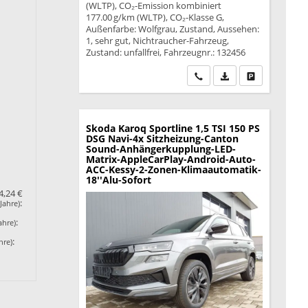
(WLTP), CO₂-Emission kombiniert
177.00 g/km (WLTP), CO₂-Klasse G,
Außenfarbe: Wolfgrau, Zustand, Aussehen:
1, sehr gut, Nichtraucher-Fahrzeug,
Zustand: unfallfrei, Fahrzeugnr.: 132456
Wir rufen Sie an
PDF-Datei, Fahrzeu
Drucken, park
Skoda Karoq
Sportline 1,5 TSI 150 PS
DSG Navi-4x Sitzheizung-Canton
Sound-Anhängerkupplung-LED-
Matrix-AppleCarPlay-Android-Auto-
ACC-Kessy-2-Zonen-Klimaautomatik-
18''Alu-Sofort
4,24 €
:
Jahre)
:
ahre)
:
hre)