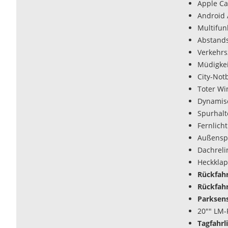
Apple Ca
Android 
Multifun
Abstands
Verkehr
Müdigke
City-Not
Toter Wi
Dynamisc
Spurhalte
Fernlicht
Außenspi
Dachrel
Heckklap
Rückfah
Rückfah
Parksens
20"" LM-
Tagfahrl