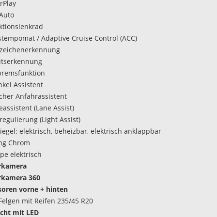
rPlay
Auto
ktionslenkrad
tempomat / Adaptive Cruise Control (ACC)
szeichenerkennung
itserkennung
bremsfunktion
nkel Assistent
her Anfahrassistent
assistent (Lane Assist)
regulierung (Light Assist)
egel: elektrisch, beheizbar, elektrisch anklappbar
ing Chrom
pe elektrisch
rkamera
rkamera 360
oren vorne + hinten
Felgen mit Reifen 235/45 R20
icht mit LED