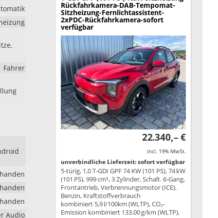
Rückfahrkamera-DAB-Tempomat-
tomatik
Sitzheizung-Fernlichtassistent-
2xPDC-Rückfahrkamera-sofort
dheizung
verfügbar
tze,
Fahrer
ellung
22.340,– €
ndroid
incl. 19% MwSt.
unverbindliche Lieferzeit: sofort verfügbar
5-türig, 1,0 T-GDI GPF 74 KW (101 PS), 74 kW
rhanden
(101 PS), 999 cm³, 3 Zylinder, Schalt. 6-Gang,
rhanden
Frontantrieb, Verbrennungsmotor (ICE),
Benzin, Kraftstoffverbrauch
rhanden
kombiniert 5,9 l/100km (WLTP), CO₂-
Emission kombiniert 133.00 g/km (WLTP),
er Audio