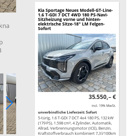
Kia Sportage
Neues Modell-GT-Line-
1.6 T-GDI 7 DCT 4WD 180 PS-Navi-
Sitzheizung vorne und hinten-
elektrische Sitze-18" LM Felgen-
ekna
Sofort
p
B
35.550,– €
incl. 19% MwSt.
unverbindliche Lieferzeit: Sofort
5-türig, 1.6 T-GDI 7 DCT 4x4 180 PS, 132 kW
(179 PS), 1.598 cm³, 4 Zylinder, Automatik,
Allrad, Verbrennungsmotor (ICE), Benzin,
Kraftstoffverbrauch kombiniert 7,3 l/100km