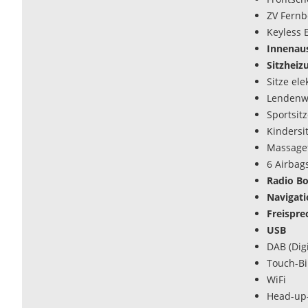
ZV Fern
Keyless 
Innenaus
Sitzheiz
Sitze ele
Lendenwi
Sportsit
Kindersi
Massagef
6 Airbag
Radio B
Navigat
Freispre
USB
DAB (Dig
Touch-Bi
WiFi
Head-up-