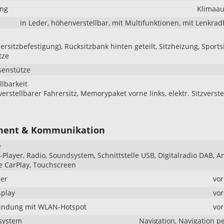
ung
Klimaau
in Leder, höhenverstellbar, mit Multifunktionen, mit Lenkra
dersitzbefestigung), Rücksitzbank hinten geteilt, Sitzheizung, Sportsi
tze
senstütze
llbarkeit
verstellbarer Fahrersitz, Memorypaket vorne links, elektr. Sitzverst
ment & Kommunikation
e
Player, Radio, Soundsystem, Schnittstelle USB, Digitalradio DAB, A
e CarPlay, Touchscreen
er
vo
splay
vo
bindung mit WLAN-Hotspot
vo
system
Navigation, Navigation p