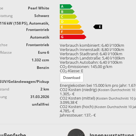
be
Pearl White
tattung
Schwarz
116 kW (158 PS), Automatik,
Frontantrieb
Automatik
achse
Frontantrieb
Verbrauch kombiniert:
6,40 l/100km
Verbrauch Innenstadt:
8,80 l/100km
fklasse
Euro 6
Verbrauch Stadtrand:
6,40 l/100km
Verbrauch Landstraße:
5,40 l/100km
1.332 ccm
Verbrauch Autobahn:
6,40 l/100km
CO
-Emissionen:
145,00 g/km
Benzin
2
CO
-Klasse:
E
2
Download
SUV/Geländewagen/Pickup
Energiekosten bei 15.000 km pro Jahr:
1.67
stand
2 km
CO2 Kosten (niedrig)
(Kosten Durchschnitt 10 
1.305,- €
sung
31.03.2026
CO2 Kosten (mittel)
(Kosten Durchschnitt 10 J
3.099,38 €
unfallfrei
CO2 Kosten (hoch)
(Kosten Durchschnitt 10 Ja
4.785,- €
Jahressteuer:
137,- €
Innenausstattung
ußenfarbe
Innenausstattung