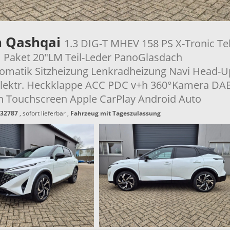
n Qashqai
1.3 DIG-T MHEV 158 PS X-Tronic T
Paket 20"LM Teil-Leder PanoGlasdach
omatik Sitzheizung Lenkradheizung Navi Head-U
elektr. Heckklappe ACC PDC v+h 360°Kamera DA
h Touchscreen Apple CarPlay Android Auto
32787
,
sofort lieferbar
,
Fahrzeug mit Tageszulassung