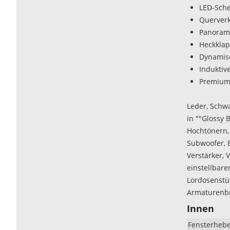
LED-Sche
Querver
Panorama
Heckklap
Dynamisc
Induktiv
Premium 
Leder, Schwa
in ""Glossy
Hochtönern,
Subwoofer, 
Verstärker, 
einstellbare
Lordosenstü
Armaturenbr
Innen
Fensterheb