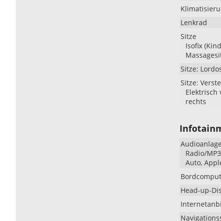
Klimatisier
Lenkrad
Sitze
Isofix (Kin
Massagesi
Sitze: Lordo
Sitze: Verste
Elektrisch 
rechts
Infotain
Audioanlag
Radio/MP3-
Auto, Appl
Bordcomput
Head-up-Di
Internetan
Navigations