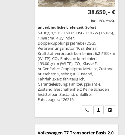
38.650,– €
incl. 19% MwSt.
unverbindliche Lieferzeit: Sofort
5-türig, 1,5 TSI 150 PS DSG, 110 kW (150 PS),
1.498 cm³, 4 Zylinder,
Doppelkupplungsgetriebe (DSG),
Verbrennungsmotor (ICE), Benzin,
Kraftstoffverbrauch kombiniert 6,2 l/100km
(WLTP), CO₂-Emission kombiniert
139.00 g/km (WLTP), CO₂-Klasse E,
Außenfarbe: Graphitgrau Metallic, Zustand,
Aussehen: 1, sehr gut, Zustand,
Fahrfähigkeit: fahrtauglich,
Garantieleistung: Fahrzeuggarantie,
Zustand, Beschaffenheit: Keine Schäden
feststellbar, Zustand: unfallfrei,
Fahrzeugnr.: 126216
Wir rufen Sie an
PDF-Datei, Fahrzeu
Drucken, park
Volkswagen T7 Transporter
Basis 2.0