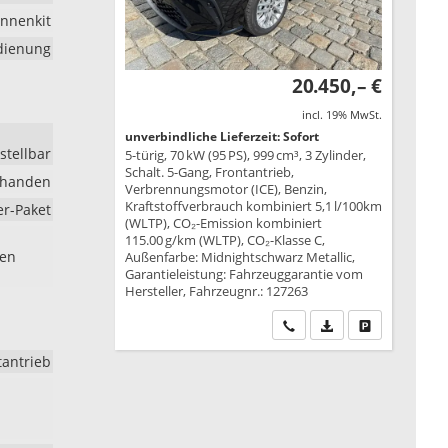
nnenkit
edienung
20.450,– €
incl. 19% MwSt.
unverbindliche Lieferzeit: Sofort
stellbar
5-türig, 70 kW (95 PS), 999 cm³, 3 Zylinder,
Schalt. 5-Gang, Frontantrieb,
rhanden
Verbrennungsmotor (ICE), Benzin,
Kraftstoffverbrauch kombiniert 5,1 l/100km
er-Paket
(WLTP), CO₂-Emission kombiniert
115.00 g/km (WLTP), CO₂-Klasse C,
ben
Außenfarbe: Midnightschwarz Metallic,
Garantieleistung: Fahrzeuggarantie vom
Hersteller, Fahrzeugnr.: 127263
Wir rufen Sie an
PDF-Datei, Fahrzeu
Drucken, park
tantrieb