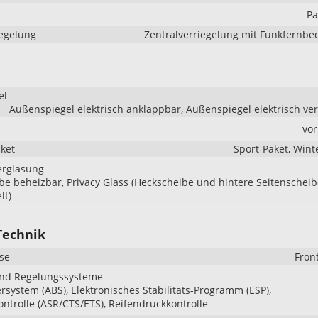
Pa
iegelung
Zentralverriegelung mit Funkfernb
el
Außenspiegel elektrisch anklappbar, Außenspiegel elektrisch ver
vo
aket
Sport-Paket, Wint
erglasung
be beheizbar, Privacy Glass (Heckscheibe und hintere Seitenschei
lt)
Technik
se
Fron
und Regelungssysteme
ersystem (ABS), Elektronisches Stabilitäts-Programm (ESP),
ontrolle (ASR/CTS/ETS), Reifendruckkontrolle