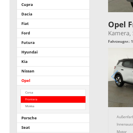
Cupra
Dacia
Opel 
Fiat
Kamera, S
Ford
Fahrzeugnr.
:
1
Futura
Hyundai
Kia
Nissan
Opel
Corsa
Frontera
Mokka
Außenfar
Porsche
Innenauss
Seat
Motor