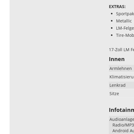
EXTRAS:
Sportpak
Metallic
LM-Felg
Tire-Mobi
17-Zoll LM F
Innen
Armlehnen
Klimatisier
Lenkrad
Sitze
Infotain
Audioanlag
Radio/MP3-
Android Au