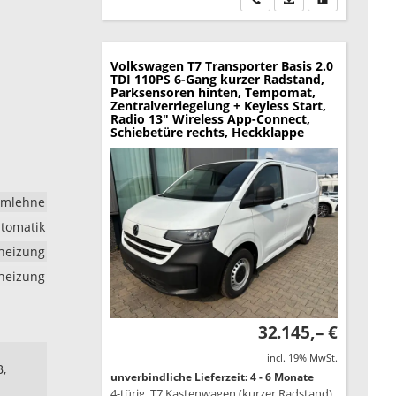
Volkswagen T7 Transporter
Basis 2.0
TDI 110PS 6-Gang kurzer Radstand,
Parksensoren hinten, Tempomat,
Zentralverriegelung + Keyless Start,
Radio 13" Wireless App-Connect,
Schiebetüre rechts, Heckklappe
rmlehne
tomatik
dheizung
zheizung
32.145,– €
incl. 19% MwSt.
B,
unverbindliche Lieferzeit: 4 - 6 Monate
4-türig, T7 Kastenwagen (kurzer Radstand)