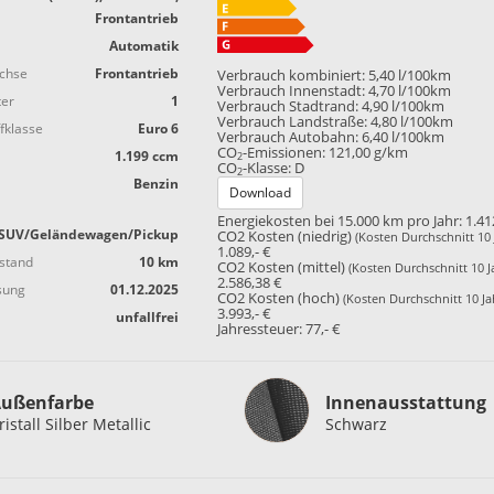
Frontantrieb
Automatik
achse
Frontantrieb
Verbrauch kombiniert:
5,40 l/100km
Verbrauch Innenstadt:
4,70 l/100km
ter
1
Verbrauch Stadtrand:
4,90 l/100km
Verbrauch Landstraße:
4,80 l/100km
fklasse
Euro 6
Verbrauch Autobahn:
6,40 l/100km
CO
-Emissionen:
121,00 g/km
1.199 ccm
2
CO
-Klasse:
D
2
Benzin
Download
Energiekosten bei 15.000 km pro Jahr:
1.41
SUV/Geländewagen/Pickup
CO2 Kosten (niedrig)
(Kosten Durchschnitt 10 
1.089,- €
stand
10 km
CO2 Kosten (mittel)
(Kosten Durchschnitt 10 J
2.586,38 €
sung
01.12.2025
CO2 Kosten (hoch)
(Kosten Durchschnitt 10 Ja
3.993,- €
unfallfrei
Jahressteuer:
77,- €
Innenausstattung
ußenfarbe
Innenausstattung
ristall Silber Metallic
Schwarz