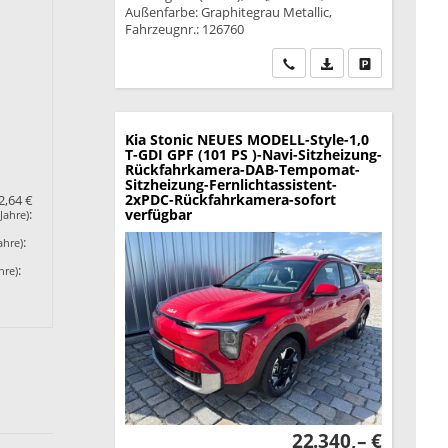
Außenfarbe: Graphitegrau Metallic,
Fahrzeugnr.: 126760
Wir rufen Sie an
PDF-Datei, Fahrzeu
Drucken, park
Kia Stonic
NEUES MODELL-Style-1,0
T-GDI GPF (101 PS )-Navi-Sitzheizung-
Rückfahrkamera-DAB-Tempomat-
Sitzheizung-Fernlichtassistent-
2xPDC-Rückfahrkamera-sofort
2,64 €
verfügbar
:
Jahre)
:
ahre)
:
hre)
22.340,– €