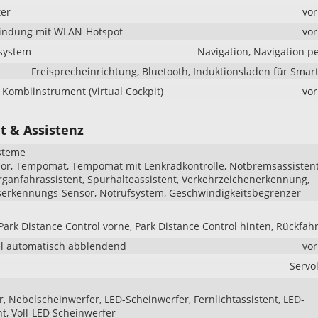
er
vo
bindung mit WLAN-Hotspot
vo
system
Navigation, Navigation p
Freisprecheinrichtung, Bluetooth, Induktionsladen für Sma
s Kombiinstrument (Virtual Cockpit)
vo
t & Assistenz
steme
r, Tempomat, Tempomat mit Lenkradkontrolle, Notbremsassistent 
erganfahrassistent, Spurhalteassistent, Verkehrzeichenerkennung,
serkennungs-Sensor, Notrufsystem, Geschwindigkeitsbegrenzer
Park Distance Control vorne, Park Distance Control hinten, Rückfa
l automatisch abblendend
vo
Servo
r, Nebelscheinwerfer, LED-Scheinwerfer, Fernlichtassistent, LED-
ht, Voll-LED Scheinwerfer