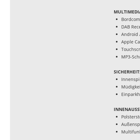
MULTIMEDI
Bordcom
DAB Rece
Android 
Apple Ca
Touchsc
MP3-Schn
SICHERHEIT
Innenspi
Müdigke
Einparkh
INNENAUSS
Polsterst
Außenspi
Multifun