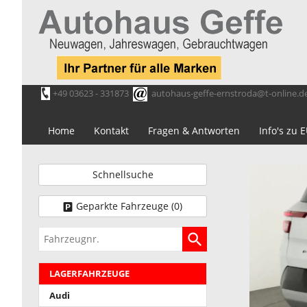
+49 03623 - 331873
autohaus-geffe-ernstroda@t-online.d
Home
Kontakt
Fragen & Antworten
Info's zu
Schnellsuche
Geparkte Fahrzeuge (
0
)
Fahrzeugnr.
LAGERFAHRZEUGE
Audi