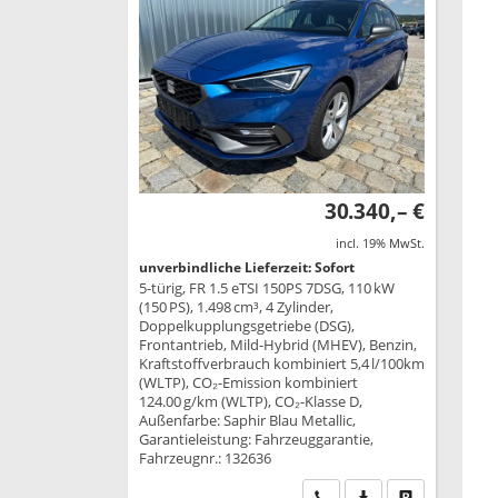
30.340,– €
incl. 19% MwSt.
unverbindliche Lieferzeit: Sofort
5-türig, FR 1.5 eTSI 150PS 7DSG, 110 kW
(150 PS), 1.498 cm³, 4 Zylinder,
Doppelkupplungsgetriebe (DSG),
Frontantrieb, Mild-Hybrid (MHEV), Benzin,
Kraftstoffverbrauch kombiniert 5,4 l/100km
(WLTP), CO₂-Emission kombiniert
124.00 g/km (WLTP), CO₂-Klasse D,
Außenfarbe: Saphir Blau Metallic,
Garantieleistung: Fahrzeuggarantie,
Fahrzeugnr.: 132636
Wir rufen Sie an
PDF-Datei, Fahrzeu
Drucken, park