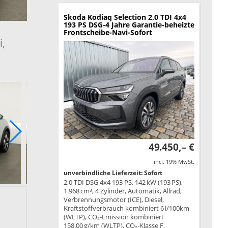
Skoda Kodiaq
Selection 2,0 TDI 4x4
193 PS DSG-4 Jahre Garantie-beheizte
Frontscheibe-Navi-Sofort
i,
49.450,– €
incl. 19% MwSt.
unverbindliche Lieferzeit: Sofort
2,0 TDI DSG 4x4 193 PS, 142 kW (193 PS),
1.968 cm³, 4 Zylinder, Automatik, Allrad,
Verbrennungsmotor (ICE), Diesel,
Kraftstoffverbrauch kombiniert 6 l/100km
(WLTP), CO₂-Emission kombiniert
158.00 g/km (WLTP), CO₂-Klasse F,