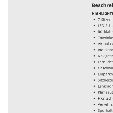
Beschre
HIGHLIGHTS
7-Sitzer
LED-Sche
Rückfah
Totwinke
Virtual C
Induktio
Navigati
Fernlicht
Geschwin
Einparkh
Sitzheiz
Lenkrad
Klimaaut
Frontsch
Verkehr
Spurhalt