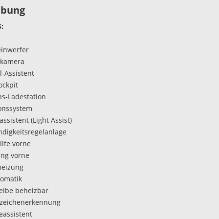
ibung
:
inwerfer
rkamera
l-Assistent
ockpit
ns-Ladestation
onssystem
assistent (Light Assist)
digkeitsregelanlage
ilfe vorne
ung vorne
heizung
omatik
eibe beheizbar
szeichenerkennung
eassistent