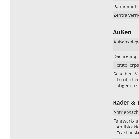
Pannenhilfe
Zentralverr
Außen
Außenspieg
Dachreling
Herstellerp
Scheiben, V
Frontschei
abgedunke
Räder & 
Antriebsach
Fahrwerk- 
Antiblocki
Traktionsk