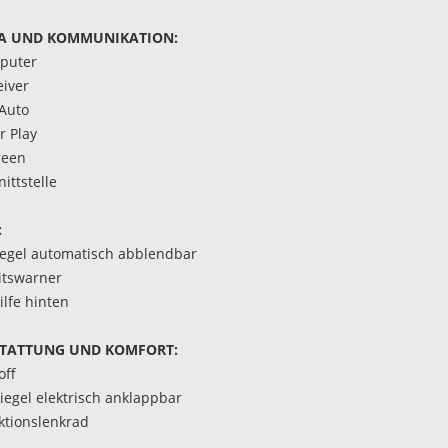
A UND KOMMUNIKATION:
puter
iver
Auto
r Play
reen
ittstelle
:
egel automatisch abblendbar
itswarner
ilfe hinten
TATTUNG UND KOMFORT:
off
egel elektrisch anklappbar
ktionslenkrad