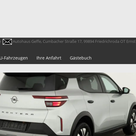
e
Autohaus Geffe, Cumbacher Straße 17, 99894 Friedrichroda OT Erns
 EU-Fahrzeugen
Ihre Anfahrt
Gästebuch