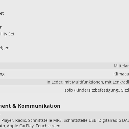
et
en
lity Set
elgen
Mittela
ung
Klimaau
in Leder, mit Multifunktionen, mit Lenkra
Isofix (Kindersitzbefestigung), Sit
ment & Kommunikation
e
Player, Radio, Schnittstelle MP3, Schnittstelle USB, Digitalradio DA
to, Apple CarPlay, Touchscreen