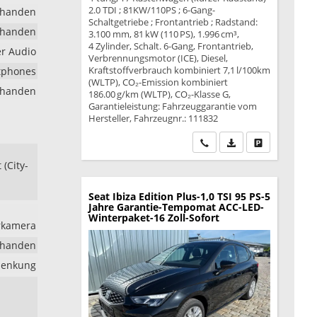
2.0 TDI ; 81KW/110PS ; 6-Gang-
rhanden
Schaltgetriebe ; Frontantrieb ; Radstand:
rhanden
3.100 mm, 81 kW (110 PS), 1.996 cm³,
4 Zylinder, Schalt. 6-Gang, Frontantrieb,
er Audio
Verbrennungsmotor (ICE), Diesel,
Kraftstoffverbrauch kombiniert 7,1 l/100km
rtphones
(WLTP), CO₂-Emission kombiniert
rhanden
186.00 g/km (WLTP), CO₂-Klasse G,
Garantieleistung: Fahrzeuggarantie vom
Hersteller, Fahrzeugnr.: 111832
Wir rufen Sie an
PDF-Datei, Fahrzeu
Drucken, park
(City-
Seat Ibiza
Edition Plus-1,0 TSI 95 PS-5
Jahre Garantie-Tempomat ACC-LED-
Winterpaket-16 Zoll-Sofort
hrkamera
rhanden
lenkung