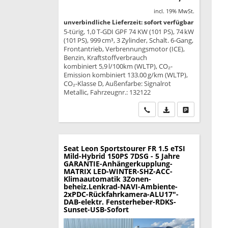
incl. 19% MwSt.
unverbindliche Lieferzeit: sofort verfügbar
5-türig, 1,0 T-GDI GPF 74 KW (101 PS), 74 kW
(101 PS), 999 cm³, 3 Zylinder, Schalt. 6-Gang,
Frontantrieb, Verbrennungsmotor (ICE),
Benzin, Kraftstoffverbrauch
kombiniert 5,9 l/100km (WLTP), CO₂-
Emission kombiniert 133.00 g/km (WLTP),
CO₂-Klasse D, Außenfarbe: Signalrot
Metallic, Fahrzeugnr.: 132122
Wir rufen Sie an
PDF-Datei, Fahrzeu
Drucken, park
Seat Leon Sportstourer
FR 1.5 eTSI
Mild-Hybrid 150PS 7DSG - 5 Jahre
GARANTIE-Anhängerkupplung-
MATRIX LED-WINTER-SHZ-ACC-
Klimaautomatik 3Zonen-
beheiz.Lenkrad-NAVI-Ambiente-
2xPDC-Rückfahrkamera-ALU17"-
DAB-elektr. Fensterheber-RDKS-
Sunset-USB-Sofort