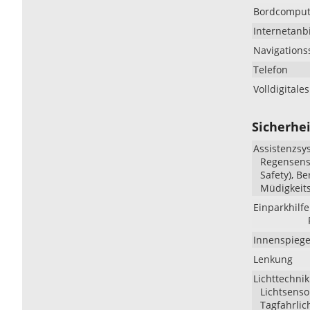
Bordcomput
Internetan
Navigations
Telefon
Volldigitale
Sicherhei
Assistenzsy
Regensenso
Safety), B
Müdigkeit
Einparkhilfe
Innenspiege
Lenkung
Lichttechnik
Lichtsenso
Tagfahrlic