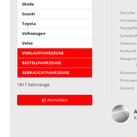
Skoda
Getriebe
Suzuki
Antriebs
Toyota
Partikelfil
Volkswagen
Schadstof
Hubraum
Volvo
Kraftstoff
VORLAUFFAHRZEUGE
Kategorie
BESTELLFAHRZEUGE
Kilometer
GEBRAUCHTFAHRZEUGE
Erstzulas
1817 Fahrzeuge
Zustand
Anmelden
A
K