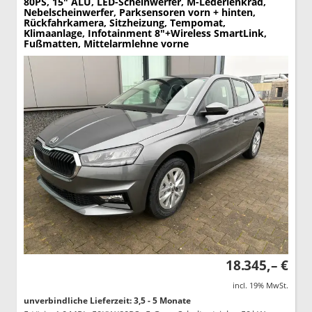
80PS, 15" ALU, LED-Scheinwerfer, M-Lederlenkrad,
Nebelscheinwerfer, Parksensoren vorn + hinten,
Rückfahrkamera, Sitzheizung, Tempomat,
Klimaanlage, Infotainment 8"+Wireless SmartLink,
Fußmatten, Mittelarmlehne vorne
18.345,– €
incl. 19% MwSt.
unverbindliche Lieferzeit: 3,5 - 5 Monate