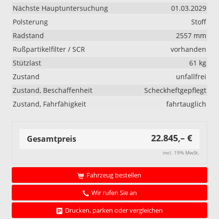
Nächste Hauptuntersuchung
01.03.2029
Polsterung
Stoff
Radstand
2557 mm
Rußpartikelfilter / SCR
vorhanden
Stützlast
61 kg
Zustand
unfallfrei
Zustand, Beschaffenheit
Scheckheftgepflegt
Zustand, Fahrfähigkeit
fahrtauglich
22.845,– €
Gesamtpreis
incl. 19% MwSt.
Fahrzeug bestellen
Wir rufen Sie an
Drucken, parken oder vergleichen