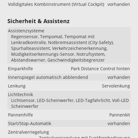
Volldigitales Kombiinstrument (Virtual Cockpit)
vorhanden
Sicherheit & Assistenz
Assistenzsysteme
Regensensor, Tempomat, Tempomat mit
Lenkradkontrolle, Notbremsassistent (City-Safety),
Spurhalteassistent, Verkehrzeichenerkennung,
Müdigkeitserkennungs-Sensor, Notrufsystem,
Abstandswarner, Geschwindigkeitsbegrenzer
Einparkhilfe
Park Distance Control hinten
Innenspiegel automatisch abblendend
vorhanden
Lenkung
Servolenkung
Lichttechnik
Lichtsensor, LED-Scheinwerfer, LED-Tagfahrlicht, Voll-LED
Scheinwerfer
Pannenhilfe
Pannenkit
Start/Stop-Automatik
vorhanden
Zentralverriegelung
Zentralverriegelung mit Funkfernbedienung