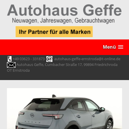
Menü
+49 03623 - 331873
autohaus-geffe-ernstroda@t-online.de
Autohaus Geffe, Cumbacher Straße 17, 99894 Friedrichroda
OT Ernstroda