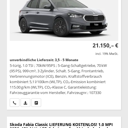
21.150,– €
incl. 19% MwSt.
unverbindliche Lieferzeit: 3,5 - 5 Monate
5-türig, 1.0 TSI ; 70kW/95PS ; 5-Gang-Schaltgetriebe, 70 kW
(95 PS), 999 cm³, 3 Zylinder, Schalt. 5-Gang, Frontantrieb,
Verbrennungsmotor (ICE), Benzin, Kraftstoffverbrauch
kombiniert 5,1 l/100km (WLTP), CO₂-Emission kombiniert
115.00 g/km (WLTP), CO₂-Klasse C, Garantieleistung:
Fahrzeuggarantie vom Hersteller, Fahrzeugnr.: 107330
Wir rufen Sie an
PDF-Datei, Fahrzeugexposé drucken
Drucken, parken oder vergleichen
Skoda Fabia
Classic LIEFERUNG KOSTENLOS! 1.0 MPI