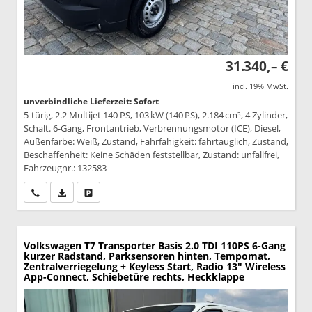
31.340,– €
incl. 19% MwSt.
unverbindliche Lieferzeit: Sofort
5-türig, 2.2 Multijet 140 PS, 103 kW (140 PS), 2.184 cm³, 4 Zylinder,
Schalt. 6-Gang, Frontantrieb, Verbrennungsmotor (ICE), Diesel,
Außenfarbe: Weiß, Zustand, Fahrfähigkeit: fahrtauglich, Zustand,
Beschaffenheit: Keine Schäden feststellbar, Zustand: unfallfrei,
Fahrzeugnr.: 132583
Wir rufen Sie an
PDF-Datei, Fahrzeugexposé drucken
Drucken, parken oder vergleichen
Volkswagen T7 Transporter
Basis 2.0 TDI 110PS 6-Gang
kurzer Radstand, Parksensoren hinten, Tempomat,
Zentralverriegelung + Keyless Start, Radio 13" Wireless
App-Connect, Schiebetüre rechts, Heckklappe