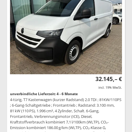
32.145,– €
incl. 19% MwSt.
unverbindliche Lieferzeit: 4 - 6 Monate
4-türig, T7 Kastenwagen (kurzer Radstand) 2.0 TDI ; 81KW/110PS
; 6-Gang-Schaltgetriebe ; Frontantrieb ; Radstand: 3.100 mm,
81 kW (110 PS), 1.996 cm³, 4 Zylinder, Schalt. 6-Gang,
Frontantrieb, Verbrennungsmotor (ICE), Diesel,
Kraftstoffverbrauch kombiniert 7,1 l/100km (WLTP), CO₂-
Emission kombiniert 186.00 g/km (WLTP), CO₂-Klasse G,