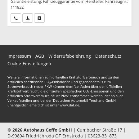
Garantieleistung: Fahrzeuggarantie vom Hersteller, Fahrzeugnr.:
111832
Wir rufen Sie an
PDF-Datei, Fahrzeugexposé drucken
Drucken, parken oder vergleichen
Impressum
AGB
Widerrufsbelehrung
Datenschutz
Cookie-Einstellungen
Weitere Informationen zum offiziellen Kraftstoffverbrauch und zu den
offiziellen spezifischen CO
-Emissionen und gegebenenfalls zum
2
Stromverbrauch neuer PKW können dem 'Leitfaden über den offiziellen
Kraftstoffverbrauch, die offiziellen spezifischen CO
-Emissionen und den
2
offiziellen Stromverbrauch neuer PKW' entnommen werden, der an allen
Verkaufsstellen und bei der 'Deutschen Automobil Treuhand GmbH'
unentgeltlich erhältlich ist unter www.dat.de.
© 2026
Autohaus Geffe GmbH
|
Cumbacher Straße 17
|
D-99894
Friedrichroda OT Ernstroda |
03623-331873