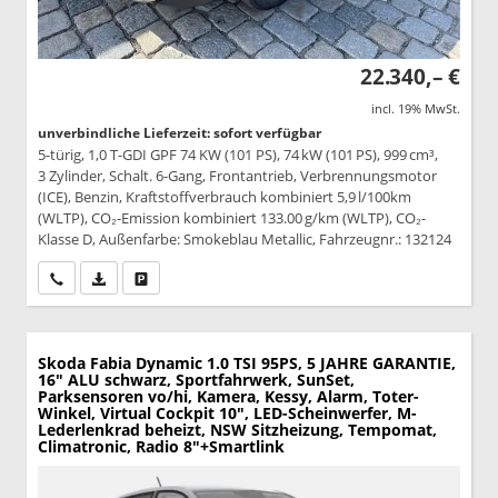
22.340,– €
incl. 19% MwSt.
unverbindliche Lieferzeit: sofort verfügbar
5-türig, 1,0 T-GDI GPF 74 KW (101 PS), 74 kW (101 PS), 999 cm³,
3 Zylinder, Schalt. 6-Gang, Frontantrieb, Verbrennungsmotor
(ICE), Benzin, Kraftstoffverbrauch kombiniert 5,9 l/100km
(WLTP), CO₂-Emission kombiniert 133.00 g/km (WLTP), CO₂-
Klasse D, Außenfarbe: Smokeblau Metallic, Fahrzeugnr.: 132124
Wir rufen Sie an
PDF-Datei, Fahrzeugexposé drucken
Drucken, parken oder vergleichen
Skoda Fabia
Dynamic 1.0 TSI 95PS, 5 JAHRE GARANTIE,
16" ALU schwarz, Sportfahrwerk, SunSet,
Parksensoren vo/hi, Kamera, Kessy, Alarm, Toter-
Winkel, Virtual Cockpit 10", LED-Scheinwerfer, M-
Lederlenkrad beheizt, NSW Sitzheizung, Tempomat,
Climatronic, Radio 8"+Smartlink