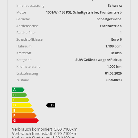
Innenausstattung
Schwarz
Motor
100 kW (136 PS), Schaltgetriebe, Frontantrieb
Getriebe
Schaltgetriebe
Antriebsachse
Frontantrieb
Partikelfilter
1
Schadstoffklasse
Euro 6
Hubraum
1.199 ccm
Kraftstoff
Benzin
Kategorie
SUV/Geländewagen/Pickup
Kilometerstand
1.000 km
Erstzulassung
01.06.2026
Zustand
unfallfrei
Verbrauch kombiniert:
5,60 l/100km
Verbrauch Innenstadt:
6,70 l/100km
Verbrauch Stadtrand:
5,20 l/100km