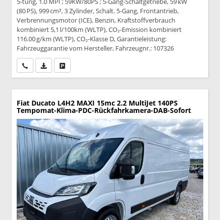
5-türig, 1.0 MPI ; 59KW/80PS ; 5-Gang-Schaltgetriebe, 59 kW
(80 PS), 999 cm³, 3 Zylinder, Schalt. 5-Gang, Frontantrieb,
Verbrennungsmotor (ICE), Benzin, Kraftstoffverbrauch
kombiniert 5,1 l/100km (WLTP), CO₂-Emission kombiniert
116.00 g/km (WLTP), CO₂-Klasse D, Garantieleistung:
Fahrzeuggarantie vom Hersteller, Fahrzeugnr.: 107326
Wir rufen Sie an
PDF-Datei, Fahrzeugexposé drucken
Drucken, parken oder vergleichen
Fiat Ducato
L4H2 MAXI 15mc 2.2 MultiJet 140PS
Tempomat-Klima-PDC-Rückfahrkamera-DAB-Sofort