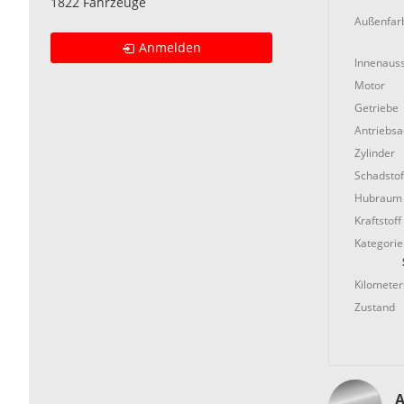
1822 Fahrzeuge
Außenfar
Anmelden
Innenauss
Motor
Getriebe
Antriebs
Zylinder
Schadstof
Hubraum
Kraftstoff
Kategorie
Kilometer
Zustand
A