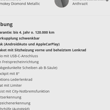
mokey Diomond Metallic
Anthrazit
ibung
rantie: bis 4. Jahr o. 120.000 km
rkupplung schwenkbar
nk (AndroidAuto und AppleCarPlay)
ket mit Sitzheizung vorne und beheiztem Lenkrad
o mit USB-C-Anschluss
h Freisprecheinrichtung
abgedunkelte Scheiben ab B-Säule)
ockpit mit 8''
ktions-Lederlenkrad
 mit Limiter
sist mit City-Notbremsfunktion
itserkennung
szeichenerkennung
hrhilfe (AutoHold)