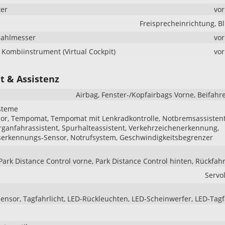
er
vo
Freisprecheinrichtung, B
zahlmesser
vo
s Kombiinstrument (Virtual Cockpit)
vo
t & Assistenz
Airbag, Fenster-/Kopfairbags Vorne, Beifahr
steme
r, Tempomat, Tempomat mit Lenkradkontrolle, Notbremsassistent 
erganfahrassistent, Spurhalteassistent, Verkehrzeichenerkennung,
serkennungs-Sensor, Notrufsystem, Geschwindigkeitsbegrenzer
Park Distance Control vorne, Park Distance Control hinten, Rückfa
Servo
sensor, Tagfahrlicht, LED-Rückleuchten, LED-Scheinwerfer, LED-Tagf