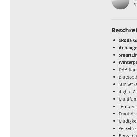
S
Beschre
Skoda Ga
Anhänge
SmartLi
Winterpa
DAB-Radi
Bluetoot
SunSet (
digital C
Multifun
Tempomat
Front-As
Müdigke
Verkehr
Berganfa