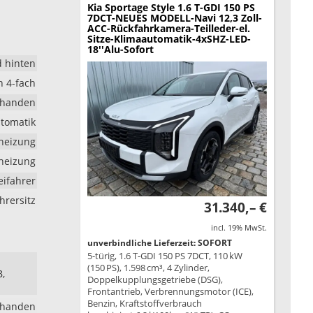
Kia Sportage
Style 1.6 T-GDI 150 PS
7DCT-NEUES MODELL-Navi 12,3 Zoll-
ACC-Rückfahrkamera-Teilleder-el.
Sitze-Klimaautomatik-4xSHZ-LED-
18''Alu-Sofort
d hinten
h 4-fach
rhanden
tomatik
dheizung
zheizung
eifahrer
hrersitz
31.340,– €
incl. 19% MwSt.
unverbindliche Lieferzeit: SOFORT
5-türig, 1.6 T-GDI 150 PS 7DCT, 110 kW
(150 PS), 1.598 cm³, 4 Zylinder,
B,
Doppelkupplungsgetriebe (DSG),
Frontantrieb, Verbrennungsmotor (ICE),
Benzin, Kraftstoffverbrauch
rhanden