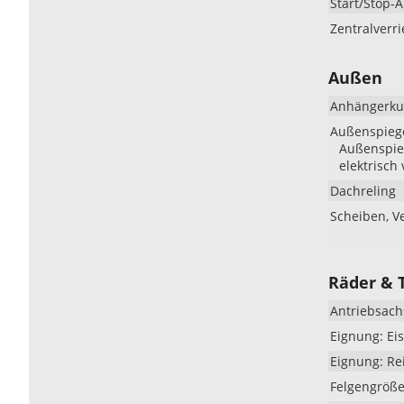
Start/Stop-
Zentralverr
Außen
Anhängerku
Außenspieg
Außenspieg
elektrisch 
Dachreling
Scheiben, V
Räder & 
Antriebsach
Eignung: Eis
Eignung: Re
Felgengröß