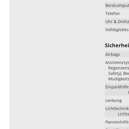
Bordcomput
Telefon
Uhr & Dreh
Volldigitale
Sicherhei
Airbags
Assistenzsy
Regensenso
Safety), B
Müdigkeit
Einparkhilfe
Lenkung
Lichttechnik
Licht
Pannenhilfe