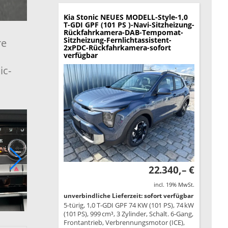
Kia Stonic
NEUES MODELL-Style-1,0
T-GDI GPF (101 PS )-Navi-Sitzheizung-
Rückfahrkamera-DAB-Tempomat-
Sitzheizung-Fernlichtassistent-
re
2xPDC-Rückfahrkamera-sofort
verfügbar
ic-
22.340,– €
incl. 19% MwSt.
unverbindliche Lieferzeit: sofort verfügbar
5-türig, 1,0 T-GDI GPF 74 KW (101 PS), 74 kW
(101 PS), 999 cm³, 3 Zylinder, Schalt. 6-Gang,
Frontantrieb, Verbrennungsmotor (ICE),