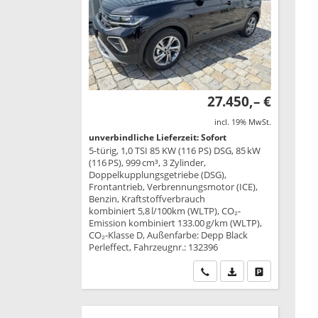
27.450,– €
incl. 19% MwSt.
unverbindliche Lieferzeit: Sofort
5-türig, 1,0 TSI 85 KW (116 PS) DSG, 85 kW
(116 PS), 999 cm³, 3 Zylinder,
Doppelkupplungsgetriebe (DSG),
Frontantrieb, Verbrennungsmotor (ICE),
Benzin, Kraftstoffverbrauch
kombiniert 5,8 l/100km (WLTP), CO₂-
Emission kombiniert 133.00 g/km (WLTP),
CO₂-Klasse D, Außenfarbe: Depp Black
Perleffect, Fahrzeugnr.: 132396
Wir rufen Sie an
PDF-Datei, Fahrzeu
Drucken, park