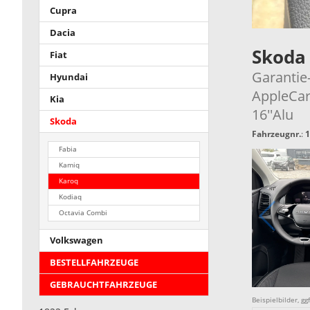
Cupra
Dacia
Skoda
Fiat
Garantie
Hyundai
AppleCar
Kia
16''Alu
Skoda
Fahrzeugnr.
:
1
Fabia
Kamiq
Karoq
Kodiaq
Octavia Combi
Volkswagen
BESTELLFAHRZEUGE
GEBRAUCHTFAHRZEUGE
Beispielbilder, g