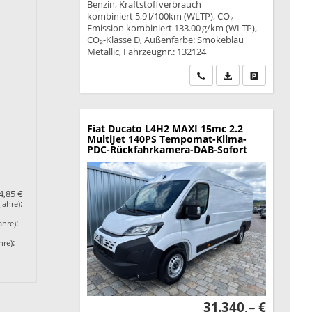
Benzin, Kraftstoffverbrauch
kombiniert 5,9 l/100km (WLTP), CO₂-
Emission kombiniert 133.00 g/km (WLTP),
CO₂-Klasse D, Außenfarbe: Smokeblau
Metallic, Fahrzeugnr.: 132124
Wir rufen Sie an
PDF-Datei, Fahrzeu
Drucken, park
Fiat Ducato
L4H2 MAXI 15mc 2.2
MultiJet 140PS Tempomat-Klima-
PDC-Rückfahrkamera-DAB-Sofort
4,85 €
:
Jahre)
:
ahre)
:
hre)
31.340,– €