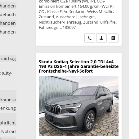
kombiniert 6,2 l/100km (WLTP), CO₂-
rhanden
Emission kombiniert 164.00 g/km (WLTP),
CO₂-Klasse F, Außenfarbe: Weiss Metallic,
luetooth
Zustand, Aussehen: 1, sehr gut,
Nichtraucher-Fahrzeug, Zustand: unfallfrei,
rhanden
Fahrzeugnr.: 133097
rhanden
Wir rufen Sie an
PDF-Datei, Fahrzeu
Drucken, park
erairbag
Skoda Kodiaq
Selection 2,0 TDI 4x4
193 PS DSG-4 Jahre Garantie-beheizte
Frontscheibe-Navi-Sofort
(City-
hrkamera
lenkung
ahrlicht
Notrad