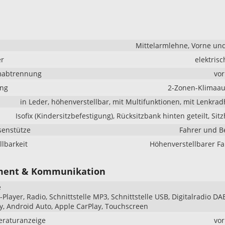
Mittelarmlehne, Vorne un
er
elektrisc
mabtrennung
vo
ung
2-Zonen-Klimaau
in Leder, höhenverstellbar, mit Multifunktionen, mit Lenkra
Isofix (Kindersitzbefestigung), Rücksitzbank hinten geteilt, Sit
senstütze
Fahrer und B
llbarkeit
Höhenverstellbarer Fa
ment & Kommunikation
e
Player, Radio, Schnittstelle MP3, Schnittstelle USB, Digitalradio DA
y, Android Auto, Apple CarPlay, Touchscreen
raturanzeige
vo