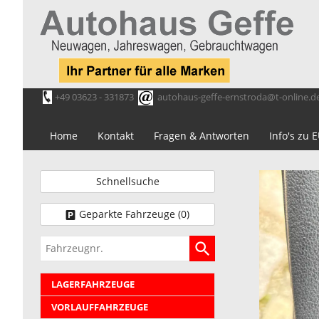
+49 03623 - 331873
autohaus-geffe-ernstroda@t-online.d
Home
Kontakt
Fragen & Antworten
Info's zu
Schnellsuche
Geparkte Fahrzeuge (
0
)
Fahrzeugnr.
LAGERFAHRZEUGE
VORLAUFFAHRZEUGE