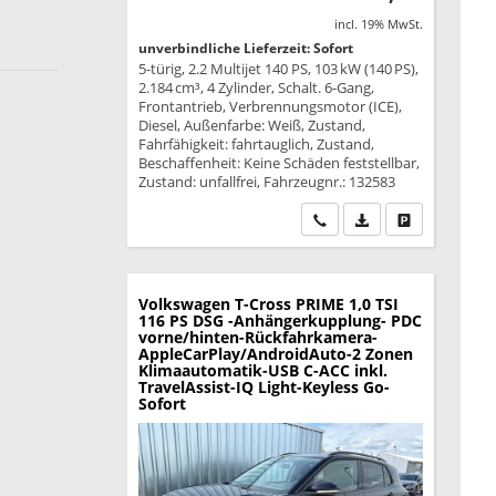
incl. 19% MwSt.
unverbindliche Lieferzeit: Sofort
5-türig, 2.2 Multijet 140 PS, 103 kW (140 PS),
2.184 cm³, 4 Zylinder, Schalt. 6-Gang,
Frontantrieb, Verbrennungsmotor (ICE),
Diesel, Außenfarbe: Weiß, Zustand,
Fahrfähigkeit: fahrtauglich, Zustand,
Beschaffenheit: Keine Schäden feststellbar,
Zustand: unfallfrei, Fahrzeugnr.: 132583
Wir rufen Sie an
PDF-Datei, Fahrzeu
Drucken, park
Volkswagen T-Cross
PRIME 1,0 TSI
116 PS DSG -Anhängerkupplung- PDC
vorne/hinten-Rückfahrkamera-
AppleCarPlay/AndroidAuto-2 Zonen
Klimaautomatik-USB C-ACC inkl.
TravelAssist-IQ Light-Keyless Go-
Sofort