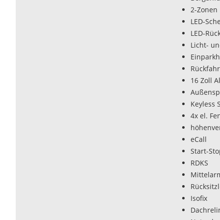
2-Zonen 
LED-Sche
LED-Rüc
Licht- u
Einparkh
Rückfah
16 Zoll A
Außenspi
Keyless S
4x el. F
höhenver
eCall
Start-St
RDKS
Mittelar
Rücksitz
Isofix
Dachreli