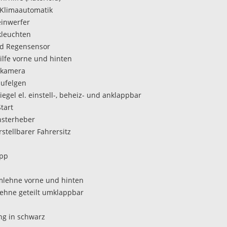
Klimaautomatik
inwerfer
kleuchten
nd Regensensor
ilfe vorne und hinten
rkamera
lufelgen
egel el. einstell-, beheiz- und anklappbar
tart
ensterheber
stellbarer Fahrersitz
opp
mlehne vorne und hinten
lehne geteilt umklappbar
ng in schwarz