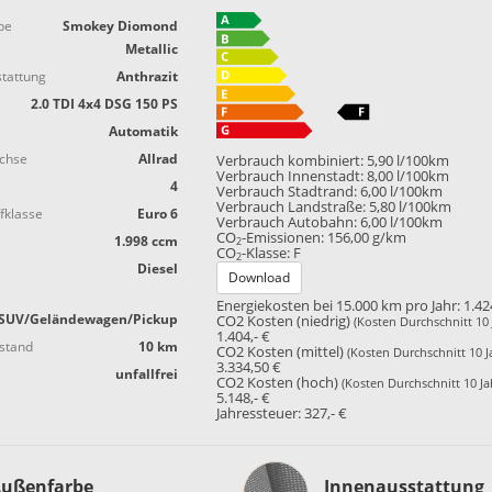
be
Smokey Diomond
Metallic
tattung
Anthrazit
2.0 TDI 4x4 DSG 150 PS
Automatik
achse
Allrad
Verbrauch kombiniert:
5,90 l/100km
Verbrauch Innenstadt:
8,00 l/100km
4
Verbrauch Stadtrand:
6,00 l/100km
Verbrauch Landstraße:
5,80 l/100km
fklasse
Euro 6
Verbrauch Autobahn:
6,00 l/100km
CO
-Emissionen:
156,00 g/km
1.998 ccm
2
CO
-Klasse:
F
2
Diesel
Download
Energiekosten bei 15.000 km pro Jahr:
1.42
SUV/Geländewagen/Pickup
CO2 Kosten (niedrig)
(Kosten Durchschnitt 10 
1.404,- €
stand
10 km
CO2 Kosten (mittel)
(Kosten Durchschnitt 10 J
3.334,50 €
unfallfrei
CO2 Kosten (hoch)
(Kosten Durchschnitt 10 Ja
5.148,- €
Jahressteuer:
327,- €
Innenausstattung
ußenfarbe
Innenausstattung