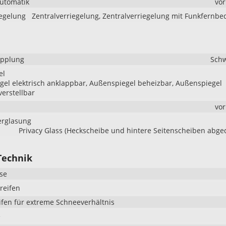
Automatik
vo
iegelung
Zentralverriegelung, Zentralverriegelung mit Funkfernb
pplung
Sch
el
el elektrisch anklappbar, Außenspiegel beheizbar, Außenspiegel
verstellbar
vo
erglasung
Privacy Glass (Heckscheibe und hintere Seitenscheiben abge
Technik
se
reifen
ifen für extreme Schneeverhältnis
e