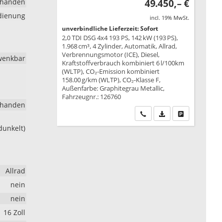
rhanden
49.450,– €
edienung
incl. 19% MwSt.
unverbindliche Lieferzeit: Sofort
2,0 TDI DSG 4x4 193 PS, 142 kW (193 PS),
1.968 cm³, 4 Zylinder, Automatik, Allrad,
Verbrennungsmotor (ICE), Diesel,
wenkbar
Kraftstoffverbrauch kombiniert 6 l/100km
(WLTP), CO₂-Emission kombiniert
158.00 g/km (WLTP), CO₂-Klasse F,
Außenfarbe: Graphitegrau Metallic,
Fahrzeugnr.: 126760
rhanden
Wir rufen Sie an
PDF-Datei, Fahrzeu
Drucken, park
dunkelt)
Allrad
nein
nein
16 Zoll