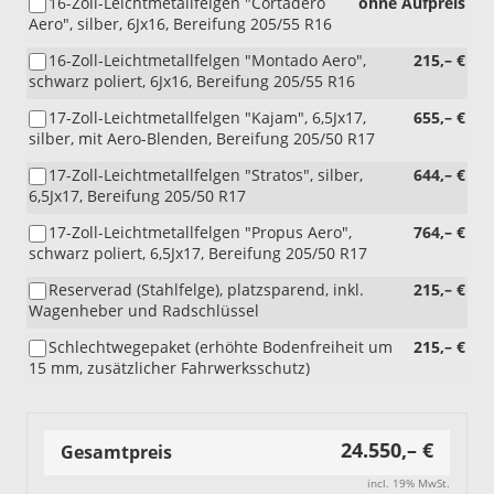
16-Zoll-Leichtmetallfelgen "Cortadero
ohne Aufpreis
Aero", silber, 6Jx16, Bereifung 205/55 R16
16-Zoll-Leichtmetallfelgen "Montado Aero",
215,– €
schwarz poliert, 6Jx16, Bereifung 205/55 R16
17-Zoll-Leichtmetallfelgen "Kajam", 6,5Jx17,
655,– €
silber, mit Aero-Blenden, Bereifung 205/50 R17
17-Zoll-Leichtmetallfelgen "Stratos", silber,
644,– €
6,5Jx17, Bereifung 205/50 R17
17-Zoll-Leichtmetallfelgen "Propus Aero",
764,– €
schwarz poliert, 6,5Jx17, Bereifung 205/50 R17
Reserverad (Stahlfelge), platzsparend, inkl.
215,– €
Wagenheber und Radschlüssel
Schlechtwegepaket (erhöhte Bodenfreiheit um
215,– €
15 mm, zusätzlicher Fahrwerksschutz)
24.550,– €
Gesamtpreis
incl. 19% MwSt.