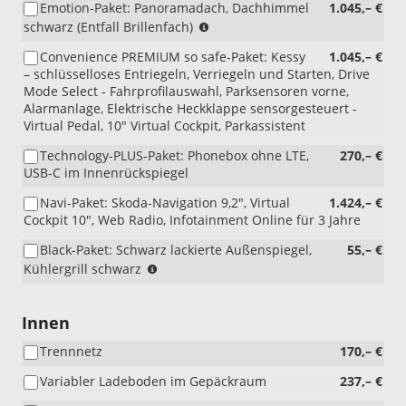
Emotion-Paket: Panoramadach, Dachhimmel
1.045,– €
(nicht
(nur
schwarz (Entfall Brillenfach)
i.V.
i.V.
mit
Convenience PREMIUM so safe-Paket: Kessy
1.045,– €
mit
PYC)
– schlüsselloses Entriegeln, Verriegeln und Starten, Drive
Innenausstattung
Mode Select - Fahrprofilauswahl, Parksensoren vorne,
HO/HQ/JI/AH)
Alarmanlage, Elektrische Heckklappe sensorgesteuert -
Virtual Pedal, 10" Virtual Cockpit, Parkassistent
Technology-PLUS-Paket: Phonebox ohne LTE,
270,– €
USB-C im Innenrückspiegel
Navi-Paket: Skoda-Navigation 9,2", Virtual
1.424,– €
Cockpit 10", Web Radio, Infotainment Online für 3 Jahre
Black-Paket: Schwarz lackierte Außenspiegel,
55,– €
(nur
Kühlergrill schwarz
i.V.
mit
PJ7/PJV/PJR
Innen
und
Trennnetz
170,– €
PIU/WIV)
Variabler Ladeboden im Gepäckraum
237,– €