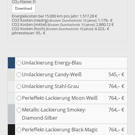
CO
-Klasse:
D
2
Download
Energiekosten bei 15.000 km pro Jahr:
1.517,28 €
CO2 Kosten (niedrig)
:
1.179,- €
(Kosten Durchschnitt 10 Jahre)
CO2 Kosten (mittel)
:
2.800,12 €
(Kosten Durchschnitt 10 Jahre)
CO2 Kosten (hoch)
:
4.323,- €
(Kosten Durchschnitt 10 Jahre)
Jahressteuer:
95,- €
Unilackierung Energy-Blau
Unilackierung Candy-Weiß
545,– €
Unilackierung Stahl-Grau
764,– €
Perleffekt-Lackierung Moon-Weiß
764,– €
Metallic-Lackierung Smokey-
764,– €
Diamond-Silber
Perleffekt-Lackierung Black-Magic
764,– €