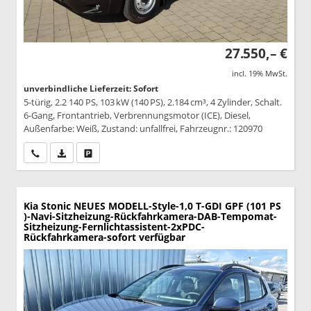
27.550,– €
incl. 19% MwSt.
unverbindliche Lieferzeit: Sofort
5-türig, 2.2 140 PS, 103 kW (140 PS), 2.184 cm³, 4 Zylinder, Schalt.
6-Gang, Frontantrieb, Verbrennungsmotor (ICE), Diesel,
Außenfarbe: Weiß, Zustand: unfallfrei, Fahrzeugnr.: 120970
Wir rufen Sie an
PDF-Datei, Fahrzeugexposé drucken
Drucken, parken oder vergleichen
Kia Stonic
NEUES MODELL-Style-1,0 T-GDI GPF (101 PS
)-Navi-Sitzheizung-Rückfahrkamera-DAB-Tempomat-
Sitzheizung-Fernlichtassistent-2xPDC-
Rückfahrkamera-sofort verfügbar