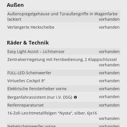
Außen
Außenspiegelgehäuse und Türaußengriffe in Wagenfarbe
lackiert
vorhanden
Verlängerte Heckscheibe
vorhanden
Räder & Technik
Easy Light Assist – Lichtsensor
vorhanden
Zentralverriegelung mit Fernbedienung, 2 Klappschlüssel
vorhanden
FULL-LED-Scheinwerfer
vorhanden
Virtuelles Cockpit 8"
vorhanden
Elektrische Fensterheber vorne
vorhanden
(nur
vorhanden
Berganfahrassistent (nur i.V. DSG)
i.V.
Reifenreparaturset
vorhanden
DSG)
16-Zoll-Leichtmetallfelgen "Nyota", silber, 6Jx16
vorhanden
Nebelscheinwerfer vorne
vorhanden