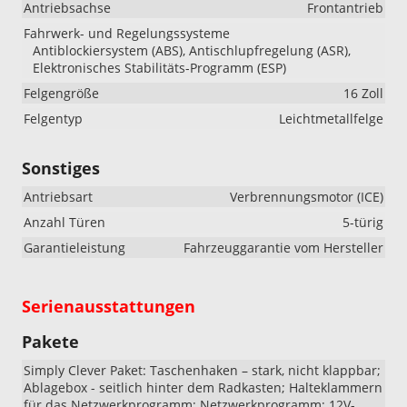
Antriebsachse
Frontantrieb
Fahrwerk- und Regelungssysteme
Antiblockiersystem (ABS), Antischlupfregelung (ASR),
Elektronisches Stabilitäts-Programm (ESP)
Felgengröße
16 Zoll
Felgentyp
Leichtmetallfelge
Sonstiges
Antriebsart
Verbrennungsmotor (ICE)
Anzahl Türen
5-türig
Garantieleistung
Fahrzeuggarantie vom Hersteller
Serienausstattungen
Pakete
Simply Clever Paket: Taschenhaken – stark, nicht klappbar;
Ablagebox - seitlich hinter dem Radkasten; Halteklammern
für das Netzwerkprogramm; Netzwerkprogramm; 12V-