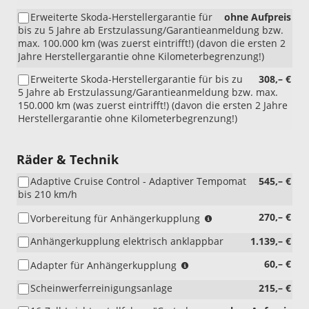
nur
Erweiterte Skoda-Herstellergarantie für
ohne Aufpreis
i.V.
bis zu 5 Jahre ab Erstzulassung/Garantieanmeldung bzw.
mit
max. 100.000 km (was zuerst eintrifft!) (davon die ersten 2
9,2"
Jahre Herstellergarantie ohne Kilometerbegrenzung!)
Skoda
Navigation,
Erweiterte Skoda-Herstellergarantie für bis zu
308,– €
WIT)
5 Jahre ab Erstzulassung/Garantieanmeldung bzw. max.
150.000 km (was zuerst eintrifft!) (davon die ersten 2 Jahre
Herstellergarantie ohne Kilometerbegrenzung!)
Räder & Technik
Adaptive Cruise Control - Adaptiver Tempomat
545,– €
bis 210 km/h
(nicht
270,– €
Vorbereitung für Anhängerkupplung
i.V.
Anhängerkupplung elektrisch anklappbar
1.139,– €
mit
1M6)
(nur
60,– €
Adapter für Anhängerkupplung
i.V.
Scheinwerferreinigungsanlage
215,– €
mit
1M6)