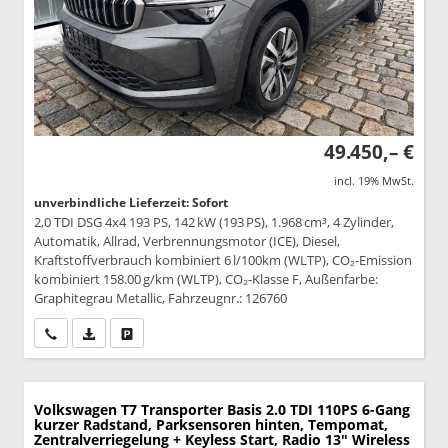
49.450,– €
incl. 19% MwSt.
unverbindliche Lieferzeit: Sofort
2,0 TDI DSG 4x4 193 PS, 142 kW (193 PS), 1.968 cm³, 4 Zylinder,
Automatik, Allrad, Verbrennungsmotor (ICE), Diesel,
Kraftstoffverbrauch kombiniert 6 l/100km (WLTP), CO₂-Emission
kombiniert 158.00 g/km (WLTP), CO₂-Klasse F, Außenfarbe:
Graphitegrau Metallic, Fahrzeugnr.: 126760
Wir rufen Sie an
PDF-Datei, Fahrzeugexposé drucken
Drucken, parken oder vergleichen
Volkswagen T7 Transporter
Basis 2.0 TDI 110PS 6-Gang
kurzer Radstand, Parksensoren hinten, Tempomat,
Zentralverriegelung + Keyless Start, Radio 13" Wireless