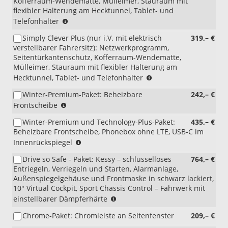
Kofferraum-Wendematte, Mülleimer, Stauraum mit
flexibler Halterung am Hecktunnel, Tablet- und
(nicht
Telefonhalter
i.V.
Simply Clever Plus (nur i.V. mit elektrisch
319,– €
mit
verstellbarer Fahrersitz): Netzwerkprogramm,
PWA/WQ7)
Seitentürkantenschutz, Kofferraum-Wendematte,
Mülleimer, Stauraum mit flexibler Halterung am
(nur
Hecktunnel, Tablet- und Telefonhalter
i.V.
Winter-Premium-Paket: Beheizbare
242,– €
mit
(nur
Frontscheibe
PWA/WQ7)
i.V.
Winter-Premium und Technology-Plus-Paket:
435,– €
mit
Beheizbare Frontscheibe, Phonebox ohne LTE, USB-C im
PLG/PLP/PLE/PLM/PEA);
(nur
Innenrückspiegel
(nicht
i.V.
i.V.
Drive so Safe - Paket: Kessy – schlüsselloses
764,– €
mit
mit
Entriegeln, Verriegeln und Starten, Alarmanlage,
PLG/PLP/PLE/PLM/PEA);
4A4)
Außenspiegelgehäuse und Frontmaske in schwarz lackiert,
(nicht
10" Virtual Cockpit, Sport Chassis Control – Fahrwerk mit
i.V.
(nur
einstellbarer Dämpferhärte
mit
i.V.
4A4)
Chrome-Paket: Chromleiste an Seitenfenster
209,– €
mit
PJ7/PJV/PJR)