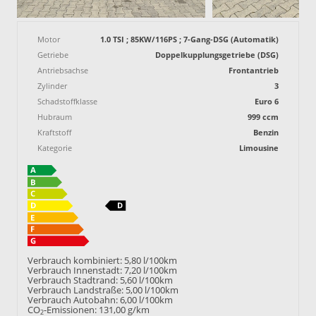
Motor
1.0 TSI ; 85KW/116PS ; 7-Gang-DSG (Automatik)
Getriebe
Doppelkupplungsgetriebe (DSG)
Antriebsachse
Frontantrieb
Zylinder
3
Schadstoffklasse
Euro 6
Hubraum
999 ccm
Kraftstoff
Benzin
Kategorie
Limousine
Verbrauch kombiniert:
5,80 l/100km
Verbrauch Innenstadt:
7,20 l/100km
Verbrauch Stadtrand:
5,60 l/100km
Verbrauch Landstraße:
5,00 l/100km
Verbrauch Autobahn:
6,00 l/100km
CO
-Emissionen:
131,00 g/km
2