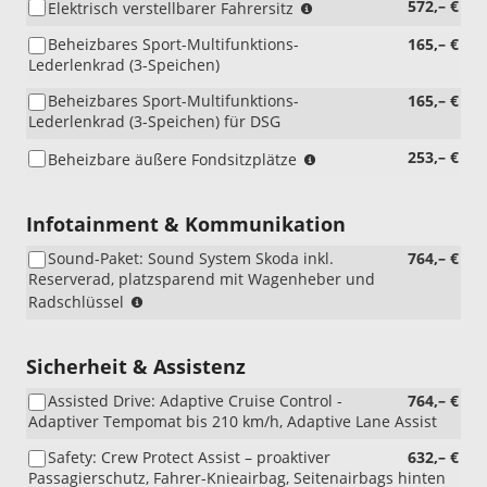
(nur
572,– €
Elektrisch verstellbarer Fahrersitz
i.V.
Beheizbares Sport-Multifunktions-
165,– €
mit
Lederlenkrad (3-Speichen)
WQ3/PEA),
(nicht
Beheizbares Sport-Multifunktions-
165,– €
i.V.
Lederlenkrad (3-Speichen) für DSG
mit
PIK)
(nicht
253,– €
Beheizbare äußere Fondsitzplätze
i.V.
mit
WIE
Infotainment & Kommunikation
und
Sound-Paket: Sound System Skoda inkl.
764,– €
PMA)
Reserverad, platzsparend mit Wagenheber und
(nur
Radschlüssel
i.V.
mit
WQ3/PEA/WQ7)
Sicherheit & Assistenz
(in
Assisted Drive: Adaptive Cruise Control -
764,– €
Kombination
Adaptiver Tempomat bis 210 km/h, Adaptive Lane Assist
mit
10"
Safety: Crew Protect Assist – proaktiver
632,– €
Virtual
Passagierschutz, Fahrer-Knieairbag, Seitenairbags hinten
Cockpit