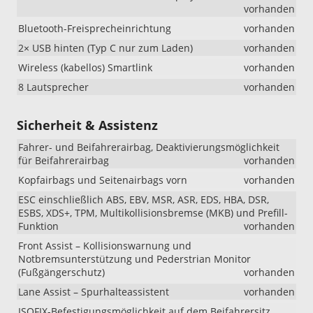
vorhanden
Bluetooth-Freisprecheinrichtung
vorhanden
2× USB hinten (Typ C nur zum Laden)
vorhanden
Wireless (kabellos) Smartlink
vorhanden
8 Lautsprecher
vorhanden
Sicherheit & Assistenz
Fahrer- und Beifahrerairbag, Deaktivierungsmöglichkeit
für Beifahrerairbag
vorhanden
Kopfairbags und Seitenairbags vorn
vorhanden
ESC einschließlich ABS, EBV, MSR, ASR, EDS, HBA, DSR,
ESBS, XDS+, TPM, Multikollisionsbremse (MKB) und Prefill-
Funktion
vorhanden
Front Assist – Kollisionswarnung und
Notbremsunterstützung und Pederstrian Monitor
(Fußgängerschutz)
vorhanden
Lane Assist – Spurhalteassistent
vorhanden
ISOFIX-Befestigungsmöglichkeit auf dem Beifahrersitz