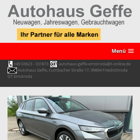
Menü
+49 03623 - 331873
autohaus-geffe-ernstroda@t-online.de
Autohaus Geffe, Cumbacher Straße 17, 99894 Friedrichroda
OT Ernstroda