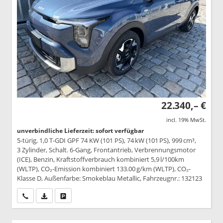
22.340,– €
incl. 19% MwSt.
unverbindliche Lieferzeit: sofort verfügbar
5-türig, 1,0 T-GDI GPF 74 KW (101 PS), 74 kW (101 PS), 999 cm³,
3 Zylinder, Schalt. 6-Gang, Frontantrieb, Verbrennungsmotor
(ICE), Benzin, Kraftstoffverbrauch kombiniert 5,9 l/100km
(WLTP), CO₂-Emission kombiniert 133.00 g/km (WLTP), CO₂-
Klasse D, Außenfarbe: Smokeblau Metallic, Fahrzeugnr.: 132123
Wir rufen Sie an
PDF-Datei, Fahrzeugexposé drucken
Drucken, parken oder vergleichen