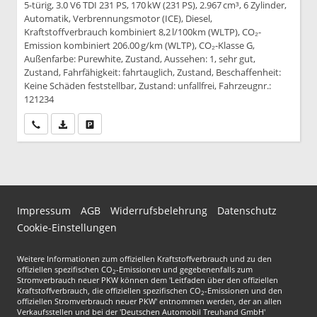
5-türig, 3.0 V6 TDI 231 PS, 170 kW (231 PS), 2.967 cm³, 6 Zylinder,
Automatik, Verbrennungsmotor (ICE), Diesel,
Kraftstoffverbrauch kombiniert 8,2 l/100km (WLTP), CO₂-
Emission kombiniert 206.00 g/km (WLTP), CO₂-Klasse G,
Außenfarbe: Purewhite, Zustand, Aussehen: 1, sehr gut,
Zustand, Fahrfähigkeit: fahrtauglich, Zustand, Beschaffenheit:
Keine Schäden feststellbar, Zustand: unfallfrei, Fahrzeugnr.:
121234
Wir rufen Sie an
PDF-Datei, Fahrzeugexposé drucken
Drucken, parken oder vergleichen
Impressum
AGB
Widerrufsbelehrung
Datenschutz
Cookie-Einstellungen
Weitere Informationen zum offiziellen Kraftstoffverbrauch und zu den
offiziellen spezifischen CO
-Emissionen und gegebenenfalls zum
2
Stromverbrauch neuer PKW können dem 'Leitfaden über den offiziellen
Kraftstoffverbrauch, die offiziellen spezifischen CO
-Emissionen und den
2
offiziellen Stromverbrauch neuer PKW' entnommen werden, der an allen
Verkaufsstellen und bei der 'Deutschen Automobil Treuhand GmbH'