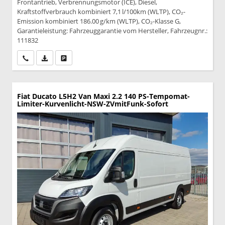
Frontantrieb, Verbrennungsmotor (ICE), Diesel,
Kraftstoffverbrauch kombiniert 7,1 l/100km (WLTP), CO₂-
Emission kombiniert 186.00 g/km (WLTP), CO₂-Klasse G,
Garantieleistung: Fahrzeuggarantie vom Hersteller, Fahrzeugnr.:
111832
Wir rufen Sie an
PDF-Datei, Fahrzeugexposé drucken
Drucken, parken oder vergleichen
Fiat Ducato
L5H2 Van Maxi 2.2 140 PS-Tempomat-
Limiter-Kurvenlicht-NSW-ZVmitFunk-Sofort