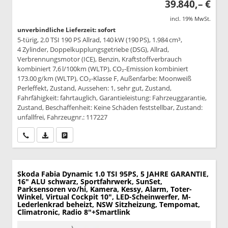
39.840,– €
incl. 19% MwSt.
unverbindliche Lieferzeit: sofort
5-türig, 2.0 TSI 190 PS Allrad, 140 kW (190 PS), 1.984 cm³,
4 Zylinder, Doppelkupplungsgetriebe (DSG), Allrad,
Verbrennungsmotor (ICE), Benzin, Kraftstoffverbrauch
kombiniert 7,6 l/100km (WLTP), CO₂-Emission kombiniert
173.00 g/km (WLTP), CO₂-Klasse F, Außenfarbe: Moonweiß
Perleffekt, Zustand, Aussehen: 1, sehr gut, Zustand,
Fahrfähigkeit: fahrtauglich, Garantieleistung: Fahrzeuggarantie,
Zustand, Beschaffenheit: Keine Schäden feststellbar, Zustand:
unfallfrei, Fahrzeugnr.: 117227
Wir rufen Sie an
PDF-Datei, Fahrzeugexposé drucken
Drucken, parken oder vergleichen
Skoda Fabia
Dynamic 1.0 TSI 95PS, 5 JAHRE GARANTIE,
16" ALU schwarz, Sportfahrwerk, SunSet,
Parksensoren vo/hi, Kamera, Kessy, Alarm, Toter-
Winkel, Virtual Cockpit 10", LED-Scheinwerfer, M-
Lederlenkrad beheizt, NSW Sitzheizung, Tempomat,
Climatronic, Radio 8"+Smartlink