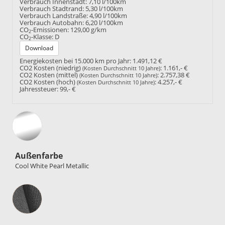
Verbrauch Innenstadt:
7,10 l/100km
Verbrauch Stadtrand:
5,30 l/100km
Verbrauch Landstraße:
4,90 l/100km
Verbrauch Autobahn:
6,20 l/100km
CO
-Emissionen:
129,00 g/km
2
CO
-Klasse:
D
2
Download
Energiekosten bei 15.000 km pro Jahr:
1.491,12 €
CO2 Kosten (niedrig)
:
1.161,- €
(Kosten Durchschnitt 10 Jahre)
CO2 Kosten (mittel)
:
2.757,38 €
(Kosten Durchschnitt 10 Jahre)
CO2 Kosten (hoch)
:
4.257,- €
(Kosten Durchschnitt 10 Jahre)
Jahressteuer:
99,- €
Außenfarbe
Cool White Pearl Metallic
Innenausstattung