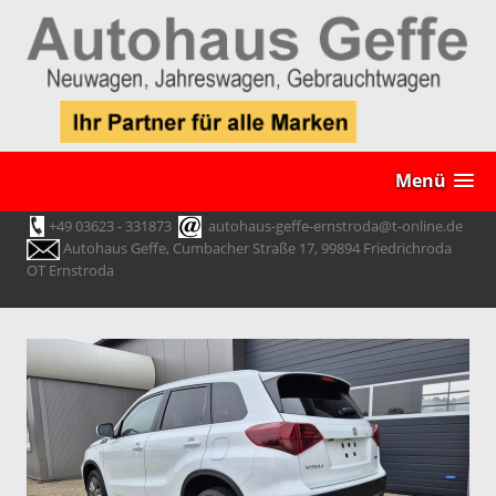
Menü
+49 03623 - 331873
autohaus-geffe-ernstroda@t-online.de
Autohaus Geffe, Cumbacher Straße 17, 99894 Friedrichroda
OT Ernstroda