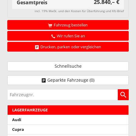
25.840,– €
Gesamtpreis
incl. 19% MwSt. und den Kosten für Überführung und Kfz-Brief
Fahrzeug bestellen
Wir rufen Sie an
Drucken, parken oder vergleichen
Schnellsuche
Geparkte Fahrzeuge (
0
)
Fahrzeugnr.
LAGERFAHRZEUGE
Audi
Cupra