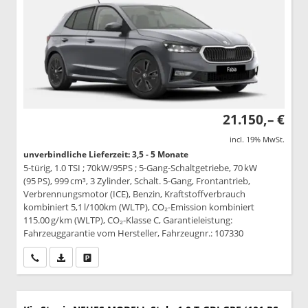
21.150,– €
incl. 19% MwSt.
unverbindliche Lieferzeit: 3,5 - 5 Monate
5-türig, 1.0 TSI ; 70kW/95PS ; 5-Gang-Schaltgetriebe, 70 kW
(95 PS), 999 cm³, 3 Zylinder, Schalt. 5-Gang, Frontantrieb,
Verbrennungsmotor (ICE), Benzin, Kraftstoffverbrauch
kombiniert 5,1 l/100km (WLTP), CO₂-Emission kombiniert
115.00 g/km (WLTP), CO₂-Klasse C, Garantieleistung:
Fahrzeuggarantie vom Hersteller, Fahrzeugnr.: 107330
Wir rufen Sie an
PDF-Datei, Fahrzeugexposé drucken
Drucken, parken oder vergleichen