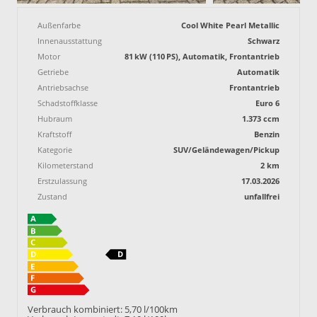
Außenfarbe
Cool White Pearl Metallic
Innenausstattung
Schwarz
Motor
81 kW (110 PS), Automatik, Frontantrieb
Getriebe
Automatik
Antriebsachse
Frontantrieb
Schadstoffklasse
Euro 6
Hubraum
1.373 ccm
Kraftstoff
Benzin
Kategorie
SUV/Geländewagen/Pickup
Kilometerstand
2 km
Erstzulassung
17.03.2026
Zustand
unfallfrei
Verbrauch kombiniert:
5,70 l/100km