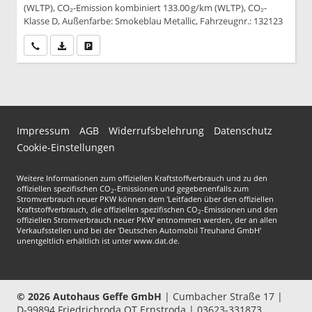
(WLTP), CO₂-Emission kombiniert 133.00 g/km (WLTP), CO₂-
Klasse D, Außenfarbe: Smokeblau Metallic, Fahrzeugnr.: 132123
Wir rufen Sie an
PDF-Datei, Fahrzeugexposé drucken
Drucken, parken oder vergleichen
Impressum
AGB
Widerrufsbelehrung
Datenschutz
Cookie-Einstellungen
Weitere Informationen zum offiziellen Kraftstoffverbrauch und zu den
offiziellen spezifischen CO
-Emissionen und gegebenenfalls zum
2
Stromverbrauch neuer PKW können dem 'Leitfaden über den offiziellen
Kraftstoffverbrauch, die offiziellen spezifischen CO
-Emissionen und den
2
offiziellen Stromverbrauch neuer PKW' entnommen werden, der an allen
Verkaufsstellen und bei der 'Deutschen Automobil Treuhand GmbH'
unentgeltlich erhältlich ist unter www.dat.de.
© 2026
Autohaus Geffe GmbH
|
Cumbacher Straße 17
|
D-99894
Friedrichroda OT Ernstroda |
03623-331873