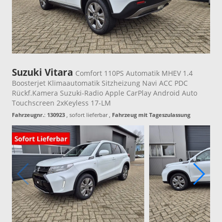
Suzuki Vitara
Comfort 110PS Automatik MHEV 1.4
Boosterjet Klimaautomatik Sitzheizung Navi ACC PDC
Rückf.Kamera Suzuki-Radio Apple CarPlay Android Auto
Touchscreen 2xKeyless 17-LM
Fahrzeugnr.
:
130923
,
sofort lieferbar
,
Fahrzeug mit Tageszulassung