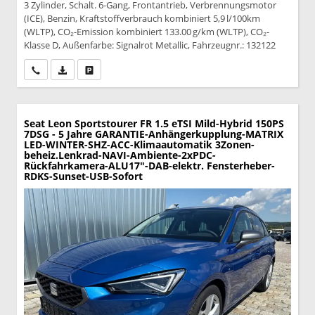
3 Zylinder, Schalt. 6-Gang, Frontantrieb, Verbrennungsmotor
(ICE), Benzin, Kraftstoffverbrauch kombiniert 5,9 l/100km
(WLTP), CO₂-Emission kombiniert 133.00 g/km (WLTP), CO₂-
Klasse D, Außenfarbe: Signalrot Metallic, Fahrzeugnr.: 132122
Wir rufen Sie an
PDF-Datei, Fahrzeugexposé drucken
Drucken, parken oder vergleichen
Seat Leon Sportstourer
FR 1.5 eTSI Mild-Hybrid 150PS
7DSG - 5 Jahre GARANTIE-Anhängerkupplung-MATRIX
LED-WINTER-SHZ-ACC-Klimaautomatik 3Zonen-
beheiz.Lenkrad-NAVI-Ambiente-2xPDC-
Rückfahrkamera-ALU17"-DAB-elektr. Fensterheber-
RDKS-Sunset-USB-Sofort