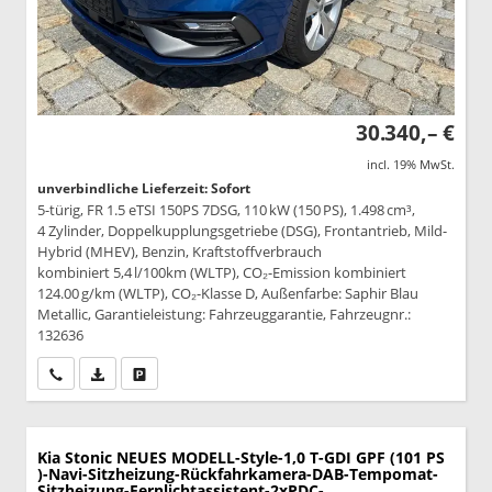
30.340,– €
incl. 19% MwSt.
unverbindliche Lieferzeit: Sofort
5-türig, FR 1.5 eTSI 150PS 7DSG, 110 kW (150 PS), 1.498 cm³,
4 Zylinder, Doppelkupplungsgetriebe (DSG), Frontantrieb, Mild-
Hybrid (MHEV), Benzin, Kraftstoffverbrauch
kombiniert 5,4 l/100km (WLTP), CO₂-Emission kombiniert
124.00 g/km (WLTP), CO₂-Klasse D, Außenfarbe: Saphir Blau
Metallic, Garantieleistung: Fahrzeuggarantie, Fahrzeugnr.:
132636
Wir rufen Sie an
PDF-Datei, Fahrzeugexposé drucken
Drucken, parken oder vergleichen
Kia Stonic
NEUES MODELL-Style-1,0 T-GDI GPF (101 PS
)-Navi-Sitzheizung-Rückfahrkamera-DAB-Tempomat-
Sitzheizung-Fernlichtassistent-2xPDC-