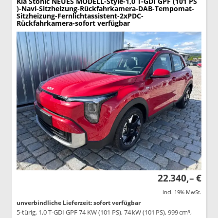
Kia Stonic
NEUES MODELL-Style-1,0 T-GDI GPF (101 PS
)-Navi-Sitzheizung-Rückfahrkamera-DAB-Tempomat-
Sitzheizung-Fernlichtassistent-2xPDC-
Rückfahrkamera-sofort verfügbar
22.340,– €
incl. 19% MwSt.
unverbindliche Lieferzeit: sofort verfügbar
5-türig, 1,0 T-GDI GPF 74 KW (101 PS), 74 kW (101 PS), 999 cm³,