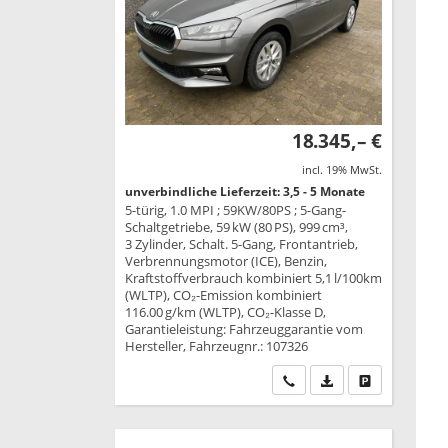
18.345,– €
incl. 19% MwSt.
unverbindliche Lieferzeit: 3,5 - 5 Monate
5-türig, 1.0 MPI ; 59KW/80PS ; 5-Gang-
Schaltgetriebe, 59 kW (80 PS), 999 cm³,
3 Zylinder, Schalt. 5-Gang, Frontantrieb,
Verbrennungsmotor (ICE), Benzin,
Kraftstoffverbrauch kombiniert 5,1 l/100km
(WLTP), CO₂-Emission kombiniert
116.00 g/km (WLTP), CO₂-Klasse D,
Garantieleistung: Fahrzeuggarantie vom
Hersteller, Fahrzeugnr.: 107326
Wir rufen Sie an
PDF-Datei, Fahrzeu
Drucken, park