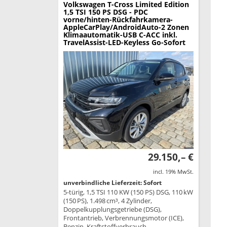
Volkswagen T-Cross
Limited Edition
1,5 TSI 150 PS DSG - PDC
vorne/hinten-Rückfahrkamera-
AppleCarPlay/AndroidAuto-2 Zonen
Klimaautomatik-USB C-ACC inkl.
TravelAssist-LED-Keyless Go-Sofort
29.150,– €
incl. 19% MwSt.
unverbindliche Lieferzeit: Sofort
5-türig, 1,5 TSI 110 KW (150 PS) DSG, 110 kW
(150 PS), 1.498 cm³, 4 Zylinder,
Doppelkupplungsgetriebe (DSG),
Frontantrieb, Verbrennungsmotor (ICE),
Benzin, Kraftstoffverbrauch