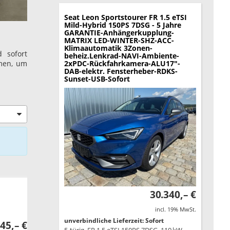
Seat Leon Sportstourer
FR 1.5 eTSI
Mild-Hybrid 150PS 7DSG - 5 Jahre
GARANTIE-Anhängerkupplung-
MATRIX LED-WINTER-SHZ-ACC-
Klimaautomatik 3Zonen-
 sofort
beheiz.Lenkrad-NAVI-Ambiente-
amen, um
2xPDC-Rückfahrkamera-ALU17"-
DAB-elektr. Fensterheber-RDKS-
Sunset-USB-Sofort
30.340,– €
incl. 19% MwSt.
unverbindliche Lieferzeit: Sofort
45,– €