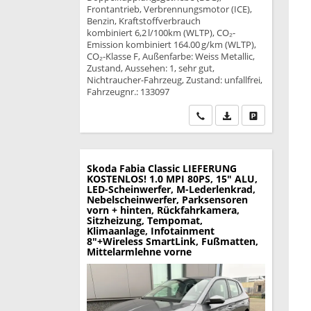
Frontantrieb, Verbrennungsmotor (ICE),
Benzin, Kraftstoffverbrauch
kombiniert 6,2 l/100km (WLTP), CO₂-
Emission kombiniert 164.00 g/km (WLTP),
CO₂-Klasse F, Außenfarbe: Weiss Metallic,
Zustand, Aussehen: 1, sehr gut,
Nichtraucher-Fahrzeug, Zustand: unfallfrei,
Fahrzeugnr.: 133097
Wir rufen Sie an
PDF-Datei, Fahrzeu
Drucken, park
Skoda Fabia
Classic LIEFERUNG
KOSTENLOS! 1.0 MPI 80PS, 15" ALU,
LED-Scheinwerfer, M-Lederlenkrad,
Nebelscheinwerfer, Parksensoren
vorn + hinten, Rückfahrkamera,
Sitzheizung, Tempomat,
Klimaanlage, Infotainment
8"+Wireless SmartLink, Fußmatten,
Mittelarmlehne vorne