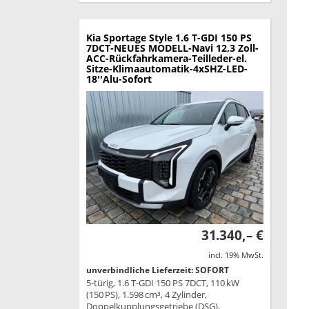
Kia Sportage
Style 1.6 T-GDI 150 PS
7DCT-NEUES MODELL-Navi 12,3 Zoll-
ACC-Rückfahrkamera-Teilleder-el.
Sitze-Klimaautomatik-4xSHZ-LED-
18''Alu-Sofort
31.340,– €
incl. 19% MwSt.
unverbindliche Lieferzeit: SOFORT
5-türig, 1.6 T-GDI 150 PS 7DCT, 110 kW
(150 PS), 1.598 cm³, 4 Zylinder,
Doppelkupplungsgetriebe (DSG),