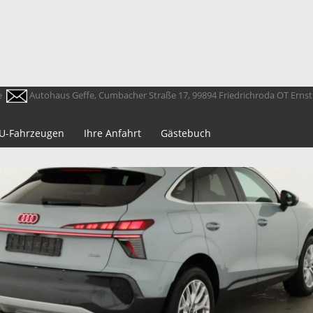
e
Autohaus Geffe, Cumbacher Straße 17, 99894 Friedrichroda OT Erns
 EU-Fahrzeugen
Ihre Anfahrt
Gästebuch