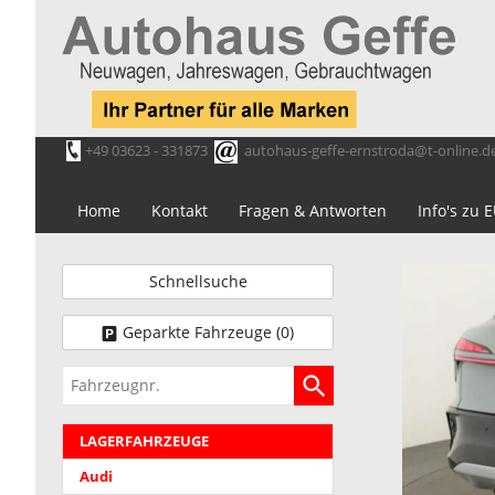
+49 03623 - 331873
autohaus-geffe-ernstroda@t-online.d
Home
Kontakt
Fragen & Antworten
Info's zu
Schnellsuche
Geparkte Fahrzeuge (
0
)
Fahrzeugnr.
LAGERFAHRZEUGE
Audi