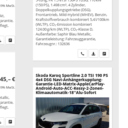
5-türig, FR 1.5 eTSI 150PS 7DSG, 110 kW
(150 PS), 1.498 cm³, 4 Zylinder,
 19% MwSt.
Doppelkupplungsgetriebe (DSG),
Frontantrieb, Mild-Hybrid (MHEV), Benzin,
kt,
Kraftstoffverbrauch kombiniert 5,4 l/100km
garantie,
(WLTP), CO₂-Emission kombiniert
legt,
124.00 g/km (WLTP), CO₂-Klasse D,
Außenfarbe: Saphir Blau Metallic,
Garantieleistung: Fahrzeuggarantie,
fen Sie an
PDF-Datei, Fahrzeugexposé drucken
Drucken, parken oder vergleichen
Fahrzeugnr.: 132636
Wir rufen Sie an
PDF-Datei, Fahrzeu
Drucken, park
Skoda Karoq
Sportline 2.0 TSI 190 PS
45,– €
4x4 DSG Navi-Anhängerkupplung-
Garantie-LED-Matrix-AppleCarPlay-
 19% MwSt.
Android-Auto-ACC-Kessy-2-Zonen-
Klimaautomatik-18''Alu-Sofort
allic,
garantie,
legt,
fen Sie an
PDF-Datei, Fahrzeugexposé drucken
Drucken, parken oder vergleichen