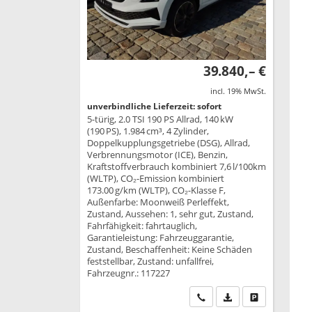
39.840,– €
incl. 19% MwSt.
unverbindliche Lieferzeit: sofort
5-türig, 2.0 TSI 190 PS Allrad, 140 kW
(190 PS), 1.984 cm³, 4 Zylinder,
Doppelkupplungsgetriebe (DSG), Allrad,
Verbrennungsmotor (ICE), Benzin,
Kraftstoffverbrauch kombiniert 7,6 l/100km
(WLTP), CO₂-Emission kombiniert
173.00 g/km (WLTP), CO₂-Klasse F,
Außenfarbe: Moonweiß Perleffekt,
Zustand, Aussehen: 1, sehr gut, Zustand,
Fahrfähigkeit: fahrtauglich,
Garantieleistung: Fahrzeuggarantie,
Zustand, Beschaffenheit: Keine Schäden
feststellbar, Zustand: unfallfrei,
Fahrzeugnr.: 117227
Wir rufen Sie an
PDF-Datei, Fahrzeu
Drucken, park