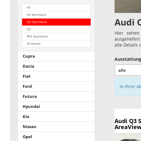
A3
A3 Sportback
Audi 
Q3 Sportback
Q5
Hier sehen
RS3 Sportback
ausgeliefer
S5 Kombi
alle Details
Cupra
Ausstattung
Dacia
Fiat
In Ihrer a
Ford
Futura
Hyundai
Kia
Audi Q3 
AreaView,
Nissan
Opel