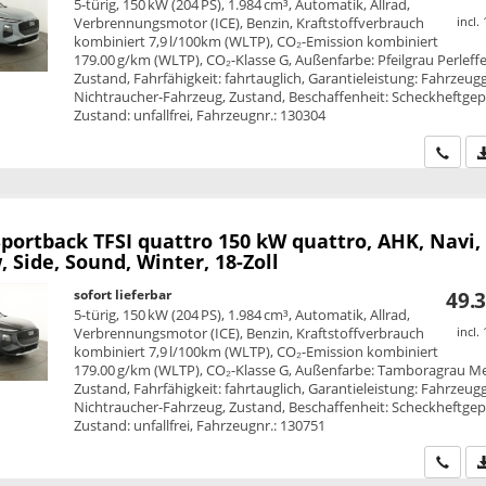
5-türig, 150 kW (204 PS), 1.984 cm³, Automatik, Allrad,
Verbrennungsmotor (ICE), Benzin, Kraftstoffverbrauch
incl.
kombiniert 7,9 l/100km (WLTP), CO₂-Emission kombiniert
179.00 g/km (WLTP), CO₂-Klasse G, Außenfarbe: Pfeilgrau Perleffe
Zustand, Fahrfähigkeit: fahrtauglich, Garantieleistung: Fahrzeug
Nichtraucher-Fahrzeug, Zustand, Beschaffenheit: Scheckheftgepf
Zustand: unfallfrei, Fahrzeugnr.: 130304
Wir ru
Sportback
TFSI quattro 150 kW quattro, AHK, Navi,
 Side, Sound, Winter, 18-Zoll
sofort lieferbar
49.3
5-türig, 150 kW (204 PS), 1.984 cm³, Automatik, Allrad,
Verbrennungsmotor (ICE), Benzin, Kraftstoffverbrauch
incl.
kombiniert 7,9 l/100km (WLTP), CO₂-Emission kombiniert
179.00 g/km (WLTP), CO₂-Klasse G, Außenfarbe: Tamboragrau Met
Zustand, Fahrfähigkeit: fahrtauglich, Garantieleistung: Fahrzeug
Nichtraucher-Fahrzeug, Zustand, Beschaffenheit: Scheckheftgepf
Zustand: unfallfrei, Fahrzeugnr.: 130751
Wir ru