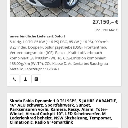
27.150,– €
incl. 19% MwSt.
unverbindliche Lieferzeit: Sofort
5-türig, 1,0 TSI 85 KW (116 PS) DSG, 85 kW (116 PS), 999 cm³,
3 Zylinder, Doppelkupplungsgetriebe (DSG), Frontantrieb,
Verbrennungsmotor (ICE), Benzin, Kraftstoffverbrauch
kombiniert 5,8 l/100km (WLTP), CO₂-Emission kombiniert
133.00 g/km (WLTP), CO₂-Klasse D, Außenfarbe: Rauchgrau
Metallic, Fahrzeugnr.: 128840
Wir rufen Sie an
PDF-Datei, Fahrzeugexposé drucken
Drucken, parken oder vergleichen
Skoda Fabia
Dynamic 1.0 TSI 95PS, 5 JAHRE GARANTIE,
16" ALU schwarz, Sportfahrwerk, SunSet,
Parksensoren vo/hi, Kamera, Kessy, Alarm, Toter-
Winkel, Virtual Cockpit 10", LED-Scheinwerfer, M-
Lederlenkrad beheizt, NSW Sitzheizung, Tempomat,
Climatronic, Radio 8"+Smartlink