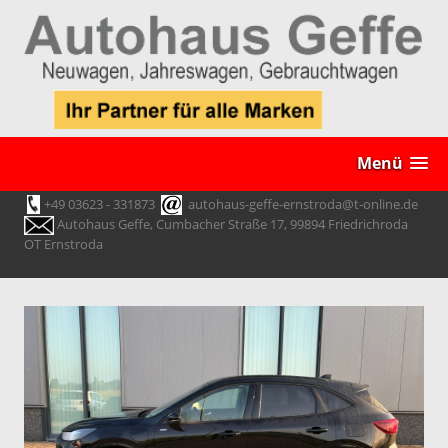
Menü
+49 03623 - 331873
autohaus-geffe-ernstroda@t-online.de
Autohaus Geffe, Cumbacher Straße 17, 99894 Friedrichroda
OT Ernstroda