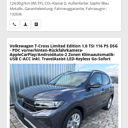
124.00 g/km (WLTP), CO₂-Klasse D, Außenfarbe: Saphir Blau
Metallic, Garantieleistung: Fahrzeuggarantie, Fahrzeugnr.:
132636
Wir rufen Sie an
PDF-Datei, Fahrzeugexposé drucken
Drucken, parken oder vergleichen
Volkswagen T-Cross
Limited Edition 1,0 TSI 116 PS DSG
- PDC vorne/hinten-Rückfahrkamera-
AppleCarPlay/AndroidAuto-2 Zonen Klimaautomatik-
USB C-ACC inkl. TravelAssist-LED-Keyless Go-Sofort