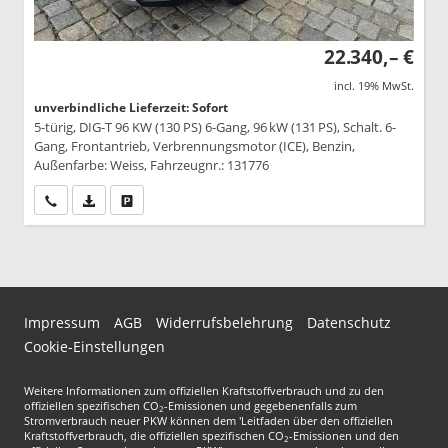
22.340,– €
incl. 19% MwSt.
unverbindliche Lieferzeit: Sofort
5-türig, DIG-T 96 KW (130 PS) 6-Gang, 96 kW (131 PS), Schalt. 6-
Gang, Frontantrieb, Verbrennungsmotor (ICE), Benzin,
Außenfarbe: Weiss, Fahrzeugnr.: 131776
Wir rufen Sie an
PDF-Datei, Fahrzeugexposé drucken
Drucken, parken oder vergleichen
Impressum
AGB
Widerrufsbelehrung
Datenschutz
Cookie-Einstellungen
Weitere Informationen zum offiziellen Kraftstoffverbrauch und zu den
offiziellen spezifischen CO
-Emissionen und gegebenenfalls zum
2
Stromverbrauch neuer PKW können dem 'Leitfaden über den offiziellen
Kraftstoffverbrauch, die offiziellen spezifischen CO
-Emissionen und den
2