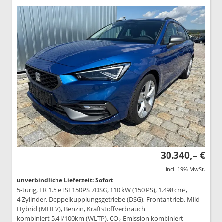
30.340,– €
incl. 19% MwSt.
unverbindliche Lieferzeit: Sofort
5-türig, FR 1.5 eTSI 150PS 7DSG, 110 kW (150 PS), 1.498 cm³,
4 Zylinder, Doppelkupplungsgetriebe (DSG), Frontantrieb, Mild-
Hybrid (MHEV), Benzin, Kraftstoffverbrauch
kombiniert 5,4 l/100km (WLTP), CO₂-Emission kombiniert