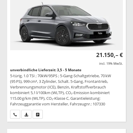
21.150,– €
incl. 19% MwSt.
unverbindliche Lieferzeit: 3,5 - 5 Monate
5-türig, 1.0 TSI ; 70kW/95PS ; 5-Gang-Schaltgetriebe, 70 kW
(95 PS), 999 cm³, 3 Zylinder, Schalt. 5-Gang, Frontantrieb,
Verbrennungsmotor (ICE), Benzin, Kraftstoffverbrauch
kombiniert 5,1 l/100km (WLTP), CO₂-Emission kombiniert
115.00 g/km (WLTP), CO₂-Klasse C, Garantieleistung:
Fahrzeuggarantie vom Hersteller, Fahrzeugnr.: 107330
Wir rufen Sie an
PDF-Datei, Fahrzeugexposé drucken
Drucken, parken oder vergleichen