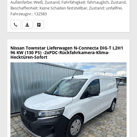
Außenfarbe: Weiß, Zustand, Fahrfähigkeit: fahrtauglich, Zustand,
Beschaffenheit: Keine Schäden feststellbar, Zustand: unfallfrei,
Fahrzeugnr.: 132583
Wir rufen Sie an
PDF-Datei, Fahrzeugexposé drucken
Drucken, parken oder vergleichen
Nissan Townstar Lieferwagen
N-Connecta DIG-T L2H1
96 KW (130 PS) -2xPDC-Rückfahrkamera-Klima-
Hecktüren-Sofort