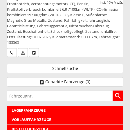
incl. 19% MwSt.
Frontantrieb, Verbrennungsmotor (ICE), Benzin,
Kraftstoffverbrauch kombiniert 6,9 l/100km (WLTP), CO₂-Emission
kombiniert 157.00 g/km (WLTP), CO₂-Klasse F, Außenfarbe:
Magnetic Grau Metallic, Zustand, Fahrfähigkeit: fahrtauglich,
Garantieleistung: Fahrzeuggarantie, Nichtraucher-Fahrzeug,
Zustand, Beschaffenheit: Scheckheftgepflegt, Zustand: unfallfrei,
Erstzulassung: 01.07.2026, Kilometerstand: 1.000 km, Fahrzeugnr.:
133565
Wir rufen Sie an
PDF-Datei, Fahrzeugexposé drucken
Drucken, parken oder vergleichen
Schnellsuche
Geparkte Fahrzeuge (
0
)
Fahrzeugnr.
LAGERFAHRZEUGE
VORLAUFFAHRZEUGE
BESTELLFAHRZEUGE