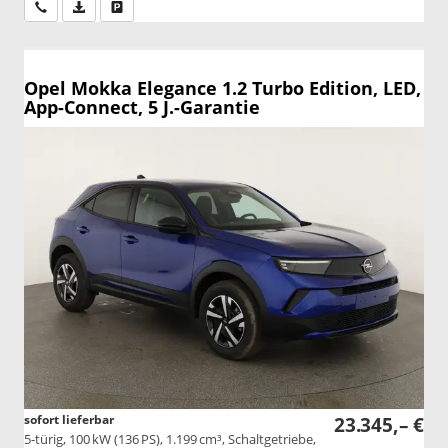
Wir rufen Sie an
PDF-Datei, Fahrzeugexposé drucken
Drucken, parken oder vergleichen
Opel Mokka
Elegance 1.2 Turbo Edition, LED,
App-Connect, 5 J.-Garantie
sofort lieferbar
23.345,– €
5-türig, 100 kW (136 PS), 1.199 cm³, Schaltgetriebe,