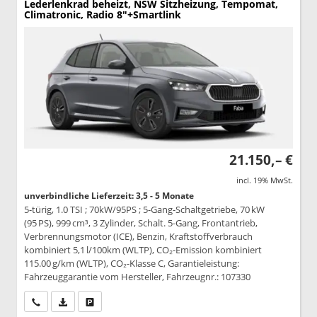
Lederlenkrad beheizt, NSW Sitzheizung, Tempomat,
Climatronic, Radio 8"+Smartlink
21.150,– €
incl. 19% MwSt.
unverbindliche Lieferzeit: 3,5 - 5 Monate
5-türig, 1.0 TSI ; 70kW/95PS ; 5-Gang-Schaltgetriebe, 70 kW
(95 PS), 999 cm³, 3 Zylinder, Schalt. 5-Gang, Frontantrieb,
Verbrennungsmotor (ICE), Benzin, Kraftstoffverbrauch
kombiniert 5,1 l/100km (WLTP), CO₂-Emission kombiniert
115.00 g/km (WLTP), CO₂-Klasse C, Garantieleistung:
Fahrzeuggarantie vom Hersteller, Fahrzeugnr.: 107330
Wir rufen Sie an
PDF-Datei, Fahrzeugexposé drucken
Drucken, parken oder vergleichen