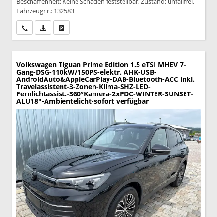
Beschaffenheit: Keine Schäden feststellbar, Zustand: unfallfrei,
Fahrzeugnr.: 132583
Wir rufen Sie an
PDF-Datei, Fahrzeugexposé drucken
Drucken, parken oder vergleichen
Volkswagen Tiguan
Prime Edition 1.5 eTSI MHEV 7-
Gang-DSG-110kW/150PS-elektr. AHK-USB-
AndroidAuto&AppleCarPlay-DAB-Bluetooth-ACC inkl.
Travelassistent-3-Zonen-Klima-SHZ-LED-
Fernlichtassist.-360°Kamera-2xPDC-WINTER-SUNSET-
ALU18"-Ambientelicht-sofort verfügbar