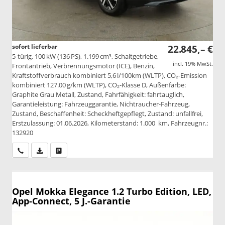
sofort lieferbar
22.845,– €
5-türig, 100 kW (136 PS), 1.199 cm³, Schaltgetriebe,
incl. 19% MwSt.
Frontantrieb, Verbrennungsmotor (ICE), Benzin,
Kraftstoffverbrauch kombiniert 5,6 l/100km (WLTP), CO₂-Emission
kombiniert 127.00 g/km (WLTP), CO₂-Klasse D, Außenfarbe:
Graphite Grau Metall, Zustand, Fahrfähigkeit: fahrtauglich,
Garantieleistung: Fahrzeuggarantie, Nichtraucher-Fahrzeug,
Zustand, Beschaffenheit: Scheckheftgepflegt, Zustand: unfallfrei,
Erstzulassung: 01.06.2026, Kilometerstand: 1.000 km, Fahrzeugnr.:
132920
Wir rufen Sie an
PDF-Datei, Fahrzeugexposé drucken
Drucken, parken oder vergleichen
Opel Mokka
Elegance 1.2 Turbo Edition, LED,
App-Connect, 5 J.-Garantie