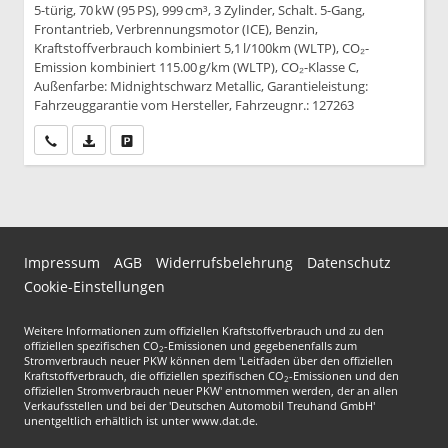
5-türig, 70 kW (95 PS), 999 cm³, 3 Zylinder, Schalt. 5-Gang,
Frontantrieb, Verbrennungsmotor (ICE), Benzin,
Kraftstoffverbrauch kombiniert 5,1 l/100km (WLTP), CO₂-
Emission kombiniert 115.00 g/km (WLTP), CO₂-Klasse C,
Außenfarbe: Midnightschwarz Metallic, Garantieleistung:
Fahrzeuggarantie vom Hersteller, Fahrzeugnr.: 127263
Wir rufen Sie an
PDF-Datei, Fahrzeugexposé drucken
Drucken, parken oder vergleichen
Impressum
AGB
Widerrufsbelehrung
Datenschutz
Cookie-Einstellungen
Weitere Informationen zum offiziellen Kraftstoffverbrauch und zu den
offiziellen spezifischen CO
-Emissionen und gegebenenfalls zum
2
Stromverbrauch neuer PKW können dem 'Leitfaden über den offiziellen
Kraftstoffverbrauch, die offiziellen spezifischen CO
-Emissionen und den
2
offiziellen Stromverbrauch neuer PKW' entnommen werden, der an allen
Verkaufsstellen und bei der 'Deutschen Automobil Treuhand GmbH'
unentgeltlich erhältlich ist unter www.dat.de.