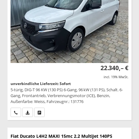
22.340,– €
incl. 19% MwSt.
unverbindliche Lieferzeit: Sofort
5-türig, DIG-T 96 KW (130 PS) 6-Gang, 96 kW (131 PS), Schalt. 6-
Gang, Frontantrieb, Verbrennungsmotor (ICE), Benzin,
Außenfarbe: Weiss, Fahrzeugnr.: 131776
Wir rufen Sie an
PDF-Datei, Fahrzeugexposé drucken
Drucken, parken oder vergleichen
Fiat Ducato
L4H2 MAXI 15mc 2.2 MultiJet 140PS