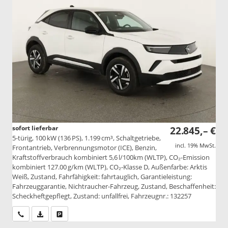
sofort lieferbar
22.845,– €
5-türig, 100 kW (136 PS), 1.199 cm³, Schaltgetriebe,
incl. 19% MwSt.
Frontantrieb, Verbrennungsmotor (ICE), Benzin,
Kraftstoffverbrauch kombiniert 5,6 l/100km (WLTP), CO₂-Emission
kombiniert 127.00 g/km (WLTP), CO₂-Klasse D, Außenfarbe: Arktis
Weiß, Zustand, Fahrfähigkeit: fahrtauglich, Garantieleistung:
Fahrzeuggarantie, Nichtraucher-Fahrzeug, Zustand, Beschaffenheit:
Scheckheftgepflegt, Zustand: unfallfrei, Fahrzeugnr.: 132257
Wir rufen Sie an
PDF-Datei, Fahrzeugexposé drucken
Drucken, parken oder vergleichen