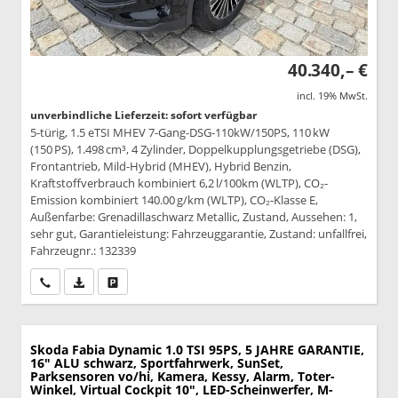
40.340,– €
incl. 19% MwSt.
unverbindliche Lieferzeit: sofort verfügbar
5-türig, 1.5 eTSI MHEV 7-Gang-DSG-110kW/150PS, 110 kW
(150 PS), 1.498 cm³, 4 Zylinder, Doppelkupplungsgetriebe (DSG),
Frontantrieb, Mild-Hybrid (MHEV), Hybrid Benzin,
Kraftstoffverbrauch kombiniert 6,2 l/100km (WLTP), CO₂-
Emission kombiniert 140.00 g/km (WLTP), CO₂-Klasse E,
Außenfarbe: Grenadillaschwarz Metallic, Zustand, Aussehen: 1,
sehr gut, Garantieleistung: Fahrzeuggarantie, Zustand: unfallfrei,
Fahrzeugnr.: 132339
Wir rufen Sie an
PDF-Datei, Fahrzeugexposé drucken
Drucken, parken oder vergleichen
Skoda Fabia
Dynamic 1.0 TSI 95PS, 5 JAHRE GARANTIE,
16" ALU schwarz, Sportfahrwerk, SunSet,
Parksensoren vo/hi, Kamera, Kessy, Alarm, Toter-
Winkel, Virtual Cockpit 10", LED-Scheinwerfer, M-