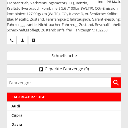
incl. 19% MwSt.
Frontantrieb, Verbrennungsmotor (ICE), Benzin,
Kraftstoffverbrauch kombiniert 5,6 l/100km (WLTP), CO₂-Emission
kombiniert 127.00 g/km (WLTP), CO₂-Klasse D, Außenfarbe: Kolibri
Blau Metallic, Zustand, Fahrfähigkeit: fahrtauglich, Garantieleistung:
Fahrzeuggarantie, Nichtraucher-Fahrzeug, Zustand, Beschaffenheit:
Scheckheftgepflegt, Zustand: unfallfrei, Fahrzeugnr.: 132258
Wir rufen Sie an
PDF-Datei, Fahrzeugexposé drucken
Drucken, parken oder vergleichen
Schnellsuche
Geparkte Fahrzeuge (
0
)
Fahrzeugnr.
LAGERFAHRZEUGE
Audi
Cupra
Dacia