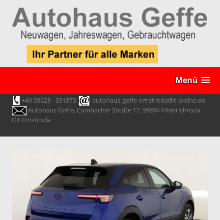
Menü
+49 03623 - 331873
autohaus-geffe-ernstroda@t-online.de
Autohaus Geffe, Cumbacher Straße 17, 99894 Friedrichroda
OT Ernstroda