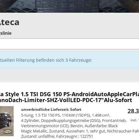
Ateca
slinie
ktuellen Filterung befinden sich
3
Fahrzeuge:
ca
Style 1.5 TSI DSG 150 PS-AndroidAutoAppleCarPl
anoDach-Limiter-SHZ-VollLED-PDC-17"Alu-Sofort
unverbindliche Lieferzeit: Sofort
28.3
5-türig, 1.5 TSI 150 PS, 110 kW (150 PS), 1.498 cm³,
4 Zylinder, Doppelkupplungsgetriebe (DSG), Frontantrieb,
incl.
Verbrennungsmotor (ICE), Benzin, Außenfarbe: Black
Magic Metallic, Zustand, Aussehen: 1, sehr gut, Nichtraucher-Fa
Zustand: unfallfrei, Fahrzeugnr.: 122751