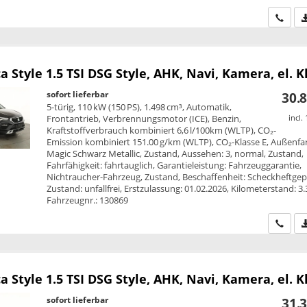
Wir ru
ca
Style 1.5 TSI DSG Style, AHK, Navi, Kamera, el. 
sofort lieferbar
30.8
5-türig, 110 kW (150 PS), 1.498 cm³, Automatik,
Frontantrieb, Verbrennungsmotor (ICE), Benzin,
incl.
Kraftstoffverbrauch kombiniert 6,6 l/100km (WLTP), CO₂-
Emission kombiniert 151.00 g/km (WLTP), CO₂-Klasse E, Außenfa
Magic Schwarz Metallic, Zustand, Aussehen: 3, normal, Zustand,
Fahrfähigkeit: fahrtauglich, Garantieleistung: Fahrzeuggarantie,
Nichtraucher-Fahrzeug, Zustand, Beschaffenheit: Scheckheftgepf
Zustand: unfallfrei, Erstzulassung: 01.02.2026, Kilometerstand: 3
Fahrzeugnr.: 130869
Wir ru
ca
Style 1.5 TSI DSG Style, AHK, Navi, Kamera, el. 
sofort lieferbar
31.3