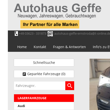
+49 03623 - 331873
autohaus-geffe-ernstroda@t-online.d
Home
Kontakt
Fragen & Antworten
Info's zu
Schnellsuche
Geparkte Fahrzeuge (
0
)
Fahrzeugnr.
LAGERFAHRZEUGE
Audi