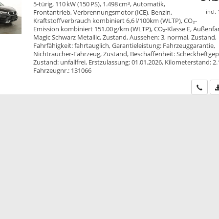
5-türig, 110 kW (150 PS), 1.498 cm³, Automatik,
Frontantrieb, Verbrennungsmotor (ICE), Benzin,
incl.
Kraftstoffverbrauch kombiniert 6,6 l/100km (WLTP), CO₂-
Emission kombiniert 151.00 g/km (WLTP), CO₂-Klasse E, Außenfa
Magic Schwarz Metallic, Zustand, Aussehen: 3, normal, Zustand,
Fahrfähigkeit: fahrtauglich, Garantieleistung: Fahrzeuggarantie,
Nichtraucher-Fahrzeug, Zustand, Beschaffenheit: Scheckheftgepf
Zustand: unfallfrei, Erstzulassung: 01.01.2026, Kilometerstand: 2
Fahrzeugnr.: 131066
Wir ru