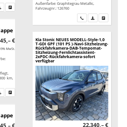
Außenfarbe: Graphitegrau Metallic,
fen Sie an
PDF-Datei, Fahrzeugexposé drucken
Drucken, parken oder vergleichen
Fahrzeugnr.: 126760
Wir rufen Sie an
PDF-Datei, Fahrzeu
Drucken, park
Klappe
45,– €
Kia Stonic
NEUES MODELL-Style-1,0
T-GDI GPF (101 PS )-Navi-Sitzheizung-
Rückfahrkamera-DAB-Tempomat-
 19% MwSt.
Sitzheizung-Fernlichtassistent-
2xPDC-Rückfahrkamera-sofort
rbe:
verfügbar
legt,
.300 km,
fen Sie an
PDF-Datei, Fahrzeugexposé drucken
Drucken, parken oder vergleichen
Klappe
22.340,– €
45,– €