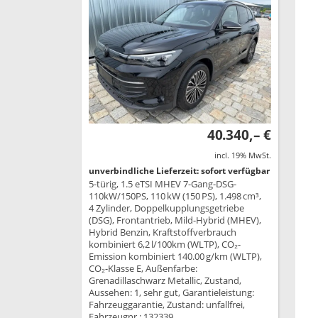
40.340,– €
incl. 19% MwSt.
unverbindliche Lieferzeit: sofort verfügbar
5-türig, 1.5 eTSI MHEV 7-Gang-DSG-
110kW/150PS, 110 kW (150 PS), 1.498 cm³,
4 Zylinder, Doppelkupplungsgetriebe
(DSG), Frontantrieb, Mild-Hybrid (MHEV),
Hybrid Benzin, Kraftstoffverbrauch
kombiniert 6,2 l/100km (WLTP), CO₂-
Emission kombiniert 140.00 g/km (WLTP),
CO₂-Klasse E, Außenfarbe:
Grenadillaschwarz Metallic, Zustand,
Aussehen: 1, sehr gut, Garantieleistung:
Fahrzeuggarantie, Zustand: unfallfrei,
Fahrzeugnr.: 132339