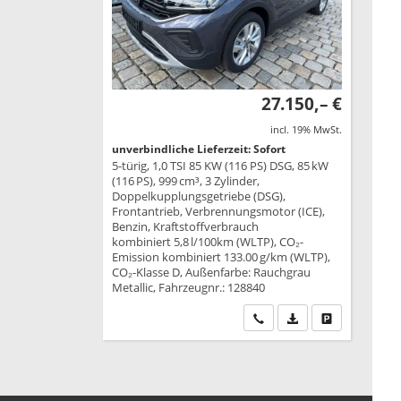
27.150,– €
incl. 19% MwSt.
unverbindliche Lieferzeit: Sofort
5-türig, 1,0 TSI 85 KW (116 PS) DSG, 85 kW
(116 PS), 999 cm³, 3 Zylinder,
Doppelkupplungsgetriebe (DSG),
Frontantrieb, Verbrennungsmotor (ICE),
Benzin, Kraftstoffverbrauch
kombiniert 5,8 l/100km (WLTP), CO₂-
Emission kombiniert 133.00 g/km (WLTP),
CO₂-Klasse D, Außenfarbe: Rauchgrau
Metallic, Fahrzeugnr.: 128840
Wir rufen Sie an
PDF-Datei, Fahrzeu
Drucken, park