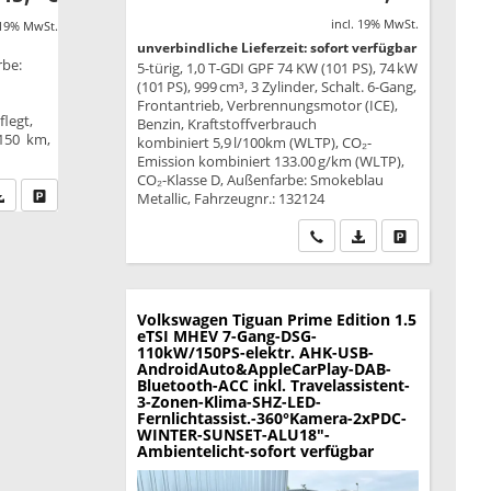
incl. 19% MwSt.
 19% MwSt.
unverbindliche Lieferzeit: sofort verfügbar
rbe:
5-türig, 1,0 T-GDI GPF 74 KW (101 PS), 74 kW
(101 PS), 999 cm³, 3 Zylinder, Schalt. 6-Gang,
Frontantrieb, Verbrennungsmotor (ICE),
legt,
Benzin, Kraftstoffverbrauch
.150 km,
kombiniert 5,9 l/100km (WLTP), CO₂-
Emission kombiniert 133.00 g/km (WLTP),
CO₂-Klasse D, Außenfarbe: Smokeblau
fen Sie an
PDF-Datei, Fahrzeugexposé drucken
Drucken, parken oder vergleichen
Metallic, Fahrzeugnr.: 132124
Wir rufen Sie an
PDF-Datei, Fahrzeu
Drucken, park
Volkswagen Tiguan
Prime Edition 1.5
eTSI MHEV 7-Gang-DSG-
110kW/150PS-elektr. AHK-USB-
AndroidAuto&AppleCarPlay-DAB-
Bluetooth-ACC inkl. Travelassistent-
3-Zonen-Klima-SHZ-LED-
Fernlichtassist.-360°Kamera-2xPDC-
WINTER-SUNSET-ALU18"-
Ambientelicht-sofort verfügbar