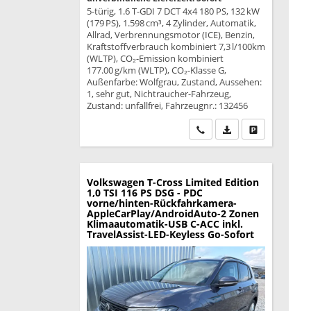
5-türig, 1.6 T-GDI 7 DCT 4x4 180 PS, 132 kW
(179 PS), 1.598 cm³, 4 Zylinder, Automatik,
Allrad, Verbrennungsmotor (ICE), Benzin,
Kraftstoffverbrauch kombiniert 7,3 l/100km
(WLTP), CO₂-Emission kombiniert
177.00 g/km (WLTP), CO₂-Klasse G,
Außenfarbe: Wolfgrau, Zustand, Aussehen:
1, sehr gut, Nichtraucher-Fahrzeug,
Zustand: unfallfrei, Fahrzeugnr.: 132456
Wir rufen Sie an
PDF-Datei, Fahrzeu
Drucken, park
Volkswagen T-Cross
Limited Edition
1,0 TSI 116 PS DSG - PDC
vorne/hinten-Rückfahrkamera-
AppleCarPlay/AndroidAuto-2 Zonen
Klimaautomatik-USB C-ACC inkl.
TravelAssist-LED-Keyless Go-Sofort