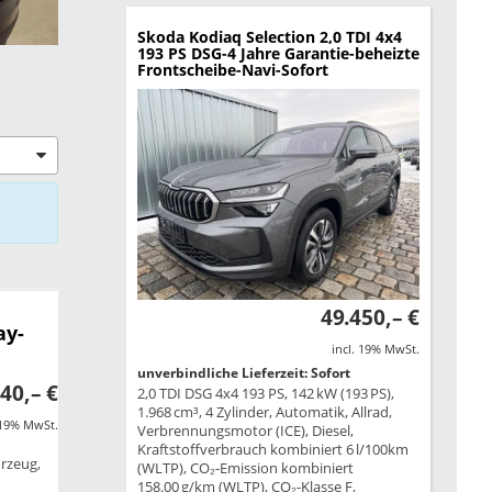
Skoda Kodiaq
Selection 2,0 TDI 4x4
193 PS DSG-4 Jahre Garantie-beheizte
Frontscheibe-Navi-Sofort
49.450,– €
ay-
incl. 19% MwSt.
unverbindliche Lieferzeit: Sofort
40,– €
2,0 TDI DSG 4x4 193 PS, 142 kW (193 PS),
1.968 cm³, 4 Zylinder, Automatik, Allrad,
 19% MwSt.
Verbrennungsmotor (ICE), Diesel,
Kraftstoffverbrauch kombiniert 6 l/100km
hrzeug,
(WLTP), CO₂-Emission kombiniert
158.00 g/km (WLTP), CO₂-Klasse F,