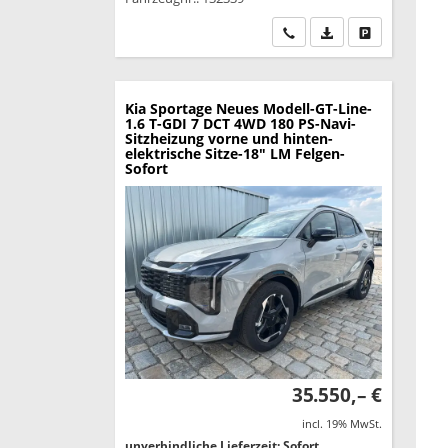
Wir rufen Sie an
PDF-Datei, Fahrzeu
Drucken, park
Kia Sportage
Neues Modell-GT-Line-
1.6 T-GDI 7 DCT 4WD 180 PS-Navi-
Sitzheizung vorne und hinten-
elektrische Sitze-18" LM Felgen-
Sofort
35.550,– €
incl. 19% MwSt.
unverbindliche Lieferzeit: Sofort