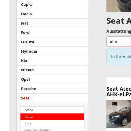
Cupra
Dacia
Seat 
Fiat
Ausstattung
Ford
Futura
Hyundai
In Ihrer a
Kia
Nissan
Opel
Seat Ate
Porsche
AHK-el.P
Seat
Arona
Ateca
Ibiza
Leon Sportstourer