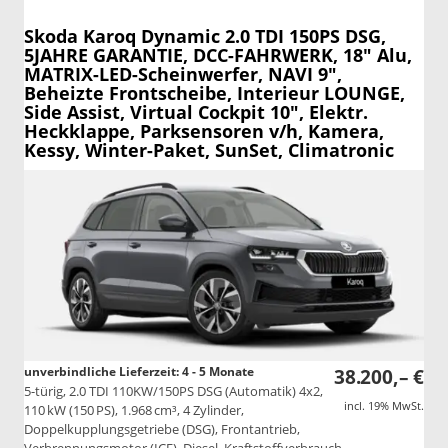
Skoda Karoq
Dynamic 2.0 TDI 150PS DSG,
5JAHRE GARANTIE, DCC-FAHRWERK, 18" Alu,
MATRIX-LED-Scheinwerfer, NAVI 9",
Beheizte Frontscheibe, Interieur LOUNGE,
Side Assist, Virtual Cockpit 10", Elektr.
Heckklappe, Parksensoren v/h, Kamera,
Kessy, Winter-Paket, SunSet, Climatronic
unverbindliche Lieferzeit: 4 - 5 Monate
38.200,– €
5-türig, 2.0 TDI 110KW/150PS DSG (Automatik) 4x2,
incl. 19% MwSt.
110 kW (150 PS), 1.968 cm³, 4 Zylinder,
Doppelkupplungsgetriebe (DSG), Frontantrieb,
Verbrennungsmotor (ICE), Diesel, Kraftstoffverbrauch