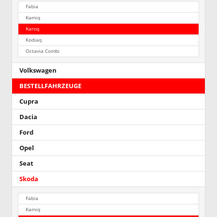
Fabia
Kamiq
Karoq
Kodiaq
Octavia Combi
Volkswagen
BESTELLFAHRZEUGE
Cupra
Dacia
Ford
Opel
Seat
Skoda
Fabia
Kamiq