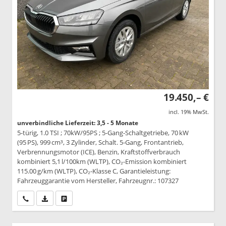
19.450,– €
incl. 19% MwSt.
unverbindliche Lieferzeit: 3,5 - 5 Monate
5-türig, 1.0 TSI ; 70kW/95PS ; 5-Gang-Schaltgetriebe, 70 kW
(95 PS), 999 cm³, 3 Zylinder, Schalt. 5-Gang, Frontantrieb,
Verbrennungsmotor (ICE), Benzin, Kraftstoffverbrauch
kombiniert 5,1 l/100km (WLTP), CO₂-Emission kombiniert
115.00 g/km (WLTP), CO₂-Klasse C, Garantieleistung:
Fahrzeuggarantie vom Hersteller, Fahrzeugnr.: 107327
Wir rufen Sie an
PDF-Datei, Fahrzeugexposé drucken
Drucken, parken oder vergleichen