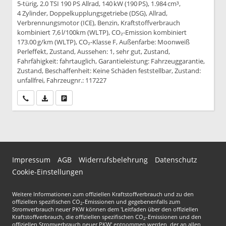
5-türig, 2.0 TSI 190 PS Allrad, 140 kW (190 PS), 1.984 cm³,
4 Zylinder, Doppelkupplungsgetriebe (DSG), Allrad,
Verbrennungsmotor (ICE), Benzin, Kraftstoffverbrauch
kombiniert 7,6 l/100km (WLTP), CO₂-Emission kombiniert
173.00 g/km (WLTP), CO₂-Klasse F, Außenfarbe: Moonweiß
Perleffekt, Zustand, Aussehen: 1, sehr gut, Zustand,
Fahrfähigkeit: fahrtauglich, Garantieleistung: Fahrzeuggarantie,
Zustand, Beschaffenheit: Keine Schäden feststellbar, Zustand:
unfallfrei, Fahrzeugnr.: 117227
Wir rufen Sie an
PDF-Datei, Fahrzeugexposé drucken
Drucken, parken oder vergleichen
Impressum
AGB
Widerrufsbelehrung
Datenschutz
Cookie-Einstellungen
Weitere Informationen zum offiziellen Kraftstoffverbrauch und zu den
offiziellen spezifischen CO
-Emissionen und gegebenenfalls zum
2
Stromverbrauch neuer PKW können dem 'Leitfaden über den offiziellen
Kraftstoffverbrauch, die offiziellen spezifischen CO
-Emissionen und den
2
offiziellen Stromverbrauch neuer PKW' entnommen werden, der an allen