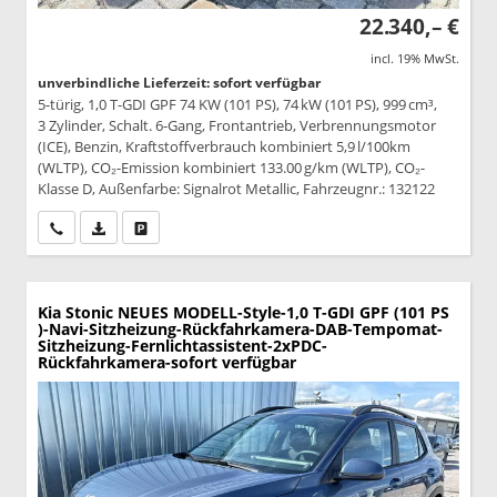
22.340,– €
incl. 19% MwSt.
unverbindliche Lieferzeit: sofort verfügbar
5-türig, 1,0 T-GDI GPF 74 KW (101 PS), 74 kW (101 PS), 999 cm³,
3 Zylinder, Schalt. 6-Gang, Frontantrieb, Verbrennungsmotor
(ICE), Benzin, Kraftstoffverbrauch kombiniert 5,9 l/100km
(WLTP), CO₂-Emission kombiniert 133.00 g/km (WLTP), CO₂-
Klasse D, Außenfarbe: Signalrot Metallic, Fahrzeugnr.: 132122
Wir rufen Sie an
PDF-Datei, Fahrzeugexposé drucken
Drucken, parken oder vergleichen
Kia Stonic
NEUES MODELL-Style-1,0 T-GDI GPF (101 PS
)-Navi-Sitzheizung-Rückfahrkamera-DAB-Tempomat-
Sitzheizung-Fernlichtassistent-2xPDC-
Rückfahrkamera-sofort verfügbar