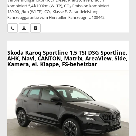
kombiniert 5,4 l/100km (WLTP), CO₂-Emission kombiniert
139.00 g/km (WLTP), CO₂-Klasse E, Garantieleistung:
Fahrzeuggarantie vom Hersteller, Fahrzeugnr.: 108442
Wir rufen Sie an
PDF-Datei, Fahrzeugexposé drucken
Drucken, parken oder vergleichen
Skoda Karoq
Sportline 1.5 TSI DSG Sportline,
AHK, Navi, CANTON, Matrix, AreaView, Side,
Kamera, el. Klappe, FS-beheizbar