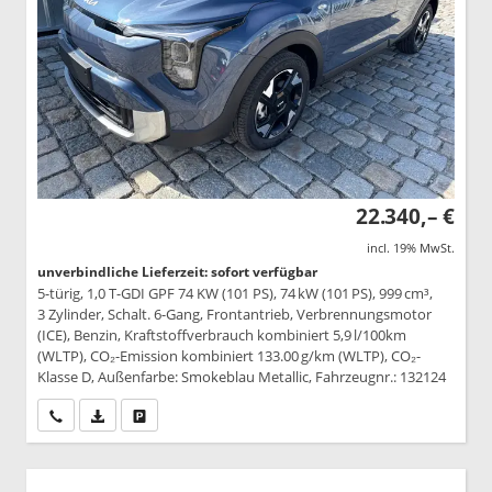
22.340,– €
incl. 19% MwSt.
unverbindliche Lieferzeit: sofort verfügbar
5-türig, 1,0 T-GDI GPF 74 KW (101 PS), 74 kW (101 PS), 999 cm³,
3 Zylinder, Schalt. 6-Gang, Frontantrieb, Verbrennungsmotor
(ICE), Benzin, Kraftstoffverbrauch kombiniert 5,9 l/100km
(WLTP), CO₂-Emission kombiniert 133.00 g/km (WLTP), CO₂-
Klasse D, Außenfarbe: Smokeblau Metallic, Fahrzeugnr.: 132124
Wir rufen Sie an
PDF-Datei, Fahrzeugexposé drucken
Drucken, parken oder vergleichen