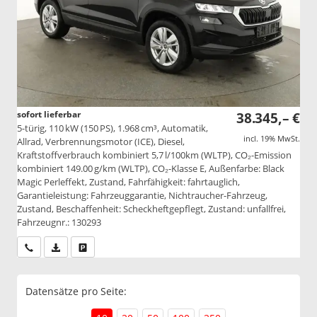
sofort lieferbar
38.345,– €
5-türig, 110 kW (150 PS), 1.968 cm³, Automatik,
incl. 19% MwSt.
Allrad, Verbrennungsmotor (ICE), Diesel,
Kraftstoffverbrauch kombiniert 5,7 l/100km (WLTP), CO₂-Emission
kombiniert 149.00 g/km (WLTP), CO₂-Klasse E, Außenfarbe: Black
Magic Perleffekt, Zustand, Fahrfähigkeit: fahrtauglich,
Garantieleistung: Fahrzeuggarantie, Nichtraucher-Fahrzeug,
Zustand, Beschaffenheit: Scheckheftgepflegt, Zustand: unfallfrei,
Fahrzeugnr.: 130293
Wir rufen Sie an
PDF-Datei, Fahrzeugexposé drucken
Drucken, parken oder vergleichen
Datensätze pro Seite: