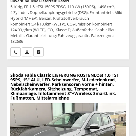
unverbindliche Lieferzeit: Sofort
5-türig, FR 1.5 eTSI 150PS 7DSG, 110 kW (150 PS), 1.498 cm³,
4 Zylinder, Doppelkupplungsgetriebe (DSG), Frontantrieb, Mild-
Hybrid (MHEV), Benzin, Kraftstoffverbrauch
kombiniert 5,4 l/100km (WLTP), CO₂-Emission kombiniert
124.00 g/km (WLTP), CO₂-Klasse D, Außenfarbe: Saphir Blau
Metallic, Garantieleistung: Fahrzeuggarantie, Fahrzeugnr.:
132636
Wir rufen Sie an
PDF-Datei, Fahrzeugexposé drucken
Drucken, parken oder vergleichen
Skoda Fabia
Classic LIEFERUNG KOSTENLOS! 1.0 TSI
95PS, 15" ALU, LED-Scheinwerfer, M-Lederlenkrad,
Nebelscheinwerfer, Parksensoren vorne + hinten,
Rückfahrkamera, Sitzheizung, Tempomat,
Klimaanlage, Infotainment 8"+Wireless SmartLink,
Fußmatten, Mittelarmlehne