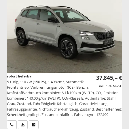
sofort lieferbar
37.845,– €
5-türig, 110 kW (150 PS), 1.498 cm³, Automatik,
incl. 19% MwSt.
Frontantrieb, Verbrennungsmotor (ICE), Benzin,
Kraftstoffverbrauch kombiniert 6,1 l/100km (WLTP), CO₂-Emission
kombiniert 140.00 g/km (WLTP), CO₂-Klasse E, Außenfarbe: Stahl
Grau, Zustand, Fahrfähigkeit: fahrtauglich, Garantieleistung:
Fahrzeuggarantie, Nichtraucher-Fahrzeug, Zustand, Beschaffenheit:
Scheckheftgepflegt, Zustand: unfallfrei, Fahrzeugnr.: 132499
Wir rufen Sie an
PDF-Datei, Fahrzeugexposé drucken
Drucken, parken oder vergleichen