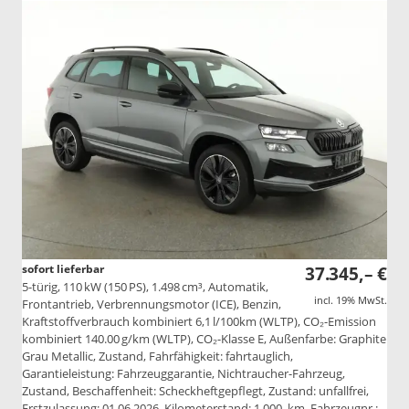
sofort lieferbar
37.345,– €
5-türig, 110 kW (150 PS), 1.498 cm³, Automatik,
incl. 19% MwSt.
Frontantrieb, Verbrennungsmotor (ICE), Benzin,
Kraftstoffverbrauch kombiniert 6,1 l/100km (WLTP), CO₂-Emission
kombiniert 140.00 g/km (WLTP), CO₂-Klasse E, Außenfarbe: Graphite
Grau Metallic, Zustand, Fahrfähigkeit: fahrtauglich,
Garantieleistung: Fahrzeuggarantie, Nichtraucher-Fahrzeug,
Zustand, Beschaffenheit: Scheckheftgepflegt, Zustand: unfallfrei,
Erstzulassung: 01.06.2026, Kilometerstand: 1.000 km, Fahrzeugnr.: