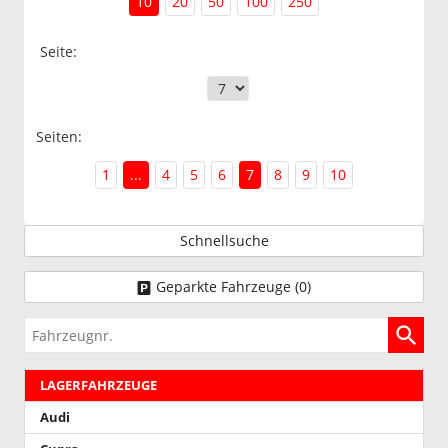
10
20
50
100
250
Seite:
Seiten:
1
...
4
5
6
7
8
9
10
Schnellsuche
Geparkte Fahrzeuge (
0
)
Fahrzeugnr.
LAGERFAHRZEUGE
Audi