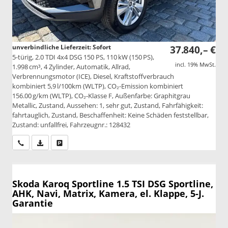
unverbindliche Lieferzeit: Sofort
37.840,– €
5-türig, 2.0 TDI 4x4 DSG 150 PS, 110 kW (150 PS),
incl. 19% MwSt.
1.998 cm³, 4 Zylinder, Automatik, Allrad,
Verbrennungsmotor (ICE), Diesel, Kraftstoffverbrauch
kombiniert 5,9 l/100km (WLTP), CO₂-Emission kombiniert
156.00 g/km (WLTP), CO₂-Klasse F, Außenfarbe: Graphitgrau
Metallic, Zustand, Aussehen: 1, sehr gut, Zustand, Fahrfähigkeit:
fahrtauglich, Zustand, Beschaffenheit: Keine Schäden feststellbar,
Zustand: unfallfrei, Fahrzeugnr.: 128432
Wir rufen Sie an
PDF-Datei, Fahrzeugexposé drucken
Drucken, parken oder vergleichen
Skoda Karoq
Sportline 1.5 TSI DSG Sportline,
AHK, Navi, Matrix, Kamera, el. Klappe, 5-J.
Garantie