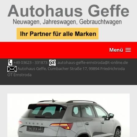
Menü
+49 03623 - 331873
autohaus-geffe-ernstroda@t-online.de
Autohaus Geffe, Cumbacher Straße 17, 99894 Friedrichroda
OT Ernstroda