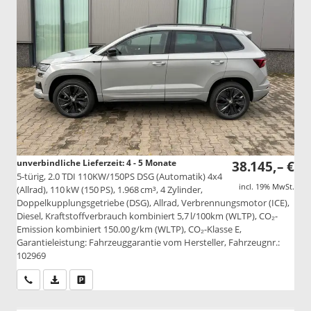
unverbindliche Lieferzeit: 4 - 5 Monate
38.145,– €
5-türig, 2.0 TDI 110KW/150PS DSG (Automatik) 4x4
incl. 19% MwSt.
(Allrad), 110 kW (150 PS), 1.968 cm³, 4 Zylinder,
Doppelkupplungsgetriebe (DSG), Allrad, Verbrennungsmotor (ICE),
Diesel, Kraftstoffverbrauch kombiniert 5,7 l/100km (WLTP), CO₂-
Emission kombiniert 150.00 g/km (WLTP), CO₂-Klasse E,
Garantieleistung: Fahrzeuggarantie vom Hersteller, Fahrzeugnr.:
102969
Wir rufen Sie an
PDF-Datei, Fahrzeugexposé drucken
Drucken, parken oder vergleichen