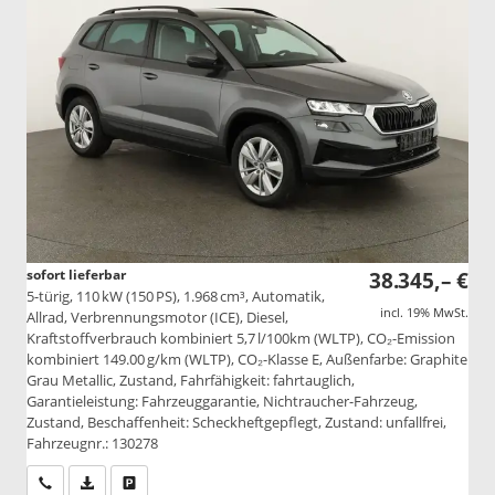
sofort lieferbar
38.345,– €
5-türig, 110 kW (150 PS), 1.968 cm³, Automatik,
incl. 19% MwSt.
Allrad, Verbrennungsmotor (ICE), Diesel,
Kraftstoffverbrauch kombiniert 5,7 l/100km (WLTP), CO₂-Emission
kombiniert 149.00 g/km (WLTP), CO₂-Klasse E, Außenfarbe: Graphite
Grau Metallic, Zustand, Fahrfähigkeit: fahrtauglich,
Garantieleistung: Fahrzeuggarantie, Nichtraucher-Fahrzeug,
Zustand, Beschaffenheit: Scheckheftgepflegt, Zustand: unfallfrei,
Fahrzeugnr.: 130278
Wir rufen Sie an
PDF-Datei, Fahrzeugexposé drucken
Drucken, parken oder vergleichen