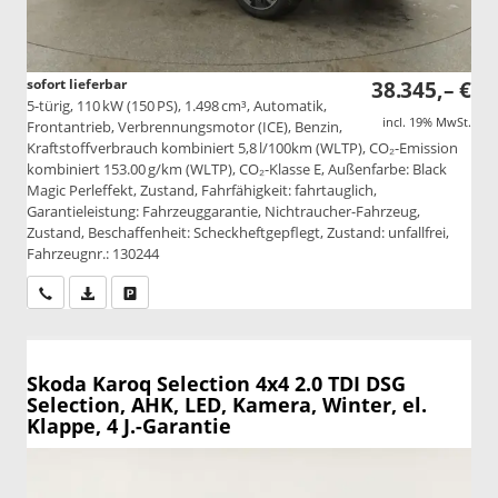
sofort lieferbar
38.345,– €
5-türig, 110 kW (150 PS), 1.498 cm³, Automatik,
incl. 19% MwSt.
Frontantrieb, Verbrennungsmotor (ICE), Benzin,
Kraftstoffverbrauch kombiniert 5,8 l/100km (WLTP), CO₂-Emission
kombiniert 153.00 g/km (WLTP), CO₂-Klasse E, Außenfarbe: Black
Magic Perleffekt, Zustand, Fahrfähigkeit: fahrtauglich,
Garantieleistung: Fahrzeuggarantie, Nichtraucher-Fahrzeug,
Zustand, Beschaffenheit: Scheckheftgepflegt, Zustand: unfallfrei,
Fahrzeugnr.: 130244
Wir rufen Sie an
PDF-Datei, Fahrzeugexposé drucken
Drucken, parken oder vergleichen
Skoda Karoq
Selection 4x4 2.0 TDI DSG
Selection, AHK, LED, Kamera, Winter, el.
Klappe, 4 J.-Garantie