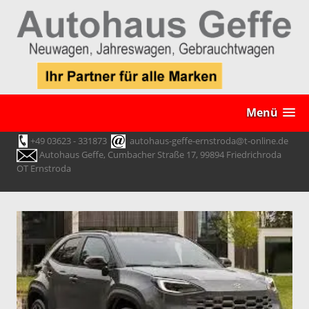
Menü
+49 03623 - 331873
autohaus-geffe-ernstroda@t-online.de
Autohaus Geffe, Cumbacher Straße 17, 99894 Friedrichroda
OT Ernstroda