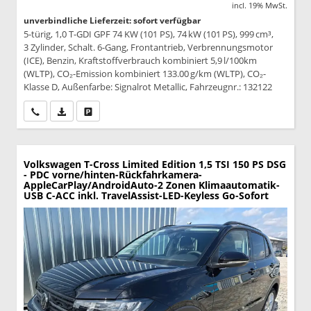
incl. 19% MwSt.
unverbindliche Lieferzeit: sofort verfügbar
5-türig, 1,0 T-GDI GPF 74 KW (101 PS), 74 kW (101 PS), 999 cm³,
3 Zylinder, Schalt. 6-Gang, Frontantrieb, Verbrennungsmotor
(ICE), Benzin, Kraftstoffverbrauch kombiniert 5,9 l/100km
(WLTP), CO₂-Emission kombiniert 133.00 g/km (WLTP), CO₂-
Klasse D, Außenfarbe: Signalrot Metallic, Fahrzeugnr.: 132122
Wir rufen Sie an
PDF-Datei, Fahrzeugexposé drucken
Drucken, parken oder vergleichen
Volkswagen T-Cross
Limited Edition 1,5 TSI 150 PS DSG
- PDC vorne/hinten-Rückfahrkamera-
AppleCarPlay/AndroidAuto-2 Zonen Klimaautomatik-
USB C-ACC inkl. TravelAssist-LED-Keyless Go-Sofort