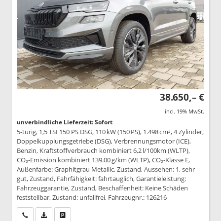
38.650,– €
incl. 19% MwSt.
unverbindliche Lieferzeit: Sofort
5-türig, 1,5 TSI 150 PS DSG, 110 kW (150 PS), 1.498 cm³, 4 Zylinder,
Doppelkupplungsgetriebe (DSG), Verbrennungsmotor (ICE),
Benzin, Kraftstoffverbrauch kombiniert 6,2 l/100km (WLTP),
CO₂-Emission kombiniert 139.00 g/km (WLTP), CO₂-Klasse E,
Außenfarbe: Graphitgrau Metallic, Zustand, Aussehen: 1, sehr
gut, Zustand, Fahrfähigkeit: fahrtauglich, Garantieleistung:
Fahrzeuggarantie, Zustand, Beschaffenheit: Keine Schäden
feststellbar, Zustand: unfallfrei, Fahrzeugnr.: 126216
Wir rufen Sie an
PDF-Datei, Fahrzeugexposé drucken
Drucken, parken oder vergleichen