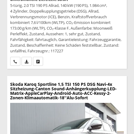
5-türig, 2.0 TSI 190 PS Allrad, 140 kW (190 PS), 1.984 cm³,
4 Zylinder, Doppelkupplungsgetriebe (DSG), Allrad,
Verbrennungsmotor (ICE), Benzin, Kraftstoffverbrauch
kombiniert 7,6 l/100km (WLTP), CO₂-Emission kombiniert
173.00 g/km (WLTP), CO₂-Klasse F, Außenfarbe: Moonweiß
Perleffekt, Zustand, Aussehen: 1, sehr gut, Zustand,
Fahrfähigkeit: fahrtauglich, Garantieleistung: Fahrzeuggarantie,
Zustand, Beschaffenheit: Keine Schäden feststellbar, Zustand:
unfallfrei, Fahrzeugnr.: 117227
Wir rufen Sie an
PDF-Datei, Fahrzeugexposé drucken
Drucken, parken oder vergleichen
Skoda Karoq
Sportline 1,5 TSI 150 PS DSG Navi-4x
Sitzheizung-Canton Sound-Anhängerkupplung-LED-
Matrix-AppleCarPlay-Android-Auto-ACC-Kessy-2-
Zonen-Klimaautomatik-18''Alu-Sofort