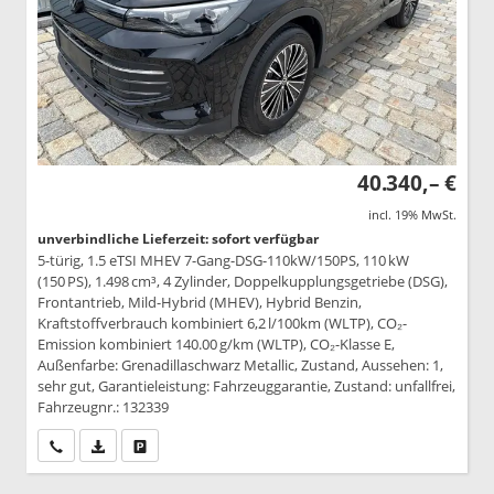
40.340,– €
incl. 19% MwSt.
unverbindliche Lieferzeit: sofort verfügbar
5-türig, 1.5 eTSI MHEV 7-Gang-DSG-110kW/150PS, 110 kW
(150 PS), 1.498 cm³, 4 Zylinder, Doppelkupplungsgetriebe (DSG),
Frontantrieb, Mild-Hybrid (MHEV), Hybrid Benzin,
Kraftstoffverbrauch kombiniert 6,2 l/100km (WLTP), CO₂-
Emission kombiniert 140.00 g/km (WLTP), CO₂-Klasse E,
Außenfarbe: Grenadillaschwarz Metallic, Zustand, Aussehen: 1,
sehr gut, Garantieleistung: Fahrzeuggarantie, Zustand: unfallfrei,
Fahrzeugnr.: 132339
Wir rufen Sie an
PDF-Datei, Fahrzeugexposé drucken
Drucken, parken oder vergleichen