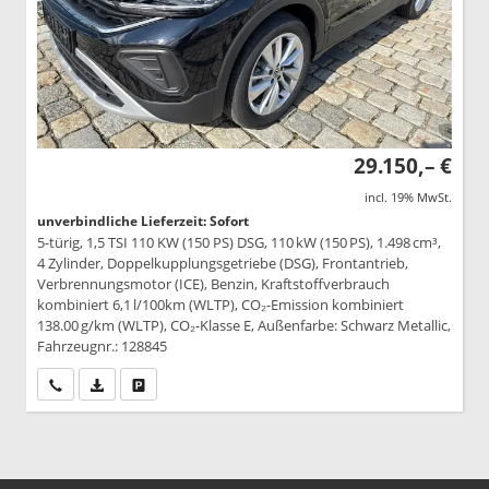
29.150,– €
incl. 19% MwSt.
unverbindliche Lieferzeit: Sofort
5-türig, 1,5 TSI 110 KW (150 PS) DSG, 110 kW (150 PS), 1.498 cm³,
4 Zylinder, Doppelkupplungsgetriebe (DSG), Frontantrieb,
Verbrennungsmotor (ICE), Benzin, Kraftstoffverbrauch
kombiniert 6,1 l/100km (WLTP), CO₂-Emission kombiniert
138.00 g/km (WLTP), CO₂-Klasse E, Außenfarbe: Schwarz Metallic,
Fahrzeugnr.: 128845
Wir rufen Sie an
PDF-Datei, Fahrzeugexposé drucken
Drucken, parken oder vergleichen