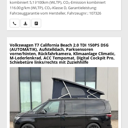
kombiniert 5,1 l/100km (WLTP), CO₂-Emission kombiniert
116.00 g/km (WLTP), CO₂-Klasse D, Garantieleistung:
Fahrzeuggarantie vom Hersteller, Fahrzeugnr.: 107326
Wir rufen Sie an
PDF-Datei, Fahrzeugexposé drucken
Drucken, parken oder vergleichen
Volkswagen T7 California
Beach 2.0 TDI 150PS DSG
(AUTOMATIK), Aufstelldach, Parksensoren
vorne/hinten, Rückfahrkamera, Klimaanlage Climatic,
M-Lederlenkrad, ACC Tempomat, Digital Cockpit Pro,
Schiebetüre links/rechts mit Zuziehhilfe