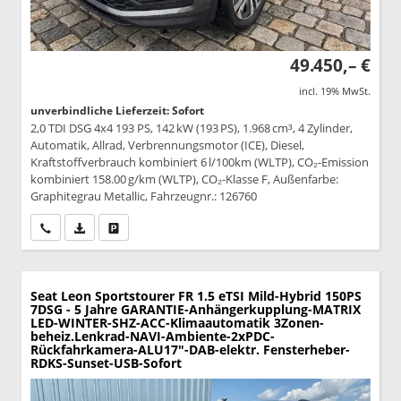
49.450,– €
incl. 19% MwSt.
unverbindliche Lieferzeit: Sofort
2,0 TDI DSG 4x4 193 PS, 142 kW (193 PS), 1.968 cm³, 4 Zylinder,
Automatik, Allrad, Verbrennungsmotor (ICE), Diesel,
Kraftstoffverbrauch kombiniert 6 l/100km (WLTP), CO₂-Emission
kombiniert 158.00 g/km (WLTP), CO₂-Klasse F, Außenfarbe:
Graphitegrau Metallic, Fahrzeugnr.: 126760
Wir rufen Sie an
PDF-Datei, Fahrzeugexposé drucken
Drucken, parken oder vergleichen
Seat Leon Sportstourer
FR 1.5 eTSI Mild-Hybrid 150PS
7DSG - 5 Jahre GARANTIE-Anhängerkupplung-MATRIX
LED-WINTER-SHZ-ACC-Klimaautomatik 3Zonen-
beheiz.Lenkrad-NAVI-Ambiente-2xPDC-
Rückfahrkamera-ALU17"-DAB-elektr. Fensterheber-
RDKS-Sunset-USB-Sofort