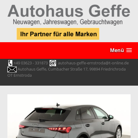
Menü
+49 03623 - 331873
autohaus-geffe-ernstroda@t-online.de
Autohaus Geffe, Cumbacher Straße 17, 99894 Friedrichroda
OT Ernstroda