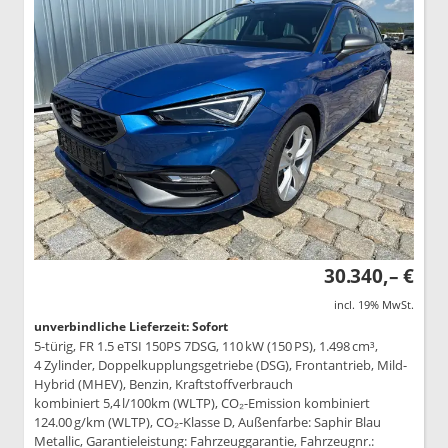
30.340,– €
incl. 19% MwSt.
unverbindliche Lieferzeit: Sofort
5-türig, FR 1.5 eTSI 150PS 7DSG, 110 kW (150 PS), 1.498 cm³,
4 Zylinder, Doppelkupplungsgetriebe (DSG), Frontantrieb, Mild-
Hybrid (MHEV), Benzin, Kraftstoffverbrauch
kombiniert 5,4 l/100km (WLTP), CO₂-Emission kombiniert
124.00 g/km (WLTP), CO₂-Klasse D, Außenfarbe: Saphir Blau
Metallic, Garantieleistung: Fahrzeuggarantie, Fahrzeugnr.: