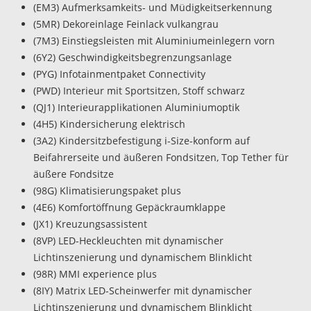
(EM3) Aufmerksamkeits- und Müdigkeitserkennung
(5MR) Dekoreinlage Feinlack vulkangrau
(7M3) Einstiegsleisten mit Aluminiumeinlegern vorn
(6Y2) Geschwindigkeitsbegrenzungsanlage
(PYG) Infotainmentpaket Connectivity
(PWD) Interieur mit Sportsitzen, Stoff schwarz
(QJ1) Interieurapplikationen Aluminiumoptik
(4H5) Kindersicherung elektrisch
(3A2) Kindersitzbefestigung i-Size-konform auf
Beifahrerseite und äußeren Fondsitzen, Top Tether für
äußere Fondsitze
(98G) Klimatisierungspaket plus
(4E6) Komfortöffnung Gepäckraumklappe
(JX1) Kreuzungsassistent
(8VP) LED-Heckleuchten mit dynamischer
Lichtinszenierung und dynamischem Blinklicht
(98R) MMI experience plus
(8IY) Matrix LED-Scheinwerfer mit dynamischer
Lichtinszenierung und dynamischem Blinklicht