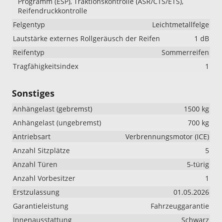
Programm (ESP), Traktionskontrolle (ASR/CTS/ETS),
Reifendruckkontrolle
Felgentyp
Leichtmetallfelge
Lautstärke externes Rollgeräusch der Reifen
1 dB
Reifentyp
Sommerreifen
Tragfähigkeitsindex
1
Sonstiges
Anhängelast (gebremst)
1500 kg
Anhängelast (ungebremst)
700 kg
Antriebsart
Verbrennungsmotor (ICE)
Anzahl Sitzplätze
5
Anzahl Türen
5-türig
Anzahl Vorbesitzer
1
Erstzulassung
01.05.2026
Garantieleistung
Fahrzeuggarantie
Innenausstattung
Schwarz