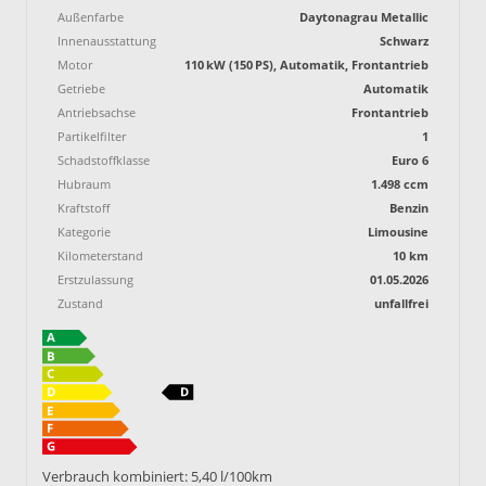
Außenfarbe
Daytonagrau Metallic
Innenausstattung
Schwarz
Motor
110 kW (150 PS), Automatik, Frontantrieb
Getriebe
Automatik
Antriebsachse
Frontantrieb
Partikelfilter
1
Schadstoffklasse
Euro 6
Hubraum
1.498 ccm
Kraftstoff
Benzin
Kategorie
Limousine
Kilometerstand
10 km
Erstzulassung
01.05.2026
Zustand
unfallfrei
Verbrauch kombiniert:
5,40 l/100km