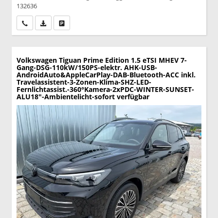
132636
Wir rufen Sie an
PDF-Datei, Fahrzeugexposé drucken
Drucken, parken oder vergleichen
Volkswagen Tiguan
Prime Edition 1.5 eTSI MHEV 7-
Gang-DSG-110kW/150PS-elektr. AHK-USB-
AndroidAuto&AppleCarPlay-DAB-Bluetooth-ACC inkl.
Travelassistent-3-Zonen-Klima-SHZ-LED-
Fernlichtassist.-360°Kamera-2xPDC-WINTER-SUNSET-
ALU18"-Ambientelicht-sofort verfügbar