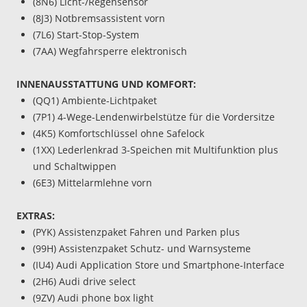
(8N6) Licht-/Regensensor
(8J3) Notbremsassistent vorn
(7L6) Start-Stop-System
(7AA) Wegfahrsperre elektronisch
INNENAUSSTATTUNG UND KOMFORT:
(QQ1) Ambiente-Lichtpaket
(7P1) 4-Wege-Lendenwirbelstütze für die Vordersitze
(4K5) Komfortschlüssel ohne Safelock
(1XX) Lederlenkrad 3-Speichen mit Multifunktion plus
und Schaltwippen
(6E3) Mittelarmlehne vorn
EXTRAS:
(PYK) Assistenzpaket Fahren und Parken plus
(99H) Assistenzpaket Schutz- und Warnsysteme
(IU4) Audi Application Store und Smartphone-Interface
(2H6) Audi drive select
(9ZV) Audi phone box light