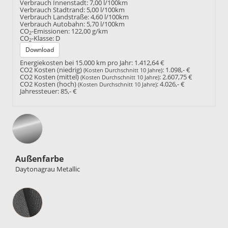
Verbrauch Innenstadt:
7,00 l/100km
Verbrauch Stadtrand:
5,00 l/100km
Verbrauch Landstraße:
4,60 l/100km
Verbrauch Autobahn:
5,70 l/100km
CO
-Emissionen:
122,00 g/km
2
CO
-Klasse:
D
2
Download
Energiekosten bei 15.000 km pro Jahr:
1.412,64 €
CO2 Kosten (niedrig)
:
1.098,- €
(Kosten Durchschnitt 10 Jahre)
CO2 Kosten (mittel)
:
2.607,75 €
(Kosten Durchschnitt 10 Jahre)
CO2 Kosten (hoch)
:
4.026,- €
(Kosten Durchschnitt 10 Jahre)
Jahressteuer:
85,- €
Außenfarbe
Daytonagrau Metallic
Innenausstattung