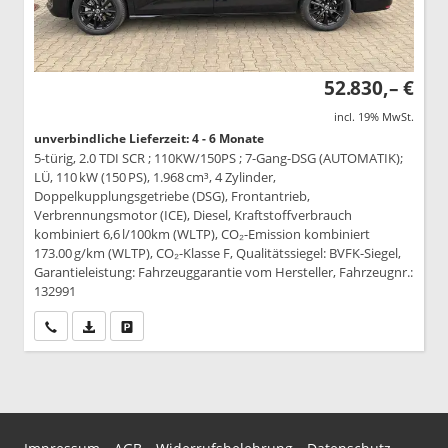
52.830,– €
incl. 19% MwSt.
unverbindliche Lieferzeit: 4 - 6 Monate
5-türig, 2.0 TDI SCR ; 110KW/150PS ; 7-Gang-DSG (AUTOMATIK);
LÜ, 110 kW (150 PS), 1.968 cm³, 4 Zylinder,
Doppelkupplungsgetriebe (DSG), Frontantrieb,
Verbrennungsmotor (ICE), Diesel, Kraftstoffverbrauch
kombiniert 6,6 l/100km (WLTP), CO₂-Emission kombiniert
173.00 g/km (WLTP), CO₂-Klasse F, Qualitätssiegel: BVFK-Siegel,
Garantieleistung: Fahrzeuggarantie vom Hersteller, Fahrzeugnr.:
132991
Wir rufen Sie an
PDF-Datei, Fahrzeugexposé drucken
Drucken, parken oder vergleichen