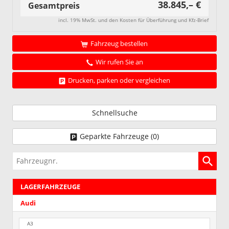
38.845,– €
Gesamtpreis
incl. 19% MwSt. und den Kosten für Überführung und Kfz-Brief
Fahrzeug bestellen
Wir rufen Sie an
Drucken, parken oder vergleichen
Schnellsuche
Geparkte Fahrzeuge (
0
)
Fahrzeugnr.
LAGERFAHRZEUGE
Audi
A3