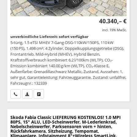
40.340,– €
incl. 19% MwSt.
unverbindliche Lieferzeit: sofort verfügbar
5-türig, 1.5 eTSI MHEV 7-Gang-DSG-110kW/150PS, 110 kW
(150 PS), 1.498 cm³, 4 Zylinder, Doppelkupplungsgetriebe (DSG),
Frontantrieb, Mild-Hybrid (MHEV), Hybrid Benzin,
Kraftstoffverbrauch kombiniert 6,2 l/100km (WLTP), CO₂-
Emission kombiniert 140.00 g/km (WLTP), CO₂-Klasse E,
Außenfarbe: Grenadillaschwarz Metallic, Zustand, Aussehen: 1,
sehr gut, Garantieleistung: Fahrzeuggarantie, Zustand: unfallfrei,
Fahrzeugnr.: 132339
Wir rufen Sie an
PDF-Datei, Fahrzeugexposé drucken
Drucken, parken oder vergleichen
Skoda Fabia
Classic LIEFERUNG KOSTENLOS! 1.0 MPI
80PS, 15" ALU, LED-Scheinwerfer, M-Lederlenkrad,
Nebelscheinwerfer, Parksensoren vorn + hinten,
Rückfahrkamera, Sitzheizung, Tempomat,
Klimaanlage, Infotainment 8"+Wireless SmartLink,