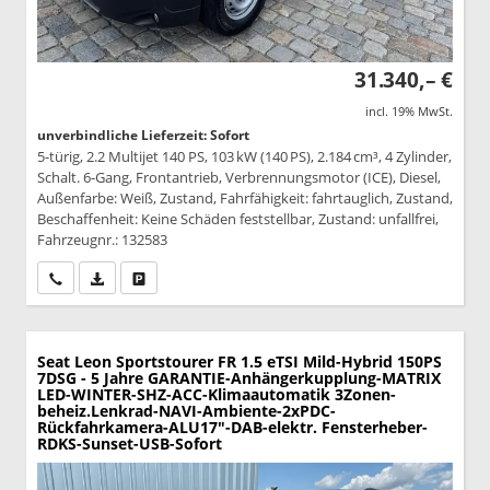
31.340,– €
incl. 19% MwSt.
unverbindliche Lieferzeit: Sofort
5-türig, 2.2 Multijet 140 PS, 103 kW (140 PS), 2.184 cm³, 4 Zylinder,
Schalt. 6-Gang, Frontantrieb, Verbrennungsmotor (ICE), Diesel,
Außenfarbe: Weiß, Zustand, Fahrfähigkeit: fahrtauglich, Zustand,
Beschaffenheit: Keine Schäden feststellbar, Zustand: unfallfrei,
Fahrzeugnr.: 132583
Wir rufen Sie an
PDF-Datei, Fahrzeugexposé drucken
Drucken, parken oder vergleichen
Seat Leon Sportstourer
FR 1.5 eTSI Mild-Hybrid 150PS
7DSG - 5 Jahre GARANTIE-Anhängerkupplung-MATRIX
LED-WINTER-SHZ-ACC-Klimaautomatik 3Zonen-
beheiz.Lenkrad-NAVI-Ambiente-2xPDC-
Rückfahrkamera-ALU17"-DAB-elektr. Fensterheber-
RDKS-Sunset-USB-Sofort