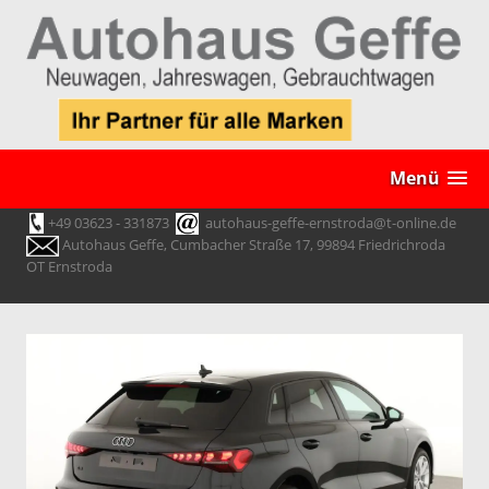
Menü
+49 03623 - 331873
autohaus-geffe-ernstroda@t-online.de
Autohaus Geffe, Cumbacher Straße 17, 99894 Friedrichroda
OT Ernstroda