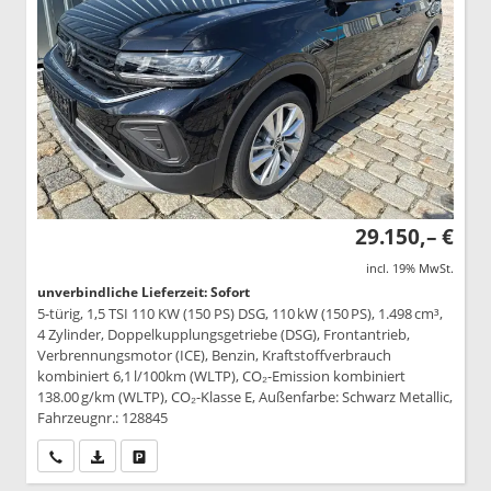
29.150,– €
incl. 19% MwSt.
unverbindliche Lieferzeit: Sofort
5-türig, 1,5 TSI 110 KW (150 PS) DSG, 110 kW (150 PS), 1.498 cm³,
4 Zylinder, Doppelkupplungsgetriebe (DSG), Frontantrieb,
Verbrennungsmotor (ICE), Benzin, Kraftstoffverbrauch
kombiniert 6,1 l/100km (WLTP), CO₂-Emission kombiniert
138.00 g/km (WLTP), CO₂-Klasse E, Außenfarbe: Schwarz Metallic,
Fahrzeugnr.: 128845
Wir rufen Sie an
PDF-Datei, Fahrzeugexposé drucken
Drucken, parken oder vergleichen