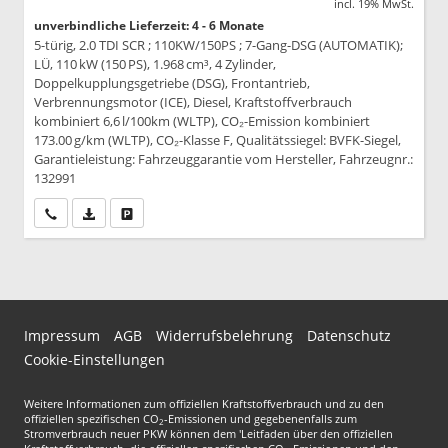
incl. 19% MwSt.
unverbindliche Lieferzeit: 4 - 6 Monate
5-türig, 2.0 TDI SCR ; 110KW/150PS ; 7-Gang-DSG (AUTOMATIK);
LÜ, 110 kW (150 PS), 1.968 cm³, 4 Zylinder,
Doppelkupplungsgetriebe (DSG), Frontantrieb,
Verbrennungsmotor (ICE), Diesel, Kraftstoffverbrauch
kombiniert 6,6 l/100km (WLTP), CO₂-Emission kombiniert
173.00 g/km (WLTP), CO₂-Klasse F, Qualitätssiegel: BVFK-Siegel,
Garantieleistung: Fahrzeuggarantie vom Hersteller, Fahrzeugnr.:
132991
Wir rufen Sie an
PDF-Datei, Fahrzeugexposé drucken
Drucken, parken oder vergleichen
Impressum
AGB
Widerrufsbelehrung
Datenschutz
Cookie-Einstellungen
Weitere Informationen zum offiziellen Kraftstoffverbrauch und zu den
offiziellen spezifischen CO
-Emissionen und gegebenenfalls zum
2
Stromverbrauch neuer PKW können dem 'Leitfaden über den offiziellen