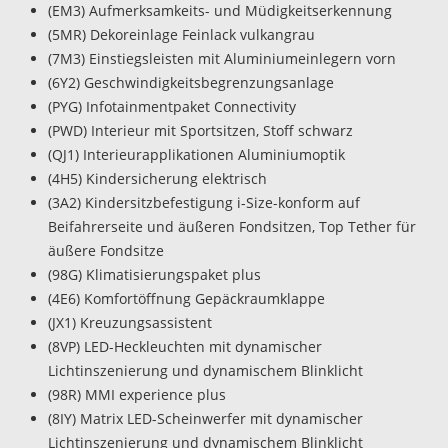
(EM3) Aufmerksamkeits- und Müdigkeitserkennung
(5MR) Dekoreinlage Feinlack vulkangrau
(7M3) Einstiegsleisten mit Aluminiumeinlegern vorn
(6Y2) Geschwindigkeitsbegrenzungsanlage
(PYG) Infotainmentpaket Connectivity
(PWD) Interieur mit Sportsitzen, Stoff schwarz
(QJ1) Interieurapplikationen Aluminiumoptik
(4H5) Kindersicherung elektrisch
(3A2) Kindersitzbefestigung i-Size-konform auf
Beifahrerseite und äußeren Fondsitzen, Top Tether für
äußere Fondsitze
(98G) Klimatisierungspaket plus
(4E6) Komfortöffnung Gepäckraumklappe
(JX1) Kreuzungsassistent
(8VP) LED-Heckleuchten mit dynamischer
Lichtinszenierung und dynamischem Blinklicht
(98R) MMI experience plus
(8IY) Matrix LED-Scheinwerfer mit dynamischer
Lichtinszenierung und dynamischem Blinklicht