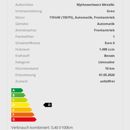
Außenfarbe
Mythosschwarz Metallic
Innenausstattung
Grau
Motor
110 kW (150 PS), Automatik, Frontantrieb
Getriebe
Automatik
Antriebsachse
Frontantrieb
Partikelfilter
1
Schadstoffklasse
Euro 6
Hubraum
1.498 ccm
Kraftstoff
Benzin
Kategorie
Limousine
Kilometerstand
10 km
Erstzulassung
01.05.2026
Zustand
unfallfrei
Verbrauch kombiniert:
5,40 l/100km