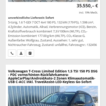
35.550,– €
incl. 19% MwSt.
unverbindliche Lieferzeit: Sofort
5-türig, 1.6 T-GDI 7 DCT 4x4 180 PS, 132 kW (179 PS), 1.598 cm³,
4 Zylinder, Automatik, Allrad, Verbrennungsmotor (ICE), Benzin,
Kraftstoffverbrauch kombiniert 7,3 l/100km (WLTP), CO₂-
Emission kombiniert 177.00 g/km (WLTP), CO₂-Klasse G,
Außenfarbe: Wolfgrau, Zustand, Aussehen: 1, sehr gut,
Nichtraucher-Fahrzeug, Zustand: unfallfrei, Fahrzeugnr.: 132456
Wir rufen Sie an
PDF-Datei, Fahrzeugexposé drucken
Drucken, parken oder vergleichen
Volkswagen T-Cross
Limited Edition 1,5 TSI 150 PS DSG
- PDC vorne/hinten-Rückfahrkamera-
AppleCarPlay/AndroidAuto-2 Zonen Klimaautomatik-
USB C-ACC inkl. TravelAssist-LED-Keyless Go-Sofort