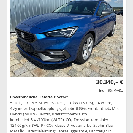
30.340,– €
incl. 19% MwSt.
unverbindliche Lieferzeit: Sofort
5-türig, FR 1.5 eTSI 150PS 7DSG, 110 kW (150 PS), 1.498 cm³,
4 Zylinder, Doppelkupplungsgetriebe (DSG), Frontantrieb, Mild-
Hybrid (MHEV), Benzin, Kraftstoffverbrauch
kombiniert 5,4 l/100km (WLTP), CO₂-Emission kombiniert
124.00 g/km (WLTP), CO₂-Klasse D, Außenfarbe: Saphir Blau
Metallic, Garantieleistung: Fahrzeuggarantie, Fahrzeugnr.: