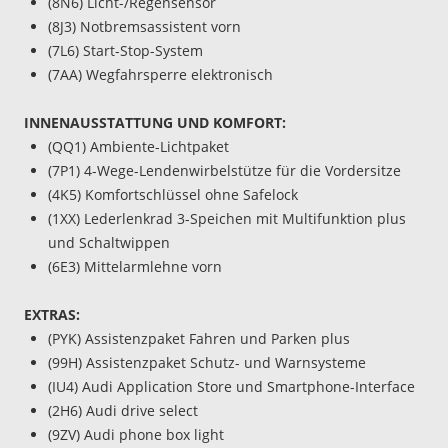
(8N6) Licht-/Regensensor
(8J3) Notbremsassistent vorn
(7L6) Start-Stop-System
(7AA) Wegfahrsperre elektronisch
INNENAUSSTATTUNG UND KOMFORT:
(QQ1) Ambiente-Lichtpaket
(7P1) 4-Wege-Lendenwirbelstütze für die Vordersitze
(4K5) Komfortschlüssel ohne Safelock
(1XX) Lederlenkrad 3-Speichen mit Multifunktion plus
und Schaltwippen
(6E3) Mittelarmlehne vorn
EXTRAS:
(PYK) Assistenzpaket Fahren und Parken plus
(99H) Assistenzpaket Schutz- und Warnsysteme
(IU4) Audi Application Store und Smartphone-Interface
(2H6) Audi drive select
(9ZV) Audi phone box light