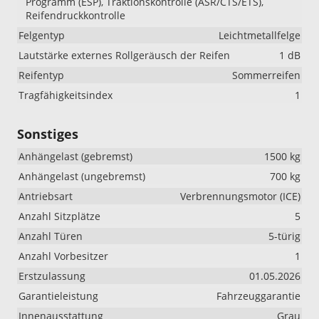
Programm (ESP), Traktionskontrolle (ASR/CTS/ETS),
Reifendruckkontrolle
Felgentyp
Leichtmetallfelge
Lautstärke externes Rollgeräusch der Reifen
1 dB
Reifentyp
Sommerreifen
Tragfähigkeitsindex
1
Sonstiges
Anhängelast (gebremst)
1500 kg
Anhängelast (ungebremst)
700 kg
Antriebsart
Verbrennungsmotor (ICE)
Anzahl Sitzplätze
5
Anzahl Türen
5-türig
Anzahl Vorbesitzer
1
Erstzulassung
01.05.2026
Garantieleistung
Fahrzeuggarantie
Innenausstattung
Grau