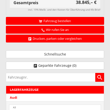
38.845,– €
Gesamtpreis
incl. 19% MwSt. und den Kosten für Überführung und Kfz-Brief
Fahrzeug bestellen
Wir rufen Sie an
Drucken, parken oder vergleichen
Schnellsuche
Geparkte Fahrzeuge (
0
)
Fahrzeugnr.
LAGERFAHRZEUGE
Audi
A3