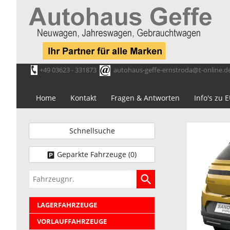
+49 03623 - 331873
autohaus-geffe-ernstroda@t-online.d
Home
Kontakt
Fragen & Antworten
Info's zu
Schnellsuche
Geparkte Fahrzeuge (
0
)
Fahrzeugnr.
LAGERFAHRZEUGE
VORLAUFFAHRZEUGE