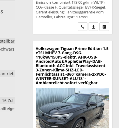
Emission kombiniert 173.00 g/km (WLTP),
CO₂-Klasse F, Qualitätssiegel: BVFK-Siegel,
ng
Garantieleistung: Fahrzeuggarantie vom
Hersteller, Fahrzeugnr.: 132991
Wir rufen Sie an
PDF-Datei, Fahrzeu
Drucken, park
stellbar
Volkswagen Tiguan
Prime Edition 1.5
 Schwarz
eTSI MHEV 7-Gang-DSG-
110kW/150PS-elektr. AHK-USB-
AndroidAuto&AppleCarPlay-DAB-
Bluetooth-ACC inkl. Travelassistent-
3-Zonen-Klima-SHZ-LED-
tantrieb
Fernlichtassist.-360°Kamera-2xPDC-
WINTER-SUNSET-ALU18"-
Ambientelicht-sofort verfügbar
16 Zoll
allfelge