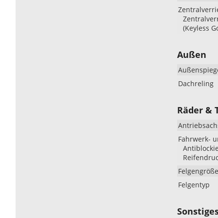
Zentralverr
Zentralver
(Keyless G
Außen
Außenspieg
Dachreling
Räder & 
Antriebsach
Fahrwerk- 
Antiblocki
Reifendruc
Felgengröß
Felgentyp
Sonstige