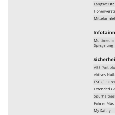
Längsverste
Höhenverste
Mittelarmle
Infotain
Multimedia-
Spiegelung
Sicherhei
ABS (Antibl
Aktives Not
ESC (Elektro
Extended Gr
Spurhalteass
Fahrer-Müd
My Safety