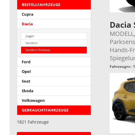
BESTELLFAHRZEUGE
Cupra
Dacia
Dacia
MODELL, 
Jogger
Parksens
Sandero
Hands-Fr
Sandero Stepway
Spiegelu
Ford
Fahrzeugnr.
:
1
Opel
Seat
Skoda
Volkswagen
GEBRAUCHTFAHRZEUGE
1821 Fahrzeuge