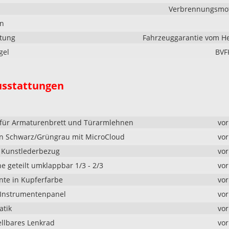
Verbrennungsmoto
en
stung
Fahrzeuggarantie vom He
gel
BVF
usstattungen
 für Armaturenbrett und Türarmlehnen
vo
in Schwarz/Grüngrau mit MicroCloud
vo
 Kunstlederbezug
vo
e geteilt umklappbar 1/3 - 2/3
vo
te in Kupferfarbe
vo
"-Instrumentenpanel
vo
atik
vo
llbares Lenkrad
vo