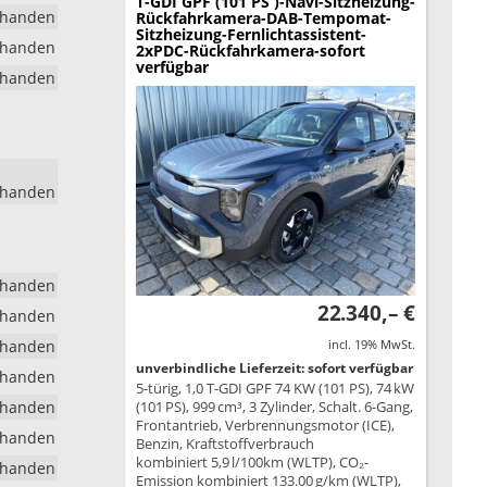
T-GDI GPF (101 PS )-Navi-Sitzheizung-
rhanden
Rückfahrkamera-DAB-Tempomat-
Sitzheizung-Fernlichtassistent-
rhanden
2xPDC-Rückfahrkamera-sofort
verfügbar
rhanden
rhanden
rhanden
22.340,– €
rhanden
rhanden
incl. 19% MwSt.
unverbindliche Lieferzeit: sofort verfügbar
rhanden
5-türig, 1,0 T-GDI GPF 74 KW (101 PS), 74 kW
rhanden
(101 PS), 999 cm³, 3 Zylinder, Schalt. 6-Gang,
Frontantrieb, Verbrennungsmotor (ICE),
rhanden
Benzin, Kraftstoffverbrauch
kombiniert 5,9 l/100km (WLTP), CO₂-
rhanden
Emission kombiniert 133.00 g/km (WLTP),