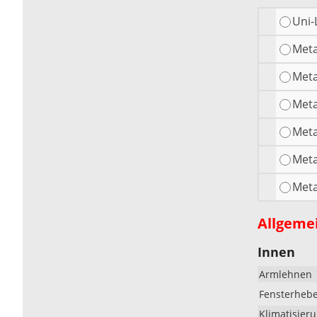
Uni-
Meta
Meta
Meta
Meta
Meta
Meta
Allgeme
Innen
Armlehnen
Fensterheb
Klimatisier