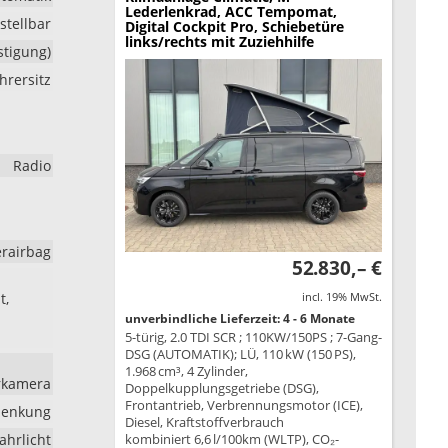
Lederlenkrad, ACC Tempomat,
stellbar
Digital Cockpit Pro, Schiebetüre
links/rechts mit Zuziehhilfe
stigung)
hrersitz
Radio
erairbag
52.830,– €
t,
incl. 19% MwSt.
unverbindliche Lieferzeit: 4 - 6 Monate
5-türig, 2.0 TDI SCR ; 110KW/150PS ; 7-Gang-
DSG (AUTOMATIK); LÜ, 110 kW (150 PS),
1.968 cm³, 4 Zylinder,
hrkamera
Doppelkupplungsgetriebe (DSG),
Frontantrieb, Verbrennungsmotor (ICE),
lenkung
Diesel, Kraftstoffverbrauch
ahrlicht
kombiniert 6,6 l/100km (WLTP), CO₂-