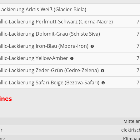
Lackierung Arktis-Weiß (Glacier-Biela)
llic-Lackierung Perlmutt-Schwarz (Cierna-Nacre)
7
llic-Lackierung Dolomit-Grau (Schiste Siva)
7
llic-Lackierung Iron-Blau (Modra-Iron)
7
llic-Lackierung Yellow-Amber
7
llic-Lackierung Zeder-Grün (Cedre-Zelena)
7
llic-Lackierung Safari-Beige (Bezova-Safari)
7
ines
Mittela
er
elektrisc
ung
Klimaau