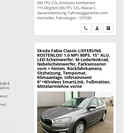
(WLTP), CO₂-Emission kombiniert
115.00 g/km (WLTP), CO₂-Klasse C,
Garantieleistung: Fahrzeuggarantie vom
Hersteller, Fahrzeugnr.: 107330
Wir rufen Sie an
PDF-Datei, Fahrzeu
Drucken, park
Skoda Fabia
Classic LIEFERUNG
KOSTENLOS! 1.0 MPI 80PS, 15" ALU,
LED-Scheinwerfer, M-Lederlenkrad,
Nebelscheinwerfer, Parksensoren
vorn + hinten, Rückfahrkamera,
Sitzheizung, Tempomat,
Klimaanlage, Infotainment
8"+Wireless SmartLink, Fußmatten,
4,96 €
Mittelarmlehne vorne
:
Jahre)
:
ahre)
:
hre)