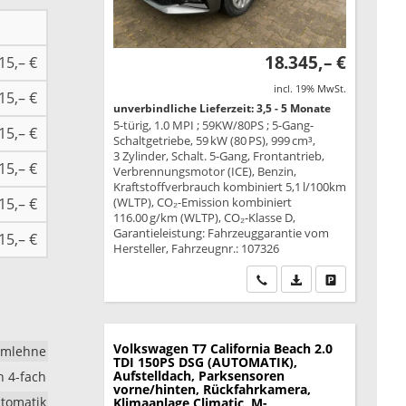
18.345,– €
15,– €
incl. 19% MwSt.
15,– €
unverbindliche Lieferzeit: 3,5 - 5 Monate
5-türig, 1.0 MPI ; 59KW/80PS ; 5-Gang-
15,– €
Schaltgetriebe, 59 kW (80 PS), 999 cm³,
3 Zylinder, Schalt. 5-Gang, Frontantrieb,
15,– €
Verbrennungsmotor (ICE), Benzin,
Kraftstoffverbrauch kombiniert 5,1 l/100km
15,– €
(WLTP), CO₂-Emission kombiniert
116.00 g/km (WLTP), CO₂-Klasse D,
Garantieleistung: Fahrzeuggarantie vom
15,– €
Hersteller, Fahrzeugnr.: 107326
Wir rufen Sie an
PDF-Datei, Fahrzeu
Drucken, park
Volkswagen T7 California
Beach 2.0
rmlehne
TDI 150PS DSG (AUTOMATIK),
Aufstelldach, Parksensoren
h 4-fach
vorne/hinten, Rückfahrkamera,
tomatik
Klimaanlage Climatic, M-