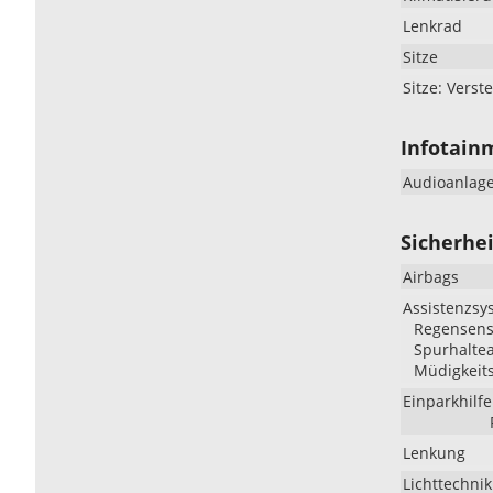
Lenkrad
Sitze
Sitze: Verste
Infotain
Audioanlag
Sicherhei
Airbags
Assistenzsy
Regensenso
Spurhaltea
Müdigkeit
Einparkhilfe
Lenkung
Lichttechnik