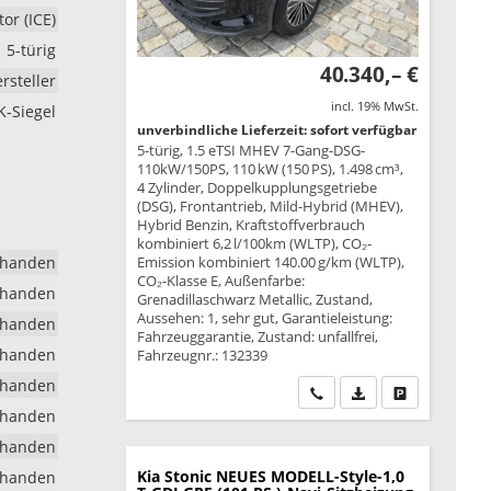
r (ICE)
5-türig
40.340,– €
rsteller
incl. 19% MwSt.
K-Siegel
unverbindliche Lieferzeit: sofort verfügbar
5-türig, 1.5 eTSI MHEV 7-Gang-DSG-
110kW/150PS, 110 kW (150 PS), 1.498 cm³,
4 Zylinder, Doppelkupplungsgetriebe
(DSG), Frontantrieb, Mild-Hybrid (MHEV),
Hybrid Benzin, Kraftstoffverbrauch
kombiniert 6,2 l/100km (WLTP), CO₂-
rhanden
Emission kombiniert 140.00 g/km (WLTP),
CO₂-Klasse E, Außenfarbe:
rhanden
Grenadillaschwarz Metallic, Zustand,
Aussehen: 1, sehr gut, Garantieleistung:
rhanden
Fahrzeuggarantie, Zustand: unfallfrei,
rhanden
Fahrzeugnr.: 132339
rhanden
Wir rufen Sie an
PDF-Datei, Fahrzeu
Drucken, park
rhanden
rhanden
Kia Stonic
NEUES MODELL-Style-1,0
rhanden