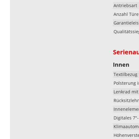
Antriebsart
Anzahl Tür
Garantielei
Qualitätssie
Seriena
Innen
Textilbezug
Polsterung 
Lenkrad mit
Rücksitzlehn
Innenelemen
Digitales 7
Klimaautom
Höhenverste