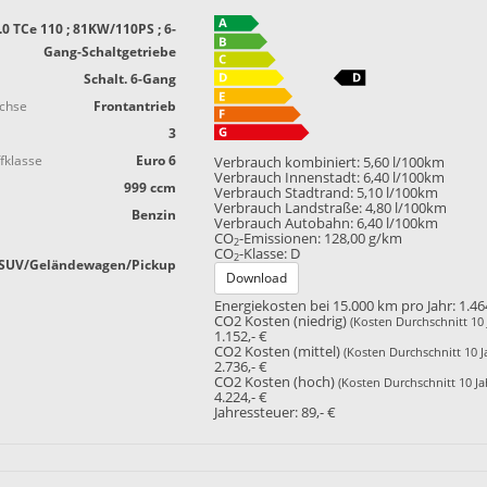
.0 TCe 110 ; 81KW/110PS ; 6-
Gang-Schaltgetriebe
Schalt. 6-Gang
achse
Frontantrieb
3
fklasse
Euro 6
Verbrauch kombiniert:
5,60 l/100km
Verbrauch Innenstadt:
6,40 l/100km
999 ccm
Verbrauch Stadtrand:
5,10 l/100km
Verbrauch Landstraße:
4,80 l/100km
Benzin
Verbrauch Autobahn:
6,40 l/100km
CO
-Emissionen:
128,00 g/km
2
CO
-Klasse:
D
2
SUV/Geländewagen/Pickup
Download
Energiekosten bei 15.000 km pro Jahr:
1.46
CO2 Kosten (niedrig)
(Kosten Durchschnitt 10 
1.152,- €
CO2 Kosten (mittel)
(Kosten Durchschnitt 10 J
2.736,- €
CO2 Kosten (hoch)
(Kosten Durchschnitt 10 Ja
4.224,- €
Jahressteuer:
89,- €