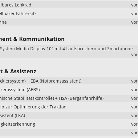
llbares Lenkrad
vo
llbarer Fahrersitz
vo
hne
vo
ment & Kommunikation
System Media Display 10" mit 4 Lautsprechern und Smartphone-
vo
t & Assistenz
ockiersystem) + EBA (Notbremsassistent)
vo
bremssystem (AEBS)
vo
nische Stabilitätskontrolle) + HSA (Berganfahrhilfe)
vo
ip zur Optimierung der Traktion
vo
istent (LKA)
vo
igkeitserkennung
vo
vo