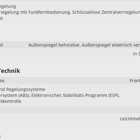
iegelung
riegelung mit Funkfernbedienung, Schlüssellose Zentralverriegelu
o)
el
Außenspiegel beheizbar, Außenspiegel elektrisch ver
in
Technik
se
Fron
und Regelungssysteme
ersystem (ABS), Elektronisches Stabilitäts-Programm (ESP),
kkontrolle
e
Leichtmet
s