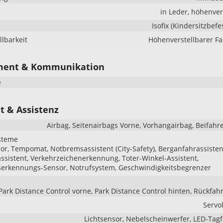
in Leder, höhenver
Isofix (Kindersitzbefe
llbarkeit
Höhenverstellbarer Fa
ment & Kommunikation
e
t & Assistenz
Airbag, Seitenairbags Vorne, Vorhangairbag, Beifahr
steme
r, Tempomat, Notbremsassistent (City-Safety), Berganfahrassisten
ssistent, Verkehrzeichenerkennung, Toter-Winkel-Assistent,
serkennungs-Sensor, Notrufsystem, Geschwindigkeitsbegrenzer
Park Distance Control vorne, Park Distance Control hinten, Rückfa
Servo
Lichtsensor, Nebelscheinwerfer, LED-Tagf