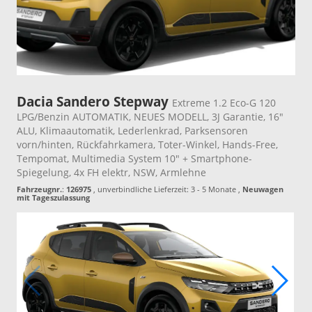
Dacia Sandero Stepway
Extreme 1.2 Eco-G 120
LPG/Benzin AUTOMATIK, NEUES MODELL, 3J Garantie, 16"
ALU, Klimaautomatik, Lederlenkrad, Parksensoren
vorn/hinten, Rückfahrkamera, Toter-Winkel, Hands-Free,
Tempomat, Multimedia System 10" + Smartphone-
Spiegelung, 4x FH elektr, NSW, Armlehne
Fahrzeugnr.
:
126975
, unverbindliche Lieferzeit: 3 - 5 Monate ,
Neuwagen
mit Tageszulassung