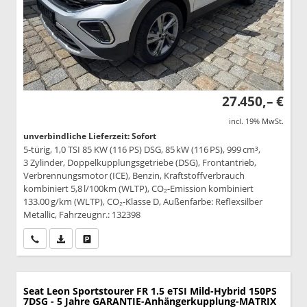
27.450,– €
incl. 19% MwSt.
unverbindliche Lieferzeit: Sofort
5-türig, 1,0 TSI 85 KW (116 PS) DSG, 85 kW (116 PS), 999 cm³,
3 Zylinder, Doppelkupplungsgetriebe (DSG), Frontantrieb,
Verbrennungsmotor (ICE), Benzin, Kraftstoffverbrauch
kombiniert 5,8 l/100km (WLTP), CO₂-Emission kombiniert
133.00 g/km (WLTP), CO₂-Klasse D, Außenfarbe: Reflexsilber
Metallic, Fahrzeugnr.: 132398
Wir rufen Sie an
PDF-Datei, Fahrzeugexposé drucken
Drucken, parken oder vergleichen
Seat Leon Sportstourer
FR 1.5 eTSI Mild-Hybrid 150PS
7DSG - 5 Jahre GARANTIE-Anhängerkupplung-MATRIX