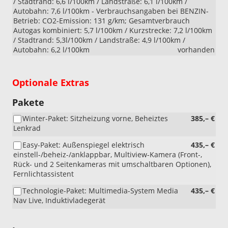
/ Stadtrand: 6,6 l/100km / Landstraße: 6,1 l/100km /
Autobahn: 7,6 l/100km - Verbrauchsangaben bei BENZIN-
Betrieb: CO2-Emission: 131 g/km; Gesamtverbrauch
Autogas kombiniert: 5,7 l/100km / Kurzstrecke: 7,2 l/100km
/ Stadtrand: 5,3l/100km / Landstraße: 4,9 l/100km /
Autobahn: 6,2 l/100km
vorhanden
Optionale Extras
Pakete
Winter-Paket: Sitzheizung vorne, Beheiztes
385,– €
Lenkrad
Easy-Paket: Außenspiegel elektrisch
435,– €
einstell-/beheiz-/anklappbar, Multiview-Kamera (Front-,
Rück- und 2 Seitenkameras mit umschaltbaren Optionen),
Fernlichtassistent
Technologie-Paket: Multimedia-System Media
435,– €
Nav Live, Induktivladegerät