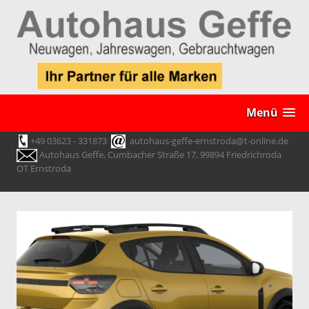
Menü
+49 03623 - 331873
autohaus-geffe-ernstroda@t-online.de
Autohaus Geffe, Cumbacher Straße 17, 99894 Friedrichroda
OT Ernstroda