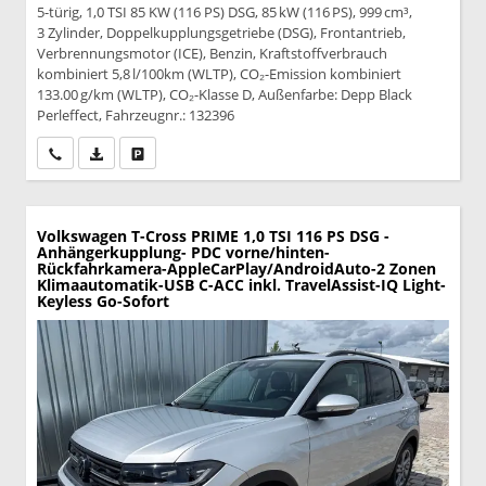
5-türig, 1,0 TSI 85 KW (116 PS) DSG, 85 kW (116 PS), 999 cm³,
3 Zylinder, Doppelkupplungsgetriebe (DSG), Frontantrieb,
Verbrennungsmotor (ICE), Benzin, Kraftstoffverbrauch
kombiniert 5,8 l/100km (WLTP), CO₂-Emission kombiniert
133.00 g/km (WLTP), CO₂-Klasse D, Außenfarbe: Depp Black
Perleffect, Fahrzeugnr.: 132396
Wir rufen Sie an
PDF-Datei, Fahrzeugexposé drucken
Drucken, parken oder vergleichen
Volkswagen T-Cross
PRIME 1,0 TSI 116 PS DSG -
Anhängerkupplung- PDC vorne/hinten-
Rückfahrkamera-AppleCarPlay/AndroidAuto-2 Zonen
Klimaautomatik-USB C-ACC inkl. TravelAssist-IQ Light-
Keyless Go-Sofort