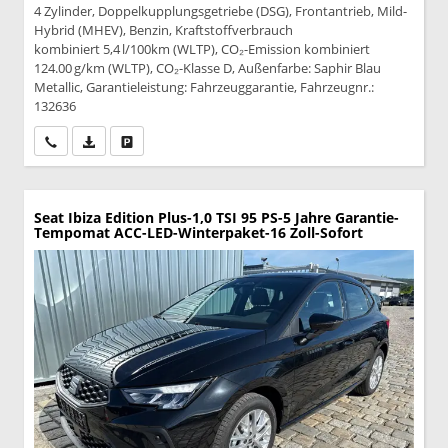
4 Zylinder, Doppelkupplungsgetriebe (DSG), Frontantrieb, Mild-
Hybrid (MHEV), Benzin, Kraftstoffverbrauch
kombiniert 5,4 l/100km (WLTP), CO₂-Emission kombiniert
124.00 g/km (WLTP), CO₂-Klasse D, Außenfarbe: Saphir Blau
Metallic, Garantieleistung: Fahrzeuggarantie, Fahrzeugnr.:
132636
Wir rufen Sie an
PDF-Datei, Fahrzeugexposé drucken
Drucken, parken oder vergleichen
Seat Ibiza
Edition Plus-1,0 TSI 95 PS-5 Jahre Garantie-
Tempomat ACC-LED-Winterpaket-16 Zoll-Sofort