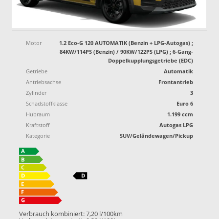
Motor
1.2 Eco-G 120 AUTOMATIK (Benzin + LPG-Autogas) ;
84KW/114PS (Benzin) / 90KW/122PS (LPG) ; 6-Gang-
Doppelkupplungsgetriebe (EDC)
Getriebe
Automatik
Antriebsachse
Frontantrieb
Zylinder
3
Schadstoffklasse
Euro 6
Hubraum
1.199 ccm
Kraftstoff
Autogas LPG
Kategorie
SUV/Geländewagen/Pickup
Verbrauch kombiniert:
7,20 l/100km