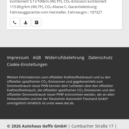
kombiniert 5,1 l/100km (WLTP), CO₂-Emission kombiniert
115.00 g/km (WLTP), CO₂-Klasse C, Garantieleistung:
Fahrzeuggarantie vom Hersteller, Fahrzeugnr.: 107327
Wir rufen Sie an
PDF-Datei, Fahrzeugexposé drucken
Drucken, parken oder vergleichen
Impressum
AGB
Widerrufsbelehrung
Datenschutz
Cookie-Einstellungen
Weitere Informationen zum offiziellen Kraftstoffverbrauch und zu den
offiziellen spezifischen CO
-Emissionen und gegebenenfalls zum
2
Stromverbrauch neuer PKW können dem 'Leitfaden über den offiziellen
Kraftstoffverbrauch, die offiziellen spezifischen CO
-Emissionen und den
2
offiziellen Stromverbrauch neuer PKW' entnommen werden, der an allen
Verkaufsstellen und bei der 'Deutschen Automobil Treuhand GmbH'
unentgeltlich erhältlich ist unter www.dat.de.
© 2026
Autohaus Geffe GmbH
|
Cumbacher Straße 17
|