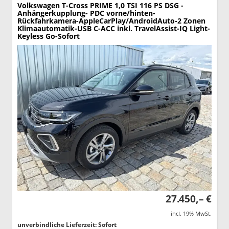
Volkswagen T-Cross
PRIME 1,0 TSI 116 PS DSG -
Anhängerkupplung- PDC vorne/hinten-
Rückfahrkamera-AppleCarPlay/AndroidAuto-2 Zonen
Klimaautomatik-USB C-ACC inkl. TravelAssist-IQ Light-
Keyless Go-Sofort
27.450,– €
incl. 19% MwSt.
unverbindliche Lieferzeit: Sofort