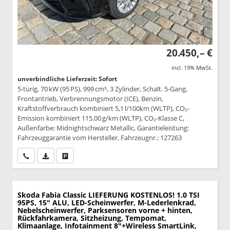
20.450,– €
incl. 19% MwSt.
unverbindliche Lieferzeit: Sofort
5-türig, 70 kW (95 PS), 999 cm³, 3 Zylinder, Schalt. 5-Gang,
Frontantrieb, Verbrennungsmotor (ICE), Benzin,
Kraftstoffverbrauch kombiniert 5,1 l/100km (WLTP), CO₂-
Emission kombiniert 115.00 g/km (WLTP), CO₂-Klasse C,
Außenfarbe: Midnightschwarz Metallic, Garantieleistung:
Fahrzeuggarantie vom Hersteller, Fahrzeugnr.: 127263
Wir rufen Sie an
PDF-Datei, Fahrzeugexposé drucken
Drucken, parken oder vergleichen
Skoda Fabia
Classic LIEFERUNG KOSTENLOS! 1.0 TSI
95PS, 15" ALU, LED-Scheinwerfer, M-Lederlenkrad,
Nebelscheinwerfer, Parksensoren vorne + hinten,
Rückfahrkamera, Sitzheizung, Tempomat,
Klimaanlage, Infotainment 8"+Wireless SmartLink,