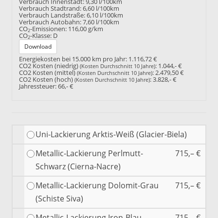
Verbrauch Innenstadt:
9,30 l/100km
Verbrauch Stadtrand:
6,60 l/100km
Verbrauch Landstraße:
6,10 l/100km
Verbrauch Autobahn:
7,60 l/100km
CO
-Emissionen:
116,00 g/km
2
CO
-Klasse:
D
2
Download
Energiekosten bei 15.000 km pro Jahr:
1.116,72 €
CO2 Kosten (niedrig)
:
1.044,- €
(Kosten Durchschnitt 10 Jahre)
CO2 Kosten (mittel)
:
2.479,50 €
(Kosten Durchschnitt 10 Jahre)
CO2 Kosten (hoch)
:
3.828,- €
(Kosten Durchschnitt 10 Jahre)
Jahressteuer:
66,- €
Uni-Lackierung Arktis-Weiß (Glacier-Biela)
Metallic-Lackierung Perlmutt-
715,– €
Schwarz (Cierna-Nacre)
Metallic-Lackierung Dolomit-Grau
715,– €
(Schiste Siva)
Metallic-Lackierung Iron-Blau
715,– €