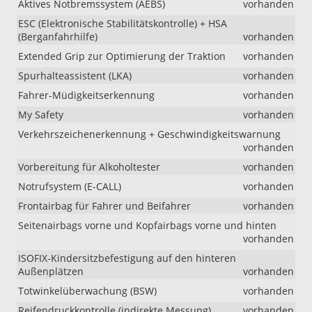
Aktives Notbremssystem (AEBS)
vorhanden
ESC (Elektronische Stabilitätskontrolle) + HSA
(Berganfahrhilfe)
vorhanden
Extended Grip zur Optimierung der Traktion
vorhanden
Spurhalteassistent (LKA)
vorhanden
Fahrer-Müdigkeitserkennung
vorhanden
My Safety
vorhanden
Verkehrszeichenerkennung + Geschwindigkeitswarnung
vorhanden
Vorbereitung für Alkoholtester
vorhanden
Notrufsystem (E-CALL)
vorhanden
Frontairbag für Fahrer und Beifahrer
vorhanden
Seitenairbags vorne und Kopfairbags vorne und hinten
vorhanden
ISOFIX-Kindersitzbefestigung auf den hinteren
Außenplätzen
vorhanden
Totwinkelüberwachung (BSW)
vorhanden
Reifendruckkontrolle (indirekte Messung)
vorhanden