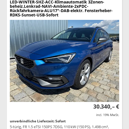
LED-WINTER-SHZ-ACC-Klimaautomatik 3Zonen-
beheiz.Lenkrad-NAVI-Ambiente-2xPDC-
Rückfahrkamera-ALU17"-DAB-elektr. Fensterheber-
RDKS-Sunset-USB-Sofort
30.340,– €
incl. 19% MwSt.
unverbindliche Lieferzeit: Sofort
5-türig, FR 1.5 eTSI 150PS 7DSG, 110 kW (150 PS), 1.498 cm³,