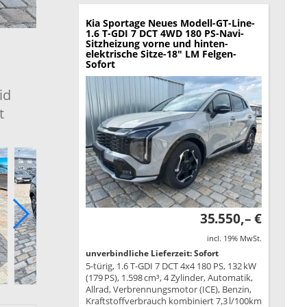
Kia Sportage
Neues Modell-GT-Line-
1.6 T-GDI 7 DCT 4WD 180 PS-Navi-
Sitzheizung vorne und hinten-
elektrische Sitze-18" LM Felgen-
Sofort
id
t
35.550,– €
incl. 19% MwSt.
unverbindliche Lieferzeit: Sofort
5-türig, 1.6 T-GDI 7 DCT 4x4 180 PS, 132 kW
(179 PS), 1.598 cm³, 4 Zylinder, Automatik,
Allrad, Verbrennungsmotor (ICE), Benzin,
Kraftstoffverbrauch kombiniert 7,3 l/100km