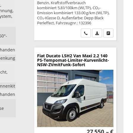
Benzin, Kraftstoffverbrauch
,
kombiniert 5,8 l/100km (WLTP), CO₂-
ennung,
Emission kombiniert 133.00 g/km (WLTP),
ystem,
CO₂-Klasse D, Außenfarbe: Depp Black
Perleffect, Fahrzeugnr.: 132396
Wir rufen Sie an
PDF-Datei, Fahrzeu
Drucken, park
60°-
rhanden
Fiat Ducato
L5H2 Van Maxi 2.2 140
lenkung
PS-Tempomat-Limiter-Kurvenlicht-
NSW-ZVmitFunk-Sofort
cht,
nnenkit
rhanden
se
27.550,– €