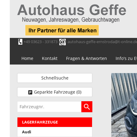
+49 03623 - 331873
autohaus-geffe-ernstroda@t-online.d
Home
Kontakt
Fragen & Antworten
Info's zu
Schnellsuche
Geparkte Fahrzeuge (
0
)
Fahrzeugnr.
LAGERFAHRZEUGE
Audi