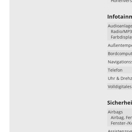
Höhenverst
Infotain
Audioanlag
Radio/MP3-
Farbdispla
Außentempe
Bordcomput
Navigations
Telefon
Uhr & Dreh
Volldigitale
Sicherhei
Airbags
Airbag, Fe
Fenster-/K
Assistenzsy