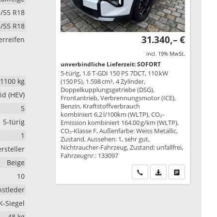
/55 R18
/55 R18
31.340,– €
rreifen
incl. 19% MwSt.
unverbindliche Lieferzeit: SOFORT
5-türig, 1.6 T-GDI 150 PS 7DCT, 110 kW
1100 kg
(150 PS), 1.598 cm³, 4 Zylinder,
Doppelkupplungsgetriebe (DSG),
id (HEV)
Frontantrieb, Verbrennungsmotor (ICE),
Benzin, Kraftstoffverbrauch
5
kombiniert 6,2 l/100km (WLTP), CO₂-
5-türig
Emission kombiniert 164.00 g/km (WLTP),
CO₂-Klasse F, Außenfarbe: Weiss Metallic,
1
Zustand, Aussehen: 1, sehr gut,
Nichtraucher-Fahrzeug, Zustand: unfallfrei,
rsteller
Fahrzeugnr.: 133097
Beige
Wir rufen Sie an
PDF-Datei, Fahrzeu
Drucken, park
10
stleder
K-Siegel
48 kg