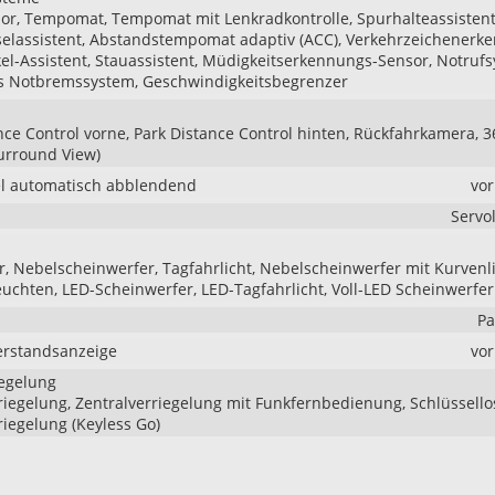
r, Tempomat, Tempomat mit Lenkradkontrolle, Spurhalteassistent
elassistent, Abstandstempomat adaptiv (ACC), Verkehrzeichenerk
el-Assistent, Stauassistent, Müdigkeitserkennungs-Sensor, Notrufs
 Notbremssystem, Geschwindigkeitsbegrenzer
nce Control vorne, Park Distance Control hinten, Rückfahrkamera, 3
urround View)
l automatisch abblendend
vo
Servo
r, Nebelscheinwerfer, Tagfahrlicht, Nebelscheinwerfer mit Kurvenli
uchten, LED-Scheinwerfer, LED-Tagfahrlicht, Voll-LED Scheinwerfer
Pa
rstandsanzeige
vo
iegelung
riegelung, Zentralverriegelung mit Funkfernbedienung, Schlüssello
riegelung (Keyless Go)