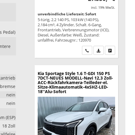
incl. 19% MwSt.
unverbindliche Lieferzeit: Sofort
5-türig, 2.2 140 PS, 103 kW (140 PS),
2.184 cm³, 4 Zylinder, Schalt. 6-Gang,
Frontantrieb, Verbrennungsmotor (ICE),
s Pedal)
Diesel, Außenfarbe: Weiß, Zustand:
unfallfrei, Fahrzeugnr.: 120970
intere
Wir rufen Sie an
PDF-Datei, Fahrzeu
Drucken, park
Kia Sportage
Style 1.6 T-GDI 150 PS
tantrieb
7DCT-NEUES MODELL-Navi 12,3 Zoll-
ACC-Rückfahrkamera-Teilleder-el.
rkbremse
Sitze-Klimaautomatik-4xSHZ-LED-
18''Alu-Sofort
nein
nein
mm (ESP)
18 Zoll
allfelge