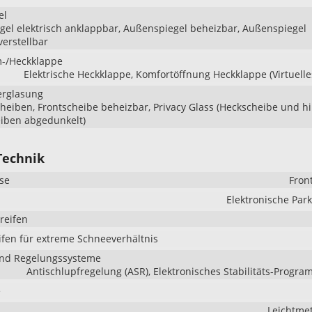
el
el elektrisch anklappbar, Außenspiegel beheizbar, Außenspiegel
verstellbar
-/Heckklappe
Elektrische Heckklappe, Komfortöffnung Heckklappe (Virtuelle
erglasung
heiben, Frontscheibe beheizbar, Privacy Glass (Heckscheibe und h
eiben abgedunkelt)
Technik
se
Fron
Elektronische Pa
reifen
ifen für extreme Schneeverhältnis
und Regelungssysteme
Antischlupfregelung (ASR), Elektronisches Stabilitäts-Progra
e
Leichtmet