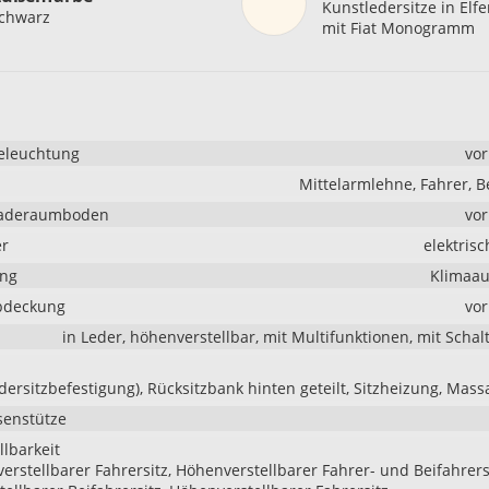
Kunstledersitze in Elf
chwarz
mit Fiat Monogramm
eleuchtung
vo
Mittelarmlehne, Fahrer, B
Laderaumboden
vo
er
elektrisc
ung
Klimaau
bdeckung
vo
in Leder, höhenverstellbar, mit Multifunktionen, mit Scha
ndersitzbefestigung), Rücksitzbank hinten geteilt, Sitzheizung, Mass
senstütze
llbarkeit
 verstellbarer Fahrersitz, Höhenverstellbarer Fahrer- und Beifahrers