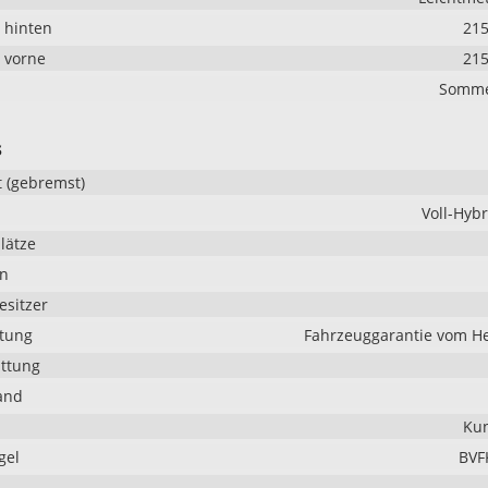
 hinten
215
 vorne
215
Somme
s
 (gebremst)
Voll-Hybr
lätze
en
esitzer
stung
Fahrzeuggarantie vom He
ttung
and
Kun
gel
BVF