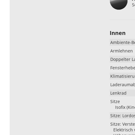
S
Innen
Ambiente-B
Armlehnen
Doppelter 
Fensterheb
Klimatisier
Laderauma
Lenkrad
Sitze
Isofix (Ki
Sitze: Lordo
Sitze: Verste
Elektrisch