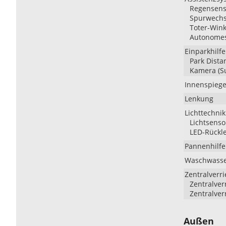
Regensenso
Spurwechs
Toter-Wink
Autonomes
Einparkhilfe
Park Dista
Kamera (S
Innenspiege
Lenkung
Lichttechnik
Lichtsenso
LED-Rückle
Pannenhilfe
Waschwasse
Zentralverr
Zentralver
Zentralver
Außen