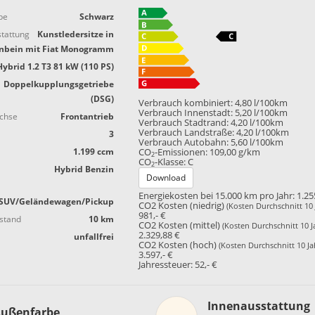
be
Schwarz
tattung
Kunstledersitze in
enbein mit Fiat Monogramm
Hybrid 1.2 T3 81 kW (110 PS)
Doppelkupplungsgetriebe
(DSG)
Verbrauch kombiniert:
4,80 l/100km
Verbrauch Innenstadt:
5,20 l/100km
achse
Frontantrieb
Verbrauch Stadtrand:
4,20 l/100km
Verbrauch Landstraße:
4,20 l/100km
3
Verbrauch Autobahn:
5,60 l/100km
1.199 ccm
CO
-Emissionen:
109,00 g/km
2
CO
-Klasse:
C
2
Hybrid Benzin
Download
Energiekosten bei 15.000 km pro Jahr:
1.25
SUV/Geländewagen/Pickup
CO2 Kosten (niedrig)
(Kosten Durchschnitt 10 
981,- €
stand
10 km
CO2 Kosten (mittel)
(Kosten Durchschnitt 10 J
2.329,88 €
unfallfrei
CO2 Kosten (hoch)
(Kosten Durchschnitt 10 Ja
3.597,- €
Jahressteuer:
52,- €
Innenausstattung
Innenausstattung
ußenfarbe