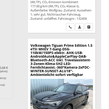
(WLTP), CO₂-Emission kombiniert
177.00 g/km (WLTP), CO₂-Klasse G,
Außenfarbe: Wolfgrau, Zustand, Aussehen:
1, sehr gut, Nichtraucher-Fahrzeug,
Zustand: unfallfrei, Fahrzeugnr.: 132456
Wir rufen Sie an
PDF-Datei, Fahrzeu
Drucken, park
Volkswagen Tiguan
Prime Edition 1.5
eTSI MHEV 7-Gang-DSG-
110kW/150PS-elektr. AHK-USB-
AndroidAuto&AppleCarPlay-DAB-
Bluetooth-ACC inkl. Travelassistent-
3-Zonen-Klima-SHZ-LED-
Fernlichtassist.-360°Kamera-2xPDC-
5,68 €
WINTER-SUNSET-ALU18"-
:
Jahre)
Ambientelicht-sofort verfügbar
:
ahre)
:
hre)