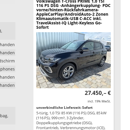
Volkswagen T-Cross
PRIME 1,0 TSI
116 PS DSG -Anhängerkupplung- PDC
vorne/hinten-Rückfahrkamera-
AppleCarPlay/AndroidAuto-2 Zonen
Klimaautomatik-USB C-ACC inkl.
TravelAssist-IQ Light-Keyless Go-
Sofort
B,
rhanden
rhanden
ldschirm
rtphones
rhanden
rhanden
27.450,– €
incl. 19% MwSt.
unverbindliche Lieferzeit: Sofort
5-türig, 1,0 TSI 85 KW (116 PS) DSG, 85 kW
rbag,
(116 PS), 999 cm³, 3 Zylinder,
Doppelkupplungsgetriebe (DSG),
Frontantrieb, Verbrennungsmotor (ICE),