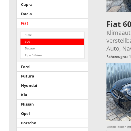
Cupra
Dacia
Fiat 6
Fiat
Klimaauto
500e
verstellb
600
Auto, Nav
Ducato
Tipo 5-Türer
Fahrzeugnr.
:
1
Ford
Futura
Hyundai
Kia
Nissan
Opel
Porsche
Beispielbilder, g