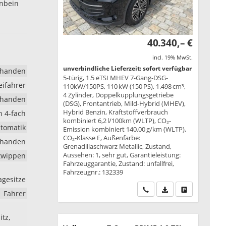
enbein
40.340,– €
incl. 19% MwSt.
unverbindliche Lieferzeit: sofort verfügbar
rhanden
5-türig, 1.5 eTSI MHEV 7-Gang-DSG-
eifahrer
110kW/150PS, 110 kW (150 PS), 1.498 cm³,
4 Zylinder, Doppelkupplungsgetriebe
rhanden
(DSG), Frontantrieb, Mild-Hybrid (MHEV),
Hybrid Benzin, Kraftstoffverbrauch
h 4-fach
kombiniert 6,2 l/100km (WLTP), CO₂-
tomatik
Emission kombiniert 140.00 g/km (WLTP),
CO₂-Klasse E, Außenfarbe:
rhanden
Grenadillaschwarz Metallic, Zustand,
Aussehen: 1, sehr gut, Garantieleistung:
ltwippen
Fahrzeuggarantie, Zustand: unfallfrei,
Fahrzeugnr.: 132339
agesitze
Wir rufen Sie an
PDF-Datei, Fahrzeu
Drucken, park
Fahrer
itz,