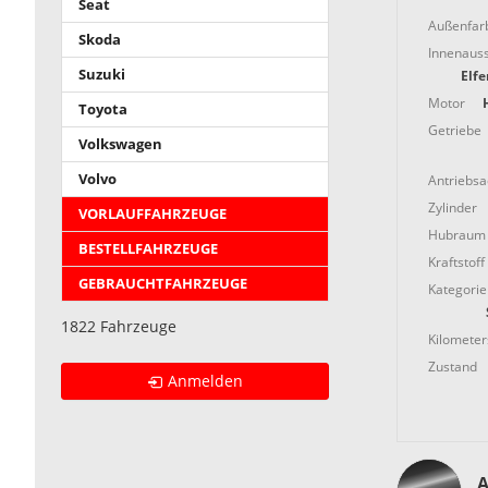
Seat
Außenfar
Skoda
Innenauss
Suzuki
Elf
Motor
Toyota
Getriebe
Volkswagen
Volvo
Antriebs
Zylinder
VORLAUFFAHRZEUGE
Hubraum
BESTELLFAHRZEUGE
Kraftstoff
GEBRAUCHTFAHRZEUGE
Kategorie
1822 Fahrzeuge
Kilometer
Zustand
Anmelden
A