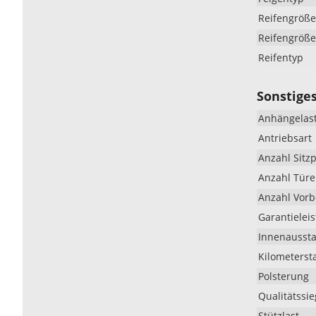
Reifengröße
Reifengröße
Reifentyp
Sonstige
Anhängelast
Antriebsart
Anzahl Sitzp
Anzahl Tür
Anzahl Vorb
Garantielei
Innenaussta
Kilometerst
Polsterung
Qualitätssie
Stützlast