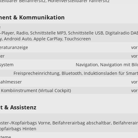
ellbarer Beifahrersitz, Höhenverstellbarer Fahrersitz
ment & Kommunikation
e
Player, Radio, Schnittstelle MP3, Schnittstelle USB, Digitalradio DA
y, Android Auto, Apple CarPlay, Touchscreen
raturanzeige
vo
er
vo
system
Navigation, Navigation mit Bi
Freisprecheinrichtung, Bluetooth, Induktionsladen für Sma
zahlmesser
vo
s Kombiinstrument (Virtual Cockpit)
vo
t & Assistenz
nster-/Kopfairbags Vorne, Beifahrerairbag abschaltbar, Beifahrerai
opfairbags Hinten
steme