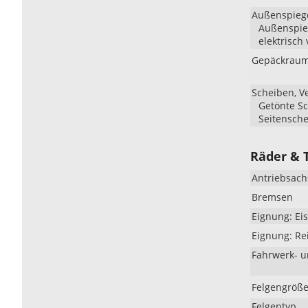
Außenspieg
Außenspieg
elektrisch 
Gepäckraum
Scheiben, V
Getönte Sc
Seitensch
Räder & 
Antriebsach
Bremsen
Eignung: Eis
Eignung: Re
Fahrwerk- 
Felgengröß
Felgentyp