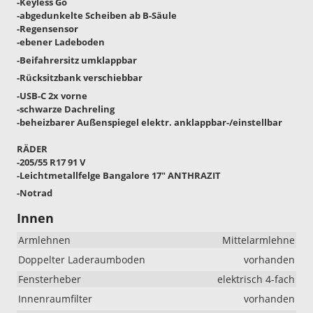
-Keyless Go
-abgedunkelte Scheiben ab B-Säule
-Regensensor
-ebener Ladeboden
-Beifahrersitz umklappbar
-Rücksitzbank verschiebbar
-USB-C 2x vorne
-schwarze Dachreling
-beheizbarer Außenspiegel elektr. anklappbar-/einstellbar
RÄDER
-205/55 R17 91 V
-Leichtmetallfelge Bangalore 17" ANTHRAZIT
-Notrad
Innen
Armlehnen
Mittelarmlehne
Doppelter Laderaumboden
vorhanden
Fensterheber
elektrisch 4-fach
Innenraumfilter
vorhanden