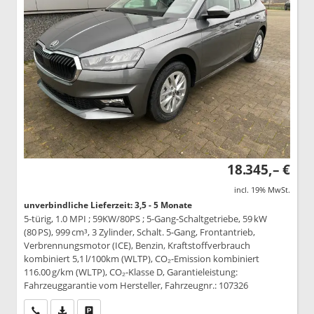
18.345,– €
incl. 19% MwSt.
unverbindliche Lieferzeit: 3,5 - 5 Monate
5-türig, 1.0 MPI ; 59KW/80PS ; 5-Gang-Schaltgetriebe, 59 kW
(80 PS), 999 cm³, 3 Zylinder, Schalt. 5-Gang, Frontantrieb,
Verbrennungsmotor (ICE), Benzin, Kraftstoffverbrauch
kombiniert 5,1 l/100km (WLTP), CO₂-Emission kombiniert
116.00 g/km (WLTP), CO₂-Klasse D, Garantieleistung:
Fahrzeuggarantie vom Hersteller, Fahrzeugnr.: 107326
Wir rufen Sie an
PDF-Datei, Fahrzeugexposé drucken
Drucken, parken oder vergleichen