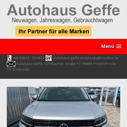
Menü
+49 03623 - 331873
autohaus-geffe-ernstroda@t-online.de
Autohaus Geffe, Cumbacher Straße 17, 99894 Friedrichroda
OT Ernstroda