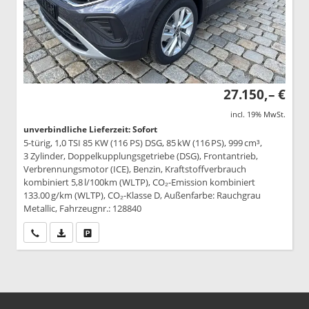
27.150,– €
incl. 19% MwSt.
unverbindliche Lieferzeit: Sofort
5-türig, 1,0 TSI 85 KW (116 PS) DSG, 85 kW (116 PS), 999 cm³,
3 Zylinder, Doppelkupplungsgetriebe (DSG), Frontantrieb,
Verbrennungsmotor (ICE), Benzin, Kraftstoffverbrauch
kombiniert 5,8 l/100km (WLTP), CO₂-Emission kombiniert
133.00 g/km (WLTP), CO₂-Klasse D, Außenfarbe: Rauchgrau
Metallic, Fahrzeugnr.: 128840
Wir rufen Sie an
PDF-Datei, Fahrzeugexposé drucken
Drucken, parken oder vergleichen