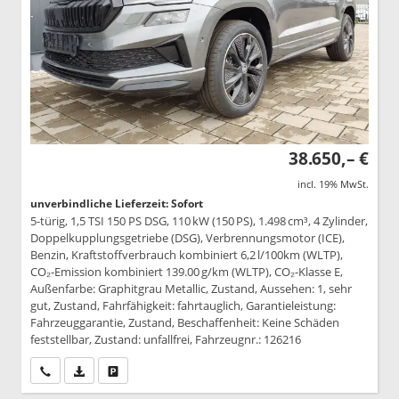
38.650,– €
incl. 19% MwSt.
unverbindliche Lieferzeit: Sofort
5-türig, 1,5 TSI 150 PS DSG, 110 kW (150 PS), 1.498 cm³, 4 Zylinder,
Doppelkupplungsgetriebe (DSG), Verbrennungsmotor (ICE),
Benzin, Kraftstoffverbrauch kombiniert 6,2 l/100km (WLTP),
CO₂-Emission kombiniert 139.00 g/km (WLTP), CO₂-Klasse E,
Außenfarbe: Graphitgrau Metallic, Zustand, Aussehen: 1, sehr
gut, Zustand, Fahrfähigkeit: fahrtauglich, Garantieleistung:
Fahrzeuggarantie, Zustand, Beschaffenheit: Keine Schäden
feststellbar, Zustand: unfallfrei, Fahrzeugnr.: 126216
Wir rufen Sie an
PDF-Datei, Fahrzeugexposé drucken
Drucken, parken oder vergleichen