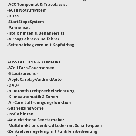
-ACC Tempomat & Travelassist
-eCall Notrufsystem
-RDKS
-StartStoppSystem
-Pannenset
-Isofix hinten & Beifahrersitz
-Airbag Fahrer & Beifahrer
-Seitenairbag vorn mit Kopfairbag
AUSSTATTUNG & KOMFORT
-8Zoll Farb-Touchscreen
-6 Lautsprecher
-AppleCarplay/AndroidAuto
-DAB+
-Bluetooth Freisprecheinrichtung
-Klimaautomatik 2-Zonen
-AirCare Luftreinigungsfunktion
-Sitzheizung vorne
-Isofix hinten
-4x elektrische Fensterheber
-Multifunktionslenkrad Leder mit Schaltwippen
-Zentralverriegelung mit Funkfernbedienung