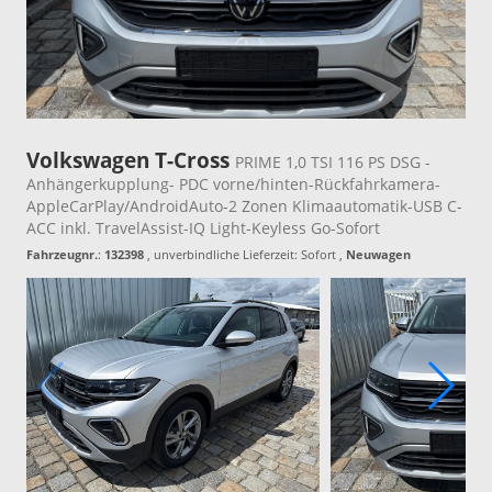
Volkswagen T-Cross
PRIME 1,0 TSI 116 PS DSG -
Anhängerkupplung- PDC vorne/hinten-Rückfahrkamera-
AppleCarPlay/AndroidAuto-2 Zonen Klimaautomatik-USB C-
ACC inkl. TravelAssist-IQ Light-Keyless Go-Sofort
Fahrzeugnr.
:
132398
, unverbindliche Lieferzeit: Sofort ,
Neuwagen