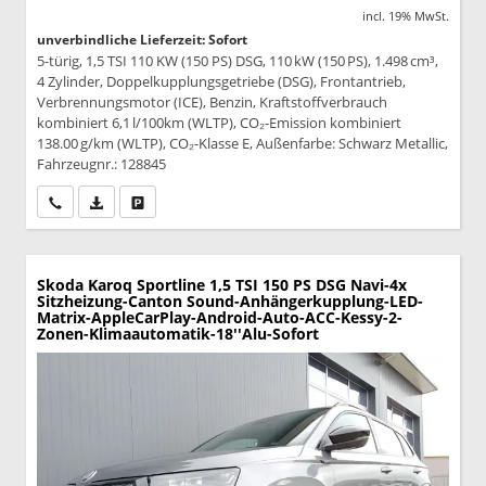
incl. 19% MwSt.
unverbindliche Lieferzeit: Sofort
5-türig, 1,5 TSI 110 KW (150 PS) DSG, 110 kW (150 PS), 1.498 cm³,
4 Zylinder, Doppelkupplungsgetriebe (DSG), Frontantrieb,
Verbrennungsmotor (ICE), Benzin, Kraftstoffverbrauch
kombiniert 6,1 l/100km (WLTP), CO₂-Emission kombiniert
138.00 g/km (WLTP), CO₂-Klasse E, Außenfarbe: Schwarz Metallic,
Fahrzeugnr.: 128845
Wir rufen Sie an
PDF-Datei, Fahrzeugexposé drucken
Drucken, parken oder vergleichen
Skoda Karoq
Sportline 1,5 TSI 150 PS DSG Navi-4x
Sitzheizung-Canton Sound-Anhängerkupplung-LED-
Matrix-AppleCarPlay-Android-Auto-ACC-Kessy-2-
Zonen-Klimaautomatik-18''Alu-Sofort