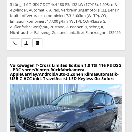
5-türig, 1.6 T-GDI 7 DCT 4x4 180 PS, 132 kW (179 PS), 1.598 cm³,
4 Zylinder, Automatik, Allrad, Verbrennungsmotor (ICE), Benzin,
Kraftstoffverbrauch kombiniert 7,3 l/100km (WLTP), CO₂-
Emission kombiniert 177.00 g/km (WLTP), CO₂-Klasse G,
Außenfarbe: Wolfgrau, Zustand, Aussehen: 1, sehr gut,
Nichtraucher-Fahrzeug, Zustand: unfallfrei, Fahrzeugnr.: 132456
Wir rufen Sie an
PDF-Datei, Fahrzeugexposé drucken
Drucken, parken oder vergleichen
Volkswagen T-Cross
Limited Edition 1,0 TSI 116 PS DSG
- PDC vorne/hinten-Rückfahrkamera-
AppleCarPlay/AndroidAuto-2 Zonen Klimaautomatik-
USB C-ACC inkl. TravelAssist-LED-Keyless Go-Sofort