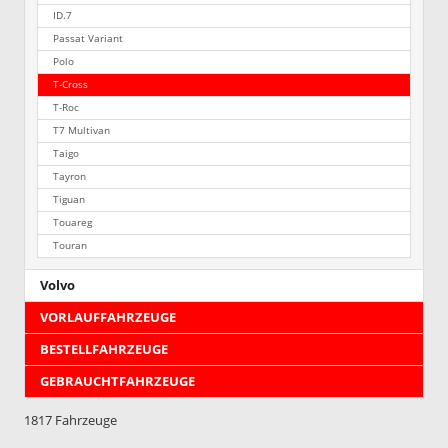
ID.7
Passat Variant
Polo
T-Cross
T-Roc
T7 Multivan
Taigo
Tayron
Tiguan
Touareg
Touran
Volvo
VORLAUFFAHRZEUGE
BESTELLFAHRZEUGE
GEBRAUCHTFAHRZEUGE
1817 Fahrzeuge