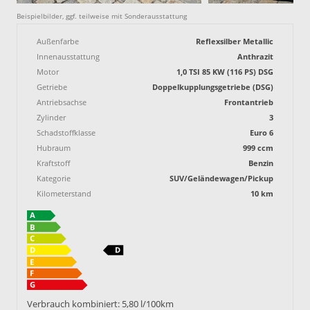
Beispielbilder, ggf. teilweise mit Sonderausstattung
Außenfarbe
Reflexsilber Metallic
Innenausstattung
Anthrazit
Motor
1,0 TSI 85 KW (116 PS) DSG
Getriebe
Doppelkupplungsgetriebe (DSG)
Antriebsachse
Frontantrieb
Zylinder
3
Schadstoffklasse
Euro 6
Hubraum
999 ccm
Kraftstoff
Benzin
Kategorie
SUV/Geländewagen/Pickup
Kilometerstand
10 km
Verbrauch kombiniert:
5,80 l/100km