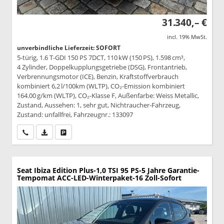
31.340,– €
incl. 19% MwSt.
unverbindliche Lieferzeit: SOFORT
5-türig, 1.6 T-GDI 150 PS 7DCT, 110 kW (150 PS), 1.598 cm³,
4 Zylinder, Doppelkupplungsgetriebe (DSG), Frontantrieb,
Verbrennungsmotor (ICE), Benzin, Kraftstoffverbrauch
kombiniert 6,2 l/100km (WLTP), CO₂-Emission kombiniert
164.00 g/km (WLTP), CO₂-Klasse F, Außenfarbe: Weiss Metallic,
Zustand, Aussehen: 1, sehr gut, Nichtraucher-Fahrzeug,
Zustand: unfallfrei, Fahrzeugnr.: 133097
Wir rufen Sie an
PDF-Datei, Fahrzeugexposé drucken
Drucken, parken oder vergleichen
Seat Ibiza
Edition Plus-1,0 TSI 95 PS-5 Jahre Garantie-
Tempomat ACC-LED-Winterpaket-16 Zoll-Sofort