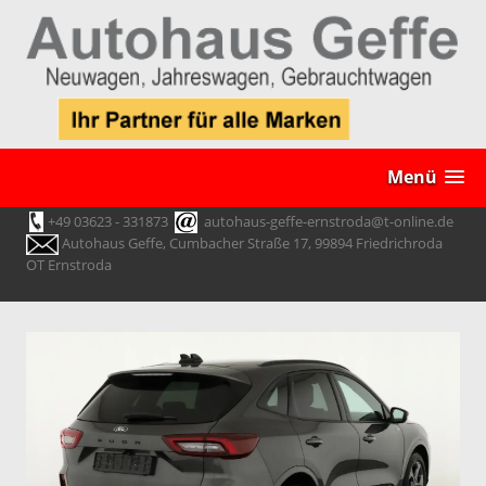
Menü
+49 03623 - 331873
autohaus-geffe-ernstroda@t-online.de
Autohaus Geffe, Cumbacher Straße 17, 99894 Friedrichroda
OT Ernstroda