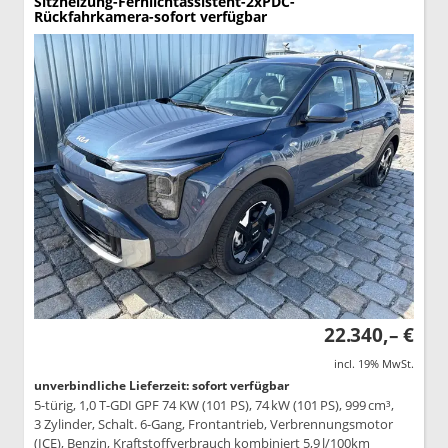
Sitzheizung-Fernlichtassistent-2xPDC-
Rückfahrkamera-sofort verfügbar
22.340,– €
incl. 19% MwSt.
unverbindliche Lieferzeit: sofort verfügbar
5-türig, 1,0 T-GDI GPF 74 KW (101 PS), 74 kW (101 PS), 999 cm³,
3 Zylinder, Schalt. 6-Gang, Frontantrieb, Verbrennungsmotor
(ICE), Benzin, Kraftstoffverbrauch kombiniert 5,9 l/100km