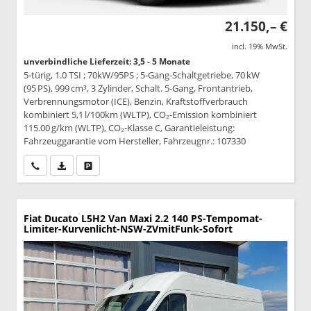
21.150,– €
incl. 19% MwSt.
unverbindliche Lieferzeit: 3,5 - 5 Monate
5-türig, 1.0 TSI ; 70kW/95PS ; 5-Gang-Schaltgetriebe, 70 kW
(95 PS), 999 cm³, 3 Zylinder, Schalt. 5-Gang, Frontantrieb,
Verbrennungsmotor (ICE), Benzin, Kraftstoffverbrauch
kombiniert 5,1 l/100km (WLTP), CO₂-Emission kombiniert
115.00 g/km (WLTP), CO₂-Klasse C, Garantieleistung:
Fahrzeuggarantie vom Hersteller, Fahrzeugnr.: 107330
Wir rufen Sie an
PDF-Datei, Fahrzeugexposé drucken
Drucken, parken oder vergleichen
Fiat Ducato
L5H2 Van Maxi 2.2 140 PS-Tempomat-
Limiter-Kurvenlicht-NSW-ZVmitFunk-Sofort