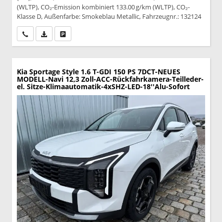
(WLTP), CO₂-Emission kombiniert 133.00 g/km (WLTP), CO₂-
Klasse D, Außenfarbe: Smokeblau Metallic, Fahrzeugnr.: 132124
Wir rufen Sie an
PDF-Datei, Fahrzeugexposé drucken
Drucken, parken oder vergleichen
Kia Sportage
Style 1.6 T-GDI 150 PS 7DCT-NEUES
MODELL-Navi 12,3 Zoll-ACC-Rückfahrkamera-Teilleder-
el. Sitze-Klimaautomatik-4xSHZ-LED-18''Alu-Sofort