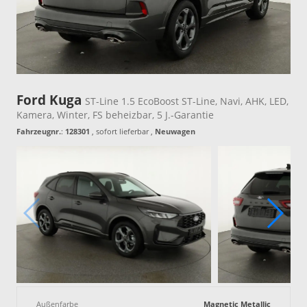
Ford Kuga
ST-Line 1.5 EcoBoost ST-Line, Navi, AHK, LED,
Kamera, Winter, FS beheizbar, 5 J.-Garantie
Fahrzeugnr.
:
128301
,
sofort lieferbar
,
Neuwagen
Außenfarbe
Magnetic Metallic