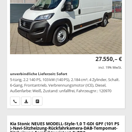
27.550,– €
incl. 19% MwSt.
unverbindliche Lieferzeit: Sofort
5-türig, 2.2 140 PS, 103 kW (140 PS), 2.184 cm³, 4 Zylinder, Schalt.
6-Gang, Frontantrieb, Verbrennungsmotor (ICE), Diesel,
Außenfarbe: Weiß, Zustand: unfallfrei, Fahrzeugnr.: 120970
Wir rufen Sie an
PDF-Datei, Fahrzeugexposé drucken
Drucken, parken oder vergleichen
Kia Stonic
NEUES MODELL-Style-1,0 T-GDI GPF (101 PS
)-Navi-Sitzheizung-Rückfahrkamera-DAB-Tempomat-