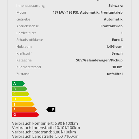
Innenausstattung
Schwarz
Motor
137 kW (186 PS), Automatik, Frontantrieb
Getriebe
Automatik
Antriebsachse
Frontantrieb
Partikelfilter
1
Schadstoffklasse
Euro 6
Hubraum
1.496 ccm
Kraftstoff
Benzin
Kategorie
SUV/Geländewagen/Pickup
Kilometerstand
10 km
Zustand
unfallfrei
Verbrauch kombiniert:
6,90 l/100km
Verbrauch Innenstadt:
10,10 l/100km
Verbrauch Stadtrand:
6,80 l/100km
Verbrauch Landstraße:
5,60 l/100km