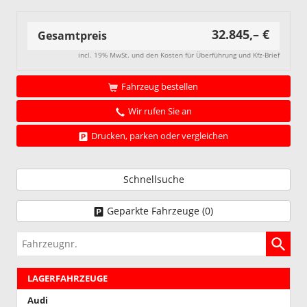
32.845,– €
Gesamtpreis
incl. 19% MwSt. und den Kosten für Überführung und Kfz-Brief
Fahrzeug bestellen
Wir rufen Sie an
Drucken, parken oder vergleichen
Schnellsuche
Geparkte Fahrzeuge (
0
)
Fahrzeugnr.
LAGERFAHRZEUGE
Audi