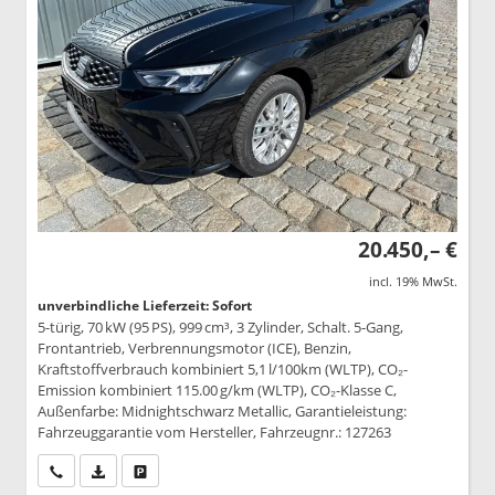
20.450,– €
incl. 19% MwSt.
unverbindliche Lieferzeit: Sofort
5-türig, 70 kW (95 PS), 999 cm³, 3 Zylinder, Schalt. 5-Gang,
Frontantrieb, Verbrennungsmotor (ICE), Benzin,
Kraftstoffverbrauch kombiniert 5,1 l/100km (WLTP), CO₂-
Emission kombiniert 115.00 g/km (WLTP), CO₂-Klasse C,
Außenfarbe: Midnightschwarz Metallic, Garantieleistung:
Fahrzeuggarantie vom Hersteller, Fahrzeugnr.: 127263
Wir rufen Sie an
PDF-Datei, Fahrzeugexposé drucken
Drucken, parken oder vergleichen