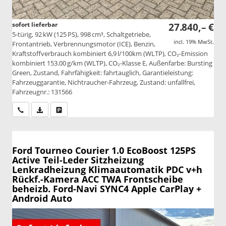
sofort lieferbar
27.840,– €
5-türig, 92 kW (125 PS), 998 cm³, Schaltgetriebe,
incl. 19% MwSt.
Frontantrieb, Verbrennungsmotor (ICE), Benzin,
Kraftstoffverbrauch kombiniert 6,9 l/100km (WLTP), CO₂-Emission
kombiniert 153.00 g/km (WLTP), CO₂-Klasse E, Außenfarbe: Bursting
Green, Zustand, Fahrfähigkeit: fahrtauglich, Garantieleistung:
Fahrzeuggarantie, Nichtraucher-Fahrzeug, Zustand: unfallfrei,
Fahrzeugnr.: 131566
Wir rufen Sie an
PDF-Datei, Fahrzeugexposé drucken
Drucken, parken oder vergleichen
Ford Tourneo Courier
1.0 EcoBoost 125PS
Active Teil-Leder Sitzheizung
Lenkradheizung Klimaautomatik PDC v+h
Rückf.-Kamera ACC TWA Frontscheibe
beheizb. Ford-Navi SYNC4 Apple CarPlay +
Android Auto