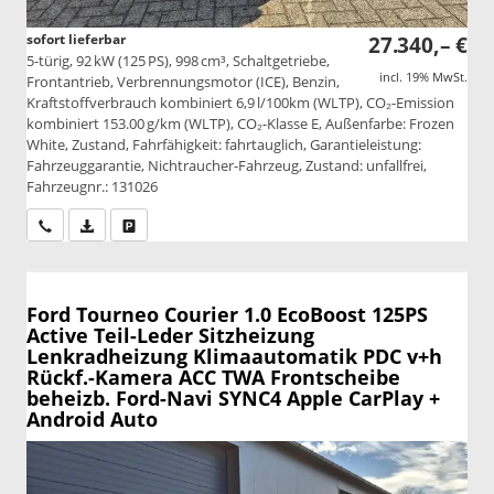
sofort lieferbar
27.340,– €
5-türig, 92 kW (125 PS), 998 cm³, Schaltgetriebe,
incl. 19% MwSt.
Frontantrieb, Verbrennungsmotor (ICE), Benzin,
Kraftstoffverbrauch kombiniert 6,9 l/100km (WLTP), CO₂-Emission
kombiniert 153.00 g/km (WLTP), CO₂-Klasse E, Außenfarbe: Frozen
White, Zustand, Fahrfähigkeit: fahrtauglich, Garantieleistung:
Fahrzeuggarantie, Nichtraucher-Fahrzeug, Zustand: unfallfrei,
Fahrzeugnr.: 131026
Wir rufen Sie an
PDF-Datei, Fahrzeugexposé drucken
Drucken, parken oder vergleichen
Ford Tourneo Courier
1.0 EcoBoost 125PS
Active Teil-Leder Sitzheizung
Lenkradheizung Klimaautomatik PDC v+h
Rückf.-Kamera ACC TWA Frontscheibe
beheizb. Ford-Navi SYNC4 Apple CarPlay +
Android Auto