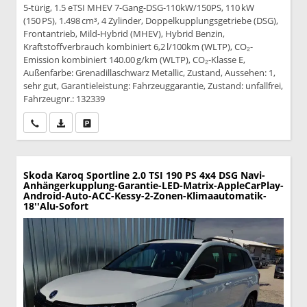
5-türig, 1.5 eTSI MHEV 7-Gang-DSG-110kW/150PS, 110 kW
(150 PS), 1.498 cm³, 4 Zylinder, Doppelkupplungsgetriebe (DSG),
Frontantrieb, Mild-Hybrid (MHEV), Hybrid Benzin,
Kraftstoffverbrauch kombiniert 6,2 l/100km (WLTP), CO₂-
Emission kombiniert 140.00 g/km (WLTP), CO₂-Klasse E,
Außenfarbe: Grenadillaschwarz Metallic, Zustand, Aussehen: 1,
sehr gut, Garantieleistung: Fahrzeuggarantie, Zustand: unfallfrei,
Fahrzeugnr.: 132339
Wir rufen Sie an
PDF-Datei, Fahrzeugexposé drucken
Drucken, parken oder vergleichen
Skoda Karoq
Sportline 2.0 TSI 190 PS 4x4 DSG Navi-
Anhängerkupplung-Garantie-LED-Matrix-AppleCarPlay-
Android-Auto-ACC-Kessy-2-Zonen-Klimaautomatik-
18''Alu-Sofort