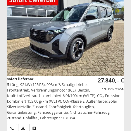
sofort lieferbar
27.840,– €
5-türig, 92 kW (125 PS), 998 cm³, Schaltgetriebe,
incl. 19% MwSt.
Frontantrieb, Verbrennungsmotor (ICE), Benzin,
Kraftstoffverbrauch kombiniert 6,9 l/100km (WLTP), CO₂-Emission
kombiniert 153.00 g/km (WLTP), CO₂-Klasse E, Außenfarbe: Solar
Silver Metallic, Zustand, Fahrfähigkeit: fahrtauglich,
Garantieleistung: Fahrzeuggarantie, Nichtraucher-Fahrzeug,
Zustand: unfallfrei, Fahrzeugnr.: 131354
Wir rufen Sie an
PDF-Datei, Fahrzeugexposé drucken
Drucken, parken oder vergleichen