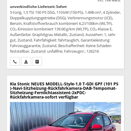
incl. 19% MwSt.
unverbindliche Lieferzeit: Sofort
5-türig, 1,5 TSI 150 PS DSG, 110 kW (150 PS), 1.498 cm³, 4 Zylinder,
Doppelkupplungsgetriebe (DSG), Verbrennungsmotor (ICE),
Benzin, Kraftstoffverbrauch kombiniert 6,2 l/100km (WLTP),
CO₂-Emission kombiniert 139.00 g/km (WLTP), CO₂-Klasse E,
Außenfarbe: Graphitgrau Metallic, Zustand, Aussehen: 1, sehr
gut, Zustand, Fahrfähigkeit: fahrtauglich, Garantieleistung:
Fahrzeuggarantie, Zustand, Beschaffenheit: Keine Schäden
feststellbar, Zustand: unfallfrei, Fahrzeugnr.: 126216
Wir rufen Sie an
PDF-Datei, Fahrzeugexposé drucken
Drucken, parken oder vergleichen
Kia Stonic
NEUES MODELL-Style-1,0 T-GDI GPF (101 PS
)-Navi-Sitzheizung-Rückfahrkamera-DAB-Tempomat-
Sitzheizung-Fernlichtassistent-2xPDC-
Rückfahrkamera-sofort verfügbar