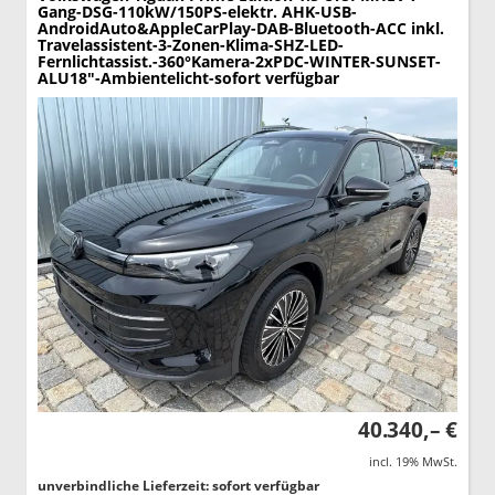
Gang-DSG-110kW/150PS-elektr. AHK-USB-
AndroidAuto&AppleCarPlay-DAB-Bluetooth-ACC inkl.
Travelassistent-3-Zonen-Klima-SHZ-LED-
Fernlichtassist.-360°Kamera-2xPDC-WINTER-SUNSET-
ALU18"-Ambientelicht-sofort verfügbar
40.340,– €
incl. 19% MwSt.
unverbindliche Lieferzeit: sofort verfügbar