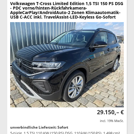
Volkswagen T-Cross
Limited Edition 1,5 TSI 150 PS DSG
- PDC vorne/hinten-Rückfahrkamera-
AppleCarPlay/AndroidAuto-2 Zonen Klimaautomatik-
USB C-ACC inkl. TravelAssist-LED-Keyless Go-Sofort
29.150,– €
incl. 19% MwSt.
unverbindliche Lieferzeit: Sofort
5-türig, 1,5 TSI 110 KW (150 PS) DSG, 110 kW (150 PS), 1.498 cm³,