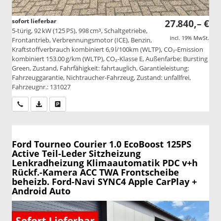
sofort lieferbar
27.840,– €
5-türig, 92 kW (125 PS), 998 cm³, Schaltgetriebe,
incl. 19% MwSt.
Frontantrieb, Verbrennungsmotor (ICE), Benzin,
Kraftstoffverbrauch kombiniert 6,9 l/100km (WLTP), CO₂-Emission
kombiniert 153.00 g/km (WLTP), CO₂-Klasse E, Außenfarbe: Bursting
Green, Zustand, Fahrfähigkeit: fahrtauglich, Garantieleistung:
Fahrzeuggarantie, Nichtraucher-Fahrzeug, Zustand: unfallfrei,
Fahrzeugnr.: 131027
Wir rufen Sie an
PDF-Datei, Fahrzeugexposé drucken
Drucken, parken oder vergleichen
Ford Tourneo Courier
1.0 EcoBoost 125PS
Active Teil-Leder Sitzheizung
Lenkradheizung Klimaautomatik PDC v+h
Rückf.-Kamera ACC TWA Frontscheibe
beheizb. Ford-Navi SYNC4 Apple CarPlay +
Android Auto