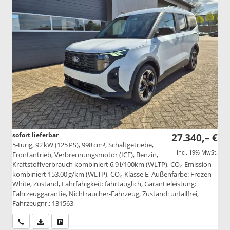
sofort lieferbar
27.340,– €
5-türig, 92 kW (125 PS), 998 cm³, Schaltgetriebe,
incl. 19% MwSt.
Frontantrieb, Verbrennungsmotor (ICE), Benzin,
Kraftstoffverbrauch kombiniert 6,9 l/100km (WLTP), CO₂-Emission
kombiniert 153.00 g/km (WLTP), CO₂-Klasse E, Außenfarbe: Frozen
White, Zustand, Fahrfähigkeit: fahrtauglich, Garantieleistung:
Fahrzeuggarantie, Nichtraucher-Fahrzeug, Zustand: unfallfrei,
Fahrzeugnr.: 131563
Wir rufen Sie an
PDF-Datei, Fahrzeugexposé drucken
Drucken, parken oder vergleichen