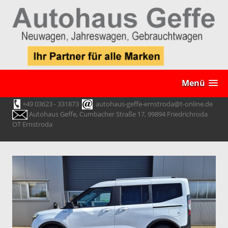
Menü
+49 03623 - 331873
autohaus-geffe-ernstroda@t-online.de
Autohaus Geffe, Cumbacher Straße 17, 99894 Friedrichroda
OT Ernstroda