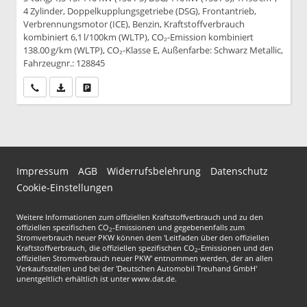
4 Zylinder, Doppelkupplungsgetriebe (DSG), Frontantrieb,
Verbrennungsmotor (ICE), Benzin, Kraftstoffverbrauch
kombiniert 6,1 l/100km (WLTP), CO₂-Emission kombiniert
138.00 g/km (WLTP), CO₂-Klasse E, Außenfarbe: Schwarz Metallic,
Fahrzeugnr.: 128845
Wir rufen Sie an
PDF-Datei, Fahrzeugexposé drucken
Drucken, parken oder vergleichen
Impressum
AGB
Widerrufsbelehrung
Datenschutz
Cookie-Einstellungen
Weitere Informationen zum offiziellen Kraftstoffverbrauch und zu den
offiziellen spezifischen CO
-Emissionen und gegebenenfalls zum
2
Stromverbrauch neuer PKW können dem 'Leitfaden über den offiziellen
Kraftstoffverbrauch, die offiziellen spezifischen CO
-Emissionen und den
2
offiziellen Stromverbrauch neuer PKW' entnommen werden, der an allen
Verkaufsstellen und bei der 'Deutschen Automobil Treuhand GmbH'
unentgeltlich erhältlich ist unter www.dat.de.