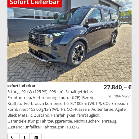
sofort lieferbar
27.840,– €
5-türig, 92 kW (125 PS), 998 cm³, Schaltgetriebe,
incl. 19% MwSt.
Frontantrieb, Verbrennungsmotor (ICE), Benzin,
Kraftstoffverbrauch kombiniert 6,9 l/100km (WLTP), CO₂-Emission
kombiniert 153.00 g/km (WLTP), CO₂-Klasse E, Außenfarbe: Agate
Black Metallic, Zustand, Fahrfähigkeit: fahrtauglich,
Garantieleistung: Fahrzeuggarantie, Nichtraucher-Fahrzeug,
Zustand: unfallfrei, Fahrzeugnr.: 133272
Wir rufen Sie an
PDF-Datei, Fahrzeugexposé drucken
Drucken, parken oder vergleichen