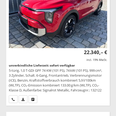
22.340,– €
incl. 19% MwSt.
unverbindliche Lieferzeit: sofort verfügbar
5-türig, 1,0 T-GDI GPF 74 KW (101 PS), 74 kW (101 PS), 999 cm³,
3 Zylinder, Schalt. 6-Gang, Frontantrieb, Verbrennungsmotor
(ICE), Benzin, Kraftstoffverbrauch kombiniert 5,9 l/100km
(WLTP), CO₂-Emission kombiniert 133.00 g/km (WLTP), CO₂-
Klasse D, Außenfarbe: Signalrot Metallic, Fahrzeugnr.: 132122
Wir rufen Sie an
PDF-Datei, Fahrzeugexposé drucken
Drucken, parken oder vergleichen