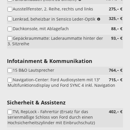
i.V.
56
i.V.
JBBA8)
mit
/
Ausstellfenster, 2. Reihe, rechts und links
275,– €
mit
Spannungskonverter
49/
Dachgepäckträger,
400
10A
(nicht
325,– €
Lenkrad, beheizbar in Sensico Leder-Optik
BLYA2)
Watt
/
i.V.
und
Dachkonsole, mit Ablagefach
55)
88,– €
mit
Reserverad;
Mobile
Gepäckraummatte: Laderaummatte hinter der
93,– €
nur
Office
3. Sitzreihe
i.V.
Paket,
mit
AGJAC)
Einzel-
Infotainment & Kommunikation
Beifahrersitz)
15 B&O Lautsprecher
764,– €
Navigation-Center: Ford Audiosystem mit 13‘‘
715,– €
Multifunktionsdisplay und Ford SYNC 4 inkl. Navigation
Sicherheit & Assistenz
TVL RepLock - Fahrertür (Ersatz für das
402,– €
serienmäßige Schloss von Ford durch einen
Hochsicherheitszylinder mit Einbruchschutz)