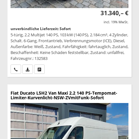
31.340,– €
incl. 19% MwSt.
unverbindliche Lieferzeit: Sofort
5-türig, 2.2 Multijet 140 PS, 103 kW (140 PS), 2.184 cm³, 4 Zylinder,
Schalt. 6-Gang, Frontantrieb, Verbrennungsmotor (ICE), Diesel,
Außenfarbe: Weiß, Zustand, Fahrfähigkeit: fahrtauglich, Zustand,
Beschaffenheit: Keine Schäden feststellbar, Zustand: unfallfrei,
Fahrzeugnr.: 132583
Wir rufen Sie an
PDF-Datei, Fahrzeugexposé drucken
Drucken, parken oder vergleichen
Fiat Ducato
L5H2 Van Maxi 2.2 140 PS-Tempomat-
Limiter-Kurvenlicht-NSW-ZVmitFunk-Sofort