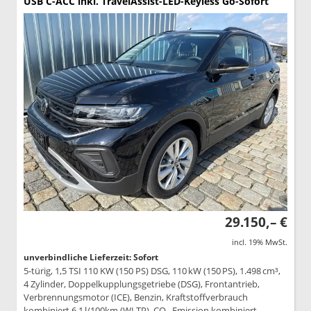
USB C-ACC inkl. TravelAssist-LED-Keyless Go-Sofort
29.150,– €
incl. 19% MwSt.
unverbindliche Lieferzeit: Sofort
5-türig, 1,5 TSI 110 KW (150 PS) DSG, 110 kW (150 PS), 1.498 cm³,
4 Zylinder, Doppelkupplungsgetriebe (DSG), Frontantrieb,
Verbrennungsmotor (ICE), Benzin, Kraftstoffverbrauch
kombiniert 6,1 l/100km (WLTP), CO₂-Emission kombiniert