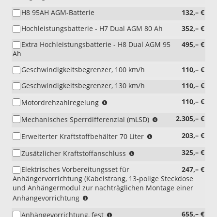
i.V.
Upfit,
H8 95AH AGM-Batterie
132,– €
mit
Zusatzsicherungskasten,
Diesel)
Pro
Hochleistungsbatterie - H7 Dual AGM 80 Ah
352,– €
Power
Extra Hochleistungsbatterie - H8 Dual AGM 95
Onboard;
495,– €
Ah
nur
i.V.
Geschwindigkeitsbegrenzer, 100 km/h
110,– €
mit
Einzel-
Geschwindigkeitsbegrenzer, 130 km/h
110,– €
Beifahrersitz)
(nur
110,– €
Motordrehzahlregelung
i.V.
(nur
2.305,– €
Mechanisches Sperrdifferenzial (mLSD)
mit
i.V.
Schaltgetriebe)
(nur
203,– €
Erweiterter Kraftstoffbehälter 70 Liter
mit
i.V.
Schaltgetriebe
(nur
325,– €
Zusätzlicher Kraftstoffanschluss
mit
mit
i.V.
Diesel)
150PS
Elektrisches Vorbereitungsset für
247,– €
mit
(nicht
und
Anhängervorrichtung (Kabelstrang, 13-polige Steckdose
Diesel)
i.V.
136PS)
und Anhängermodul zur nachträglichen Montage einer
mit
(nicht
Anhängevorrichtung
Reserverad-
i.V.
Notrad,
(nicht
655,– €
Anhängevorrichtung, fest
mit