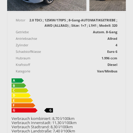
Motor
2.0 TDCi ; 125KW/170PS ; 8-Gang-AUTOMATIKGETRIEBE ;
AWD (ALLRAD) ; Sitze: 1+7 ; L1H1 ; Modell: 320
Getriebe
Autom. 8-Gang
Antriebsachse
Allrad
Zylinder
4
Schadstoffklasse
Euro 6
Hubraum
1.996 ccm
Kraftstoff
Diesel
Kategorie
Van/Minibus
Verbrauch kombiniert:
8,70 l/100km
Verbrauch Innenstadt:
11,30 l/100km
Verbrauch Stadtrand:
8,30 l/100km
Verbrauch Landstraße:
7,40 l/100km