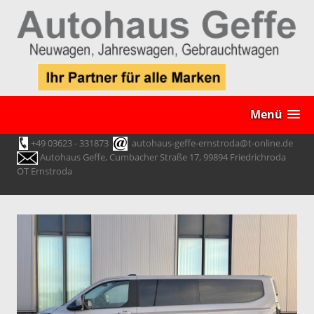
Menü
+49 03623 - 331873
autohaus-geffe-ernstroda@t-online.de
Autohaus Geffe, Cumbacher Straße 17, 99894 Friedrichroda
OT Ernstroda