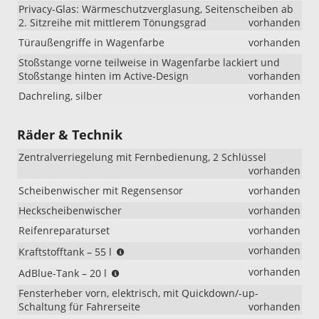
Privacy-Glas: Wärmeschutzverglasung, Seitenscheiben ab
2. Sitzreihe mit mittlerem Tönungsgrad
vorhanden
Türaußengriffe in Wagenfarbe
vorhanden
Stoßstange vorne teilweise in Wagenfarbe lackiert und
Stoßstange hinten im Active-Design
vorhanden
Dachreling, silber
vorhanden
Räder & Technik
Zentralverriegelung mit Fernbedienung, 2 Schlüssel
vorhanden
Scheibenwischer mit Regensensor
vorhanden
Heckscheibenwischer
vorhanden
Reifenreparaturset
vorhanden
(nicht
vorhanden
Kraftstofftank – 55 l
i.V.
(nur
vorhanden
AdBlue-Tank – 20 l
mit
i.V.
PHEV)
Fensterheber vorn, elektrisch, mit Quickdown/-up-
mit
Schaltung für Fahrerseite
vorhanden
Diesel)