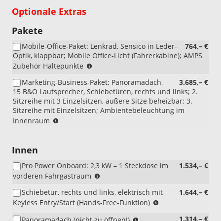
Optionale Extras
Pakete
Mobile-Office-Paket: Lenkrad, Sensico in Leder-
764,– €
Optik, klappbar; Mobile Office-Licht (Fahrerkabine); AMPS
(nicht
Zubehör Haltepunkte
i.V.
Marketing-Business-Paket: Panoramadach,
3.685,– €
mit
15 B&O Lautsprecher, Schiebetüren, rechts und links; 2.
Lenkrad
Sitzreihe mit 3 Einzelsitzen, äußere Sitze beheizbar; 3.
beheizt,
Sitzreihe mit Einzelsitzen; Ambientebeleuchtung im
GTBAB
(nicht
Innenraum
und
i.V.
nicht
mit
mit
Dachgepäckträger,
Innen
Beifahrer-
BLYA2
Doppelsitzbank)
Pro Power Onboard: 2,3 kW – 1 Steckdose im
1.534,– €
und
(nur
vorderen Fahrgastraum
nicht
i.V.
i.V.
Schiebetür, rechts und links, elektrisch mit
1.644,– €
mit
mit
(nicht
Keyless Entry/Start (Hands-Free-Funktion)
PHEV)
Sitz-
i.V.
(nicht
Paket
(nicht
1.314,– €
Panoramadach (nicht zu öffnen!)
mit