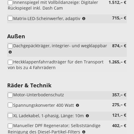
Innenspiegel mit Vollbildanzeige: Digitaler
1.512,– €
Rückspiegel inkl. Dash Cam
(nicht
715,– €
Matrix-LED-Scheinwerfer, adaptiv
i.V.
mit
A4LAG)
Außen
Dachgepäckträger, integrier- und wegklappbar
874,– €
(nicht
i.V.
Heckklappenfahrradträger für den Transport
1.265,– €
mit
von bis zu 4 Fahrrädern
Panoramadach,
A1GAP
oder
Räder & Technik
Marketing-
Business-
Motor-Unterbodenschutz
357,– €
Paket,
AGDAB)
(nicht
275,– €
Spannungskonverter 400 Watt
i.V.
(nur
121,– €
XL Ladekabel, 1-phasig, Länge: 10m
mit
i.V.
Ford
Manueller DPF Regenerator; Selbstständige
402,– €
mit
Pro
(nur
Reinigung des Diesel-Partikel-Filters
PHEV)
Digital