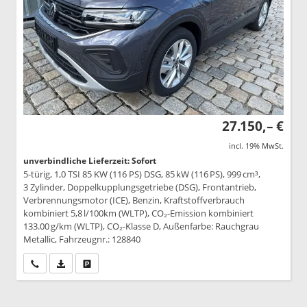
27.150,– €
incl. 19% MwSt.
unverbindliche Lieferzeit: Sofort
5-türig, 1,0 TSI 85 KW (116 PS) DSG, 85 kW (116 PS), 999 cm³,
3 Zylinder, Doppelkupplungsgetriebe (DSG), Frontantrieb,
Verbrennungsmotor (ICE), Benzin, Kraftstoffverbrauch
kombiniert 5,8 l/100km (WLTP), CO₂-Emission kombiniert
133.00 g/km (WLTP), CO₂-Klasse D, Außenfarbe: Rauchgrau
Metallic, Fahrzeugnr.: 128840
Wir rufen Sie an
PDF-Datei, Fahrzeugexposé drucken
Drucken, parken oder vergleichen