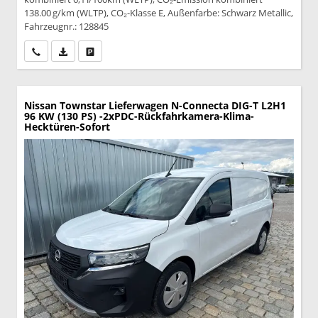
138.00 g/km (WLTP), CO₂-Klasse E, Außenfarbe: Schwarz Metallic,
Fahrzeugnr.: 128845
Wir rufen Sie an
PDF-Datei, Fahrzeugexposé drucken
Drucken, parken oder vergleichen
Nissan Townstar Lieferwagen
N-Connecta DIG-T L2H1
96 KW (130 PS) -2xPDC-Rückfahrkamera-Klima-
Hecktüren-Sofort