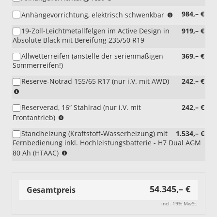
D17CJ)
i.V.
Anhängevorrichtung,
(nicht
984,– €
Anhängevorrichtung, elektrisch schwenkbar
mit
fest
i.V.
C1DAD
bzw.
19-Zoll-Leichtmetallfelgen im Active Design in
919,– €
mit
Vorbereitungsset);
elektrisch
Absolute Black mit Bereifung 235/50 R19
C1DAD
(bei
schwenkbar)
Vorbereitungs
Sport
Allwetterreifen (anstelle der serienmäßigen
369,– €
(beim
entfällt
Sommerreifen!)
Diesel
der
320L
Active-
Reserve-Notrad 155/65 R17 (nur i.V. mit AWD)
242,– €
nicht
Stoßfänger)
Hinweis:
mit
(beim
Nur
Reserverad
Reserverad, 16“ Stahlrad (nur i.V. mit
Diesel
242,– €
für
erhältlich
Hinweis:
320L
Frontantrieb)
Allradantrieb.
(D17CJ,
Nur
nicht
Anstelle
Standheizung (Kraftstoff-Wasserheizung) mit
D17CK).
1.534,– €
für
mit
des
Fernbedienung inkl. Hochleistungsbatterie - H7 Dual AGM
Frontantrieb.
Reserverad
Standard-
(nur
80 Ah (HTAAC)
Anstelle
erhältlich
Reifenreparatursets.
i.V.
des
(D17CJ,
Nicht
mit
Standard-
D17CK).
verfügbar
Diesel)
Reifenreparatursets.
mit
54.345,– €
(nicht
Gesamtpreis
Nicht
Kraftstofftank
i.V.
verfügbar
mit
incl. 19% MwSt.
mit
mit
erweiterter
zusätzlichem