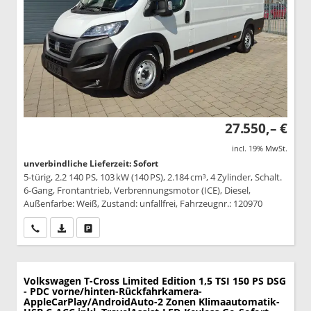
27.550,– €
incl. 19% MwSt.
unverbindliche Lieferzeit: Sofort
5-türig, 2.2 140 PS, 103 kW (140 PS), 2.184 cm³, 4 Zylinder, Schalt.
6-Gang, Frontantrieb, Verbrennungsmotor (ICE), Diesel,
Außenfarbe: Weiß, Zustand: unfallfrei, Fahrzeugnr.: 120970
Wir rufen Sie an
PDF-Datei, Fahrzeugexposé drucken
Drucken, parken oder vergleichen
Volkswagen T-Cross
Limited Edition 1,5 TSI 150 PS DSG
- PDC vorne/hinten-Rückfahrkamera-
AppleCarPlay/AndroidAuto-2 Zonen Klimaautomatik-