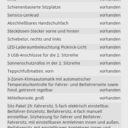
Schienenbasierte Sitzplätze
vorhanden
Sensico-Lenkrad
vorhanden
Abschließbares Handschuhfach
vorhanden
Steckdosen-Stecker vorne und hinten
vorhanden
Schiebetür, rechts und links
vorhanden
LED-Laderaumbeleuchtung Picknick-Licht
vorhanden
3 USB-Anschlüsse für die 2. Sitzreihe
vorhanden
Sonnenschutzrollos in der 2. Sitzreihe
vorhanden
Teppichfußmatten, vorn
vorhanden
3-Zonen-Klimaautomatik mit automatischer
Temperaturkontrolle für Fahrer- und Beifahrerseite sowie
Fond, getrennt regelbar
vorhanden
Mittelkonsole, groß
vorhanden
Sitz-Paket 29: Fahrersitz, 5-fach elektrisch einstellbar,
Beifahrer-Einzelsitz, Beifahrersitz, 4-fach manuell
einstellbar, Sitzheizung für Fahrer und Beifahrer,
Fahrersitz, mit einstellbaren Armlehnen innen und außen,
Beifahrersitz, mit einstellbaren Armlehnen innen und