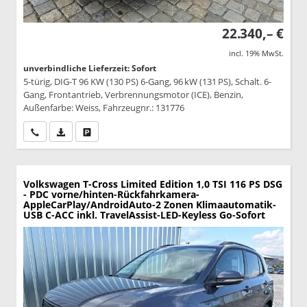
22.340,– €
incl. 19% MwSt.
unverbindliche Lieferzeit: Sofort
5-türig, DIG-T 96 KW (130 PS) 6-Gang, 96 kW (131 PS), Schalt. 6-
Gang, Frontantrieb, Verbrennungsmotor (ICE), Benzin,
Außenfarbe: Weiss, Fahrzeugnr.: 131776
Wir rufen Sie an
PDF-Datei, Fahrzeugexposé drucken
Drucken, parken oder vergleichen
Volkswagen T-Cross
Limited Edition 1,0 TSI 116 PS DSG
- PDC vorne/hinten-Rückfahrkamera-
AppleCarPlay/AndroidAuto-2 Zonen Klimaautomatik-
USB C-ACC inkl. TravelAssist-LED-Keyless Go-Sofort