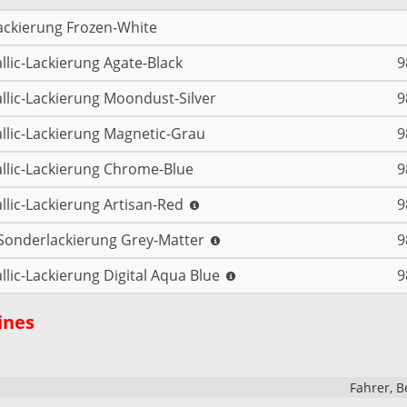
ackierung Frozen-White
llic-Lackierung Agate-Black
9
llic-Lackierung Moondust-Silver
9
llic-Lackierung Magnetic-Grau
9
llic-Lackierung Chrome-Blue
9
llic-Lackierung Artisan-Red
9
Sonderlackierung Grey-Matter
9
llic-Lackierung Digital Aqua Blue
9
ines
Fahrer, B