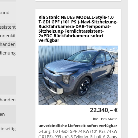
round
Kia Stonic
NEUES MODELL-Style-1,0
T-GDI GPF (101 PS )-Navi-Sitzheizung-
Rückfahrkamera-DAB-Tempomat-
ssistent
Sitzheizung-Fernlichtassistent-
nnenkit
2xPDC-Rückfahrkamera-sofort
verfügbar
rhanden
edienung
rhanden
22.340,– €
ben
incl. 19% MwSt.
unverbindliche Lieferzeit: sofort verfügbar
idseitig
5-türig, 1,0 T-GDI GPF 74 KW (101 PS), 74 kW
(101 PS), 999 cm³, 3 Zylinder, Schalt. 6-Gang,