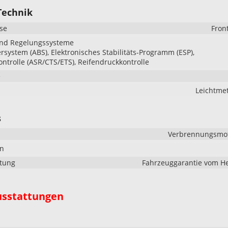
Technik
se
Fron
und Regelungssysteme
ersystem (ABS), Elektronisches Stabilitäts-Programm (ESP),
ontrolle (ASR/CTS/ETS), Reifendruckkontrolle
e
Leichtmet
s
Verbrennungsmoto
en
stung
Fahrzeuggarantie vom He
usstattungen