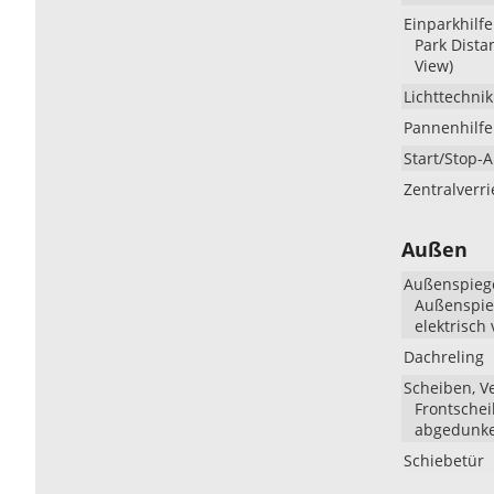
Einparkhilfe
Park Dista
View)
Lichttechnik
Pannenhilfe
Start/Stop-
Zentralverr
Außen
Außenspieg
Außenspieg
elektrisch 
Dachreling
Scheiben, V
Frontschei
abgedunke
Schiebetür