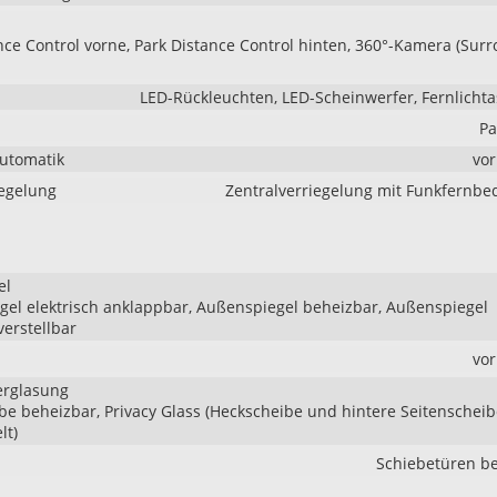
nce Control vorne, Park Distance Control hinten, 360°-Kamera (Sur
LED-Rückleuchten, LED-Scheinwerfer, Fernlichta
Pa
Automatik
vo
iegelung
Zentralverriegelung mit Funkfernb
el
el elektrisch anklappbar, Außenspiegel beheizbar, Außenspiegel
verstellbar
vo
erglasung
be beheizbar, Privacy Glass (Heckscheibe und hintere Seitenschei
lt)
Schiebetüren be