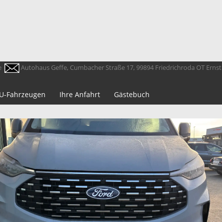
e
Autohaus Geffe, Cumbacher Straße 17, 99894 Friedrichroda OT Erns
 EU-Fahrzeugen
Ihre Anfahrt
Gästebuch