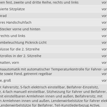
en fest, zweite und dritte Reihe, rechts und links
vo
ierte Sitzplätze
vo
krad
vo
ares Handschuhfach
vo
Stecker vorne und hinten
vo
rechts und links
vo
mbeleuchtung Picknick-Licht
vo
üsse für die 2. Sitzreihe
vo
rollos in der 2. Sitzreihe
vo
atten, vorn
vo
maautomatik mit automatischer Temperaturkontrolle für Fahrer- u
te sowie Fond, getrennt regelbar
vo
e, groß
vo
: Fahrersitz, 5-fach elektrisch einstellbar, Beifahrer-Einzelsitz,
z, 4-fach manuell einstellbar, Sitzheizung für Fahrer und Beifahrer,
mit einstellbaren Armlehnen innen und außen, Beifahrersitz, mit
en Armlehnen innen und außen, Lendenwirbelstütze für Fahrer elek
 Lendenwirbelstütze für Beifahrer, Teil-Kunstlederbezug Active,