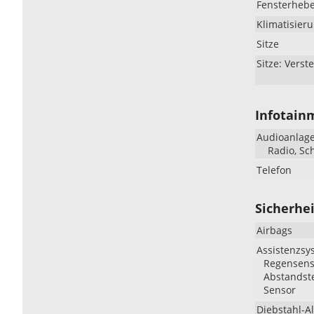
Fensterheb
Klimatisier
Sitze
Sitze: Verste
Infotain
Audioanlag
Radio, Sc
Telefon
Sicherhei
Airbags
Assistenzsy
Regensenso
Abstandste
Sensor
Diebstahl-A