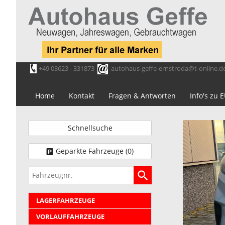
+49 03623 - 331873
autohaus-geffe-ernstroda@t-online.d
Home
Kontakt
Fragen & Antworten
Info's zu
Schnellsuche
Geparkte Fahrzeuge (
0
)
Fahrzeugnr.
LAGERFAHRZEUGE
VORLAUFFAHRZEUGE