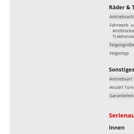
Räder & 
Antriebsach
Fahrwerk- 
Antiblocki
Traktionsk
Felgengröß
Felgentyp
Sonstige
Antriebsart
Anzahl Tür
Garantielei
Seriena
Innen