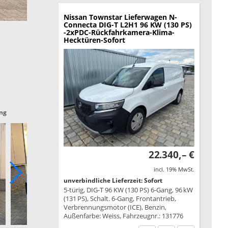
Nissan Townstar Lieferwagen
N-
Connecta DIG-T L2H1 96 KW (130 PS)
-2xPDC-Rückfahrkamera-Klima-
Hecktüren-Sofort
ng
22.340,– €
incl. 19% MwSt.
unverbindliche Lieferzeit: Sofort
5-türig, DIG-T 96 KW (130 PS) 6-Gang, 96 kW
(131 PS), Schalt. 6-Gang, Frontantrieb,
Verbrennungsmotor (ICE), Benzin,
Außenfarbe: Weiss, Fahrzeugnr.: 131776