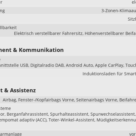
er
el
ung
3-Zonen-Klimaau
Sit
llbarkeit
Elektrisch verstellbarer Fahrersitz, Höhenverstellbarer Beifa
ment & Kommunikation
e
hnittstelle USB, Digitalradio DAB, Android Auto, Apple CarPlay, Tou
Induktionsladen für Smar
t & Assistenz
Airbag, Fenster-/Kopfairbags Vorne, Seitenairbags Vorne, Beifahr
steme
r, Berganfahrassistent, Spurhalteassistent, Spurwechselassistent,
mpomat adaptiv (ACC), Toter-Winkel-Assistent, Müdigkeitserkenn
larmanlage
vo