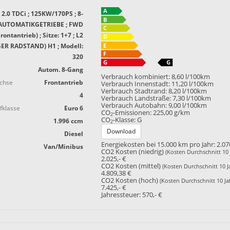
2.0 TDCi ; 125KW/170PS ; 8-
AUTOMATIKGETRIEBE ; FWD
Frontantrieb) ; Sitze: 1+7 ; L2
ER RADSTAND) H1 ; Modell:
320
Autom. 8-Gang
Verbrauch kombiniert:
8,60 l/100km
achse
Frontantrieb
Verbrauch Innenstadt:
11,20 l/100km
Verbrauch Stadtrand:
8,20 l/100km
4
Verbrauch Landstraße:
7,30 l/100km
Verbrauch Autobahn:
9,00 l/100km
fklasse
Euro 6
CO
-Emissionen:
225,00 g/km
2
CO
-Klasse:
G
1.996 ccm
2
Download
Diesel
Energiekosten bei 15.000 km pro Jahr:
2.07
Van/Minibus
CO2 Kosten (niedrig)
(Kosten Durchschnitt 10 
2.025,- €
CO2 Kosten (mittel)
(Kosten Durchschnitt 10 J
4.809,38 €
CO2 Kosten (hoch)
(Kosten Durchschnitt 10 Ja
7.425,- €
Jahressteuer:
570,- €