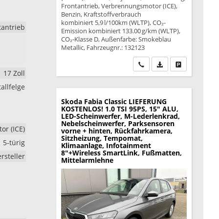
Frontantrieb, Verbrennungsmotor (ICE),
Benzin, Kraftstoffverbrauch
kombiniert 5,9 l/100km (WLTP), CO₂-
tantrieb
Emission kombiniert 133.00 g/km (WLTP),
CO₂-Klasse D, Außenfarbe: Smokeblau
Metallic, Fahrzeugnr.: 132123
Wir rufen Sie an
PDF-Datei, Fahrzeu
Drucken, park
17 Zoll
allfelge
Skoda Fabia
Classic LIEFERUNG
KOSTENLOS! 1.0 TSI 95PS, 15" ALU,
LED-Scheinwerfer, M-Lederlenkrad,
Nebelscheinwerfer, Parksensoren
r (ICE)
vorne + hinten, Rückfahrkamera,
Sitzheizung, Tempomat,
5-türig
Klimaanlage, Infotainment
8"+Wireless SmartLink, Fußmatten,
rsteller
Mittelarmlehne