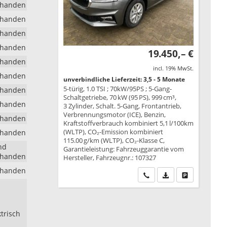
rhanden
rhanden
rhanden
rhanden
19.450,– €
rhanden
incl. 19% MwSt.
rhanden
unverbindliche Lieferzeit: 3,5 - 5 Monate
5-türig, 1.0 TSI ; 70kW/95PS ; 5-Gang-
rhanden
Schaltgetriebe, 70 kW (95 PS), 999 cm³,
rhanden
3 Zylinder, Schalt. 5-Gang, Frontantrieb,
Verbrennungsmotor (ICE), Benzin,
rhanden
Kraftstoffverbrauch kombiniert 5,1 l/100km
(WLTP), CO₂-Emission kombiniert
rhanden
115.00 g/km (WLTP), CO₂-Klasse C,
nd
Garantieleistung: Fahrzeuggarantie vom
rhanden
Hersteller, Fahrzeugnr.: 107327
rhanden
Wir rufen Sie an
PDF-Datei, Fahrzeu
Drucken, park
trisch