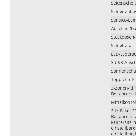
Seitenscheib
Schienenbas
Sensico-Len
Abschließb
Steckdosen-
Schiebetür, 
LED-Laderau
3 USB-Anschl
Sonnenschutz
Teppichfußm
3-Zonen-Kli
Beifahrersei
Mittelkonsol
Sitz-Paket 29
Beifahrersit
Fahrersitz, 
einstellbar
einstellbar,