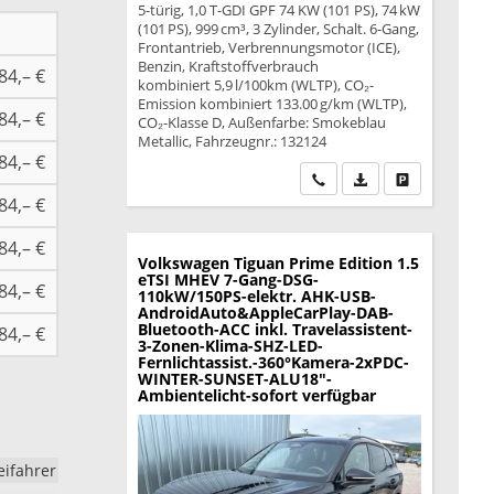
5-türig, 1,0 T-GDI GPF 74 KW (101 PS), 74 kW
(101 PS), 999 cm³, 3 Zylinder, Schalt. 6-Gang,
Frontantrieb, Verbrennungsmotor (ICE),
Benzin, Kraftstoffverbrauch
84,– €
kombiniert 5,9 l/100km (WLTP), CO₂-
Emission kombiniert 133.00 g/km (WLTP),
84,– €
CO₂-Klasse D, Außenfarbe: Smokeblau
Metallic, Fahrzeugnr.: 132124
84,– €
Wir rufen Sie an
PDF-Datei, Fahrzeu
Drucken, park
84,– €
84,– €
Volkswagen Tiguan
Prime Edition 1.5
eTSI MHEV 7-Gang-DSG-
84,– €
110kW/150PS-elektr. AHK-USB-
AndroidAuto&AppleCarPlay-DAB-
Bluetooth-ACC inkl. Travelassistent-
84,– €
3-Zonen-Klima-SHZ-LED-
Fernlichtassist.-360°Kamera-2xPDC-
WINTER-SUNSET-ALU18"-
Ambientelicht-sofort verfügbar
eifahrer