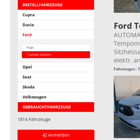
BESTELLFAHRZEUGE
Cupra
Ford 
Dacia
AUTOMATI
Ford
Tempomat
Kuga
Sitzheizu
Tourneo Custom
elektr. 
Opel
Fahrzeugnr.
:
1
Seat
Skoda
Volkswagen
GEBRAUCHTFAHRZEUGE
1814 Fahrzeuge
Anmelden