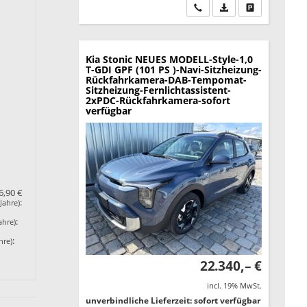
Wir rufen Sie an
PDF-Datei, Fahrzeu
Drucken, park
Kia Stonic
NEUES MODELL-Style-1,0
T-GDI GPF (101 PS )-Navi-Sitzheizung-
Rückfahrkamera-DAB-Tempomat-
Sitzheizung-Fernlichtassistent-
2xPDC-Rückfahrkamera-sofort
verfügbar
6,90 €
:
Jahre)
:
ahre)
:
hre)
22.340,– €
incl. 19% MwSt.
unverbindliche Lieferzeit: sofort verfügbar