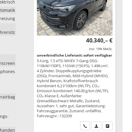
ektrisch
tomatik
zheizung
hrersitz
40.340,– €
incl. 19% MwSt.
unverbindliche Lieferzeit: sofort verfügbar
5-türig, 1.5 eTSI MHEV 7-Gang-DSG-
chscreen
110kW/150PS, 110 kW (150 PS), 1.498 cm³,
4 Zylinder, Doppelkupplungsgetriebe
tphones
(DSG), Frontantrieb, Mild-Hybrid (MHEV),
Hybrid Benzin, Kraftstoffverbrauch
kombiniert 6,2 l/100km (WLTP), CO₂-
Emission kombiniert 140.00 g/km (WLTP),
CO₂-Klasse E, Außenfarbe:
erairbag
Grenadillaschwarz Metallic, Zustand,
Aussehen: 1, sehr gut, Garantieleistung:
Fahrzeuggarantie, Zustand: unfallfrei,
Fahrzeugnr.: 132339
ungs-
Wir rufen Sie an
PDF-Datei, Fahrzeu
Drucken, park
rhanden