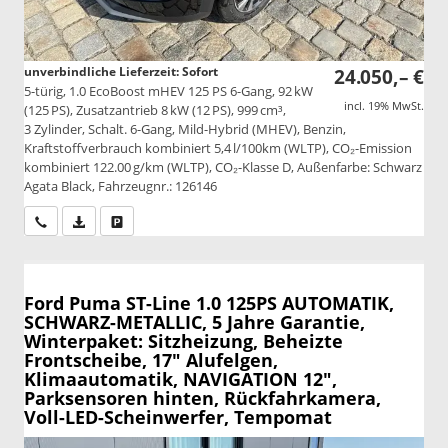
unverbindliche Lieferzeit: Sofort
24.050,– €
5-türig, 1.0 EcoBoost mHEV 125 PS 6-Gang, 92 kW
incl. 19% MwSt.
(125 PS), Zusatzantrieb 8 kW (12 PS), 999 cm³,
3 Zylinder, Schalt. 6-Gang, Mild-Hybrid (MHEV), Benzin,
Kraftstoffverbrauch kombiniert 5,4 l/100km (WLTP), CO₂-Emission
kombiniert 122.00 g/km (WLTP), CO₂-Klasse D, Außenfarbe: Schwarz
Agata Black, Fahrzeugnr.: 126146
Wir rufen Sie an
PDF-Datei, Fahrzeugexposé drucken
Drucken, parken oder vergleichen
Ford Puma
ST-Line 1.0 125PS AUTOMATIK,
SCHWARZ-METALLIC, 5 Jahre Garantie,
Winterpaket: Sitzheizung, Beheizte
Frontscheibe, 17" Alufelgen,
Klimaautomatik, NAVIGATION 12",
Parksensoren hinten, Rückfahrkamera,
Voll-LED-Scheinwerfer, Tempomat