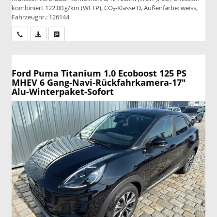
kombiniert 122.00 g/km (WLTP), CO₂-Klasse D, Außenfarbe: weiss,
Fahrzeugnr.: 126144
Wir rufen Sie an
PDF-Datei, Fahrzeugexposé drucken
Drucken, parken oder vergleichen
Ford Puma
Titanium 1.0 Ecoboost 125 PS
MHEV 6 Gang-Navi-Rückfahrkamera-17"
Alu-Winterpaket-Sofort