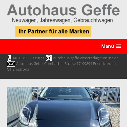
Menü
+49 03623 - 331873
autohaus-geffe-ernstroda@t-online.de
Autohaus Geffe, Cumbacher Straße 17, 99894 Friedrichroda
OT Ernstroda