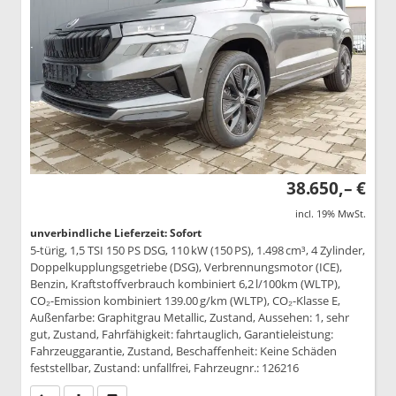
38.650,– €
incl. 19% MwSt.
unverbindliche Lieferzeit: Sofort
5-türig, 1,5 TSI 150 PS DSG, 110 kW (150 PS), 1.498 cm³, 4 Zylinder,
Doppelkupplungsgetriebe (DSG), Verbrennungsmotor (ICE),
Benzin, Kraftstoffverbrauch kombiniert 6,2 l/100km (WLTP),
CO₂-Emission kombiniert 139.00 g/km (WLTP), CO₂-Klasse E,
Außenfarbe: Graphitgrau Metallic, Zustand, Aussehen: 1, sehr
gut, Zustand, Fahrfähigkeit: fahrtauglich, Garantieleistung:
Fahrzeuggarantie, Zustand, Beschaffenheit: Keine Schäden
feststellbar, Zustand: unfallfrei, Fahrzeugnr.: 126216