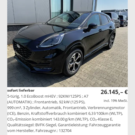
sofort lieferbar
26.145,– €
5-türig, 1.0 EcoBoost mHEV ; 92KW/125PS ; A7
incl. 19% MwSt.
(AUTOMATIK) ; Frontantrieb, 92 kW (125 PS),
999 cm³, 3 Zylinder, Automatik, Frontantrieb, Verbrennungsmotor
(ICE), Benzin, Kraftstoffverbrauch kombiniert 6,3 l/100km (WLTP),
CO₂-Emission kombiniert 143.00 g/km (WLTP), CO₂-Klasse E,
Qualitätssiegel: BVFK-Siegel, Garantieleistung: Fahrzeuggarantie
vom Hersteller, Fahrzeugnr.: 132704