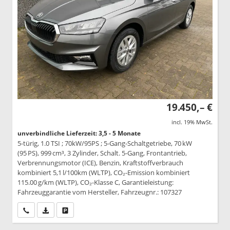
19.450,– €
incl. 19% MwSt.
unverbindliche Lieferzeit: 3,5 - 5 Monate
5-türig, 1.0 TSI ; 70kW/95PS ; 5-Gang-Schaltgetriebe, 70 kW
(95 PS), 999 cm³, 3 Zylinder, Schalt. 5-Gang, Frontantrieb,
Verbrennungsmotor (ICE), Benzin, Kraftstoffverbrauch
kombiniert 5,1 l/100km (WLTP), CO₂-Emission kombiniert
115.00 g/km (WLTP), CO₂-Klasse C, Garantieleistung:
Fahrzeuggarantie vom Hersteller, Fahrzeugnr.: 107327
Wir rufen Sie an
PDF-Datei, Fahrzeugexposé drucken
Drucken, parken oder vergleichen