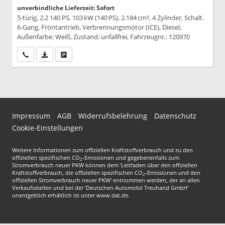
unverbindliche Lieferzeit: Sofort
5-türig, 2.2 140 PS, 103 kW (140 PS), 2.184 cm³, 4 Zylinder, Schalt.
6-Gang, Frontantrieb, Verbrennungsmotor (ICE), Diesel,
Außenfarbe: Weiß, Zustand: unfallfrei, Fahrzeugnr.: 120970
Wir rufen Sie an
PDF-Datei, Fahrzeugexposé drucken
Drucken, parken oder vergleichen
Impressum
AGB
Widerrufsbelehrung
Datenschutz
Cookie-Einstellungen
Weitere Informationen zum offiziellen Kraftstoffverbrauch und zu den
offiziellen spezifischen CO
-Emissionen und gegebenenfalls zum
2
Stromverbrauch neuer PKW können dem 'Leitfaden über den offiziellen
Kraftstoffverbrauch, die offiziellen spezifischen CO
-Emissionen und den
2
offiziellen Stromverbrauch neuer PKW' entnommen werden, der an allen
Verkaufsstellen und bei der 'Deutschen Automobil Treuhand GmbH'
unentgeltlich erhältlich ist unter www.dat.de.