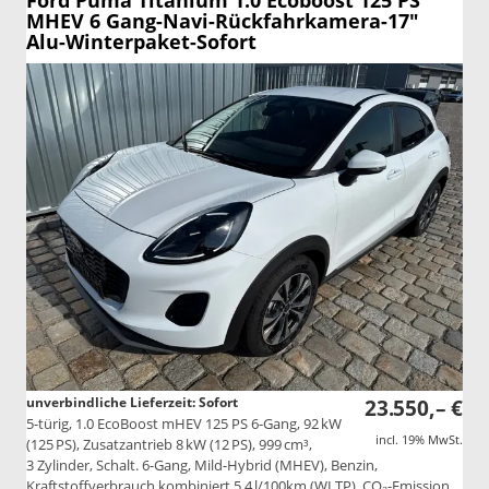
Ford Puma
Titanium 1.0 Ecoboost 125 PS
MHEV 6 Gang-Navi-Rückfahrkamera-17"
Alu-Winterpaket-Sofort
unverbindliche Lieferzeit: Sofort
23.550,– €
5-türig, 1.0 EcoBoost mHEV 125 PS 6-Gang, 92 kW
incl. 19% MwSt.
(125 PS), Zusatzantrieb 8 kW (12 PS), 999 cm³,
3 Zylinder, Schalt. 6-Gang, Mild-Hybrid (MHEV), Benzin,
Kraftstoffverbrauch kombiniert 5,4 l/100km (WLTP), CO₂-Emission