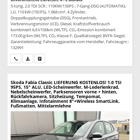
5-türig, 2.0 TDI SCR ; 110KW/150PS ; 7-Gang-DSG (AUTOMATIK);
LÜ, 110 kW (150 PS), 1.968 cm³, 4 Zylinder,
Doppelkupplungsgetriebe (DSG), Frontantrieb,
Verbrennungsmotor (ICE), Diesel, Kraftstoffverbrauch
kombiniert 6,6 l/100km (WLTP), CO₂-Emission kombiniert
173.00 g/km (WLTP), CO₂-Klasse F, Qualitätssiegel: BVFK-Siegel,
Garantieleistung: Fahrzeuggarantie vom Hersteller, Fahrzeugnr.:
132991
Wir rufen Sie an
PDF-Datei, Fahrzeugexposé drucken
Drucken, parken oder vergleichen
Skoda Fabia
Classic LIEFERUNG KOSTENLOS! 1.0 TSI
95PS, 15" ALU, LED-Scheinwerfer, M-Lederlenkrad,
Nebelscheinwerfer, Parksensoren vorne + hinten,
Rückfahrkamera, Sitzheizung, Tempomat,
Klimaanlage, Infotainment 8"+Wireless SmartLink,
Fußmatten, Mittelarmlehne