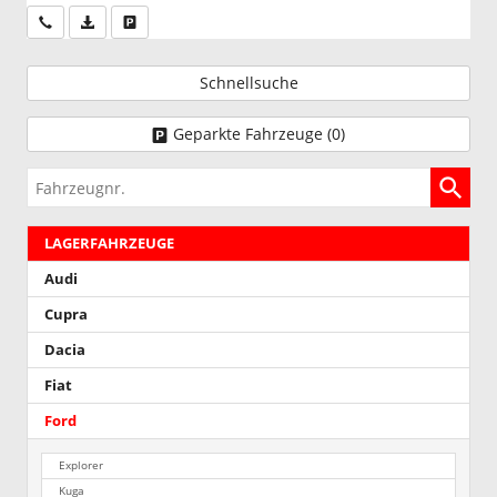
Wir rufen Sie an
PDF-Datei, Fahrzeugexposé drucken
Drucken, parken oder vergleichen
Schnellsuche
Geparkte Fahrzeuge (
0
)
Fahrzeugnr.
LAGERFAHRZEUGE
Audi
Cupra
Dacia
Fiat
Ford
Explorer
Kuga