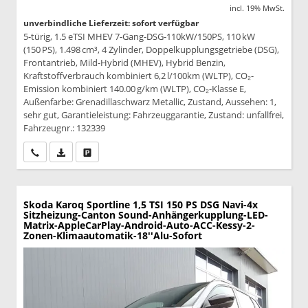
incl. 19% MwSt.
unverbindliche Lieferzeit: sofort verfügbar
5-türig, 1.5 eTSI MHEV 7-Gang-DSG-110kW/150PS, 110 kW
(150 PS), 1.498 cm³, 4 Zylinder, Doppelkupplungsgetriebe (DSG),
Frontantrieb, Mild-Hybrid (MHEV), Hybrid Benzin,
Kraftstoffverbrauch kombiniert 6,2 l/100km (WLTP), CO₂-
Emission kombiniert 140.00 g/km (WLTP), CO₂-Klasse E,
Außenfarbe: Grenadillaschwarz Metallic, Zustand, Aussehen: 1,
sehr gut, Garantieleistung: Fahrzeuggarantie, Zustand: unfallfrei,
Fahrzeugnr.: 132339
Wir rufen Sie an
PDF-Datei, Fahrzeugexposé drucken
Drucken, parken oder vergleichen
Skoda Karoq
Sportline 1,5 TSI 150 PS DSG Navi-4x
Sitzheizung-Canton Sound-Anhängerkupplung-LED-
Matrix-AppleCarPlay-Android-Auto-ACC-Kessy-2-
Zonen-Klimaautomatik-18''Alu-Sofort