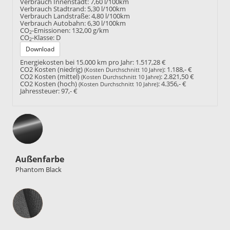
Verbrauch Innenstadt:
7,60 l/100km
Verbrauch Stadtrand:
5,30 l/100km
Verbrauch Landstraße:
4,80 l/100km
Verbrauch Autobahn:
6,30 l/100km
CO
-Emissionen:
132,00 g/km
2
CO
-Klasse:
D
2
Download
Energiekosten bei 15.000 km pro Jahr:
1.517,28 €
CO2 Kosten (niedrig)
:
1.188,- €
(Kosten Durchschnitt 10 Jahre)
CO2 Kosten (mittel)
:
2.821,50 €
(Kosten Durchschnitt 10 Jahre)
CO2 Kosten (hoch)
:
4.356,- €
(Kosten Durchschnitt 10 Jahre)
Jahressteuer:
97,- €
Außenfarbe
Phantom Black
Innenausstattung