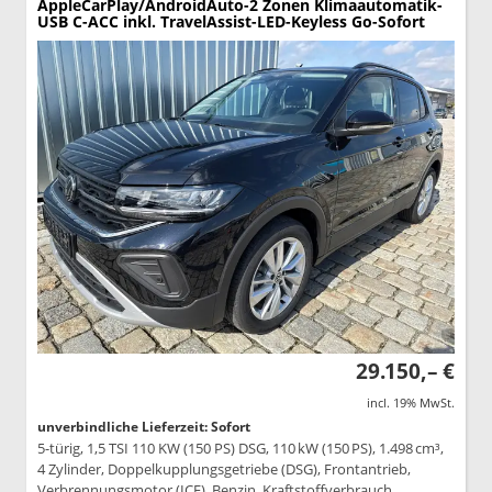
AppleCarPlay/AndroidAuto-2 Zonen Klimaautomatik-
USB C-ACC inkl. TravelAssist-LED-Keyless Go-Sofort
29.150,– €
incl. 19% MwSt.
unverbindliche Lieferzeit: Sofort
5-türig, 1,5 TSI 110 KW (150 PS) DSG, 110 kW (150 PS), 1.498 cm³,
4 Zylinder, Doppelkupplungsgetriebe (DSG), Frontantrieb,
Verbrennungsmotor (ICE), Benzin, Kraftstoffverbrauch