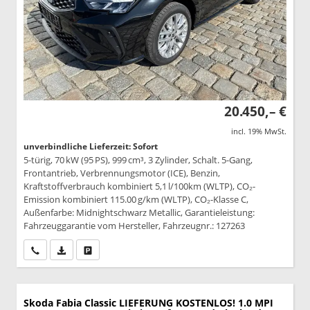
20.450,– €
incl. 19% MwSt.
unverbindliche Lieferzeit: Sofort
5-türig, 70 kW (95 PS), 999 cm³, 3 Zylinder, Schalt. 5-Gang,
Frontantrieb, Verbrennungsmotor (ICE), Benzin,
Kraftstoffverbrauch kombiniert 5,1 l/100km (WLTP), CO₂-
Emission kombiniert 115.00 g/km (WLTP), CO₂-Klasse C,
Außenfarbe: Midnightschwarz Metallic, Garantieleistung:
Fahrzeuggarantie vom Hersteller, Fahrzeugnr.: 127263
Wir rufen Sie an
PDF-Datei, Fahrzeugexposé drucken
Drucken, parken oder vergleichen
Skoda Fabia
Classic LIEFERUNG KOSTENLOS! 1.0 MPI