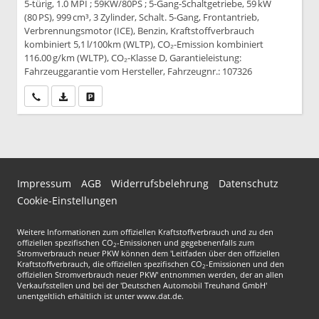
5-türig, 1.0 MPI ; 59KW/80PS ; 5-Gang-Schaltgetriebe, 59 kW
(80 PS), 999 cm³, 3 Zylinder, Schalt. 5-Gang, Frontantrieb,
Verbrennungsmotor (ICE), Benzin, Kraftstoffverbrauch
kombiniert 5,1 l/100km (WLTP), CO₂-Emission kombiniert
116.00 g/km (WLTP), CO₂-Klasse D, Garantieleistung:
Fahrzeuggarantie vom Hersteller, Fahrzeugnr.: 107326
Wir rufen Sie an
PDF-Datei, Fahrzeugexposé drucken
Drucken, parken oder vergleichen
Impressum
AGB
Widerrufsbelehrung
Datenschutz
Cookie-Einstellungen
Weitere Informationen zum offiziellen Kraftstoffverbrauch und zu den
offiziellen spezifischen CO
-Emissionen und gegebenenfalls zum
2
Stromverbrauch neuer PKW können dem 'Leitfaden über den offiziellen
Kraftstoffverbrauch, die offiziellen spezifischen CO
-Emissionen und den
2
offiziellen Stromverbrauch neuer PKW' entnommen werden, der an allen
Verkaufsstellen und bei der 'Deutschen Automobil Treuhand GmbH'
unentgeltlich erhältlich ist unter www.dat.de.