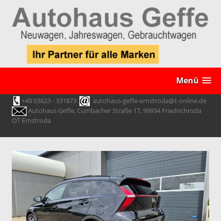
Menü
+49 03623 - 331873
autohaus-geffe-ernstroda@t-online.de
Autohaus Geffe, Cumbacher Straße 17, 99894 Friedrichroda
OT Ernstroda