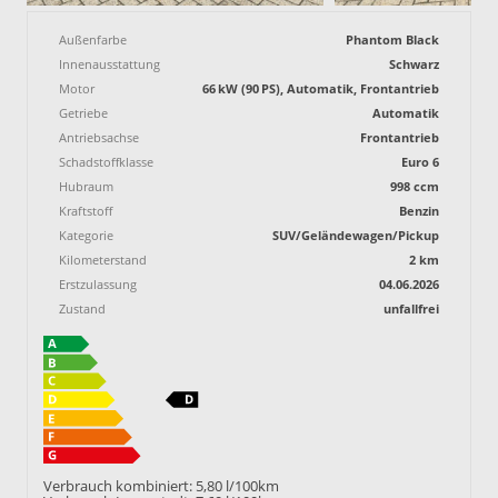
Außenfarbe
Phantom Black
Innenausstattung
Schwarz
Motor
66 kW (90 PS), Automatik, Frontantrieb
Getriebe
Automatik
Antriebsachse
Frontantrieb
Schadstoffklasse
Euro 6
Hubraum
998 ccm
Kraftstoff
Benzin
Kategorie
SUV/Geländewagen/Pickup
Kilometerstand
2 km
Erstzulassung
04.06.2026
Zustand
unfallfrei
Verbrauch kombiniert:
5,80 l/100km