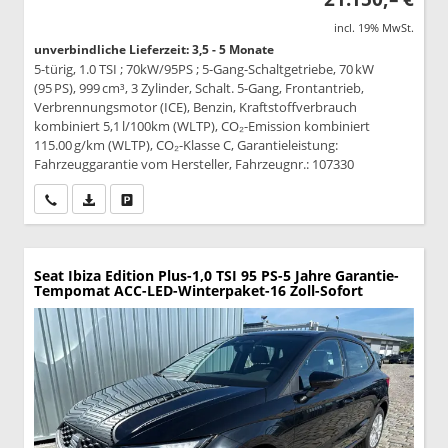
incl. 19% MwSt.
unverbindliche Lieferzeit: 3,5 - 5 Monate
5-türig, 1.0 TSI ; 70kW/95PS ; 5-Gang-Schaltgetriebe, 70 kW
(95 PS), 999 cm³, 3 Zylinder, Schalt. 5-Gang, Frontantrieb,
Verbrennungsmotor (ICE), Benzin, Kraftstoffverbrauch
kombiniert 5,1 l/100km (WLTP), CO₂-Emission kombiniert
115.00 g/km (WLTP), CO₂-Klasse C, Garantieleistung:
Fahrzeuggarantie vom Hersteller, Fahrzeugnr.: 107330
Wir rufen Sie an
PDF-Datei, Fahrzeugexposé drucken
Drucken, parken oder vergleichen
Seat Ibiza
Edition Plus-1,0 TSI 95 PS-5 Jahre Garantie-
Tempomat ACC-LED-Winterpaket-16 Zoll-Sofort