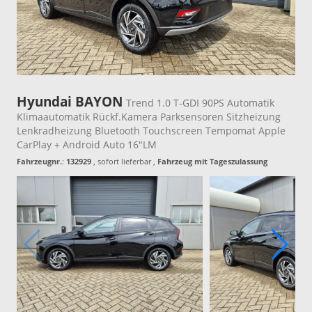
Hyundai BAYON
Trend 1.0 T-GDI 90PS Automatik
Klimaautomatik Rückf.Kamera Parksensoren Sitzheizung
Lenkradheizung Bluetooth Touchscreen Tempomat Apple
CarPlay + Android Auto 16"LM
Fahrzeugnr.
:
132929
,
sofort lieferbar
,
Fahrzeug mit Tageszulassung