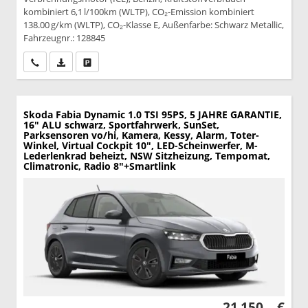
kombiniert 6,1 l/100km (WLTP), CO₂-Emission kombiniert
138.00 g/km (WLTP), CO₂-Klasse E, Außenfarbe: Schwarz Metallic,
Fahrzeugnr.: 128845
Wir rufen Sie an
PDF-Datei, Fahrzeugexposé drucken
Drucken, parken oder vergleichen
Skoda Fabia
Dynamic 1.0 TSI 95PS, 5 JAHRE GARANTIE,
16" ALU schwarz, Sportfahrwerk, SunSet,
Parksensoren vo/hi, Kamera, Kessy, Alarm, Toter-
Winkel, Virtual Cockpit 10", LED-Scheinwerfer, M-
Lederlenkrad beheizt, NSW Sitzheizung, Tempomat,
Climatronic, Radio 8"+Smartlink
21.150,– €