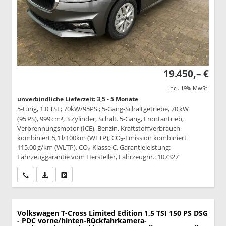
19.450,– €
incl. 19% MwSt.
unverbindliche Lieferzeit: 3,5 - 5 Monate
5-türig, 1.0 TSI ; 70kW/95PS ; 5-Gang-Schaltgetriebe, 70 kW
(95 PS), 999 cm³, 3 Zylinder, Schalt. 5-Gang, Frontantrieb,
Verbrennungsmotor (ICE), Benzin, Kraftstoffverbrauch
kombiniert 5,1 l/100km (WLTP), CO₂-Emission kombiniert
115.00 g/km (WLTP), CO₂-Klasse C, Garantieleistung:
Fahrzeuggarantie vom Hersteller, Fahrzeugnr.: 107327
Wir rufen Sie an
PDF-Datei, Fahrzeugexposé drucken
Drucken, parken oder vergleichen
Volkswagen T-Cross
Limited Edition 1,5 TSI 150 PS DSG
- PDC vorne/hinten-Rückfahrkamera-