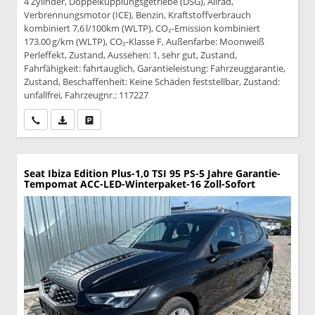
4 Zylinder, Doppelkupplungsgetriebe (DSG), Allrad,
Verbrennungsmotor (ICE), Benzin, Kraftstoffverbrauch
kombiniert 7,6 l/100km (WLTP), CO₂-Emission kombiniert
173.00 g/km (WLTP), CO₂-Klasse F, Außenfarbe: Moonweiß
Perleffekt, Zustand, Aussehen: 1, sehr gut, Zustand,
Fahrfähigkeit: fahrtauglich, Garantieleistung: Fahrzeuggarantie,
Zustand, Beschaffenheit: Keine Schäden feststellbar, Zustand:
unfallfrei, Fahrzeugnr.: 117227
Wir rufen Sie an
PDF-Datei, Fahrzeugexposé drucken
Drucken, parken oder vergleichen
Seat Ibiza
Edition Plus-1,0 TSI 95 PS-5 Jahre Garantie-
Tempomat ACC-LED-Winterpaket-16 Zoll-Sofort