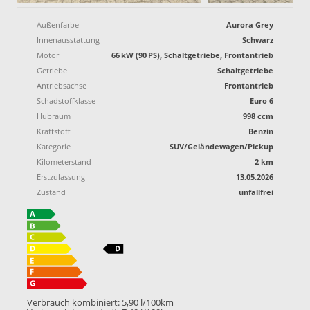
Außenfarbe
Aurora Grey
Innenausstattung
Schwarz
Motor
66 kW (90 PS), Schaltgetriebe, Frontantrieb
Getriebe
Schaltgetriebe
Antriebsachse
Frontantrieb
Schadstoffklasse
Euro 6
Hubraum
998 ccm
Kraftstoff
Benzin
Kategorie
SUV/Geländewagen/Pickup
Kilometerstand
2 km
Erstzulassung
13.05.2026
Zustand
unfallfrei
Verbrauch kombiniert:
5,90 l/100km