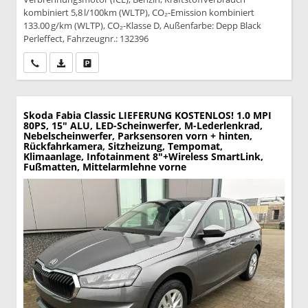
kombiniert 5,8 l/100km (WLTP), CO₂-Emission kombiniert
133.00 g/km (WLTP), CO₂-Klasse D, Außenfarbe: Depp Black
Perleffect, Fahrzeugnr.: 132396
Wir rufen Sie an
PDF-Datei, Fahrzeugexposé drucken
Drucken, parken oder vergleichen
Skoda Fabia
Classic LIEFERUNG KOSTENLOS! 1.0 MPI
80PS, 15" ALU, LED-Scheinwerfer, M-Lederlenkrad,
Nebelscheinwerfer, Parksensoren vorn + hinten,
Rückfahrkamera, Sitzheizung, Tempomat,
Klimaanlage, Infotainment 8"+Wireless SmartLink,
Fußmatten, Mittelarmlehne vorne