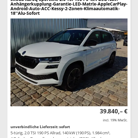
Anhängerkupplung-Garantie-LED-Matrix-AppleCarPlay-
Android-Auto-ACC-Kessy-2-Zonen-Klimaautomatik-
18''Alu-Sofort
39.840,– €
incl. 19% MwSt.
unverbindliche Lieferzeit: sofort
5-türig, 2.0 TSI 190 PS Allrad, 140 kW (190 PS), 1.984 cm³,