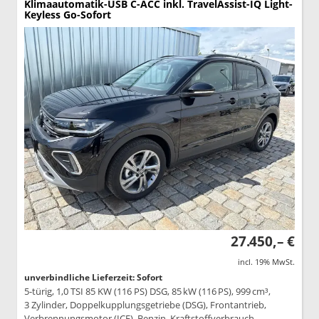
Klimaautomatik-USB C-ACC inkl. TravelAssist-IQ Light-
Keyless Go-Sofort
27.450,– €
incl. 19% MwSt.
unverbindliche Lieferzeit: Sofort
5-türig, 1,0 TSI 85 KW (116 PS) DSG, 85 kW (116 PS), 999 cm³,
3 Zylinder, Doppelkupplungsgetriebe (DSG), Frontantrieb,
Verbrennungsmotor (ICE), Benzin, Kraftstoffverbrauch