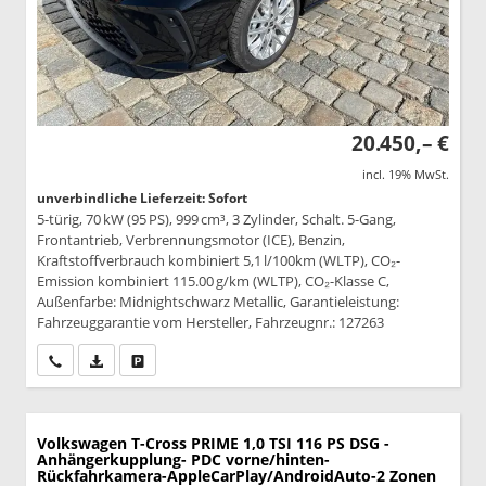
20.450,– €
incl. 19% MwSt.
unverbindliche Lieferzeit: Sofort
5-türig, 70 kW (95 PS), 999 cm³, 3 Zylinder, Schalt. 5-Gang,
Frontantrieb, Verbrennungsmotor (ICE), Benzin,
Kraftstoffverbrauch kombiniert 5,1 l/100km (WLTP), CO₂-
Emission kombiniert 115.00 g/km (WLTP), CO₂-Klasse C,
Außenfarbe: Midnightschwarz Metallic, Garantieleistung:
Fahrzeuggarantie vom Hersteller, Fahrzeugnr.: 127263
Wir rufen Sie an
PDF-Datei, Fahrzeugexposé drucken
Drucken, parken oder vergleichen
Volkswagen T-Cross
PRIME 1,0 TSI 116 PS DSG -
Anhängerkupplung- PDC vorne/hinten-
Rückfahrkamera-AppleCarPlay/AndroidAuto-2 Zonen