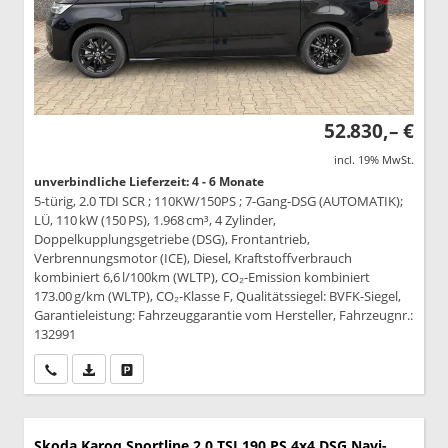
52.830,– €
incl. 19% MwSt.
unverbindliche Lieferzeit: 4 - 6 Monate
5-türig, 2.0 TDI SCR ; 110KW/150PS ; 7-Gang-DSG (AUTOMATIK);
LÜ, 110 kW (150 PS), 1.968 cm³, 4 Zylinder,
Doppelkupplungsgetriebe (DSG), Frontantrieb,
Verbrennungsmotor (ICE), Diesel, Kraftstoffverbrauch
kombiniert 6,6 l/100km (WLTP), CO₂-Emission kombiniert
173.00 g/km (WLTP), CO₂-Klasse F, Qualitätssiegel: BVFK-Siegel,
Garantieleistung: Fahrzeuggarantie vom Hersteller, Fahrzeugnr.:
132991
Wir rufen Sie an
PDF-Datei, Fahrzeugexposé drucken
Drucken, parken oder vergleichen
Skoda Karoq
Sportline 2.0 TSI 190 PS 4x4 DSG Navi-