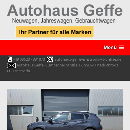
Menü
+49 03623 - 331873
autohaus-geffe-ernstroda@t-online.de
Autohaus Geffe, Cumbacher Straße 17, 99894 Friedrichroda
OT Ernstroda