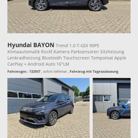
Hyundai BAYON
Trend 1.0 T-GDI 90PS
Klimaautomatik Rückf.Kamera Parksensoren Sitzheizung
Lenkradheizung Bluetooth Touchscreen Tempomat Apple
CarPlay + Android Auto 16"LM
Fahrzeugnr.
:
132937
,
sofort lieferbar
,
Fahrzeug mit Tageszulassung