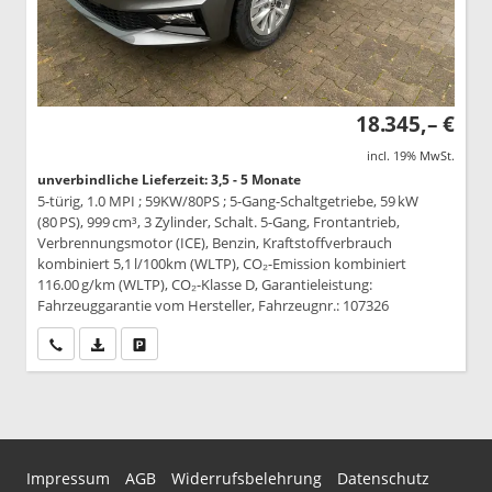
18.345,– €
incl. 19% MwSt.
unverbindliche Lieferzeit: 3,5 - 5 Monate
5-türig, 1.0 MPI ; 59KW/80PS ; 5-Gang-Schaltgetriebe, 59 kW
(80 PS), 999 cm³, 3 Zylinder, Schalt. 5-Gang, Frontantrieb,
Verbrennungsmotor (ICE), Benzin, Kraftstoffverbrauch
kombiniert 5,1 l/100km (WLTP), CO₂-Emission kombiniert
116.00 g/km (WLTP), CO₂-Klasse D, Garantieleistung:
Fahrzeuggarantie vom Hersteller, Fahrzeugnr.: 107326
Wir rufen Sie an
PDF-Datei, Fahrzeugexposé drucken
Drucken, parken oder vergleichen
Impressum
AGB
Widerrufsbelehrung
Datenschutz