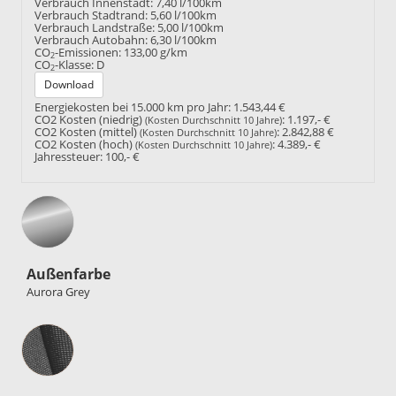
Verbrauch Innenstadt:
7,40 l/100km
Verbrauch Stadtrand:
5,60 l/100km
Verbrauch Landstraße:
5,00 l/100km
Verbrauch Autobahn:
6,30 l/100km
CO
-Emissionen:
133,00 g/km
2
CO
-Klasse:
D
2
Download
Energiekosten bei 15.000 km pro Jahr:
1.543,44 €
CO2 Kosten (niedrig)
:
1.197,- €
(Kosten Durchschnitt 10 Jahre)
CO2 Kosten (mittel)
:
2.842,88 €
(Kosten Durchschnitt 10 Jahre)
CO2 Kosten (hoch)
:
4.389,- €
(Kosten Durchschnitt 10 Jahre)
Jahressteuer:
100,- €
Außenfarbe
Aurora Grey
Innenausstattung