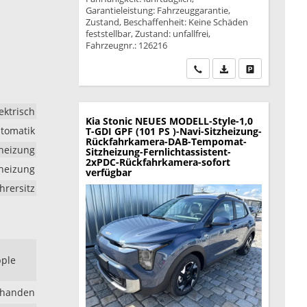
Garantieleistung: Fahrzeuggarantie,
Zustand, Beschaffenheit: Keine Schäden
feststellbar, Zustand: unfallfrei,
Fahrzeugnr.: 126216
Wir rufen Sie an
PDF-Datei, Fahrzeu
Drucken, park
ektrisch
Kia Stonic
NEUES MODELL-Style-1,0
tomatik
T-GDI GPF (101 PS )-Navi-Sitzheizung-
Rückfahrkamera-DAB-Tempomat-
dheizung
Sitzheizung-Fernlichtassistent-
2xPDC-Rückfahrkamera-sofort
zheizung
verfügbar
hrersitz
pple
rhanden