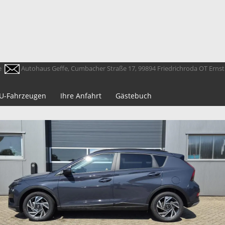
e
Autohaus Geffe, Cumbacher Straße 17, 99894 Friedrichroda OT Erns
 EU-Fahrzeugen
Ihre Anfahrt
Gästebuch