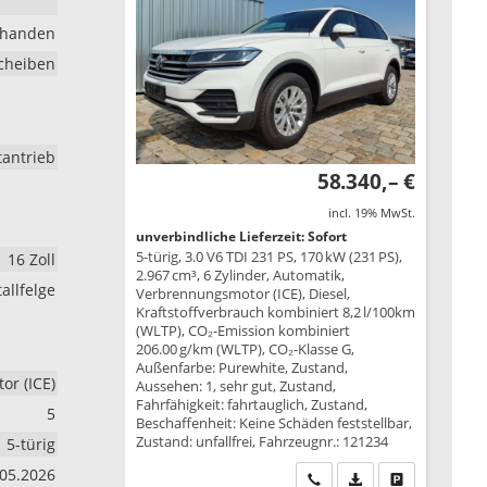
rhanden
cheiben
tantrieb
58.340,– €
incl. 19% MwSt.
unverbindliche Lieferzeit: Sofort
5-türig, 3.0 V6 TDI 231 PS, 170 kW (231 PS),
16 Zoll
2.967 cm³, 6 Zylinder, Automatik,
allfelge
Verbrennungsmotor (ICE), Diesel,
Kraftstoffverbrauch kombiniert 8,2 l/100km
(WLTP), CO₂-Emission kombiniert
206.00 g/km (WLTP), CO₂-Klasse G,
Außenfarbe: Purewhite, Zustand,
r (ICE)
Aussehen: 1, sehr gut, Zustand,
Fahrfähigkeit: fahrtauglich, Zustand,
5
Beschaffenheit: Keine Schäden feststellbar,
Zustand: unfallfrei, Fahrzeugnr.: 121234
5-türig
.05.2026
Wir rufen Sie an
PDF-Datei, Fahrzeu
Drucken, park