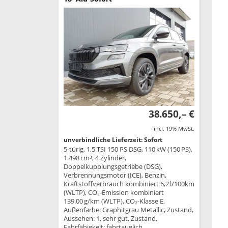
38.650,– €
incl. 19% MwSt.
unverbindliche Lieferzeit: Sofort
5-türig, 1,5 TSI 150 PS DSG, 110 kW (150 PS),
1.498 cm³, 4 Zylinder,
Doppelkupplungsgetriebe (DSG),
Verbrennungsmotor (ICE), Benzin,
Kraftstoffverbrauch kombiniert 6,2 l/100km
(WLTP), CO₂-Emission kombiniert
139.00 g/km (WLTP), CO₂-Klasse E,
Außenfarbe: Graphitgrau Metallic, Zustand,
Aussehen: 1, sehr gut, Zustand,
Fahrfähigkeit: fahrtauglich,