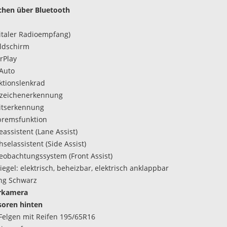
chen über Bluetooth
italer Radioempfang)
ldschirm
rPlay
Auto
ktionslenkrad
szeichenerkennung
itserkennung
bremsfunktion
assistent (Lane Assist)
selassistent (Side Assist)
obachtungssystem (Front Assist)
egel: elektrisch, beheizbar, elektrisch anklappbar
ng Schwarz
rkamera
soren hinten
Felgen mit Reifen 195/65R16