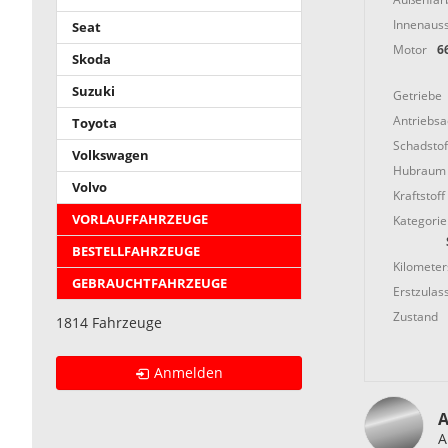
Innenauss
Seat
Motor
6
Skoda
Suzuki
Getriebe
Antriebs
Toyota
Schadstof
Volkswagen
Hubraum
Volvo
Kraftstoff
VORLAUFFAHRZEUGE
Kategorie
BESTELLFAHRZEUGE
Kilometer
GEBRAUCHTFAHRZEUGE
Erstzulas
Zustand
1814 Fahrzeuge
Anmelden
A
A