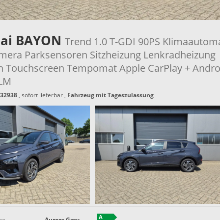
ai BAYON
Trend 1.0 T-GDI 90PS Klimaautom
mera Parksensoren Sitzheizung Lenkradheizung
h Touchscreen Tempomat Apple CarPlay + Andro
"LM
32938
,
sofort lieferbar
,
Fahrzeug mit Tageszulassung
be
Aurora Grey