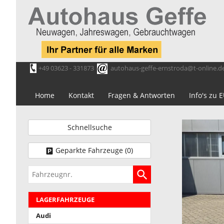
+49 03623 - 331873
autohaus-geffe-ernstroda@t-online.d
Home
Kontakt
Fragen & Antworten
Info's zu
Schnellsuche
Geparkte Fahrzeuge (
0
)
Fahrzeugnr.
LAGERFAHRZEUGE
Audi