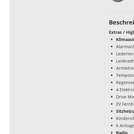
Beschre
Extras / Hig
Klimaau
Alarman
Lederlen
Lenkrad
Armlehn
Tempoma
Regense
4 Elektr
Drive Mo
ZV Fern
Sitzheiz
Kindersi
6 Airbag
Radio