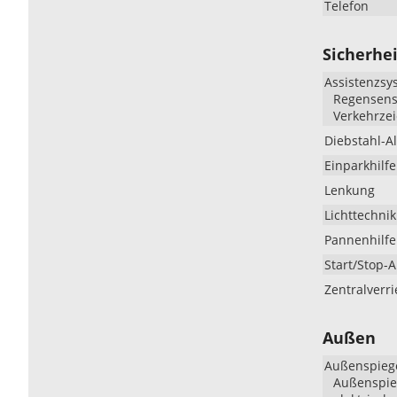
Telefon
Sicherhei
Assistenzsy
Regensenso
Verkehrze
Diebstahl-A
Einparkhilfe
Lenkung
Lichttechnik
Pannenhilfe
Start/Stop-
Zentralverr
Außen
Außenspieg
Außenspieg