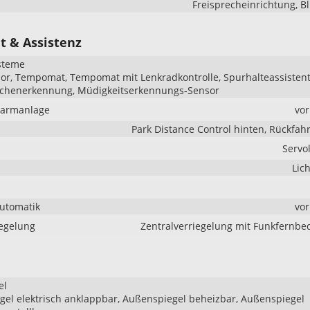
Freisprecheinrichtung, B
t & Assistenz
steme
r, Tempomat, Tempomat mit Lenkradkontrolle, Spurhalteassistent
ichenerkennung, Müdigkeitserkennungs-Sensor
larmanlage
vo
Park Distance Control hinten, Rückfa
Servo
Lic
Automatik
vo
iegelung
Zentralverriegelung mit Funkfernb
el
el elektrisch anklappbar, Außenspiegel beheizbar, Außenspiegel