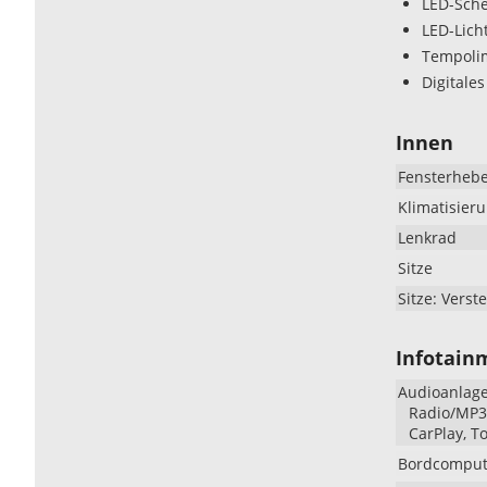
LED-Sche
LED-Lich
Tempolim
Digitales
Innen
Fensterheb
Klimatisier
Lenkrad
Sitze
Sitze: Verste
Infotain
Audioanlag
Radio/MP3-
CarPlay, T
Bordcomput