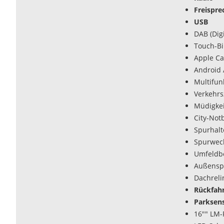
Freispre
USB
DAB (Dig
Touch-Bi
Apple Ca
Android 
Multifun
Verkehr
Müdigke
City-Not
Spurhalte
Spurwech
Umfeldbe
Außenspi
Dachreli
Rückfah
Parksen
16"" LM-