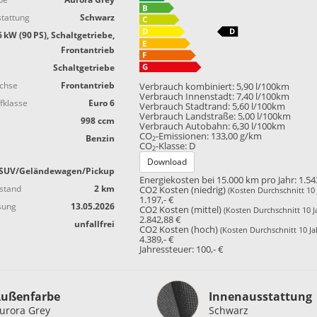
tattung
Schwarz
6 kW (90 PS), Schaltgetriebe,
Frontantrieb
Schaltgetriebe
achse
Frontantrieb
Verbrauch kombiniert:
5,90 l/100km
Verbrauch Innenstadt:
7,40 l/100km
fklasse
Euro 6
Verbrauch Stadtrand:
5,60 l/100km
Verbrauch Landstraße:
5,00 l/100km
998 ccm
Verbrauch Autobahn:
6,30 l/100km
CO
-Emissionen:
133,00 g/km
Benzin
2
CO
-Klasse:
D
2
Download
SUV/Geländewagen/Pickup
Energiekosten bei 15.000 km pro Jahr:
1.54
stand
2 km
CO2 Kosten (niedrig)
(Kosten Durchschnitt 10 
1.197,- €
sung
13.05.2026
CO2 Kosten (mittel)
(Kosten Durchschnitt 10 J
2.842,88 €
unfallfrei
CO2 Kosten (hoch)
(Kosten Durchschnitt 10 Ja
4.389,- €
Jahressteuer:
100,- €
Innenausstattung
ußenfarbe
Innenausstattung
urora Grey
Schwarz