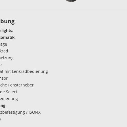
ibung
hlights:
tomatik
lage
krad
heizung
e
t mit Lenkradbedienung
nsor
ische Fensterheber
de Select
bedienung
ung
tzbefestigung / ISOFIX
s