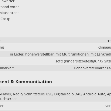
inwerfer
tband vorne
itassistent
 Cockpit
er
el
ung
Klimaau
in Leder, höhenverstellbar, mit Multifunktionen, mit Lenkra
Isofix (Kindersitzbefestigung), Sit
llbarkeit
Höhenverstellbarer Fa
ment & Kommunikation
e
Player, Radio, Schnittstelle USB, Digitalradio DAB, Android Auto, A
ouchscreen
er
vo