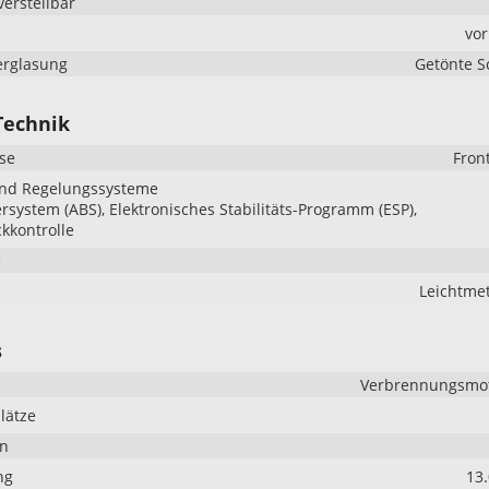
verstellbar
vo
erglasung
Getönte S
Technik
se
Fron
und Regelungssysteme
ersystem (ABS), Elektronisches Stabilitäts-Programm (ESP),
kkontrolle
e
Leichtmet
s
Verbrennungsmoto
lätze
en
ng
13