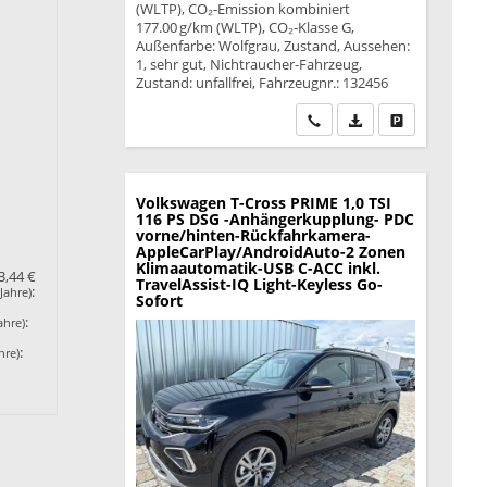
(WLTP), CO₂-Emission kombiniert
177.00 g/km (WLTP), CO₂-Klasse G,
Außenfarbe: Wolfgrau, Zustand, Aussehen:
1, sehr gut, Nichtraucher-Fahrzeug,
Zustand: unfallfrei, Fahrzeugnr.: 132456
Wir rufen Sie an
PDF-Datei, Fahrzeu
Drucken, park
Volkswagen T-Cross
PRIME 1,0 TSI
116 PS DSG -Anhängerkupplung- PDC
vorne/hinten-Rückfahrkamera-
AppleCarPlay/AndroidAuto-2 Zonen
Klimaautomatik-USB C-ACC inkl.
3,44 €
TravelAssist-IQ Light-Keyless Go-
:
Jahre)
Sofort
:
ahre)
:
hre)