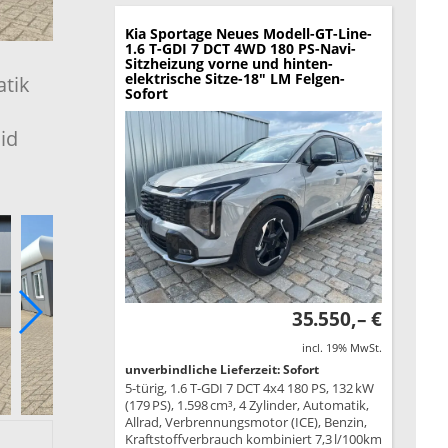
Kia Sportage
Neues Modell-GT-Line-
1.6 T-GDI 7 DCT 4WD 180 PS-Navi-
Sitzheizung vorne und hinten-
elektrische Sitze-18" LM Felgen-
atik
Sofort
id
35.550,– €
incl. 19% MwSt.
unverbindliche Lieferzeit: Sofort
5-türig, 1.6 T-GDI 7 DCT 4x4 180 PS, 132 kW
(179 PS), 1.598 cm³, 4 Zylinder, Automatik,
Allrad, Verbrennungsmotor (ICE), Benzin,
Kraftstoffverbrauch kombiniert 7,3 l/100km