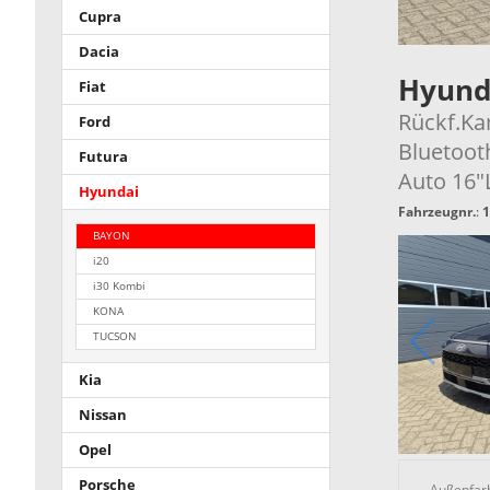
Cupra
Dacia
Hyund
Fiat
Rückf.Ka
Ford
Bluetoot
Futura
Auto 16
Hyundai
Fahrzeugnr.
:
1
BAYON
i20
i30 Kombi
KONA
TUCSON
Kia
Nissan
Opel
Porsche
Außenfar