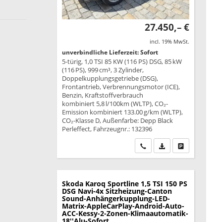
27.450,– €
incl. 19% MwSt.
unverbindliche Lieferzeit: Sofort
5-türig, 1,0 TSI 85 KW (116 PS) DSG, 85 kW
(116 PS), 999 cm³, 3 Zylinder,
Doppelkupplungsgetriebe (DSG),
Frontantrieb, Verbrennungsmotor (ICE),
Benzin, Kraftstoffverbrauch
kombiniert 5,8 l/100km (WLTP), CO₂-
Emission kombiniert 133.00 g/km (WLTP),
CO₂-Klasse D, Außenfarbe: Depp Black
Perleffect, Fahrzeugnr.: 132396
Wir rufen Sie an
PDF-Datei, Fahrzeu
Drucken, park
Skoda Karoq
Sportline 1,5 TSI 150 PS
DSG Navi-4x Sitzheizung-Canton
Sound-Anhängerkupplung-LED-
Matrix-AppleCarPlay-Android-Auto-
ACC-Kessy-2-Zonen-Klimaautomatik-
18''Alu-Sofort