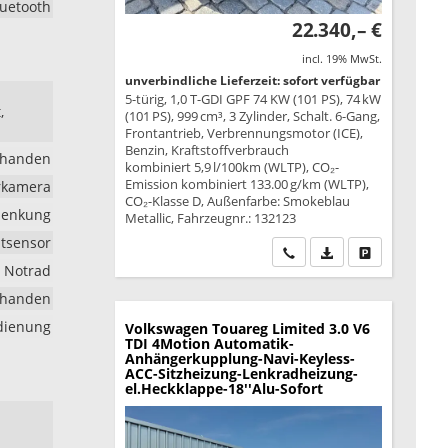
luetooth
22.340,– €
incl. 19% MwSt.
unverbindliche Lieferzeit: sofort verfügbar
5-türig, 1,0 T-GDI GPF 74 KW (101 PS), 74 kW
,
(101 PS), 999 cm³, 3 Zylinder, Schalt. 6-Gang,
Frontantrieb, Verbrennungsmotor (ICE),
Benzin, Kraftstoffverbrauch
rhanden
kombiniert 5,9 l/100km (WLTP), CO₂-
Emission kombiniert 133.00 g/km (WLTP),
hrkamera
CO₂-Klasse D, Außenfarbe: Smokeblau
lenkung
Metallic, Fahrzeugnr.: 132123
htsensor
Wir rufen Sie an
PDF-Datei, Fahrzeu
Drucken, park
Notrad
rhanden
edienung
Volkswagen Touareg
Limited 3.0 V6
TDI 4Motion Automatik-
Anhängerkupplung-Navi-Keyless-
ACC-Sitzheizung-Lenkradheizung-
el.Heckklappe-18''Alu-Sofort