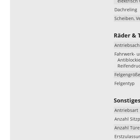
elektrisch 
Dachreling
Scheiben, V
Räder & 
Antriebsach
Fahrwerk- 
Antiblocki
Reifendruc
Felgengröß
Felgentyp
Sonstige
Antriebsart
Anzahl Sitzp
Anzahl Tür
Erstzulassu