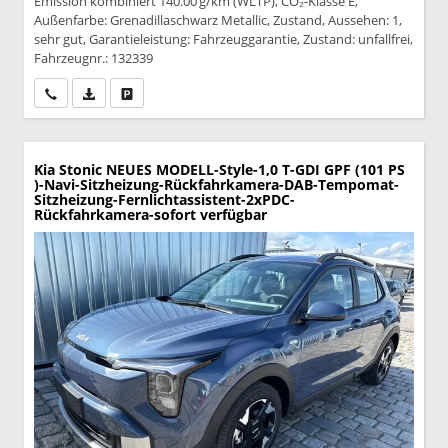
Emission kombiniert 140.00 g/km (WLTP), CO₂-Klasse E,
Außenfarbe: Grenadillaschwarz Metallic, Zustand, Aussehen: 1,
sehr gut, Garantieleistung: Fahrzeuggarantie, Zustand: unfallfrei,
Fahrzeugnr.: 132339
Wir rufen Sie an
PDF-Datei, Fahrzeugexposé drucken
Drucken, parken oder vergleichen
Kia Stonic
NEUES MODELL-Style-1,0 T-GDI GPF (101 PS
)-Navi-Sitzheizung-Rückfahrkamera-DAB-Tempomat-
Sitzheizung-Fernlichtassistent-2xPDC-
Rückfahrkamera-sofort verfügbar