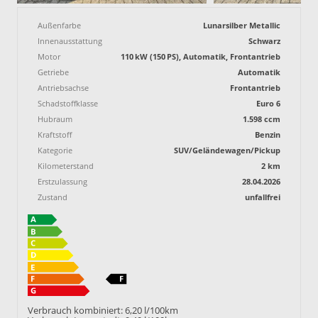
Außenfarbe
Lunarsilber Metallic
Innenausstattung
Schwarz
Motor
110 kW (150 PS), Automatik, Frontantrieb
Getriebe
Automatik
Antriebsachse
Frontantrieb
Schadstoffklasse
Euro 6
Hubraum
1.598 ccm
Kraftstoff
Benzin
Kategorie
SUV/Geländewagen/Pickup
Kilometerstand
2 km
Erstzulassung
28.04.2026
Zustand
unfallfrei
Verbrauch kombiniert:
6,20 l/100km