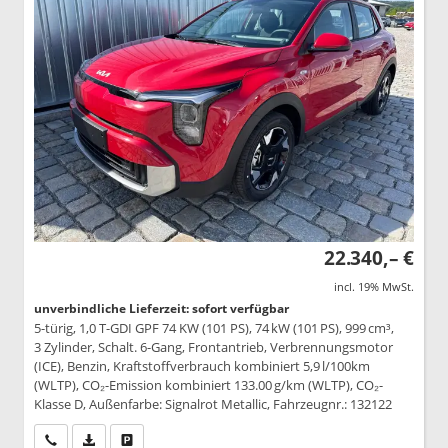
22.340,– €
incl. 19% MwSt.
unverbindliche Lieferzeit: sofort verfügbar
5-türig, 1,0 T-GDI GPF 74 KW (101 PS), 74 kW (101 PS), 999 cm³,
3 Zylinder, Schalt. 6-Gang, Frontantrieb, Verbrennungsmotor
(ICE), Benzin, Kraftstoffverbrauch kombiniert 5,9 l/100km
(WLTP), CO₂-Emission kombiniert 133.00 g/km (WLTP), CO₂-
Klasse D, Außenfarbe: Signalrot Metallic, Fahrzeugnr.: 132122
Wir rufen Sie an
PDF-Datei, Fahrzeugexposé drucken
Drucken, parken oder vergleichen