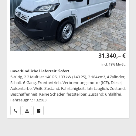
31.340,– €
incl. 19% MwSt.
unverbindliche Lieferzeit: Sofort
5-türig, 2.2 Multijet 140 PS, 103 kW (140 PS), 2.184 cm³, 4 Zylinder,
Schalt. 6-Gang, Frontantrieb, Verbrennungsmotor (ICE), Diesel,
Außenfarbe: Weiß, Zustand, Fahrfähigkeit: fahrtauglich, Zustand,
Beschaffenheit: Keine Schäden feststellbar, Zustand: unfallfrei,
Fahrzeugnr.: 132583
Wir rufen Sie an
PDF-Datei, Fahrzeugexposé drucken
Drucken, parken oder vergleichen