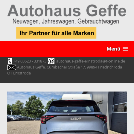
Menü
+49 03623 - 331873
autohaus-geffe-ernstroda@t-online.de
Autohaus Geffe, Cumbacher Straße 17, 99894 Friedrichroda
OT Ernstroda