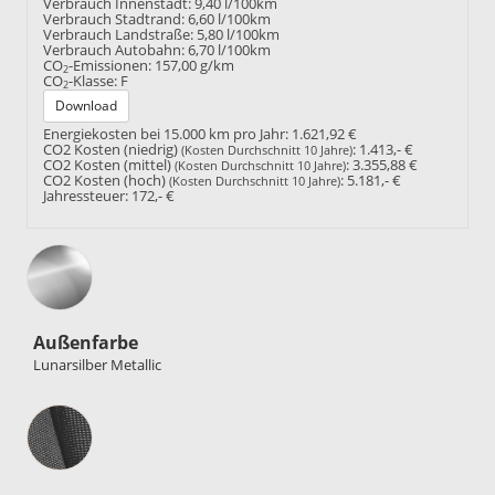
Verbrauch Innenstadt:
9,40 l/100km
Verbrauch Stadtrand:
6,60 l/100km
Verbrauch Landstraße:
5,80 l/100km
Verbrauch Autobahn:
6,70 l/100km
CO
-Emissionen:
157,00 g/km
2
CO
-Klasse:
F
2
Download
Energiekosten bei 15.000 km pro Jahr:
1.621,92 €
CO2 Kosten (niedrig)
:
1.413,- €
(Kosten Durchschnitt 10 Jahre)
CO2 Kosten (mittel)
:
3.355,88 €
(Kosten Durchschnitt 10 Jahre)
CO2 Kosten (hoch)
:
5.181,- €
(Kosten Durchschnitt 10 Jahre)
Jahressteuer:
172,- €
Außenfarbe
Lunarsilber Metallic
Innenausstattung