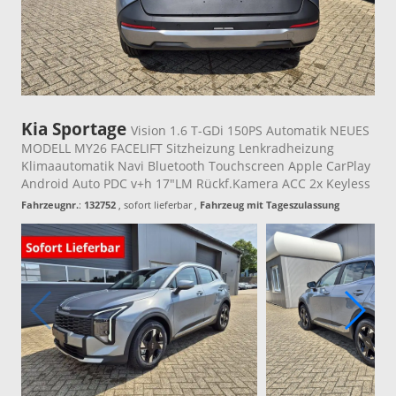
Kia Sportage
Vision 1.6 T-GDi 150PS Automatik NEUES
MODELL MY26 FACELIFT Sitzheizung Lenkradheizung
Klimaautomatik Navi Bluetooth Touchscreen Apple CarPlay
Android Auto PDC v+h 17"LM Rückf.Kamera ACC 2x Keyless
Fahrzeugnr.
:
132752
,
sofort lieferbar
,
Fahrzeug mit Tageszulassung