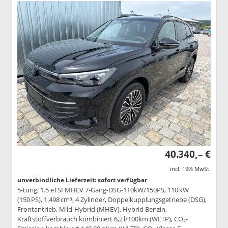
40.340,– €
incl. 19% MwSt.
unverbindliche Lieferzeit: sofort verfügbar
5-türig, 1.5 eTSI MHEV 7-Gang-DSG-110kW/150PS, 110 kW
(150 PS), 1.498 cm³, 4 Zylinder, Doppelkupplungsgetriebe (DSG),
Frontantrieb, Mild-Hybrid (MHEV), Hybrid Benzin,
Kraftstoffverbrauch kombiniert 6,2 l/100km (WLTP), CO₂-