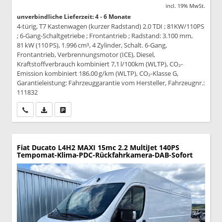
incl. 19% MwSt.
unverbindliche Lieferzeit: 4 - 6 Monate
4-türig, T7 Kastenwagen (kurzer Radstand) 2.0 TDI ; 81KW/110PS
; 6-Gang-Schaltgetriebe ; Frontantrieb ; Radstand: 3.100 mm,
81 kW (110 PS), 1.996 cm³, 4 Zylinder, Schalt. 6-Gang,
Frontantrieb, Verbrennungsmotor (ICE), Diesel,
Kraftstoffverbrauch kombiniert 7,1 l/100km (WLTP), CO₂-
Emission kombiniert 186.00 g/km (WLTP), CO₂-Klasse G,
Garantieleistung: Fahrzeuggarantie vom Hersteller, Fahrzeugnr.:
111832
Wir rufen Sie an
PDF-Datei, Fahrzeugexposé drucken
Drucken, parken oder vergleichen
Fiat Ducato
L4H2 MAXI 15mc 2.2 MultiJet 140PS
Tempomat-Klima-PDC-Rückfahrkamera-DAB-Sofort