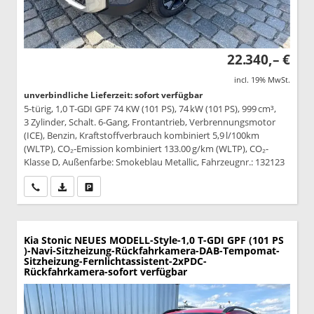
22.340,– €
incl. 19% MwSt.
unverbindliche Lieferzeit: sofort verfügbar
5-türig, 1,0 T-GDI GPF 74 KW (101 PS), 74 kW (101 PS), 999 cm³,
3 Zylinder, Schalt. 6-Gang, Frontantrieb, Verbrennungsmotor
(ICE), Benzin, Kraftstoffverbrauch kombiniert 5,9 l/100km
(WLTP), CO₂-Emission kombiniert 133.00 g/km (WLTP), CO₂-
Klasse D, Außenfarbe: Smokeblau Metallic, Fahrzeugnr.: 132123
Wir rufen Sie an
PDF-Datei, Fahrzeugexposé drucken
Drucken, parken oder vergleichen
Kia Stonic
NEUES MODELL-Style-1,0 T-GDI GPF (101 PS
)-Navi-Sitzheizung-Rückfahrkamera-DAB-Tempomat-
Sitzheizung-Fernlichtassistent-2xPDC-
Rückfahrkamera-sofort verfügbar