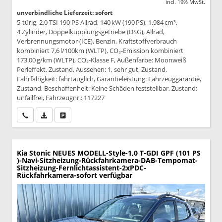
incl. 19% MwSt.
unverbindliche Lieferzeit: sofort
5-türig, 2.0 TSI 190 PS Allrad, 140 kW (190 PS), 1.984 cm³,
4 Zylinder, Doppelkupplungsgetriebe (DSG), Allrad,
Verbrennungsmotor (ICE), Benzin, Kraftstoffverbrauch
kombiniert 7,6 l/100km (WLTP), CO₂-Emission kombiniert
173.00 g/km (WLTP), CO₂-Klasse F, Außenfarbe: Moonweiß
Perleffekt, Zustand, Aussehen: 1, sehr gut, Zustand,
Fahrfähigkeit: fahrtauglich, Garantieleistung: Fahrzeuggarantie,
Zustand, Beschaffenheit: Keine Schäden feststellbar, Zustand:
unfallfrei, Fahrzeugnr.: 117227
Wir rufen Sie an
PDF-Datei, Fahrzeugexposé drucken
Drucken, parken oder vergleichen
Kia Stonic
NEUES MODELL-Style-1,0 T-GDI GPF (101 PS
)-Navi-Sitzheizung-Rückfahrkamera-DAB-Tempomat-
Sitzheizung-Fernlichtassistent-2xPDC-
Rückfahrkamera-sofort verfügbar