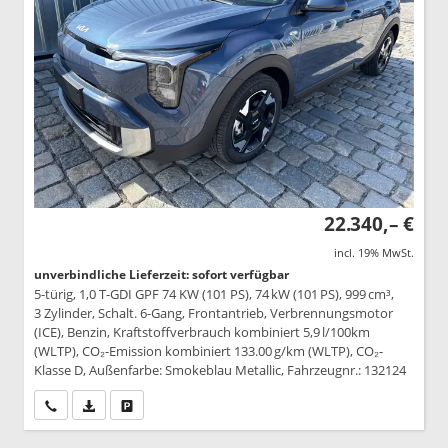
22.340,– €
incl. 19% MwSt.
unverbindliche Lieferzeit: sofort verfügbar
5-türig, 1,0 T-GDI GPF 74 KW (101 PS), 74 kW (101 PS), 999 cm³,
3 Zylinder, Schalt. 6-Gang, Frontantrieb, Verbrennungsmotor
(ICE), Benzin, Kraftstoffverbrauch kombiniert 5,9 l/100km
(WLTP), CO₂-Emission kombiniert 133.00 g/km (WLTP), CO₂-
Klasse D, Außenfarbe: Smokeblau Metallic, Fahrzeugnr.: 132124
Wir rufen Sie an
PDF-Datei, Fahrzeugexposé drucken
Drucken, parken oder vergleichen