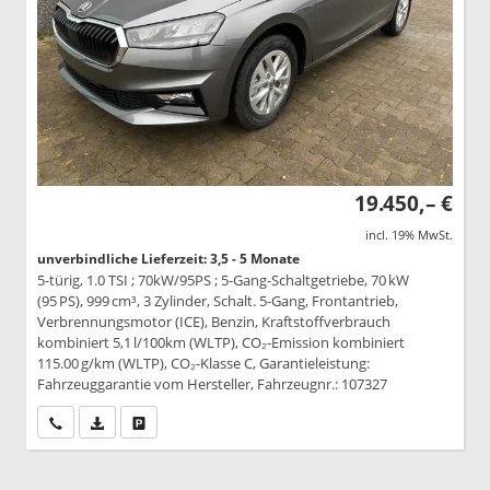
19.450,– €
incl. 19% MwSt.
unverbindliche Lieferzeit: 3,5 - 5 Monate
5-türig, 1.0 TSI ; 70kW/95PS ; 5-Gang-Schaltgetriebe, 70 kW
(95 PS), 999 cm³, 3 Zylinder, Schalt. 5-Gang, Frontantrieb,
Verbrennungsmotor (ICE), Benzin, Kraftstoffverbrauch
kombiniert 5,1 l/100km (WLTP), CO₂-Emission kombiniert
115.00 g/km (WLTP), CO₂-Klasse C, Garantieleistung:
Fahrzeuggarantie vom Hersteller, Fahrzeugnr.: 107327
Wir rufen Sie an
PDF-Datei, Fahrzeugexposé drucken
Drucken, parken oder vergleichen