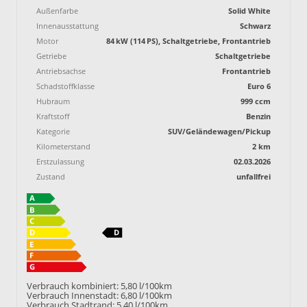
Außenfarbe
Solid White
Innenausstattung
Schwarz
Motor
84 kW (114 PS), Schaltgetriebe, Frontantrieb
Getriebe
Schaltgetriebe
Antriebsachse
Frontantrieb
Schadstoffklasse
Euro 6
Hubraum
999 ccm
Kraftstoff
Benzin
Kategorie
SUV/Geländewagen/Pickup
Kilometerstand
2 km
Erstzulassung
02.03.2026
Zustand
unfallfrei
Verbrauch kombiniert:
5,80 l/100km
Verbrauch Innenstadt:
6,80 l/100km
Verbrauch Stadtrand:
5,40 l/100km