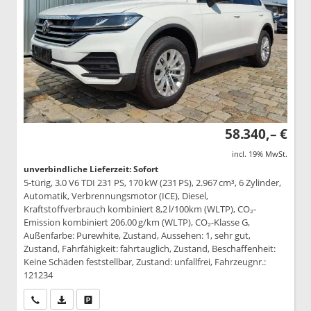
58.340,– €
incl. 19% MwSt.
unverbindliche Lieferzeit: Sofort
5-türig, 3.0 V6 TDI 231 PS, 170 kW (231 PS), 2.967 cm³, 6 Zylinder,
Automatik, Verbrennungsmotor (ICE), Diesel,
Kraftstoffverbrauch kombiniert 8,2 l/100km (WLTP), CO₂-
Emission kombiniert 206.00 g/km (WLTP), CO₂-Klasse G,
Außenfarbe: Purewhite, Zustand, Aussehen: 1, sehr gut,
Zustand, Fahrfähigkeit: fahrtauglich, Zustand, Beschaffenheit:
Keine Schäden feststellbar, Zustand: unfallfrei, Fahrzeugnr.:
121234
Wir rufen Sie an
PDF-Datei, Fahrzeugexposé drucken
Drucken, parken oder vergleichen