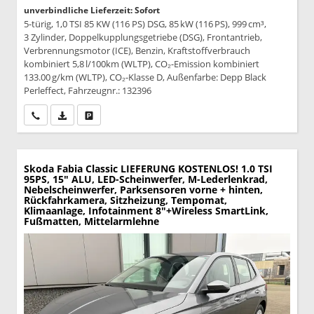
unverbindliche Lieferzeit: Sofort
5-türig, 1,0 TSI 85 KW (116 PS) DSG, 85 kW (116 PS), 999 cm³,
3 Zylinder, Doppelkupplungsgetriebe (DSG), Frontantrieb,
Verbrennungsmotor (ICE), Benzin, Kraftstoffverbrauch
kombiniert 5,8 l/100km (WLTP), CO₂-Emission kombiniert
133.00 g/km (WLTP), CO₂-Klasse D, Außenfarbe: Depp Black
Perleffect, Fahrzeugnr.: 132396
Wir rufen Sie an
PDF-Datei, Fahrzeugexposé drucken
Drucken, parken oder vergleichen
Skoda Fabia
Classic LIEFERUNG KOSTENLOS! 1.0 TSI
95PS, 15" ALU, LED-Scheinwerfer, M-Lederlenkrad,
Nebelscheinwerfer, Parksensoren vorne + hinten,
Rückfahrkamera, Sitzheizung, Tempomat,
Klimaanlage, Infotainment 8"+Wireless SmartLink,
Fußmatten, Mittelarmlehne