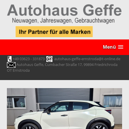
Menü
+49 03623 - 331873
autohaus-geffe-ernstroda@t-online.de
Autohaus Geffe, Cumbacher Straße 17, 99894 Friedrichroda
OT Ernstroda