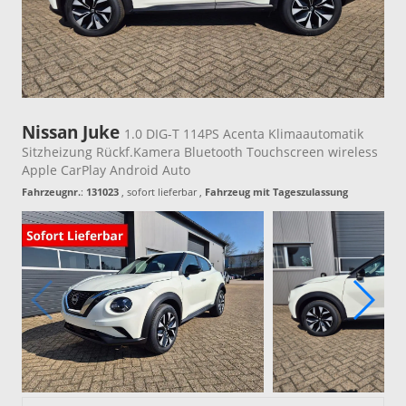
Nissan Juke
1.0 DIG-T 114PS Acenta Klimaautomatik
Sitzheizung Rückf.Kamera Bluetooth Touchscreen wireless
Apple CarPlay Android Auto
Fahrzeugnr.
:
131023
,
sofort lieferbar
,
Fahrzeug mit Tageszulassung