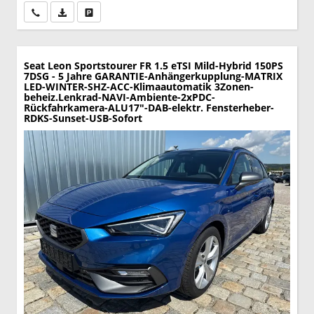
Wir rufen Sie an
PDF-Datei, Fahrzeugexposé drucken
Drucken, parken oder vergleichen
Seat Leon Sportstourer
FR 1.5 eTSI Mild-Hybrid 150PS
7DSG - 5 Jahre GARANTIE-Anhängerkupplung-MATRIX
LED-WINTER-SHZ-ACC-Klimaautomatik 3Zonen-
beheiz.Lenkrad-NAVI-Ambiente-2xPDC-
Rückfahrkamera-ALU17"-DAB-elektr. Fensterheber-
RDKS-Sunset-USB-Sofort