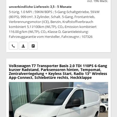
incl. 19% MwSt.
unverbindliche Lieferzeit: 3,5 - 5 Monate
5-türig, 1.0 MPI ; 59KW/80PS ; 5-Gang-Schaltgetriebe, 59 kW
(80 PS), 999 cm³, 3 Zylinder, Schalt. 5-Gang, Frontantrieb,
Verbrennungsmotor (ICE), Benzin, Kraftstoffverbrauch
kombiniert 5,1 l/100km (WLTP), CO₂-Emission kombiniert
116.00 g/km (WLTP), CO₂-Klasse D, Garantieleistung:
Fahrzeuggarantie vom Hersteller, Fahrzeugnr.: 107326
Wir rufen Sie an
PDF-Datei, Fahrzeugexposé drucken
Drucken, parken oder vergleichen
Volkswagen T7 Transporter
Basis 2.0 TDI 110PS 6-Gang
kurzer Radstand, Parksensoren hinten, Tempomat,
Zentralverriegelung + Keyless Start, Radio 13" Wireless
App-Connect, Schiebetüre rechts, Heckklappe