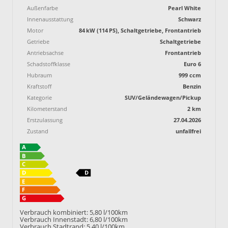
Außenfarbe
Pearl White
Innenausstattung
Schwarz
Motor
84 kW (114 PS), Schaltgetriebe, Frontantrieb
Getriebe
Schaltgetriebe
Antriebsachse
Frontantrieb
Schadstoffklasse
Euro 6
Hubraum
999 ccm
Kraftstoff
Benzin
Kategorie
SUV/Geländewagen/Pickup
Kilometerstand
2 km
Erstzulassung
27.04.2026
Zustand
unfallfrei
Verbrauch kombiniert:
5,80 l/100km
Verbrauch Innenstadt:
6,80 l/100km
Verbrauch Stadtrand:
5,40 l/100km