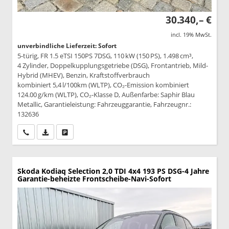
30.340,– €
incl. 19% MwSt.
unverbindliche Lieferzeit: Sofort
5-türig, FR 1.5 eTSI 150PS 7DSG, 110 kW (150 PS), 1.498 cm³,
4 Zylinder, Doppelkupplungsgetriebe (DSG), Frontantrieb, Mild-
Hybrid (MHEV), Benzin, Kraftstoffverbrauch
kombiniert 5,4 l/100km (WLTP), CO₂-Emission kombiniert
124.00 g/km (WLTP), CO₂-Klasse D, Außenfarbe: Saphir Blau
Metallic, Garantieleistung: Fahrzeuggarantie, Fahrzeugnr.:
132636
Wir rufen Sie an
PDF-Datei, Fahrzeugexposé drucken
Drucken, parken oder vergleichen
Skoda Kodiaq
Selection 2,0 TDI 4x4 193 PS DSG-4 Jahre
Garantie-beheizte Frontscheibe-Navi-Sofort