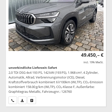
49.450,– €
incl. 19% MwSt.
unverbindliche Lieferzeit: Sofort
2,0 TDI DSG 4x4 193 PS, 142 kW (193 PS), 1.968 cm³, 4 Zylinder,
Automatik, Allrad, Verbrennungsmotor (ICE), Diesel,
Kraftstoffverbrauch kombiniert 6 l/100km (WLTP), CO₂-Emission
kombiniert 158.00 g/km (WLTP), CO₂-Klasse F, Außenfarbe:
Graphitegrau Metallic, Fahrzeugnr.: 126760
Wir rufen Sie an
PDF-Datei, Fahrzeugexposé drucken
Drucken, parken oder vergleichen