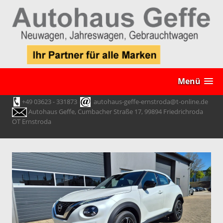
Menü
+49 03623 - 331873
autohaus-geffe-ernstroda@t-online.de
Autohaus Geffe, Cumbacher Straße 17, 99894 Friedrichroda
OT Ernstroda