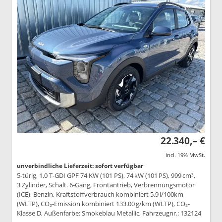
22.340,– €
incl. 19% MwSt.
unverbindliche Lieferzeit: sofort verfügbar
5-türig, 1,0 T-GDI GPF 74 KW (101 PS), 74 kW (101 PS), 999 cm³,
3 Zylinder, Schalt. 6-Gang, Frontantrieb, Verbrennungsmotor
(ICE), Benzin, Kraftstoffverbrauch kombiniert 5,9 l/100km
(WLTP), CO₂-Emission kombiniert 133.00 g/km (WLTP), CO₂-
Klasse D, Außenfarbe: Smokeblau Metallic, Fahrzeugnr.: 132124