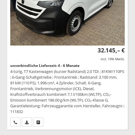
32.145,– €
incl. 19% MwSt.
unverbindliche Lieferzeit: 4 - 6 Monate
4-türig, T7 Kastenwagen (kurzer Radstand) 2.0 TDI ; 81KW/110PS
; 6-Gang-Schaltgetriebe ; Frontantrieb ; Radstand: 3.100 mm,
81 kW (110 PS), 1.996 cm³, 4 Zylinder, Schalt. 6-Gang,
Frontantrieb, Verbrennungsmotor (ICE), Diesel,
Kraftstoffverbrauch kombiniert 7,1 l/100km (WLTP), CO₂-
Emission kombiniert 186.00 g/km (WLTP), CO₂-Klasse G,
Garantieleistung: Fahrzeuggarantie vom Hersteller, Fahrzeugnr.:
111832
Wir rufen Sie an
PDF-Datei, Fahrzeugexposé drucken
Drucken, parken oder vergleichen